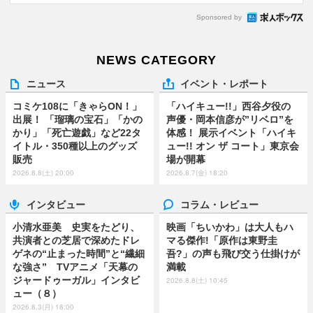
Sponsored by
NEWS CATEGORY
ニュース
イベント・レポート
コミケ108に「きゃらON！」
「ハイキュー!!」西谷夕役の
出展！ 「瑠璃の宝石」「かの
声優・岡本信彦が”リベロ”を
かり」「死亡遊戯」など22タ
体感！ 展示イベント「ハイキ
イトル・350種以上のグッズ
ュー!! オン ザ コート」東京会
販売
場が開幕
2026.8.8(土) 20:00
2026.8.7(金) 18:20
インタビュー
コラム・レビュー
小清水亜美 史実をたどり、
映画「ちいかわ」は大人もハ
共演者との芝居で深めたドレ
マる傑作!「原作は東野圭
ゲネの“止まった時間”と“繊細
吾?」の声も飛び交う仕掛けが
な強さ” TVアニメ「天幕の
満載
ジャードゥーガル」インタビ
2026.8.8(土) 10:45
ュー（８）
2026.8.3(月) 18:00