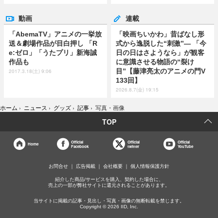
動画
連載
「AbemaTV」アニメの一挙放
「映画ちいかわ」昔ばなし形
送＆劇場作品が目白押し 「R
式から逸脱した“刺激”― 「今
e:ゼロ」「うたプリ」新海誠
日の日はさようなら」が観客
作品も
に意識させる物語の“裂け
目”【藤津亮太のアニメの門V
2017.3.18(土) 9:06
133回】
2026.8.7(金) 19:15
ホーム
›
ニュース
›
グッズ
›
記事
›
写真・画像
TOP
Official
Official
Official
Home
Facebook
twitter
YouTube
お問合せ
広告掲載
会社概要
個人情報保護方針
紹介した商品/サービスを購入、契約した場合に、
売上の一部が弊社サイトに還元されることがあります。
当サイトに掲載の記事・見出し・写真・画像の無断転載を禁じます。
Copyright © 2026 IID, Inc.