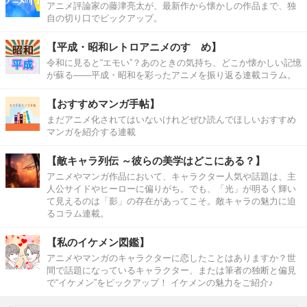
アニメ評論家の藤津亮太が、最新作から懐かしの作品まで、独
自の切り口でピックアップ。
【平成・昭和レトロアニメのすゝめ】
令和に見ると“エモい”？あのときの気持ち、どこか懐かしい記憶
が蘇る――平成・昭和を彩ったアニメを振り返る連載コラム。
【おすすめマンガ手帖】
まだアニメ化されてはいないけれどぜひ読んでほしいおすすめ
マンガを紹介する連載
【敵キャラ列伝 ～彼らの美学はどこにある？】
アニメやマンガ作品において、キャラクター人気や話題は、主
人公サイドやヒーローに偏りがち。でも、「光」が明るく輝い
て見えるのは「影」の存在があってこそ。敵キャラの魅力に迫
るコラム連載。
【私のイケメン図鑑】
アニメやマンガのキャラクターに恋したことはありますか？世
間で話題になっているキャラクター、または筆者の独断と偏見
で“イケメン”をピックアップ！ イケメンの魅力をご紹介♪