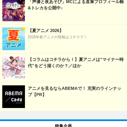
「声優と夜あそび」MCによる直筆プロフィール帳
&トレカを公開中♪
【夏アニメ 2026】
2026年春アニメの情報はコチラで！
【コラムはコチラから！】夏アニメは“マイナー時
代”をどう描くのか？／ほか
アニメを見るならABEMAで！ 充実のラインナッ
プ【PR】
特集企画