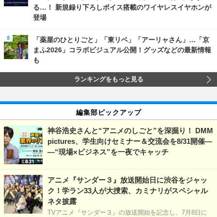
る…！ 新規録り下ろしボイス搭載のワイヤレスイヤホンが
登場
「薬屋のひとりごと」「東リベ」「アーリャさん」…「京
まふ2026」コラボビジュアル公開！グッズなどの最新情報
も
ランキングをもっと見る
編集部ピックアップ
神谷浩史さんと“アニメのしごと”を深掘り！ DMM
pictures、学生向けセミナー＆交流会を8/31開催―
―“現場×ビジネス”を一夜でキャッチ
アニメ『サンダー３』放送開始日に渋谷をジャッ
ク！学ラン33人が大捜索、カミナリがスペシャル
ネタ披露
TVアニメ『サンダー３』の放送開始を記念し、7月8日に