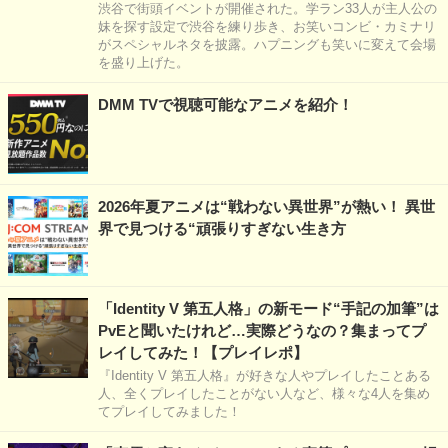
渋谷で街頭イベントが開催された。学ラン33人が主人公の
妹を探す設定で渋谷を練り歩き、お笑いコンビ・カミナリ
がスペシャルネタを披露。ハプニングも笑いに変えて会場
を盛り上げた。
DMM TVで視聴可能なアニメを紹介！
2026年夏アニメは“戦わない異世界”が熱い！ 異世
界で見つける“頑張りすぎない生き方
「Identity V 第五人格」の新モード“手記の加筆”は
PvEと聞いたけれど…実際どうなの？集まってプ
レイしてみた！【プレイレポ】
『Identity V 第五人格』が好きな人やプレイしたことある
人、全くプレイしたことがない人など、様々な4人を集め
てプレイしてみました！