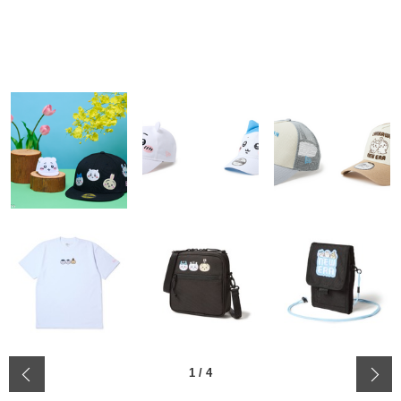
‹
1
/
4