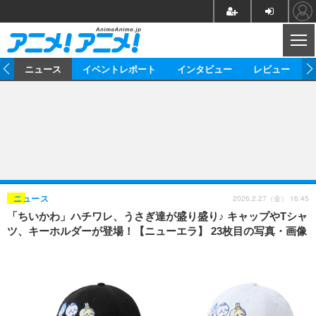
CL
ム
ニュース
イベントレポート
インタビュー
レビュー
ニュース
アニメ
映画/ドラマ
イベントレポート
マンガ
ノベル
アニメ
映画
インタビュー
音楽
声優
ライブ
舞台
スタッフ
声優
レビュー
2026.2.27（金） 16:45
ニュース
「ちいかわ」ハチワレ、うさぎ達が盛り盛り♪ キャップやTシャ
ゲーム
グッズ
海外イベント
ビジネス
俳優・タレント
アーティスト
アニメ
実写
動画
ツ、キーホルダーが登場！【ニューエラ】 23枚目の写真・画像
イベント
海外
ビジネス
書評
イベント
アニメ
映画/ドラマ
連載・コラム
ゲーム
座談会
アニメ！アニメ！TV
ABEMA Cafe