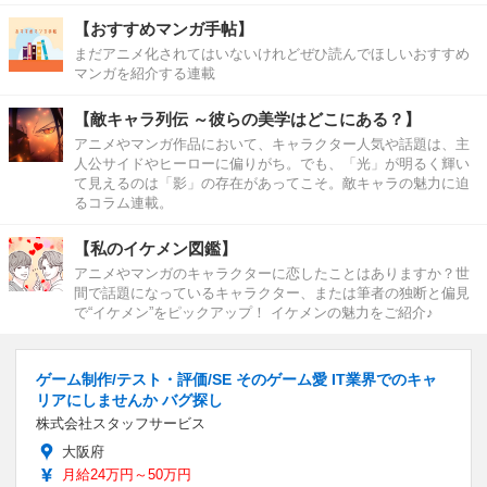
【おすすめマンガ手帖】
まだアニメ化されてはいないけれどぜひ読んでほしいおすすめ
マンガを紹介する連載
【敵キャラ列伝 ～彼らの美学はどこにある？】
アニメやマンガ作品において、キャラクター人気や話題は、主
人公サイドやヒーローに偏りがち。でも、「光」が明るく輝い
て見えるのは「影」の存在があってこそ。敵キャラの魅力に迫
るコラム連載。
【私のイケメン図鑑】
アニメやマンガのキャラクターに恋したことはありますか？世
間で話題になっているキャラクター、または筆者の独断と偏見
で“イケメン”をピックアップ！ イケメンの魅力をご紹介♪
ゲーム制作/テスト・評価/SE そのゲーム愛 IT業界でのキャ
リアにしませんか バグ探し
株式会社スタッフサービス
大阪府
月給24万円～50万円