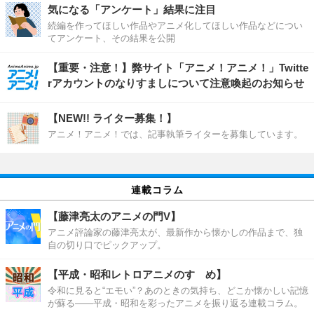
気になる「アンケート」結果に注目
続編を作ってほしい作品やアニメ化してほしい作品などについ
てアンケート、その結果を公開
【重要・注意！】弊サイト「アニメ！アニメ！」Twitte
rアカウントのなりすましについて注意喚起のお知らせ
【NEW!! ライター募集！】
アニメ！アニメ！では、記事執筆ライターを募集しています。
連載コラム
【藤津亮太のアニメの門V】
アニメ評論家の藤津亮太が、最新作から懐かしの作品まで、独
自の切り口でピックアップ。
【平成・昭和レトロアニメのすゝめ】
令和に見ると“エモい”？あのときの気持ち、どこか懐かしい記憶
が蘇る――平成・昭和を彩ったアニメを振り返る連載コラム。