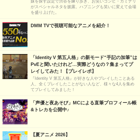
妹を探す設定で渋谷を練り歩き、お笑いコンビ・カミナリ
がスペシャルネタを披露。ハプニングも笑いに変えて会場
を盛り上げた。
DMM TVで視聴可能なアニメを紹介！
「Identity V 第五人格」の新モード“手記の加筆”は
PvEと聞いたけれど…実際どうなの？集まってプ
レイしてみた！【プレイレポ】
『Identity V 第五人格』が好きな人やプレイしたことある
人、全くプレイしたことがない人など、様々な4人を集め
てプレイしてみました！
「声優と夜あそび」MCによる直筆プロフィール帳
&トレカを公開中♪
【夏アニメ 2026】