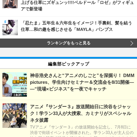
上げる仕草にズギュンッ!!!!ベルドール「ロゼ」がフィギュ
アで新登場
「忍たま」五年生＆六年生をイメージ！手裏剣、髪を結う
仕草…和の趣を感じさせる「MAYLA」パンプス
ランキングをもっと見る
編集部ピックアップ
神谷浩史さんと“アニメのしごと”を深掘り！ DMM
pictures、学生向けセミナー＆交流会を8/31開催―
―“現場×ビジネス”を一夜でキャッチ
アニメ『サンダー３』放送開始日に渋谷をジャッ
ク！学ラン33人が大捜索、カミナリがスペシャル
ネタ披露
TVアニメ『サンダー３』の放送開始を記念し、7月8日に
渋谷で街頭イベントが開催された。学ラン33人が主人公の