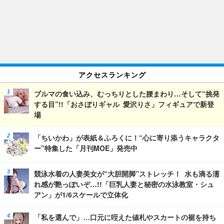
アクセスランキング
ブルマの食い込み、むっちりとした腰まわり…そして“挑発
する目”!!「おさぼりギャル 愛沢りさ」フィギュアで新登
場
「ちいかわ」が表紙＆ふろくに！“心に寄り添うキャラクタ
ー”特集した「月刊MOE」発売中
競泳水着の人妻美女が“大胆開脚”ストレッチ！ 水も滴る濡
れ感が艶っぽいぞ…!!「巨乳人妻と秘密の水泳教室・シュ
アン」が1/6スケールで立体化
「私を選んで」…口元に咥えた値札やスカートの裾を持ち