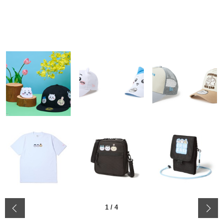
‹
1
/
4