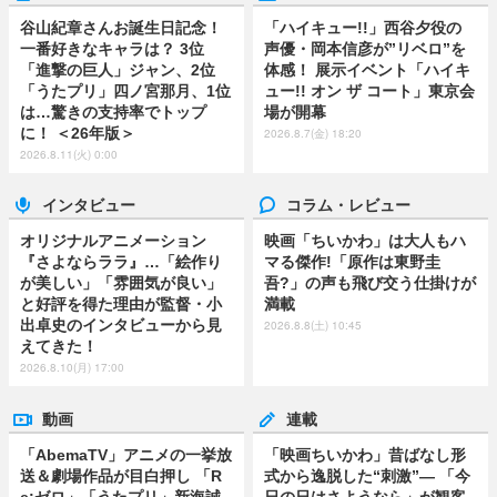
谷山紀章さんお誕生日記念！
「ハイキュー!!」西谷夕役の
一番好きなキャラは？ 3位
声優・岡本信彦が”リベロ”を
「進撃の巨人」ジャン、2位
体感！ 展示イベント「ハイキ
「うたプリ」四ノ宮那月、1位
ュー!! オン ザ コート」東京会
は…驚きの支持率でトップ
場が開幕
に！ ＜26年版＞
2026.8.7(金) 18:20
2026.8.11(火) 0:00
インタビュー
コラム・レビュー
オリジナルアニメーション
映画「ちいかわ」は大人もハ
『さよならララ』…「絵作り
マる傑作!「原作は東野圭
が美しい」「雰囲気が良い」
吾?」の声も飛び交う仕掛けが
と好評を得た理由が監督・小
満載
出卓史のインタビューから見
2026.8.8(土) 10:45
えてきた！
2026.8.10(月) 17:00
動画
連載
「AbemaTV」アニメの一挙放
「映画ちいかわ」昔ばなし形
送＆劇場作品が目白押し 「R
式から逸脱した“刺激”― 「今
e:ゼロ」「うたプリ」新海誠
日の日はさようなら」が観客