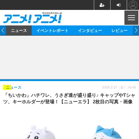
CL
ム
ニュース
イベントレポート
インタビュー
レビュー
ニュース
アニメ
映画/ドラマ
イベントレポート
マンガ
ノベル
アニメ
映画
インタビュー
音楽
声優
ライブ
舞台
スタッフ
声優
レビュー
2026.2.27（金） 16:45
ニュース
「ちいかわ」ハチワレ、うさぎ達が盛り盛り♪ キャップやTシャ
ゲーム
グッズ
海外イベント
ビジネス
俳優・タレント
アーティスト
アニメ
実写
動画
ツ、キーホルダーが登場！【ニューエラ】 2枚目の写真・画像
イベント
海外
ビジネス
書評
イベント
アニメ
映画/ドラマ
連載・コラム
ゲーム
座談会
アニメ！アニメ！TV
ABEMA Cafe