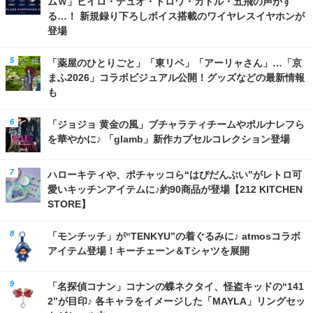
ムＷ」ヒイロ・デュオ・トロワ・カトル・五飛の声がす
る…！ 新規録り下ろしボイス搭載のワイヤレスイヤホンが
登場
「薬屋のひとりごと」「東リベ」「アーリャさん」…「京
まふ2026」コラボビジュアル公開！グッズなどの最新情報
も
「ジョジョ 黄金の風」ブチャラティチームやポルナレフら
を華やかに♪ 「glamb」新作カプセルコレクション登場
ハローキティや、ポチャッコら“はぴだんぶい”がレトロ可
愛いキッチンアイテムに♪約90商品が登場【212 KITCHEN
STORE】
「モンチッチ」が“TENKYU”の着ぐるみに♪ atmosコラボ
アイテム登場！キーチェーン＆Tシャツを展開
「名探偵コナン」コナンの蝶ネクタイ、怪盗キッドの“141
2”が目印♪ 各キャラをイメージした「MAYLA」リングセッ