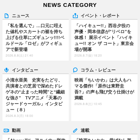
NEWS CATEGORY
ニュース
イベント・レポート
「私を選んで」…口元に咥え
「ハイキュー!!」西谷夕役の
た値札やスカートの裾を持ち
声優・岡本信彦が”リベロ”を
上げる仕草にズギュンッ!!!!ベ
体感！ 展示イベント「ハイキ
ルドール「ロゼ」がフィギュ
ュー!! オン ザ コート」東京会
アで新登場
場が開幕
2026.8.8(土) 21:40
2026.8.7(金) 18:20
インタビュー
コラム・レビュー
小清水亜美 史実をたどり、
映画「ちいかわ」は大人もハ
共演者との芝居で深めたドレ
マる傑作!「原作は東野圭
ゲネの“止まった時間”と“繊細
吾?」の声も飛び交う仕掛けが
な強さ” TVアニメ「天幕の
満載
ジャードゥーガル」インタビ
2026.8.8(土) 10:45
ュー（８）
2026.8.3(月) 18:00
動画
連載