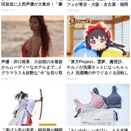
回放送に人気声優が大集合！「豪
フェが東京・大阪・名古屋・福岡
華すぎる」花江夏樹＆鬼頭明里＆
で開催
2026.7.27
2026.8.8
関智一＆高山みなみら出演
声優・井口裕香、大自然の水着姿
「東方Project」霊夢、魔理沙、
からムーディーなホテルまで…♪
チルノが洗濯ネットになっちゃっ
グラマラス＆妖艶な“今”を切り取
た♪ 洗濯機の中でぐるぐる回転し
り！3冊目写真集が発売中
続ける姿を思わず眺めたくなっち
2026.7.15
2026.8.7
ゃう!?
「逃げ上手の若君」特別展が鶴岡
「ちいかわ」ハチワレ、うさぎ達