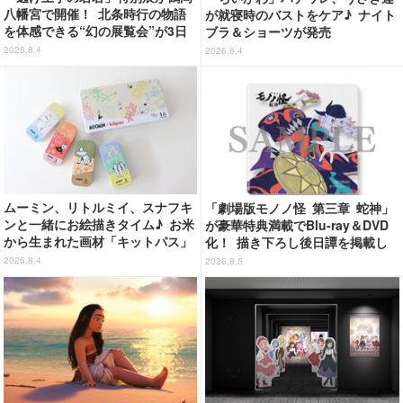
八幡宮で開催！ 北条時行の物語
が就寝時のバストをケア♪ ナイト
を体感できる“幻の展覧会”が3日
ブラ＆ショーツが発売
間限定で登場【8/28～30】
2026.8.4
2026.8.4
ムーミン、リトルミイ、スナフキ
「劇場版モノノ怪 第三章 蛇神」
ンと一緒にお絵描きタイム♪ お米
が豪華特典満載でBlu-ray＆DVD
から生まれた画材「キットパス」
化！ 描き下ろし後日譚を掲載し
コラボ登場【8月9日（ムーミンの
たブックレットなど
2026.8.4
2026.8.5
日）より発売】