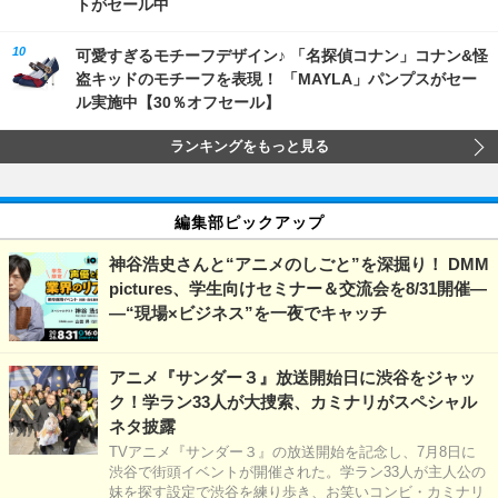
トがセール中
可愛すぎるモチーフデザイン♪ 「名探偵コナン」コナン&怪
盗キッドのモチーフを表現！ 「MAYLA」パンプスがセー
ル実施中【30％オフセール】
ランキングをもっと見る
編集部ピックアップ
神谷浩史さんと“アニメのしごと”を深掘り！ DMM
pictures、学生向けセミナー＆交流会を8/31開催―
―“現場×ビジネス”を一夜でキャッチ
アニメ『サンダー３』放送開始日に渋谷をジャッ
ク！学ラン33人が大捜索、カミナリがスペシャル
ネタ披露
TVアニメ『サンダー３』の放送開始を記念し、7月8日に
渋谷で街頭イベントが開催された。学ラン33人が主人公の
妹を探す設定で渋谷を練り歩き、お笑いコンビ・カミナリ