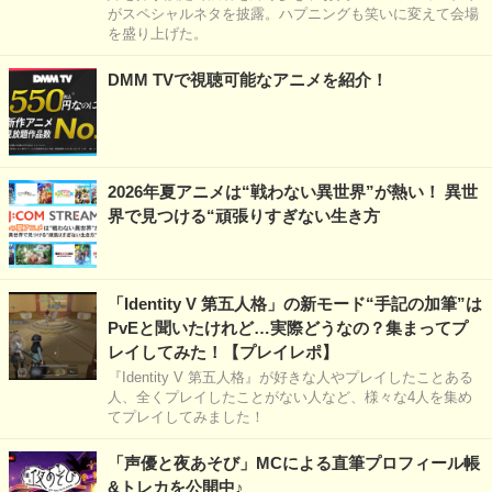
がスペシャルネタを披露。ハプニングも笑いに変えて会場
を盛り上げた。
DMM TVで視聴可能なアニメを紹介！
2026年夏アニメは“戦わない異世界”が熱い！ 異世
界で見つける“頑張りすぎない生き方
「Identity V 第五人格」の新モード“手記の加筆”は
PvEと聞いたけれど…実際どうなの？集まってプ
レイしてみた！【プレイレポ】
『Identity V 第五人格』が好きな人やプレイしたことある
人、全くプレイしたことがない人など、様々な4人を集め
てプレイしてみました！
「声優と夜あそび」MCによる直筆プロフィール帳
&トレカを公開中♪