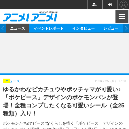
CL
ム
ニュース
イベントレポート
インタビュー
レビュー
ニュース
アニメ
映画/ドラマ
イベントレポート
マンガ
ノベル
アニメ
映画
インタビュー
音楽
声優
ライブ
舞台
スタッフ
声優
レビュー
2026.2.25（水） 17:30
ニュース
ゆるかわなピカチュウやポッチャマが可愛い♪
ゲーム
グッズ
海外イベント
ビジネス
俳優・タレント
アーティスト
アニメ
実写
動画
「ポケピース」デザインのポケモンパンが登
イベント
海外
ビジネス
書評
イベント
アニメ
映画/ドラマ
連載・コラム
場！全種コンプしたくなる可愛いシール（全25
種類）入り！
ゲーム
座談会
アニメ！アニメ！TV
ABEMA Cafe
ポケモンたちの“ピース”なくらしを描く「ポケピース」デザインの