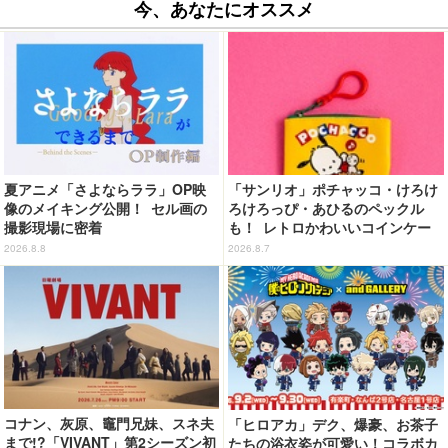
今、あなたにオススメ
夏アニメ「さよならララ」OP映
「サンリオ」ポチャッコ・けろけ
像のメイキング公開！ セル画の
ろけろっぴ・あひるのペックル
撮影現場に密着
も！ レトロかわいいコインケー
ス第2弾がカプセルトイに登場♪
2026.8.8
2026.8.7
コナン、灰原、竈門兄妹、スネ夫
「ヒロアカ」デク、爆豪、お茶子
まで!?「VIVANT」第2シーズン初
たちの浴衣姿が可愛い！コラボカ