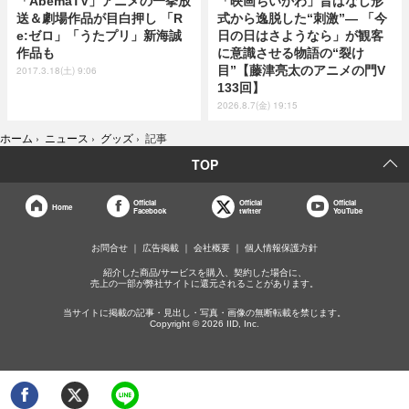
「AbemaTV」アニメの一挙放
「映画ちいかわ」昔ばなし形
送＆劇場作品が目白押し 「R
式から逸脱した“刺激”― 「今
e:ゼロ」「うたプリ」新海誠
日の日はさようなら」が観客
作品も
に意識させる物語の“裂け
目”【藤津亮太のアニメの門V
2017.3.18(土) 9:06
133回】
2026.8.7(金) 19:15
ホーム
›
ニュース
›
グッズ
›
記事
TOP
Official
Official
Official
Home
Facebook
twitter
YouTube
お問合せ
広告掲載
会社概要
個人情報保護方針
紹介した商品/サービスを購入、契約した場合に、
売上の一部が弊社サイトに還元されることがあります。
当サイトに掲載の記事・見出し・写真・画像の無断転載を禁じます。
Copyright © 2026 IID, Inc.