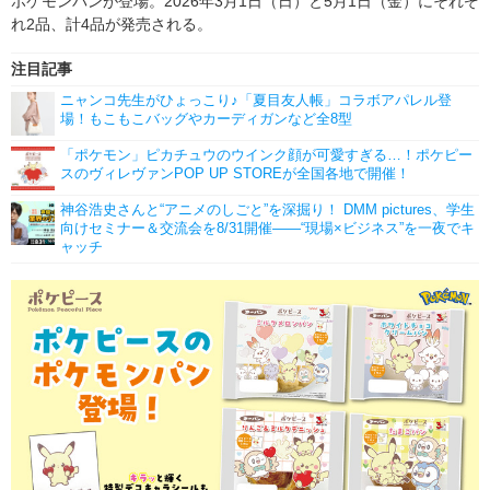
ポケモンパンが登場。2026年3月1日（日）と5月1日（金）にそれぞ
れ2品、計4品が発売される。
注目記事
ニャンコ先生がひょっこり♪「夏目友人帳」コラボアパレル登
場！もこもこバッグやカーディガンなど全8型
「ポケモン」ピカチュウのウインク顔が可愛すぎる…！ポケピー
スのヴィレヴァンPOP UP STOREが全国各地で開催！
神谷浩史さんと“アニメのしごと”を深掘り！ DMM pictures、学生
向けセミナー＆交流会を8/31開催――“現場×ビジネス”を一夜でキ
ャッチ