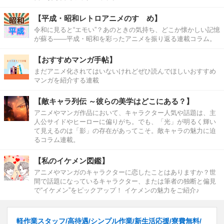
【平成・昭和レトロアニメのすゝめ】
令和に見ると“エモい”？あのときの気持ち、どこか懐かしい記憶
が蘇る――平成・昭和を彩ったアニメを振り返る連載コラム。
【おすすめマンガ手帖】
まだアニメ化されてはいないけれどぜひ読んでほしいおすすめ
マンガを紹介する連載
【敵キャラ列伝 ～彼らの美学はどこにある？】
アニメやマンガ作品において、キャラクター人気や話題は、主
人公サイドやヒーローに偏りがち。でも、「光」が明るく輝い
て見えるのは「影」の存在があってこそ。敵キャラの魅力に迫
るコラム連載。
【私のイケメン図鑑】
アニメやマンガのキャラクターに恋したことはありますか？世
間で話題になっているキャラクター、または筆者の独断と偏見
で“イケメン”をピックアップ！ イケメンの魅力をご紹介♪
軽作業スタッフ/高待遇/シンプル作業/新生活応援/寮費無料/