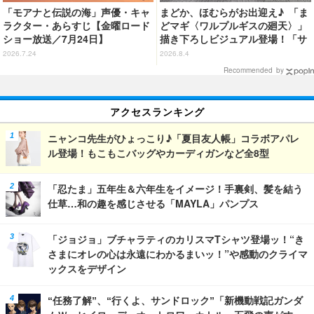
「モアナと伝説の海」声優・キャ
まどか、ほむらがお出迎え♪ 「ま
ラクター・あらすじ【金曜ロード
どマギ〈ワルプルギスの廻天〉」
ショー放送／7月24日】
描き下ろしビジュアル登場！「サ
ンシャインシティプリンスホテ
2026.7.24
2026.8.4
ル」コラボ開催
Recommended by
アクセスランキング
ニャンコ先生がひょっこり♪「夏目友人帳」コラボアパレ
ル登場！もこもこバッグやカーディガンなど全8型
「忍たま」五年生＆六年生をイメージ！手裏剣、髪を結う
仕草…和の趣を感じさせる「MAYLA」パンプス
「ジョジョ」ブチャラティのカリスマTシャツ登場ッ！“き
さまにオレの心は永遠にわかるまいッ！”や感動のクライマ
ックスをデザイン
“任務了解”、“行くよ、サンドロック”「新機動戦記ガンダ