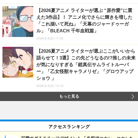
【2026夏アニメ ライターが選ぶ “原作愛”に震
えた3作品】！ アニメ化でさらに輝きを増した
「これ描いて死ね」「天幕のジャードゥーガ
ル」「BLEACH 千年血戦篇」
2026.8.5(水) 17:50
【2026夏アニメ ライターが選ぶここがいいから
語らせて！3選】この先どうなるの!?推しの未来
が気になりすぎる「鎧真伝サムライトルーパ
ー」「乙女怪獣キャラメリゼ」「グロウアップ
ショウ 」
2026.8.4(火) 12:10
もっと見る
アクセスランキング
可愛すぎるモチーフデザイン♪ 「名探偵コナン」コナン&