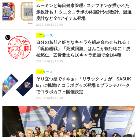
ムーミンと毎日健康管理♪ スナフキンが描かれた
歩数計も！ タニタコラボの体重計や歩数計、温湿
度計など全4アイテム登場
2026.8.6(木) 20:00
ニュース
自分の名前と好きなキャラを組み合わせられる！
「呪術廻戦」「死滅回游」はんこが銀行印に！虎
杖悠仁、乙骨憂太ら16キャラ追加で全104種
2026.8.6(木) 19:45
ニュース
そり立つ壁ですやぁ♪ 「リラックマ」が「SASUK
E」に挑戦!? コラボグッズ登場＆ブランチパーク
でコラボカフェ開催決定
2026.8.6(木) 19:30