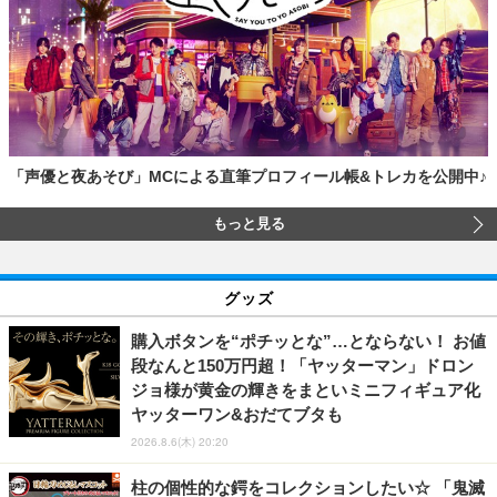
「声優と夜あそび」MCによる直筆プロフィール帳&トレカを公開中♪
もっと見る
グッズ
購入ボタンを“ポチッとな”…とならない！ お値
段なんと150万円超！「ヤッターマン」ドロン
ジョ様が黄金の輝きをまといミニフィギュア化
ヤッターワン&おだてブタも
2026.8.6(木) 20:20
柱の個性的な鍔をコレクションしたい☆ 「鬼滅