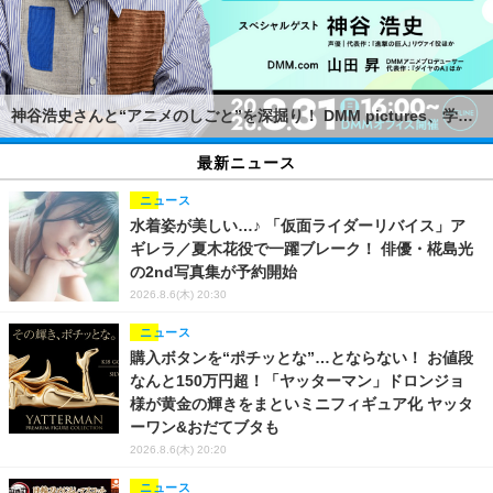
神谷浩史さんと“アニメのしごと”を深掘り！ DMM pictures、学生向けセミナー＆交流会を8/31開催――“現場×ビジネス”を一夜でキャッチ
最新ニュース
ニュース
水着姿が美しい…♪ 「仮面ライダーリバイス」ア
ギレラ／夏木花役で一躍ブレーク！ 俳優・椛島光
の2nd写真集が予約開始
2026.8.6(木) 20:30
ニュース
購入ボタンを“ポチッとな”…とならない！ お値段
なんと150万円超！「ヤッターマン」ドロンジョ
様が黄金の輝きをまといミニフィギュア化 ヤッタ
ーワン&おだてブタも
2026.8.6(木) 20:20
ニュース