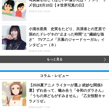
〆切は8月10日【＃世界写真の日】
2026.8.4(火) 19:05
小清水亜美 史実をたどり、共演者との芝居で
深めたドレゲネの“止まった時間”と“繊細な強
さ” TVアニメ「天幕のジャードゥーガル」イ
ンタビュー（８）
2026.8.3(月) 18:00
もっと見る
コラム・レビュー
【2026夏アニメ ライターが選ぶ 絶妙な関係3
選】ずれ合って、噛み合う「令和のダラさん」
「うちの弟どもがすみません」「乙女怪獣キャ
ラメリゼ」
2026.8.6(木) 17:50