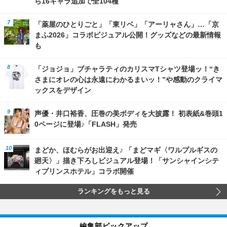
ら16キャラ追加で全104種
「薬屋のひとりごと」「東リベ」「アーリャさん」…「京
まふ2026」コラボビジュアル公開！グッズなどの最新情報
も
「ジョジョ」ブチャラティのカリスマTシャツ登場ッ！“き
さまにオレの心は永遠にわかるまいッ！”や感動のクライマ
ックスをデザイン
声優・井口裕香、圧巻の美ボディを大披露！ 初表紙&巻頭1
0ページに登場♪「FLASH」発売
まどか、ほむらがお出迎え♪ 「まどマギ〈ワルプルギスの
廻天〉」描き下ろしビジュアル登場！「サンシャインシテ
ィプリンスホテル」コラボ開催
ランキングをもっと見る
編集部ピックアップ