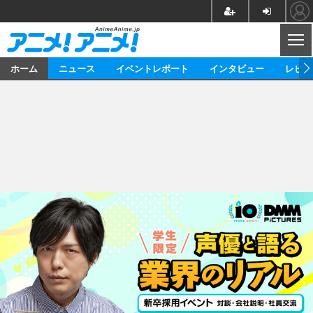
CL
ホーム
ニュース
イベントレポート
インタビュー
レビュ
ニュース
アニメ
映画/ドラマ
イベントレポート
マンガ
ノベル
アニメ
映画
インタビュー
音楽
声優
ライブ
舞台
スタッフ
声優
レビュー
ゲーム
グッズ
海外イベント
ビジネス
俳優・タレント
アーティスト
アニメ
実写
動画
イベント
海外
ビジネス
書評
イベント
アニメ
映画/ドラマ
連載・コラム
ゲーム
座談会
アニメ！アニメ！TV
ABEMA Cafe