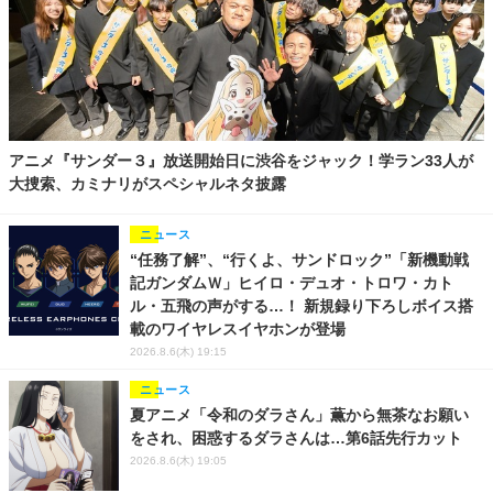
アニメ『サンダー３』放送開始日に渋谷をジャック！学ラン33人が
大捜索、カミナリがスペシャルネタ披露
ニュース
“任務了解”、“行くよ、サンドロック”「新機動戦
記ガンダムＷ」ヒイロ・デュオ・トロワ・カト
ル・五飛の声がする…！ 新規録り下ろしボイス搭
載のワイヤレスイヤホンが登場
2026.8.6(木) 19:15
ニュース
夏アニメ「令和のダラさん」薫から無茶なお願い
をされ、困惑するダラさんは…第6話先行カット
2026.8.6(木) 19:05