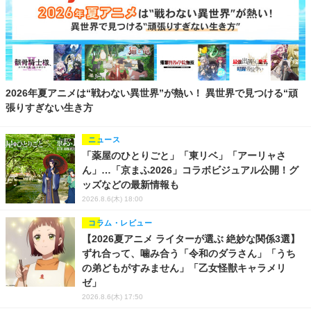
2026年夏アニメは“戦わない異世界”が熱い！ 異世界で見つける“頑
張りすぎない生き方
ニュース
「薬屋のひとりごと」「東リベ」「アーリャさ
ん」…「京まふ2026」コラボビジュアル公開！グ
ッズなどの最新情報も
2026.8.6(木) 18:00
コラム・レビュー
【2026夏アニメ ライターが選ぶ 絶妙な関係3選】
ずれ合って、噛み合う「令和のダラさん」「うち
の弟どもがすみません」「乙女怪獣キャラメリ
ゼ」
2026.8.6(木) 17:50