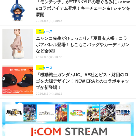
「モンチッチ」が“TENKYU”の着ぐるみに♪ atmo
sコラボアイテム登場！キーチェーン＆Tシャツを
展開
2026.8.6(木) 18:45
ニュース
ニャンコ先生がひょっこり♪「夏目友人帳」コラ
ボアパレル登場！もこもこバッグやカーディガン
など全8型
2026.8.6(木) 18:30
ニュース
「機動戦士ガンダムUC」AE社とビスト財団のロ
ゴを大胆デザイン！ NEW ERAとのコラボキャッ
プが新登場！
2026.8.6(木) 18:15