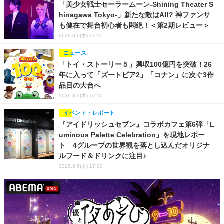
「美少女戦士セーラームーン-Shining Theater S
hinagawa Tokyo-」新たな敵はAI!? 神ファンサ
も健在で舞台初心者も悶絶！＜第2期レビュー＞
2026.8.6(木) 17:15
ニュース
「トイ・ストーリー５」興収100億円を突破！26
年に入って「ズートピア2」「コナン」に次ぐ3作
品目の大台へ
2026.8.6(木) 17:10
イベント・レポート
『アイドリッシュセブン』コラボカフェ第6弾「L
uminous Palette Celebration」を現地レポー
ト 4グループの世界観を落とし込んだオリジナ
ルフード＆ドリンクに注目♪
2026.8.6(木) 17:00