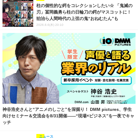
柱の個性的な鍔をコレクションしたい☆ 「鬼滅の
刃」冨岡義勇ら柱の日輪刀の鍔がマスコットに！
狛治ら人間時代の上弦の鬼“おねむたん”も
2026.8.6(木) 20:10
神谷浩史さんと“アニメのしごと”を深掘り！ DMM pictures、学生
向けセミナー＆交流会を8/31開催――“現場×ビジネス”を一夜でキャ
ッチ
ニュース