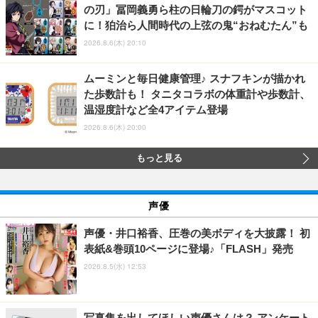
の刃」冨岡義勇ら柱の日輪刀の鍔がマスコット
に！狛治ら人間時代の上弦の鬼“おねむたん”も
2026.8.6(木) 20:10
ムーミンと毎日健康管理♪ スナフキンが描かれ
た歩数計も！ タニタコラボの体重計や歩数計、
温湿度計など全4アイテム登場
2026.8.6(木) 20:00
もっと見る
声優
声優・井口裕香、圧巻の美ボディを大披露！ 初
表紙&巻頭10ページに登場♪「FLASH」発売
2026.8.5(水) 12:53
写真集を出してほしい声優さんは？ アンケート