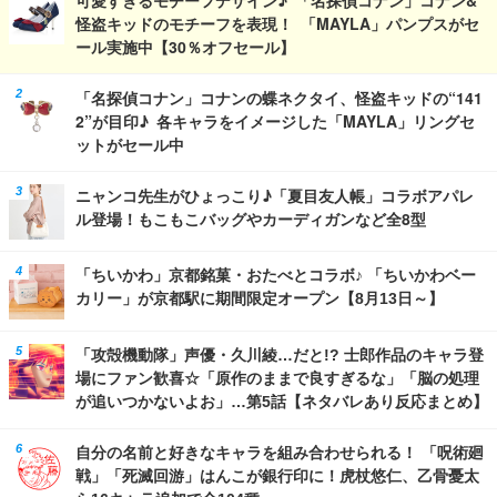
怪盗キッドのモチーフを表現！ 「MAYLA」パンプスがセ
ール実施中【30％オフセール】
「名探偵コナン」コナンの蝶ネクタイ、怪盗キッドの“141
2”が目印♪ 各キャラをイメージした「MAYLA」リングセ
ットがセール中
ニャンコ先生がひょっこり♪「夏目友人帳」コラボアパレ
ル登場！もこもこバッグやカーディガンなど全8型
「ちいかわ」京都銘菓・おたべとコラボ♪ 「ちいかわベー
カリー」が京都駅に期間限定オープン【8月13日～】
「攻殻機動隊」声優・久川綾…だと!? 士郎作品のキャラ登
場にファン歓喜☆「原作のままで良すぎるな」「脳の処理
が追いつかないよお」…第5話【ネタバレあり反応まとめ】
自分の名前と好きなキャラを組み合わせられる！ 「呪術廻
戦」「死滅回游」はんこが銀行印に！虎杖悠仁、乙骨憂太