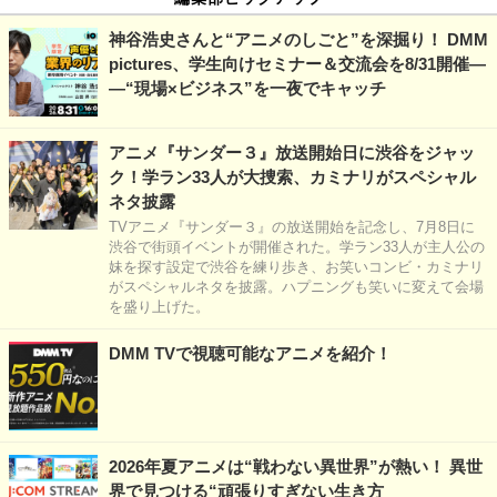
神谷浩史さんと“アニメのしごと”を深掘り！ DMM
pictures、学生向けセミナー＆交流会を8/31開催―
―“現場×ビジネス”を一夜でキャッチ
アニメ『サンダー３』放送開始日に渋谷をジャッ
ク！学ラン33人が大捜索、カミナリがスペシャル
ネタ披露
TVアニメ『サンダー３』の放送開始を記念し、7月8日に
渋谷で街頭イベントが開催された。学ラン33人が主人公の
妹を探す設定で渋谷を練り歩き、お笑いコンビ・カミナリ
がスペシャルネタを披露。ハプニングも笑いに変えて会場
を盛り上げた。
DMM TVで視聴可能なアニメを紹介！
2026年夏アニメは“戦わない異世界”が熱い！ 異世
界で見つける“頑張りすぎない生き方