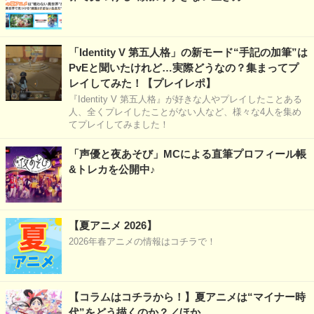
「Identity V 第五人格」の新モード“手記の加筆”は
PvEと聞いたけれど…実際どうなの？集まってプ
レイしてみた！【プレイレポ】
『Identity V 第五人格』が好きな人やプレイしたことある
人、全くプレイしたことがない人など、様々な4人を集め
てプレイしてみました！
「声優と夜あそび」MCによる直筆プロフィール帳
&トレカを公開中♪
【夏アニメ 2026】
2026年春アニメの情報はコチラで！
【コラムはコチラから！】夏アニメは“マイナー時
代”をどう描くのか？／ほか