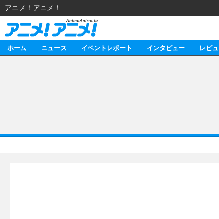
アニメ！アニメ！
ホーム
ニュース
イベントレポート
インタビュー
レビュ
ニュース
アニメ
イベントレポート
マンガ
アニメ
インタビュー
音楽
ライブ
スタッフ
レビュー
ゲーム
海外イベント
俳優・タレント
アニメ
動画
イベント
ビジネス
書評
アニメ
連載・コラム
ゲーム
アニメ！アニメ！TV