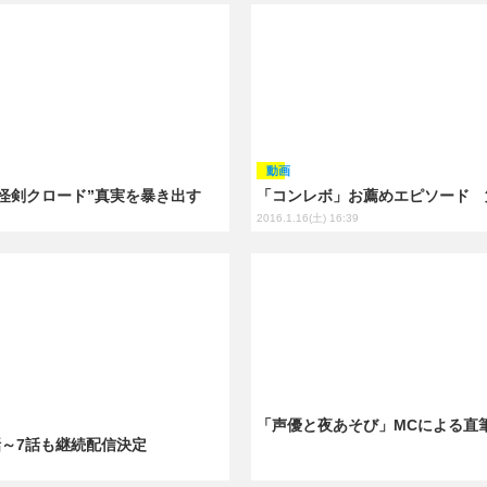
動画
“怪剣クロード”真実を暴き出す
「コンレボ」お薦めエピソード 
2016.1.16(土) 16:39
「声優と夜あそび」MCによる直
話～7話も継続配信決定