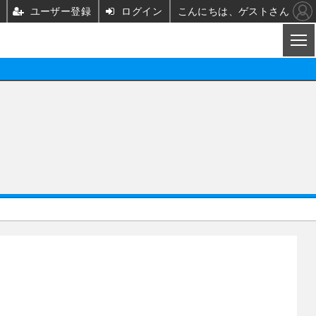
ユーザー登録
ログイン
こんにちは、ゲストさん
CL
映画/ドラマ
ノベル
映画
声優
舞台
声優
グッズ
ビジネス
アーティスト
実写
海外
イベント
映画/ドラマ
座談会
ABEMA Cafe