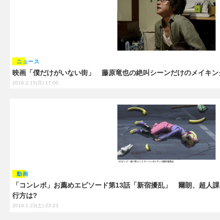
ニュース
映画「僕だけがいない街」 藤原竜也の絶叫シーンだけのメイキン
2016.2.15(月) 17:00
動画
「コンレボ」お薦めエピソード第13話「新宿擾乱」 爾朗、超人課
行方は?
2016.1.23(土) 23:23