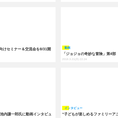
動画
生向けセミナー＆交流会を8/31開
「ジョジョの奇妙な冒険」第4部 
2016.3.21(月) 22:24
インタビュー
ーサー池内謙一郎氏に動画インタビュ
“子どもが楽しめるファミリーアニ