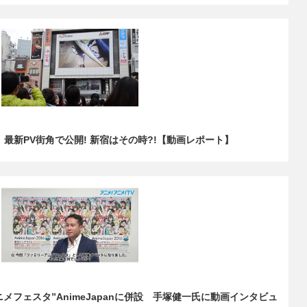
最新PV街角で公開! 新宿はその時?!【動画レポート】
メフェスタ”AnimeJapanに併設 手塚健一氏に動画インタビュ