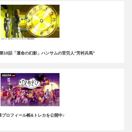
第10話「運命の幻影」ハンサムの苦労人“芳村兵馬”
筆プロフィール帳&トレカを公開中♪