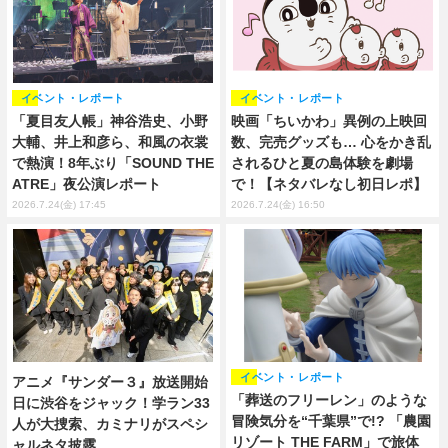
イベント・レポート
イベント・レポート
「夏目友人帳」神谷浩史、小野
映画「ちいかわ」異例の上映回
大輔、井上和彦ら、和風の衣裳
数、完売グッズも… 心をかき乱
で熱演！8年ぶり「SOUND THE
されるひと夏の島体験を劇場
ATRE」夜公演レポート
で！【ネタバレなし初日レポ】
2026.7.24(金) 17:45
2026.7.24(金) 16:50
イベント・レポート
アニメ『サンダー３』放送開始
「葬送のフリーレン」のような
日に渋谷をジャック！学ラン33
冒険気分を“千葉県”で!? 「農園
人が大捜索、カミナリがスペシ
リゾート THE FARM」で旅体
ャルネタ披露