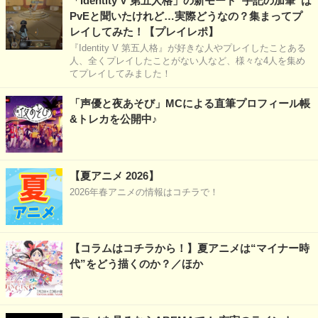
「Identity V 第五人格」の新モード“手記の加筆”は
PvEと聞いたけれど…実際どうなの？集まってプ
レイしてみた！【プレイレポ】
『Identity V 第五人格』が好きな人やプレイしたことある
人、全くプレイしたことがない人など、様々な4人を集め
てプレイしてみました！
「声優と夜あそび」MCによる直筆プロフィール帳
&トレカを公開中♪
【夏アニメ 2026】
2026年春アニメの情報はコチラで！
【コラムはコチラから！】夏アニメは“マイナー時
代”をどう描くのか？／ほか