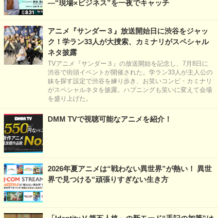
―“現場×ビジネス”を一夜でキャッチ
アニメ『サンダー３』放送開始日に渋谷をジャッ
ク！学ラン33人が大捜索、カミナリがスペシャル
ネタ披露
TVアニメ『サンダー３』の放送開始を記念し、7月8日に
渋谷で街頭イベントが開催された。学ラン33人が主人公の
妹を探す設定で渋谷を練り歩き、お笑いコンビ・カミナリ
がスペシャルネタを披露。ハプニングも笑いに変えて会場
を盛り上げた。
DMM TVで視聴可能なアニメを紹介！
2026年夏アニメは“戦わない異世界”が熱い！ 異世
界で見つける“頑張りすぎない生き方