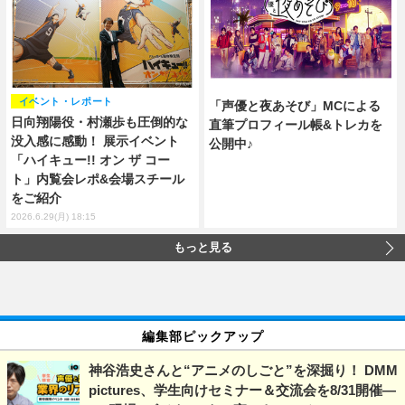
イベント・レポート
「声優と夜あそび」MCによる
日向翔陽役・村瀬歩も圧倒的な
直筆プロフィール帳&トレカを
没入感に感動！ 展示イベント
公開中♪
「ハイキュー!! オン ザ コー
ト」内覧会レポ&会場スチール
をご紹介
2026.6.29(月) 18:15
もっと見る
編集部ピックアップ
神谷浩史さんと“アニメのしごと”を深掘り！ DMM
pictures、学生向けセミナー＆交流会を8/31開催―