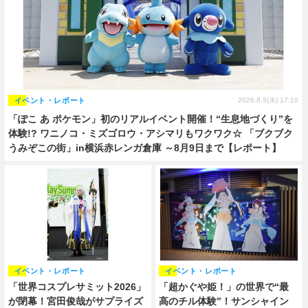
イベント・レポート
2026.8.5(水) 17:10
「ぽこ あ ポケモン」初のリアルイベント開催！“生息地づくり”を
体験!? ワニノコ・ミズゴロウ・アシマリもワクワク☆ 「ブクブク
うみぞこの街」in横浜赤レンガ倉庫 ～8月9日まで【レポート】
イベント・レポート
イベント・レポート
「世界コスプレサミット2026」
「超かぐや姫！」の世界で“最
が閉幕！宮田俊哉がサプライズ
高のチル体験”！サンシャイン