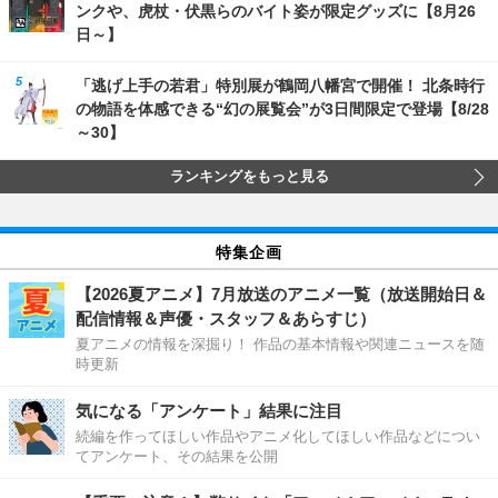
ンクや、虎杖・伏黒らのバイト姿が限定グッズに【8月26
日～】
「逃げ上手の若君」特別展が鶴岡八幡宮で開催！ 北条時行
の物語を体感できる“幻の展覧会”が3日間限定で登場【8/28
～30】
ランキングをもっと見る
特集企画
【2026夏アニメ】7月放送のアニメ一覧（放送開始日＆
配信情報＆声優・スタッフ＆あらすじ）
夏アニメの情報を深掘り！ 作品の基本情報や関連ニュースを随
時更新
気になる「アンケート」結果に注目
続編を作ってほしい作品やアニメ化してほしい作品などについ
てアンケート、その結果を公開