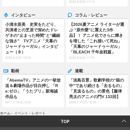
2026.8.5(水) 17:10
インタビュー
コラム・レビュー
小清水亜美 史実をたどり、
【2026夏アニメ ライターが選
共演者との芝居で深めたドレ
ぶ “原作愛”に震えた3作
ゲネの“止まった時間”と“繊細
品】！ アニメ化でさらに輝き
な強さ” TVアニメ「天幕の
を増した「これ描いて死ね」
ジャードゥーガル」インタビ
「天幕のジャードゥーガル」
ュー（８）
「BLEACH 千年血戦篇」
2026.8.3(月) 18:00
2026.8.5(水) 17:50
動画
連載
「AbemaTV」アニメの一挙放
「淡島百景」歌劇学校の“箱の
送＆劇場作品が目白押し 「R
中”であり続ける「去るもの」
e:ゼロ」「うたプリ」新海誠
「見送るもの」の景色【藤津
作品も
亮太のアニメの門V 132回】
2017.3.18(土) 9:06
2026.7.12(日) 12:20
ホーム
›
イベント・レポート
TOP