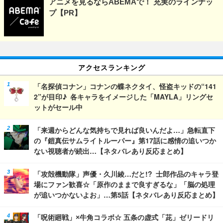
アニメを見るならABEMAで！ 充実のラインナッ
プ【PR】
アクセスランキング
「名探偵コナン」コナンの蝶ネクタイ、怪盗キッドの“141
2”が目印♪ 各キャラをイメージした「MAYLA」リングセ
ットがセール中
「来週からどんな気持ちで見れば良いんだよ…」急転直下
の『鎧真伝サムライトルーパー』第17話に感情の追いつか
ない視聴者が続出…【ネタバレあり反応まとめ】
「攻殻機動隊」声優・久川綾…だと!? 士郎作品のキャラ登
場にファン歓喜☆「原作のままで良すぎるな」「脳の処理
が追いつかないよお」…第5話【ネタバレあり反応まとめ】
「呪術廻戦」×牛角コラボ☆ 五条の虚式「茈」ゼリードリ