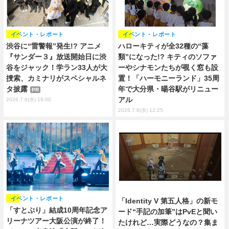
イベント・レポート
イベント・レポート
渋谷に“雷警報”発生!? アニメ
ハローキティが全32種の“藻
『サンダー３』放送開始日に渋
類”になった!? キティのソファ
谷をジャック！学ラン33人が大
ーやシナモンたちが覗く窓も設
捜索、カミナリがスペシャルネ
置！「ハーモニーランド」35周
タ披露
年で大分県・暘谷駅がリニュー
PR
アル
2026.7.8(水) 19:00
2026.7.8(水) 12:25
イベント・レポート
「Identity V 第五人格」の新モ
「すとぷり」結成10周年記念ア
ード“手記の加筆”はPvEと聞い
リーナツアー大阪公演が終了！
たけれど…実際どうなの？集ま