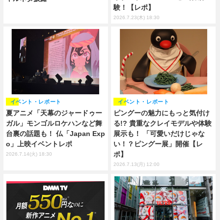
験！【レポ】
2026.7.23(木) 18:30
イベント・レポート
イベント・レポート
夏アニメ「天幕のジャードゥー
ピングーの魅力にもっと気付け
ガル」モンゴルロケハンなど舞
る!? 貴重なクレイモデルや体験
台裏の話題も！ 仏「Japan Exp
展示も！ 「可愛いだけじゃな
o」上映イベントレポ
い！？ピングー展」開催【レ
ポ】
2026.7.14(火) 18:30
2026.7.13(月) 12:00