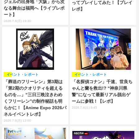
ジェルの出身地「大阪」から次
ってプレイしてみた！【プレイ
なる舞台は福岡へ【ライブレポ
レポ】
ート】
2026.7.6(月) 19:30
イベント・レポート
イベント・レポート
「葬送のフリーレン」第3期は
「名探偵コナン」千速、世良ち
「第2期のクオリティを超える
ゃんと蘭を救出!? “神奈川県
ものを…」“三日三晩泣きわめ
警”になって最新リアル脱出ゲ
くフリーレン”の制作秘話も明
ームに参戦！【レポ】
らかに！【Anime Expo 2026パ
2026.7.4(土) 9:45
ネルイベントレポ】
2026.7.6(月) 12:00