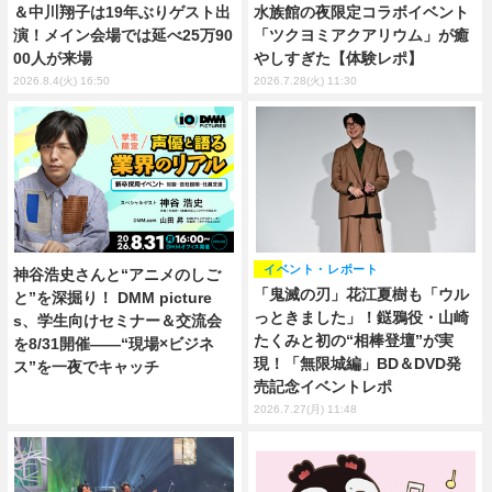
＆中川翔子は19年ぶりゲスト出
水族館の夜限定コラボイベント
演！メイン会場では延べ25万90
「ツクヨミアクアリウム」が癒
00人が来場
やしすぎた【体験レポ】
2026.8.4(火) 16:50
2026.7.28(火) 11:30
イベント・レポート
神谷浩史さんと“アニメのしご
「鬼滅の刃」花江夏樹も「ウル
と”を深掘り！ DMM picture
っときました」！鎹鴉役・山崎
s、学生向けセミナー＆交流会
たくみと初の“相棒登壇”が実
を8/31開催――“現場×ビジネ
現！「無限城編」BD＆DVD発
ス”を一夜でキャッチ
売記念イベントレポ
2026.7.27(月) 11:48