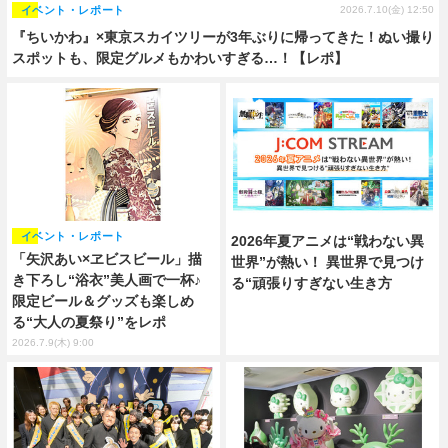
イベント・レポート
2026.7.10(金) 12:50
『ちいかわ』×東京スカイツリーが3年ぶりに帰ってきた！ぬい撮り
スポットも、限定グルメもかわいすぎる…！【レポ】
イベント・レポート
2026年夏アニメは“戦わない異
「矢沢あい×ヱビスビール」描
世界”が熱い！ 異世界で見つけ
き下ろし“浴衣”美人画で一杯♪
る“頑張りすぎない生き方
限定ビール＆グッズも楽しめ
る“大人の夏祭り”をレポ
2026.7.9(木) 9:00