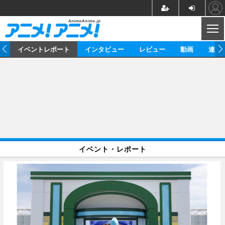
CL
ス
イベントレポート
インタビュー
レビュー
動画
連載
ニュース
アニメ
映画/ドラマ
イベントレポート
マンガ
ノベル
アニメ
映画
インタビュー
音楽
声優
ライブ
舞台
スタッフ
声優
レビュー
イベント・レポート
ゲーム
グッズ
海外イベント
ビジネス
俳優・タレント
アーティスト
アニメ
実写
動画
イベント
海外
ビジネス
書評
イベント
アニメ
映画/ドラマ
連載・コラム
ゲーム
座談会
アニメ！アニメ！TV
ABEMA Cafe