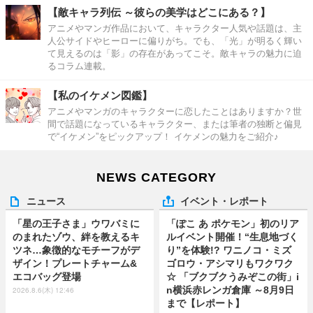
【敵キャラ列伝 ～彼らの美学はどこにある？】
アニメやマンガ作品において、キャラクター人気や話題は、主
人公サイドやヒーローに偏りがち。でも、「光」が明るく輝い
て見えるのは「影」の存在があってこそ。敵キャラの魅力に迫
るコラム連載。
【私のイケメン図鑑】
アニメやマンガのキャラクターに恋したことはありますか？世
間で話題になっているキャラクター、または筆者の独断と偏見
で“イケメン”をピックアップ！ イケメンの魅力をご紹介♪
NEWS CATEGORY
ニュース
イベント・レポート
「星の王子さま」ウワバミに
「ぽこ あ ポケモン」初のリア
のまれたゾウ、絆を教えるキ
ルイベント開催！“生息地づく
ツネ…象徴的なモチーフがデ
り”を体験!? ワニノコ・ミズ
ザイン！プレートチャーム&
ゴロウ・アシマリもワクワク
エコバッグ登場
☆ 「ブクブクうみぞこの街」i
n横浜赤レンガ倉庫 ～8月9日
2026.8.6(木) 12:46
まで【レポート】