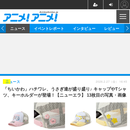
CL
ム
ニュース
イベントレポート
インタビュー
レビュー
ニュース
アニメ
映画/ドラマ
イベントレポート
マンガ
ノベル
アニメ
映画
インタビュー
音楽
声優
ライブ
舞台
スタッフ
声優
レビュー
2026.2.27（金） 16:45
ニュース
「ちいかわ」ハチワレ、うさぎ達が盛り盛り♪ キャップやTシャ
ゲーム
グッズ
海外イベント
ビジネス
俳優・タレント
アーティスト
アニメ
実写
動画
ツ、キーホルダーが登場！【ニューエラ】 13枚目の写真・画像
イベント
海外
ビジネス
書評
イベント
アニメ
映画/ドラマ
連載・コラム
ゲーム
座談会
アニメ！アニメ！TV
ABEMA Cafe