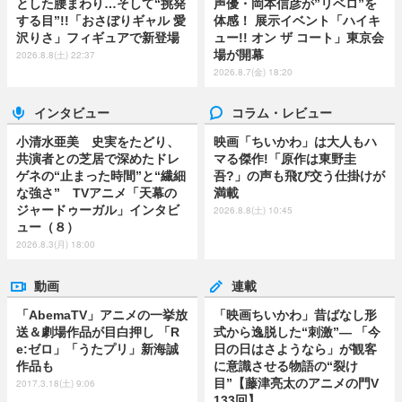
とした腰まわり…そして“挑発
声優・岡本信彦が”リベロ”を
する目”!!「おさぼりギャル 愛
体感！ 展示イベント「ハイキ
沢りさ」フィギュアで新登場
ュー!! オン ザ コート」東京会
場が開幕
2026.8.8(土) 22:37
2026.8.7(金) 18:20
インタビュー
コラム・レビュー
小清水亜美 史実をたどり、
映画「ちいかわ」は大人もハ
共演者との芝居で深めたドレ
マる傑作!「原作は東野圭
ゲネの“止まった時間”と“繊細
吾?」の声も飛び交う仕掛けが
な強さ” TVアニメ「天幕の
満載
ジャードゥーガル」インタビ
2026.8.8(土) 10:45
ュー（８）
2026.8.3(月) 18:00
動画
連載
「AbemaTV」アニメの一挙放
「映画ちいかわ」昔ばなし形
送＆劇場作品が目白押し 「R
式から逸脱した“刺激”― 「今
e:ゼロ」「うたプリ」新海誠
日の日はさようなら」が観客
作品も
に意識させる物語の“裂け
目”【藤津亮太のアニメの門V
2017.3.18(土) 9:06
133回】