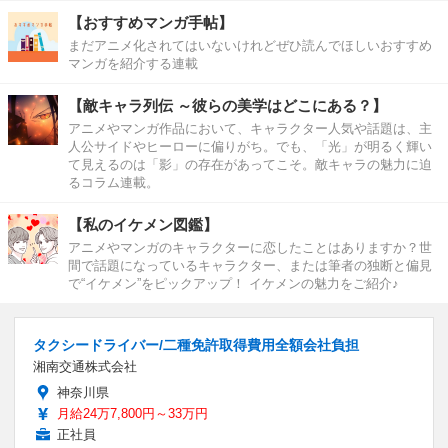
【おすすめマンガ手帖】
まだアニメ化されてはいないけれどぜひ読んでほしいおすすめ
マンガを紹介する連載
【敵キャラ列伝 ～彼らの美学はどこにある？】
アニメやマンガ作品において、キャラクター人気や話題は、主
人公サイドやヒーローに偏りがち。でも、「光」が明るく輝い
て見えるのは「影」の存在があってこそ。敵キャラの魅力に迫
るコラム連載。
【私のイケメン図鑑】
アニメやマンガのキャラクターに恋したことはありますか？世
間で話題になっているキャラクター、または筆者の独断と偏見
で“イケメン”をピックアップ！ イケメンの魅力をご紹介♪
タクシードライバー/二種免許取得費用全額会社負担
湘南交通株式会社
神奈川県
月給24万7,800円～33万円
正社員