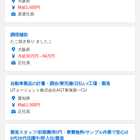
大阪府
時給1,650円
派遣社員
調理補助
たこ焼き祭り きしたこ
大阪府
月給30万円～84万円
正社員
自動車製品の計量・調合/寮完備/日払い/工場・製造
UTエージェント株式会社AGT東海第一CU
愛知県
時給1,500円
正社員
製造スタッフ/初期費用0円・寮費無料/サンプル作業で安心/2
0代30代活躍中/即入社/製造