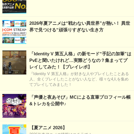
2026年夏アニメは“戦わない異世界”が熱い！ 異世
界で見つける“頑張りすぎない生き方
「Identity V 第五人格」の新モード“手記の加筆”は
PvEと聞いたけれど…実際どうなの？集まってプ
レイしてみた！【プレイレポ】
『Identity V 第五人格』が好きな人やプレイしたことある
人、全くプレイしたことがない人など、様々な4人を集め
てプレイしてみました！
「声優と夜あそび」MCによる直筆プロフィール帳
&トレカを公開中♪
【夏アニメ 2026】