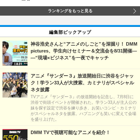
ランキングをもっと見る
編集部ピックアップ
神谷浩史さんと“アニメのしごと”を深掘り！ DMM
pictures、学生向けセミナー＆交流会を8/31開催―
―“現場×ビジネス”を一夜でキャッチ
アニメ『サンダー３』放送開始日に渋谷をジャッ
ク！学ラン33人が大捜索、カミナリがスペシャル
ネタ披露
TVアニメ『サンダー３』の放送開始を記念し、7月8日に
渋谷で街頭イベントが開催された。学ラン33人が主人公の
妹を探す設定で渋谷を練り歩き、お笑いコンビ・カミナリ
がスペシャルネタを披露。ハプニングも笑いに変えて会場
を盛り上げた。
DMM TVで視聴可能なアニメを紹介！