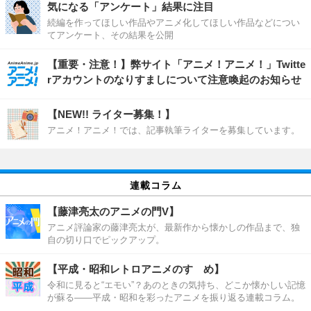
気になる「アンケート」結果に注目
続編を作ってほしい作品やアニメ化してほしい作品などについ
てアンケート、その結果を公開
【重要・注意！】弊サイト「アニメ！アニメ！」Twitte
rアカウントのなりすましについて注意喚起のお知らせ
【NEW!! ライター募集！】
アニメ！アニメ！では、記事執筆ライターを募集しています。
連載コラム
【藤津亮太のアニメの門V】
アニメ評論家の藤津亮太が、最新作から懐かしの作品まで、独
自の切り口でピックアップ。
【平成・昭和レトロアニメのすゝめ】
令和に見ると“エモい”？あのときの気持ち、どこか懐かしい記憶
が蘇る――平成・昭和を彩ったアニメを振り返る連載コラム。