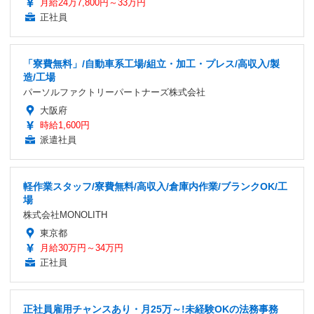
月給24万7,800円～33万円
正社員
「寮費無料」/自動車系工場/組立・加工・プレス/高収入/製
造/工場
パーソルファクトリーパートナーズ株式会社
大阪府
時給1,600円
派遣社員
軽作業スタッフ/寮費無料/高収入/倉庫内作業/ブランクOK/工
場
株式会社MONOLITH
東京都
月給30万円～34万円
正社員
正社員雇用チャンスあり・月25万～!未経験OKの法務事務