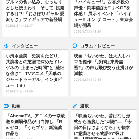
ブルマの食い込み、むっちり
「ハイキュー!!」西谷夕役の
とした腰まわり…そして“挑発
声優・岡本信彦が”リベロ”を
する目”!!「おさぼりギャル 愛
体感！ 展示イベント「ハイキ
沢りさ」フィギュアで新登場
ュー!! オン ザ コート」東京会
場が開幕
2026.8.8(土) 22:37
2026.8.7(金) 18:20
インタビュー
コラム・レビュー
小清水亜美 史実をたどり、
映画「ちいかわ」は大人もハ
共演者との芝居で深めたドレ
マる傑作!「原作は東野圭
ゲネの“止まった時間”と“繊細
吾?」の声も飛び交う仕掛けが
な強さ” TVアニメ「天幕の
満載
ジャードゥーガル」インタビ
2026.8.8(土) 10:45
ュー（８）
2026.8.3(月) 18:00
動画
連載
「AbemaTV」アニメの一挙放
「映画ちいかわ」昔ばなし形
送＆劇場作品が目白押し 「R
式から逸脱した“刺激”― 「今
e:ゼロ」「うたプリ」新海誠
日の日はさようなら」が観客
作品も
に意識させる物語の“裂け