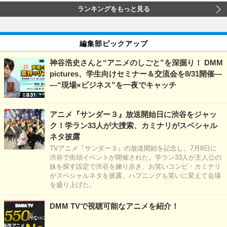
ランキングをもっと見る
編集部ピックアップ
神谷浩史さんと“アニメのしごと”を深掘り！ DMM
pictures、学生向けセミナー＆交流会を8/31開催―
―“現場×ビジネス”を一夜でキャッチ
アニメ『サンダー３』放送開始日に渋谷をジャッ
ク！学ラン33人が大捜索、カミナリがスペシャル
ネタ披露
TVアニメ『サンダー３』の放送開始を記念し、7月8日に
渋谷で街頭イベントが開催された。学ラン33人が主人公の
妹を探す設定で渋谷を練り歩き、お笑いコンビ・カミナリ
がスペシャルネタを披露。ハプニングも笑いに変えて会場
を盛り上げた。
DMM TVで視聴可能なアニメを紹介！