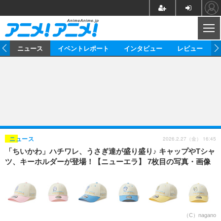
CL
ム
ニュース
イベントレポート
インタビュー
レビュー
ニュース
アニメ
映画/ドラマ
イベントレポート
マンガ
ノベル
アニメ
映画
インタビュー
音楽
声優
ライブ
舞台
スタッフ
声優
レビュー
2026.2.27（金） 16:45
ニュース
「ちいかわ」ハチワレ、うさぎ達が盛り盛り♪ キャップやTシャ
ゲーム
グッズ
海外イベント
ビジネス
俳優・タレント
アーティスト
アニメ
実写
動画
ツ、キーホルダーが登場！【ニューエラ】 7枚目の写真・画像
イベント
海外
ビジネス
書評
イベント
アニメ
映画/ドラマ
連載・コラム
ゲーム
座談会
アニメ！アニメ！TV
ABEMA Cafe
（C）nagano