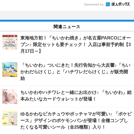
Sponsored by
関連ニュース
東海地方初！「ちいかわ焼き」が名古屋PARCOにオー
プン♪ 限定セットも要チェック！ 入店は事前予約制【3
月17日～】
「ちいかわ」ついにきた！先行告知から大反響♪「ちい
かわだらけくじ」と「ハチワレだらけくじ」が販売開
始
ちいかわやハチワレと一緒にお出かけ♪ 「ちいかわ」絵
本みたいなカードウォレットが登場！
ゆるかわなピカチュウやポッチャマが可愛い♪ 「ポケピ
ース」デザインのポケモンパンが登場！全種コンプし
たくなる可愛いシール（全25種類）入り！