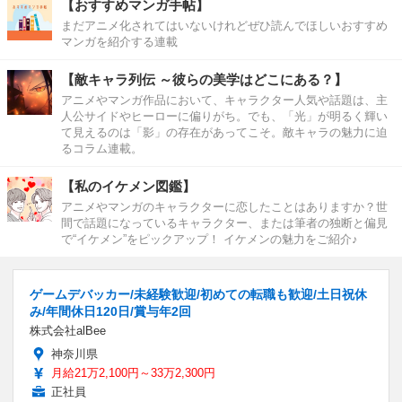
【おすすめマンガ手帖】
まだアニメ化されてはいないけれどぜひ読んでほしいおすすめ
マンガを紹介する連載
【敵キャラ列伝 ～彼らの美学はどこにある？】
アニメやマンガ作品において、キャラクター人気や話題は、主
人公サイドやヒーローに偏りがち。でも、「光」が明るく輝い
て見えるのは「影」の存在があってこそ。敵キャラの魅力に迫
るコラム連載。
【私のイケメン図鑑】
アニメやマンガのキャラクターに恋したことはありますか？世
間で話題になっているキャラクター、または筆者の独断と偏見
で“イケメン”をピックアップ！ イケメンの魅力をご紹介♪
ゲームデバッカー/未経験歓迎/初めての転職も歓迎/土日祝休
み/年間休日120日/賞与年2回
株式会社alBee
神奈川県
月給21万2,100円～33万2,300円
正社員