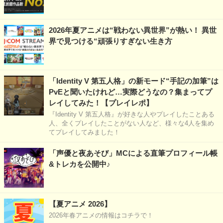
2026年夏アニメは“戦わない異世界”が熱い！ 異世
界で見つける“頑張りすぎない生き方
「Identity V 第五人格」の新モード“手記の加筆”は
PvEと聞いたけれど…実際どうなの？集まってプ
レイしてみた！【プレイレポ】
『Identity V 第五人格』が好きな人やプレイしたことある
人、全くプレイしたことがない人など、様々な4人を集め
てプレイしてみました！
「声優と夜あそび」MCによる直筆プロフィール帳
&トレカを公開中♪
【夏アニメ 2026】
2026年春アニメの情報はコチラで！