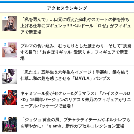
アクセスランキング
「私を選んで」…口元に咥えた値札やスカートの裾を持ち
上げる仕草にズギュンッ!!!!ベルドール「ロゼ」がフィギュ
アで新登場
ブルマの食い込み、むっちりとした腰まわり…そして“挑発
する目”!!「おさぼりギャル 愛沢りさ」フィギュアで新登
場
「忍たま」五年生＆六年生をイメージ！手裏剣、髪を結う
仕草…和の趣を感じさせる「MAYLA」パンプス
キャミソール姿がセクシー&グラマラス♪ 「ハイスクールD
×D」15周年バージョンのリアス＆朱乃のフィギュアがリニ
ューアルパッケージで登場！
「ジョジョ 黄金の風」ブチャラティチームやポルナレフら
を華やかに♪ 「glamb」新作カプセルコレクション登場