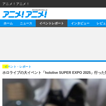
アニメ！アニメ！
ホーム
ニュース
イベントレポート
インタビュー
レビュ
ニュース
アニメ
イベントレポート
マンガ
アニメ
インタビュー
音楽
ライブ
スタッフ
レビュー
イベント・レポート
ホロライブの大イベント「hololive SUPER EXPO 2
ゲーム
海外イベント
俳優・タレント
アニメ
動画
イベント
ビジネス
書評
アニメ
連載・コラム
ゲーム
アニメ！アニメ！TV