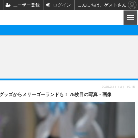
ユーザー登録
ログイン
こんにちは、ゲストさん
CL
映画/ドラマ
ノベル
映画
声優
舞台
声優
2025.3.11（火） 19:15
ど新グッズからメリーゴーランドも！ 75枚目の写真・画像
グッズ
ビジネス
アーティスト
実写
海外
イベント
映画/ドラマ
座談会
ABEMA Cafe