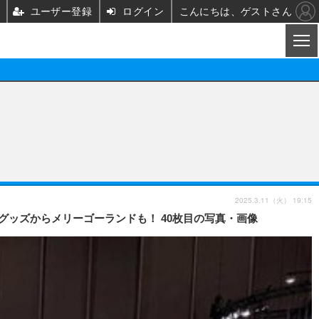
ユーザー登録
ログイン
こんにちは、ゲストさん
CL
映画/ドラマ
ノベル
映画
声優
舞台
声優
2025.3.11（火） 19:15
ど新グッズからメリーゴーランドも！ 40枚目の写真・画像
グッズ
ビジネス
アーティスト
実写
海外
イベント
映画/ドラマ
座談会
ABEMA Cafe