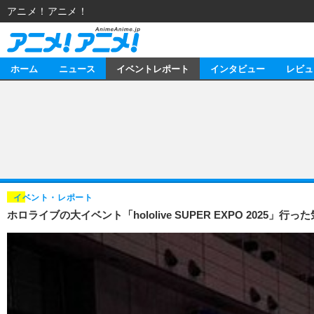
アニメ！アニメ！
ホーム
ニュース
イベントレポート
インタビュー
レビュ
ニュース
アニメ
イベントレポート
マンガ
アニメ
インタビュー
音楽
ライブ
スタッフ
レビュー
イベント・レポート
ホロライブの大イベント「hololive SUPER EXPO 2
ゲーム
海外イベント
俳優・タレント
アニメ
動画
イベント
ビジネス
書評
アニメ
連載・コラム
ゲーム
アニメ！アニメ！TV