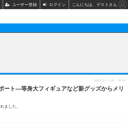
ユーザー登録
ログイン
こんにちは、ゲストさん
CL
映画/ドラマ
ノベル
映画
声優
舞台
声優
2025.3.11（火） 19:15
フォトレポート―等身大フィギュアなど新グッズからメリ
グッズ
ビジネス
アーティスト
実写
海外
イベント
映画/ドラマ
開されました。
座談会
ABEMA Cafe