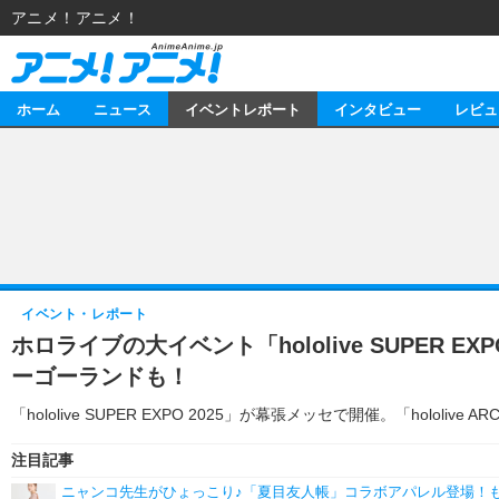
アニメ！アニメ！
ホーム
ニュース
イベントレポート
インタビュー
レビュ
ニュース
アニメ
イベントレポート
マンガ
アニメ
インタビュー
音楽
ライブ
スタッフ
レビュー
イベント・レポート
ホロライブの大イベント「hololive SUPE
ゲーム
海外イベント
俳優・タレント
アニメ
動画
ーゴーランドも！
イベント
ビジネス
書評
アニメ
連載・コラム
「hololive SUPER EXPO 2025」が幕張メッセで開催。「ho
ゲーム
アニメ！アニメ！TV
注目記事
ニャンコ先生がひょっこり♪「夏目友人帳」コラボアパレル登場！