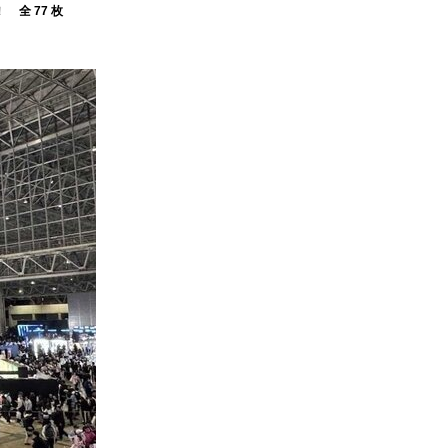
！
全 77 枚