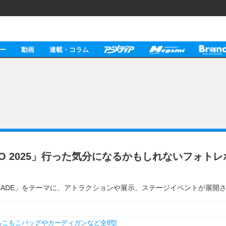
ー
動画
連載・コラム
R EXPO 2025」行った気分になるかもしれない
lolive ARCADE」をテーマに、アトラクションや展示、ステージイベントが展
もこもこバッグやカーディガンなど全8型