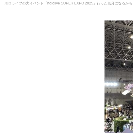
ホロライブの大イベント「hololive SUPER EXPO 2025」行った気