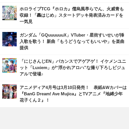
ホロライブTCG『ホロカ』儒烏風亭らでん、火威青も
収録！「轟はじめ」スタートデッキ発表済みカードを
一気見
ガンダム「GQuuuuuuX」VTuber・星街すいせいが挿
入歌を歌う！ 新曲「もうどうなってもいいや」を楽曲
提供
「にじさんじEN」バカンスでアゲアゲ！ イケメンユニ
ット「Luxiem」が“浮かれアロハ”な撮り下ろしビジュ
アルで登場♪
アニメディア4月号は3月10日発売！ 表紙&Wカバーは
『BanG Dream! Ave Mujica』とTVアニメ『地縛少年
花子くん２』！