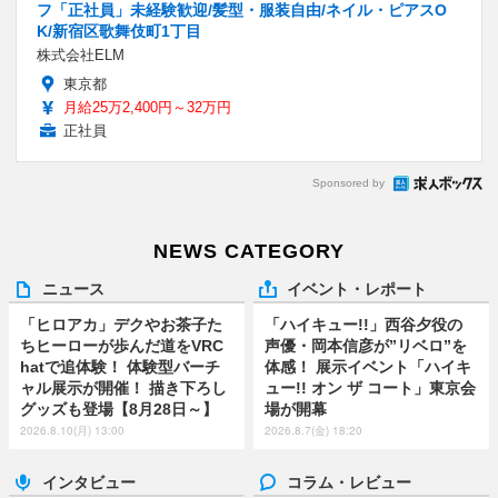
フ「正社員」未経験歓迎/髪型・服装自由/ネイル・ピアスO
K/新宿区歌舞伎町1丁目
株式会社ELM
東京都
月給25万2,400円～32万円
正社員
Sponsored by
NEWS CATEGORY
ニュース
イベント・レポート
「ヒロアカ」デクやお茶子た
「ハイキュー!!」西谷夕役の
ちヒーローが歩んだ道をVRC
声優・岡本信彦が”リベロ”を
hatで追体験！ 体験型バーチ
体感！ 展示イベント「ハイキ
ャル展示が開催！ 描き下ろし
ュー!! オン ザ コート」東京会
グッズも登場【8月28日～】
場が開幕
2026.8.10(月) 13:00
2026.8.7(金) 18:20
インタビュー
コラム・レビュー