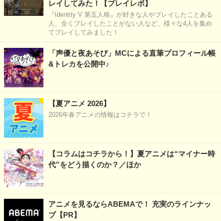
レイしてみた！【プレイレポ】
『Identity V 第五人格』が好きな人やプレイしたことある
人、全くプレイしたことがない人など、様々な4人を集め
てプレイしてみました！
「声優と夜あそび」MCによる直筆プロフィール帳
&トレカを公開中♪
【夏アニメ 2026】
2026年春アニメの情報はコチラで！
【コラムはコチラから！】夏アニメは“マイナー時
代”をどう描くのか？／ほか
アニメを見るならABEMAで！ 充実のラインナッ
プ【PR】