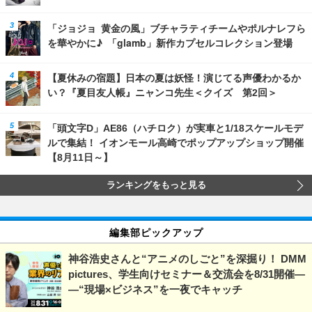
「ジョジョ 黄金の風」ブチャラティチームやポルナレフら
を華やかに♪ 「glamb」新作カプセルコレクション登場
【夏休みの宿題】日本の夏は妖怪！演じてる声優わかるか
い？『夏目友人帳』ニャンコ先生＜クイズ 第2回＞
「頭文字D」AE86（ハチロク）が実車と1/18スケールモデ
ルで集結！ イオンモール高崎でポップアップショップ開催
【8月11日～】
ランキングをもっと見る
編集部ピックアップ
神谷浩史さんと“アニメのしごと”を深掘り！ DMM
pictures、学生向けセミナー＆交流会を8/31開催―
―“現場×ビジネス”を一夜でキャッチ