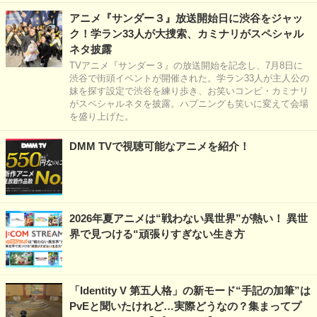
アニメ『サンダー３』放送開始日に渋谷をジャッ
ク！学ラン33人が大捜索、カミナリがスペシャル
ネタ披露
TVアニメ『サンダー３』の放送開始を記念し、7月8日に
渋谷で街頭イベントが開催された。学ラン33人が主人公の
妹を探す設定で渋谷を練り歩き、お笑いコンビ・カミナリ
がスペシャルネタを披露。ハプニングも笑いに変えて会場
を盛り上げた。
DMM TVで視聴可能なアニメを紹介！
2026年夏アニメは“戦わない異世界”が熱い！ 異世
界で見つける“頑張りすぎない生き方
「Identity V 第五人格」の新モード“手記の加筆”は
PvEと聞いたけれど…実際どうなの？集まってプ