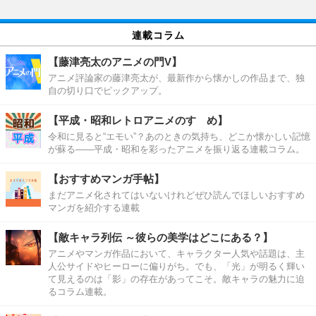
連載コラム
【藤津亮太のアニメの門V】
アニメ評論家の藤津亮太が、最新作から懐かしの作品まで、独
自の切り口でピックアップ。
【平成・昭和レトロアニメのすゝめ】
令和に見ると“エモい”？あのときの気持ち、どこか懐かしい記憶
が蘇る――平成・昭和を彩ったアニメを振り返る連載コラム。
【おすすめマンガ手帖】
まだアニメ化されてはいないけれどぜひ読んでほしいおすすめ
マンガを紹介する連載
【敵キャラ列伝 ～彼らの美学はどこにある？】
アニメやマンガ作品において、キャラクター人気や話題は、主
人公サイドやヒーローに偏りがち。でも、「光」が明るく輝い
て見えるのは「影」の存在があってこそ。敵キャラの魅力に迫
るコラム連載。