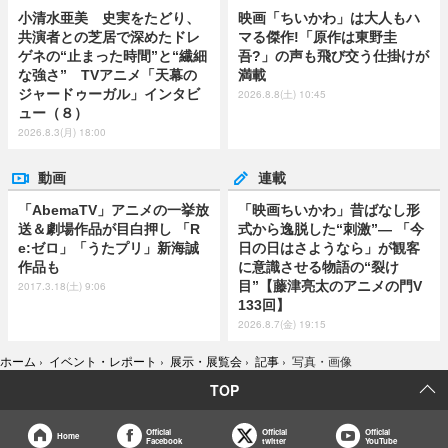
小清水亜美 史実をたどり、
映画「ちいかわ」は大人もハ
共演者との芝居で深めたドレ
マる傑作!「原作は東野圭
ゲネの“止まった時間”と“繊細
吾?」の声も飛び交う仕掛けが
な強さ” TVアニメ「天幕の
満載
ジャードゥーガル」インタビ
2026.8.8(土) 10:45
ュー（８）
2026.8.3(月) 18:00
動画
連載
「AbemaTV」アニメの一挙放
「映画ちいかわ」昔ばなし形
送＆劇場作品が目白押し 「R
式から逸脱した“刺激”― 「今
e:ゼロ」「うたプリ」新海誠
日の日はさようなら」が観客
作品も
に意識させる物語の“裂け
目”【藤津亮太のアニメの門V
2017.3.18(土) 9:06
133回】
2026.8.7(金) 19:15
ホーム
›
イベント・レポート
›
展示・展覧会
›
記事
›
写真・画像
TOP
Official
Official
Official
Home
Facebook
twitter
YouTube