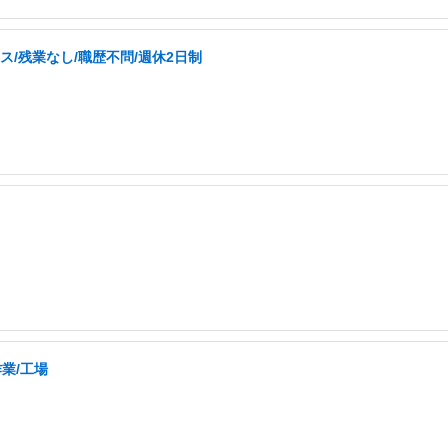
ス/残業なし/職歴不問/週休2日制
業/工場