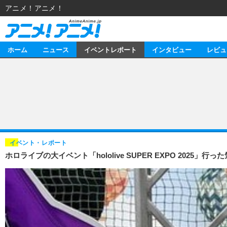
アニメ！アニメ！
ホーム
ニュース
イベントレポート
インタビュー
レビュ
ニュース
アニメ
イベントレポート
マンガ
アニメ
インタビュー
音楽
ライブ
スタッフ
レビュー
イベント・レポート
ホロライブの大イベント「hololive SUPER EXPO 2
ゲーム
海外イベント
俳優・タレント
アニメ
動画
イベント
ビジネス
書評
アニメ
連載・コラム
ゲーム
アニメ！アニメ！TV