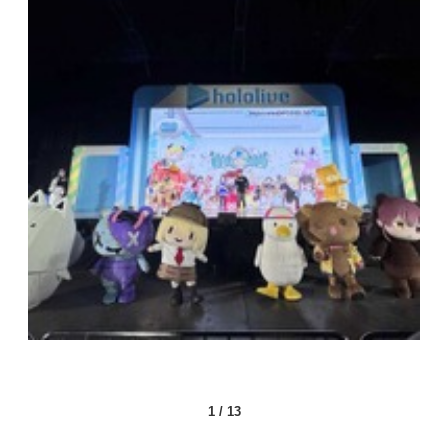
1
/
13