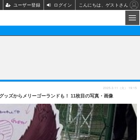
ユーザー登録
ログイン
こんにちは、ゲストさん
CL
映画/ドラマ
ノベル
映画
声優
舞台
声優
2025.3.11（火） 19:15
ど新グッズからメリーゴーランドも！ 11枚目の写真・画像
グッズ
ビジネス
アーティスト
実写
海外
イベント
映画/ドラマ
座談会
ABEMA Cafe