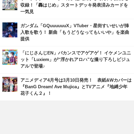
収録！「轟はじめ」スタートデッキ発表済みカードを
一気見
ガンダム「GQuuuuuuX」VTuber・星街すいせいが挿
入歌を歌う！ 新曲「もうどうなってもいいや」を楽曲
提供
「にじさんじEN」バカンスでアゲアゲ！ イケメンユニ
ット「Luxiem」が“浮かれアロハ”な撮り下ろしビジュ
アルで登場♪
アニメディア4月号は3月10日発売！ 表紙&Wカバーは
『BanG Dream! Ave Mujica』とTVアニメ『地縛少年
花子くん２』！