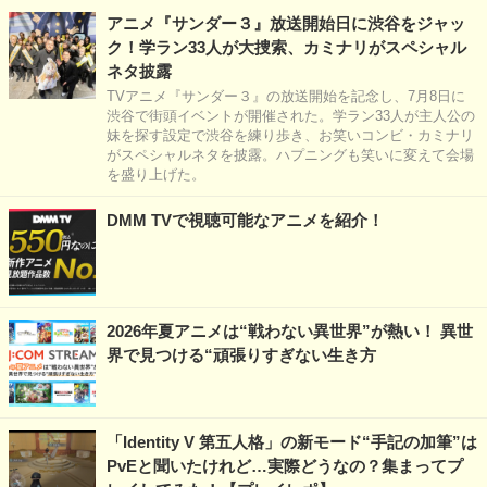
アニメ『サンダー３』放送開始日に渋谷をジャッ
ク！学ラン33人が大捜索、カミナリがスペシャル
ネタ披露
TVアニメ『サンダー３』の放送開始を記念し、7月8日に
渋谷で街頭イベントが開催された。学ラン33人が主人公の
妹を探す設定で渋谷を練り歩き、お笑いコンビ・カミナリ
がスペシャルネタを披露。ハプニングも笑いに変えて会場
を盛り上げた。
DMM TVで視聴可能なアニメを紹介！
2026年夏アニメは“戦わない異世界”が熱い！ 異世
界で見つける“頑張りすぎない生き方
「Identity V 第五人格」の新モード“手記の加筆”は
PvEと聞いたけれど…実際どうなの？集まってプ