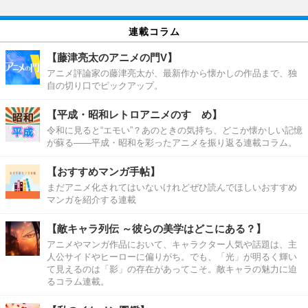
連載コラム
【藤津亮太のアニメの門V】
アニメ評論家の藤津亮太が、最新作から懐かしの作品まで、独
自の切り口でピックアップ。
【平成・昭和レトロアニメのすゝめ】
令和に見ると“エモい”？あのときの気持ち、どこか懐かしい記憶
が蘇る――平成・昭和を彩ったアニメを振り返る連載コラム。
【おすすめマンガ手帖】
まだアニメ化されてはいないけれどぜひ読んでほしいおすすめ
マンガを紹介する連載
【敵キャラ列伝 ～彼らの美学はどこにある？】
アニメやマンガ作品において、キャラクター人気や話題は、主
人公サイドやヒーローに偏りがち。でも、「光」が明るく輝い
て見えるのは「影」の存在があってこそ。敵キャラの魅力に迫
るコラム連載。