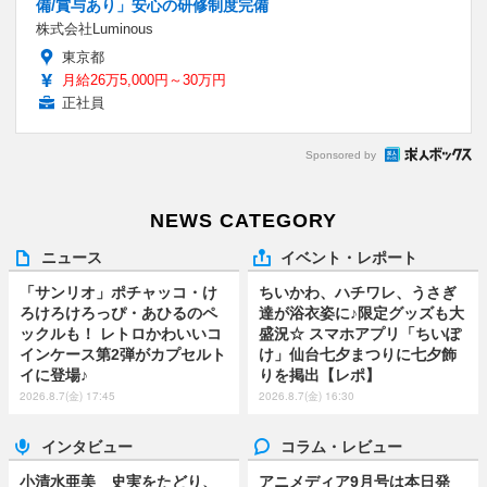
備/賞与あり」安心の研修制度完備
株式会社Luminous
東京都
月給26万5,000円～30万円
正社員
Sponsored by
NEWS CATEGORY
ニュース
イベント・レポート
「サンリオ」ポチャッコ・け
ちいかわ、ハチワレ、うさぎ
ろけろけろっぴ・あひるのペ
達が浴衣姿に♪限定グッズも大
ックルも！ レトロかわいいコ
盛況☆ スマホアプリ「ちいぽ
インケース第2弾がカプセルト
け」仙台七夕まつりに七夕飾
イに登場♪
りを掲出【レポ】
2026.8.7(金) 17:45
2026.8.7(金) 16:30
インタビュー
コラム・レビュー
小清水亜美 史実をたどり、
アニメディア9月号は本日発