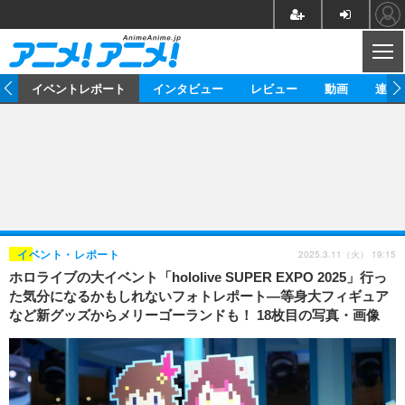
CL
ス
イベントレポート
インタビュー
レビュー
動画
連載
ニュース
アニメ
映画/ドラマ
イベントレポート
マンガ
ノベル
アニメ
映画
インタビュー
音楽
声優
ライブ
舞台
スタッフ
声優
レビュー
2025.3.11（火） 19:15
イベント・レポート
ホロライブの大イベント「hololive SUPER EXPO 2025」行っ
ゲーム
グッズ
海外イベント
ビジネス
俳優・タレント
アーティスト
アニメ
実写
動画
た気分になるかもしれないフォトレポート―等身大フィギュア
イベント
海外
など新グッズからメリーゴーランドも！ 18枚目の写真・画像
ビジネス
書評
イベント
アニメ
映画/ドラマ
連載・コラム
ゲーム
座談会
アニメ！アニメ！TV
ABEMA Cafe