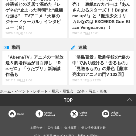
共演者との芝居で深めたドレ
売！ 表紙&Wカバーは『あん
ゲネの“止まった時間”と“繊細
さんぶるスターズ！！Bright
な強さ” TVアニメ「天幕の
me up!!』と『魔法少女リリ
ジャードゥーガル」インタビ
カルなのは EXCEEDS Gun Bl
ュー（８）
aze Vengeance』！
2026.8.3(月) 18:00
2026.8.7(金) 15:01
動画
連載
「AbemaTV」アニメの一挙放
「淡島百景」歌劇学校の“箱の
送＆劇場作品が目白押し 「R
中”であり続ける「去るもの」
e:ゼロ」「うたプリ」新海誠
「見送るもの」の景色【藤津
作品も
亮太のアニメの門V 132回】
2017.3.18(土) 9:06
2026.7.12(日) 12:20
ホーム
›
イベント・レポート
›
展示・展覧会
›
記事
›
写真・画像
TOP
Official
Official
Official
Home
Facebook
twitter
YouTube
お問合せ
広告掲載
会社概要
個人情報保護方針
紹介した商品/サービスを購入、契約した場合に、