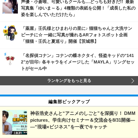
声優・小倉唯、可愛いもクールも…どっちも好きだ!! 最新
写真集「ゆいま～る」4種類の表紙を公開！「成長した私の
姿を楽しんでいただけたら」
「薬屋」壬氏様とひまわりの里に♪ 猫猫ちゃんと大洗サン
ビーチに☆ 一緒に写真が撮れるARフォトスポット企画
「猫猫・壬氏と夏巡り」開催【茨城県】
「名探偵コナン」コナンの蝶ネクタイ、怪盗キッドの“141
2”が目印♪ 各キャラをイメージした「MAYLA」リングセッ
トがセール中
ランキングをもっと見る
編集部ピックアップ
神谷浩史さんと“アニメのしごと”を深掘り！ DMM
pictures、学生向けセミナー＆交流会を8/31開催―
―“現場×ビジネス”を一夜でキャッチ