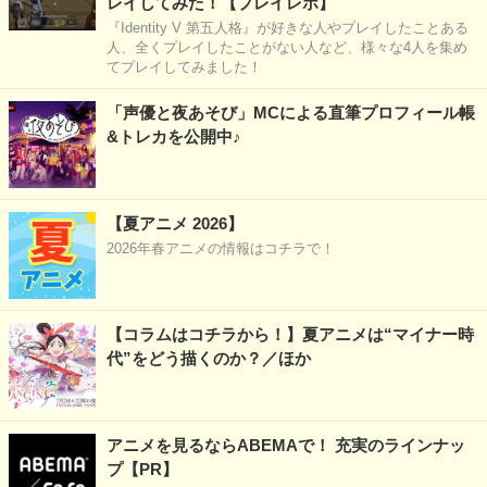
レイしてみた！【プレイレポ】
『Identity V 第五人格』が好きな人やプレイしたことある
人、全くプレイしたことがない人など、様々な4人を集め
てプレイしてみました！
「声優と夜あそび」MCによる直筆プロフィール帳
&トレカを公開中♪
【夏アニメ 2026】
2026年春アニメの情報はコチラで！
【コラムはコチラから！】夏アニメは“マイナー時
代”をどう描くのか？／ほか
アニメを見るならABEMAで！ 充実のラインナッ
プ【PR】