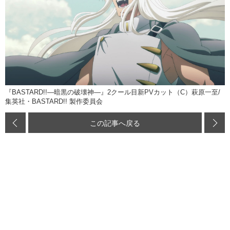
『BASTARD!!―暗黒の破壊神―』2クール目新PVカット（C）萩原一至/
集英社・BASTARD!! 製作委員会
この記事へ戻る