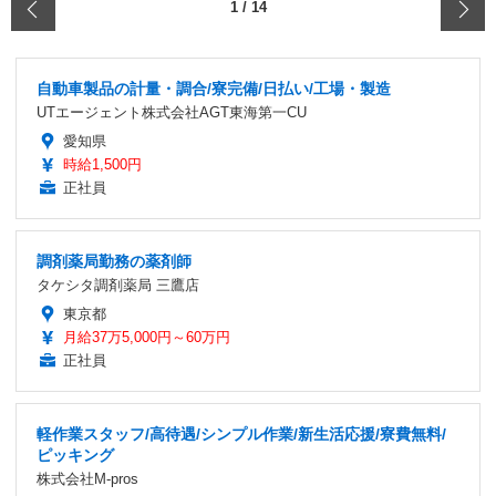
‹
1
/
14
自動車製品の計量・調合/寮完備/日払い/工場・製造
UTエージェント株式会社AGT東海第一CU
愛知県
時給1,500円
正社員
調剤薬局勤務の薬剤師
タケシタ調剤薬局 三鷹店
東京都
月給37万5,000円～60万円
正社員
軽作業スタッフ/高待遇/シンプル作業/新生活応援/寮費無料/
ピッキング
株式会社M-pros