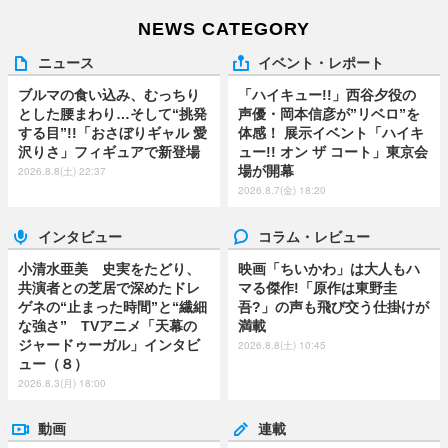
NEWS CATEGORY
ニュース
イベント・レポート
ブルマの食い込み、むっちり
「ハイキュー!!」西谷夕役の
とした腰まわり…そして“挑発
声優・岡本信彦が”リベロ”を
する目”!!「おさぼりギャル 愛
体感！ 展示イベント「ハイキ
沢りさ」フィギュアで新登場
ュー!! オン ザ コート」東京会
場が開幕
2026.8.8(土) 22:37
2026.8.7(金) 18:20
インタビュー
コラム・レビュー
小清水亜美 史実をたどり、
映画「ちいかわ」は大人もハ
共演者との芝居で深めたドレ
マる傑作!「原作は東野圭
ゲネの“止まった時間”と“繊細
吾?」の声も飛び交う仕掛けが
な強さ” TVアニメ「天幕の
満載
ジャードゥーガル」インタビ
2026.8.8(土) 10:45
ュー（８）
2026.8.3(月) 18:00
動画
連載