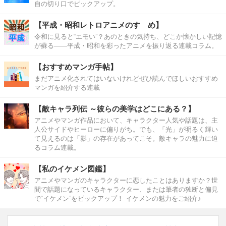
自の切り口でピックアップ。
【平成・昭和レトロアニメのすゝめ】
令和に見ると“エモい”？あのときの気持ち、どこか懐かしい記憶
が蘇る――平成・昭和を彩ったアニメを振り返る連載コラム。
【おすすめマンガ手帖】
まだアニメ化されてはいないけれどぜひ読んでほしいおすすめ
マンガを紹介する連載
【敵キャラ列伝 ～彼らの美学はどこにある？】
アニメやマンガ作品において、キャラクター人気や話題は、主
人公サイドやヒーローに偏りがち。でも、「光」が明るく輝い
て見えるのは「影」の存在があってこそ。敵キャラの魅力に迫
るコラム連載。
【私のイケメン図鑑】
アニメやマンガのキャラクターに恋したことはありますか？世
間で話題になっているキャラクター、または筆者の独断と偏見
で“イケメン”をピックアップ！ イケメンの魅力をご紹介♪