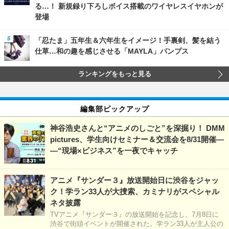
る…！ 新規録り下ろしボイス搭載のワイヤレスイヤホンが
登場
「忍たま」五年生＆六年生をイメージ！手裏剣、髪を結う
仕草…和の趣を感じさせる「MAYLA」パンプス
ランキングをもっと見る
編集部ピックアップ
神谷浩史さんと“アニメのしごと”を深掘り！ DMM
pictures、学生向けセミナー＆交流会を8/31開催―
―“現場×ビジネス”を一夜でキャッチ
アニメ『サンダー３』放送開始日に渋谷をジャッ
ク！学ラン33人が大捜索、カミナリがスペシャル
ネタ披露
TVアニメ『サンダー３』の放送開始を記念し、7月8日に
渋谷で街頭イベントが開催された。学ラン33人が主人公の