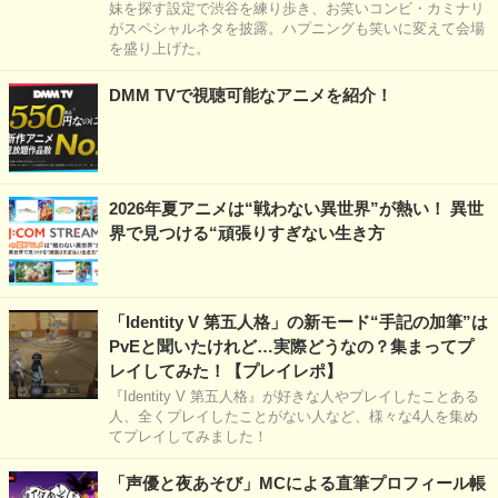
妹を探す設定で渋谷を練り歩き、お笑いコンビ・カミナリ
がスペシャルネタを披露。ハプニングも笑いに変えて会場
を盛り上げた。
DMM TVで視聴可能なアニメを紹介！
2026年夏アニメは“戦わない異世界”が熱い！ 異世
界で見つける“頑張りすぎない生き方
「Identity V 第五人格」の新モード“手記の加筆”は
PvEと聞いたけれど…実際どうなの？集まってプ
レイしてみた！【プレイレポ】
『Identity V 第五人格』が好きな人やプレイしたことある
人、全くプレイしたことがない人など、様々な4人を集め
てプレイしてみました！
「声優と夜あそび」MCによる直筆プロフィール帳