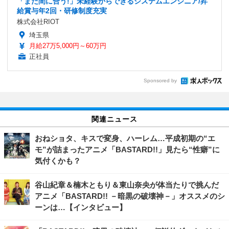
「まだ間に合う!」未経験からできるシステムエンジニア/昇
給賞与年2回・研修制度充実
株式会社RIOT
埼玉県
月給27万5,000円～60万円
正社員
Sponsored by
関連ニュース
おねショタ、キスで変身、ハーレム…平成初期の“エ
モ”が詰まったアニメ「BASTARD!!」見たら“性癖”に
気付くかも？
谷山紀章＆楠木ともり＆東山奈央が体当たりで挑んだ
アニメ「BASTARD!! －暗黒の破壊神－」オススメのシ
ーンは…【インタビュー】