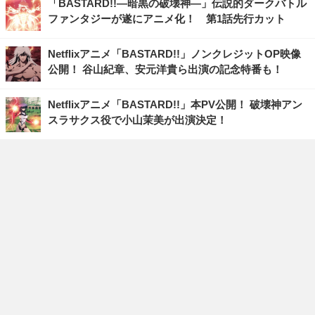
「BASTARD!!―暗黒の破壊神―」伝説的ダークバトル
ファンタジーが遂にアニメ化！ 第1話先行カット
Netflixアニメ「BASTARD!!」ノンクレジットOP映像
公開！ 谷山紀章、安元洋貴ら出演の記念特番も！
Netflixアニメ「BASTARD!!」本PV公開！ 破壊神アン
スラサクス役で小山茉美が出演決定！