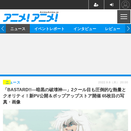
CL
ム
ニュース
イベントレポート
インタビュー
レビュー
ニュース
アニメ
映画/ドラマ
イベントレポート
マンガ
ノベル
アニメ
映画
インタビュー
音楽
声優
ライブ
舞台
スタッフ
声優
レビュー
2022.9.8（木） 20:00
ニュース
「BASTARD!!―暗黒の破壊神―」2クール目も圧倒的な熱量と
ゲーム
グッズ
海外イベント
ビジネス
俳優・タレント
アーティスト
アニメ
実写
動画
クオリティ！新PV公開＆ポップアップストア開催 65枚目の写
イベント
海外
真・画像
ビジネス
書評
イベント
アニメ
映画/ドラマ
連載・コラム
ゲーム
座談会
アニメ！アニメ！TV
ABEMA Cafe