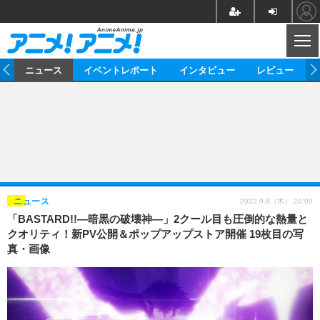
CL
ム
ニュース
イベントレポート
インタビュー
レビュー
ニュース
アニメ
映画/ドラマ
イベントレポート
マンガ
ノベル
アニメ
映画
インタビュー
音楽
声優
ライブ
舞台
スタッフ
声優
レビュー
2022.9.8（木） 20:00
ニュース
「BASTARD!!―暗黒の破壊神―」2クール目も圧倒的な熱量と
ゲーム
グッズ
海外イベント
ビジネス
俳優・タレント
アーティスト
アニメ
実写
動画
クオリティ！新PV公開＆ポップアップストア開催 19枚目の写
イベント
海外
真・画像
ビジネス
書評
イベント
アニメ
映画/ドラマ
連載・コラム
ゲーム
座談会
アニメ！アニメ！TV
ABEMA Cafe