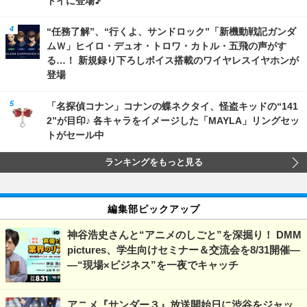
“任務了解”、“行くよ、サンドロック”「新機動戦記ガンダ
ムＷ」ヒイロ・デュオ・トロワ・カトル・五飛の声がす
る…！ 新規録り下ろしボイス搭載のワイヤレスイヤホンが
登場
「名探偵コナン」コナンの蝶ネクタイ、怪盗キッドの“141
2”が目印♪ 各キャラをイメージした「MAYLA」リングセッ
トがセール中
ランキングをもっと見る
編集部ピックアップ
神谷浩史さんと“アニメのしごと”を深掘り！ DMM
pictures、学生向けセミナー＆交流会を8/31開催―
―“現場×ビジネス”を一夜でキャッチ
アニメ『サンダー３』放送開始日に渋谷をジャッ