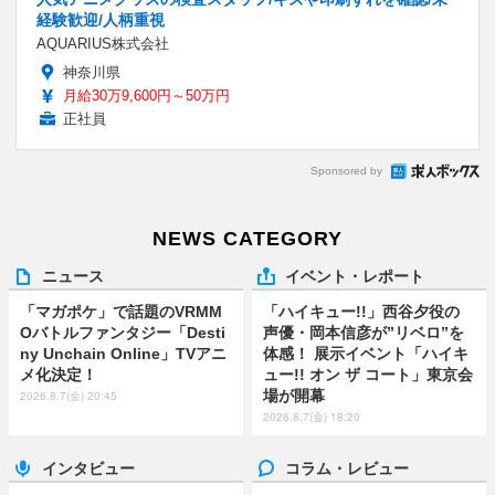
経験歓迎/人柄重視
AQUARIUS株式会社
神奈川県
月給30万9,600円～50万円
正社員
Sponsored by
NEWS CATEGORY
ニュース
イベント・レポート
「マガポケ」で話題のVRMM
「ハイキュー!!」西谷夕役の
Oバトルファンタジー「Desti
声優・岡本信彦が”リベロ”を
ny Unchain Online」TVアニ
体感！ 展示イベント「ハイキ
メ化決定！
ュー!! オン ザ コート」東京会
場が開幕
2026.8.7(金) 20:45
2026.8.7(金) 18:20
インタビュー
コラム・レビュー