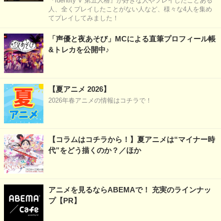
『Identity V 第五人格』が好きな人やプレイしたことある
人、全くプレイしたことがない人など、様々な4人を集め
てプレイしてみました！
「声優と夜あそび」MCによる直筆プロフィール帳
&トレカを公開中♪
【夏アニメ 2026】
2026年春アニメの情報はコチラで！
【コラムはコチラから！】夏アニメは“マイナー時
代”をどう描くのか？／ほか
アニメを見るならABEMAで！ 充実のラインナッ
プ【PR】