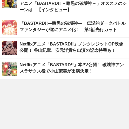
アニメ「BASTARD!! －暗黒の破壊神－」オススメのシ
ーンは…【インタビュー】
「BASTARD!!―暗黒の破壊神―」伝説的ダークバトル
ファンタジーが遂にアニメ化！ 第1話先行カット
Netflixアニメ「BASTARD!!」ノンクレジットOP映像
公開！ 谷山紀章、安元洋貴ら出演の記念特番も！
Netflixアニメ「BASTARD!!」本PV公開！ 破壊神アン
スラサクス役で小山茉美が出演決定！