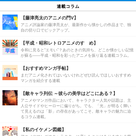
連載コラム
【藤津亮太のアニメの門V】
アニメ評論家の藤津亮太が、最新作から懐かしの作品まで、独
自の切り口でピックアップ。
【平成・昭和レトロアニメのすゝめ】
令和に見ると“エモい”？あのときの気持ち、どこか懐かしい記憶
が蘇る――平成・昭和を彩ったアニメを振り返る連載コラム。
【おすすめマンガ手帖】
まだアニメ化されてはいないけれどぜひ読んでほしいおすすめ
マンガを紹介する連載
【敵キャラ列伝 ～彼らの美学はどこにある？】
アニメやマンガ作品において、キャラクター人気や話題は、主
人公サイドやヒーローに偏りがち。でも、「光」が明るく輝い
て見えるのは「影」の存在があってこそ。敵キャラの魅力に迫
るコラム連載。
【私のイケメン図鑑】