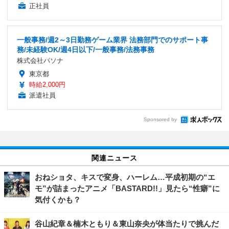
正社員
一般事務/週2～3日勤務ゲーム業界 法務部門でのサポート事
務/未経験OK/週4日以下/一般事務/法務事務
株式会社パソナ
東京都
時給2,000円
派遣社員
Sponsored by
関連ニュース
おねショタ、キスで変身、ハーレム…平成初期の“エ
モ”が詰まったアニメ「BASTARD!!」見たら“性癖”に
気付くかも？
谷山紀章＆楠木ともり＆東山奈央が体当たりで挑んだ