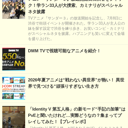
ク！学ラン33人が大捜索、カミナリがスペシャル
ネタ披露
TVアニメ『サンダー３』の放送開始を記念し、7月8日に
渋谷で街頭イベントが開催された。学ラン33人が主人公の
妹を探す設定で渋谷を練り歩き、お笑いコンビ・カミナリ
がスペシャルネタを披露。ハプニングも笑いに変えて会場
を盛り上げた。
DMM TVで視聴可能なアニメを紹介！
2026年夏アニメは“戦わない異世界”が熱い！ 異世
界で見つける“頑張りすぎない生き方
「Identity V 第五人格」の新モード“手記の加筆”は
PvEと聞いたけれど…実際どうなの？集まってプ
レイしてみた！【プレイレポ】