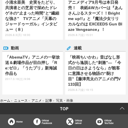
小清水亜美 史実をたどり、
アニメディア9月号は本日発
共演者との芝居で深めたドレ
売！ 表紙&Wカバーは『あん
ゲネの“止まった時間”と“繊細
さんぶるスターズ！！Bright
な強さ” TVアニメ「天幕の
me up!!』と『魔法少女リリ
ジャードゥーガル」インタビ
カルなのは EXCEEDS Gun Bl
ュー（８）
aze Vengeance』！
2026.8.3(月) 18:00
2026.8.7(金) 15:01
動画
連載
「AbemaTV」アニメの一挙放
「映画ちいかわ」昔ばなし形
送＆劇場作品が目白押し 「R
式から逸脱した“刺激”― 「今
e:ゼロ」「うたプリ」新海誠
日の日はさようなら」が観客
作品も
に意識させる物語の“裂け
目”【藤津亮太のアニメの門V
2017.3.18(土) 9:06
133回】
2026.8.7(金) 19:15
ホーム
›
ニュース
›
アニメ
›
記事
›
写真・画像
TOP
Official
Official
Official
Home
Facebook
twitter
YouTube