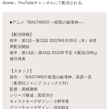
Anime」YouTubeチャンネルにて配信される。
■アニメ『BASTARD!! ―暗黒の破壊神―』
【配信情報】
前半：第1話～第13話 2022年6月30日（木）全世
界配信開始
後半：第14話～第24話 2022年予定 ※配信日時は
後日発表
【スタッフ】
原作：「BASTARD!! 暗黒の破壊神」萩原一至
（集英社ジャンプ コミックス刊）
監督：尾崎隆晴
シリーズ構成：黒田洋介
キャラクターデザイン：小野早香
クリーチャーデザイン：須永頼太