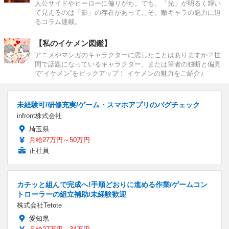
人公サイドやヒーローに偏りがち。でも、「光」が明るく輝い
て見えるのは「影」の存在があってこそ。敵キャラの魅力に迫
るコラム連載。
【私のイケメン図鑑】
アニメやマンガのキャラクターに恋したことはありますか？世
間で話題になっているキャラクター、または筆者の独断と偏見
で“イケメン”をピックアップ！ イケメンの魅力をご紹介♪
未経験可/研修充実/ゲーム・スマホアプリのバグチェック
infront株式会社
埼玉県
月給27万円～50万円
正社員
カチッと組んで完成へ!手順どおりに進める作業/ゲームコン
トローラーの組立補助/未経験歓迎
株式会社Tetote
愛知県