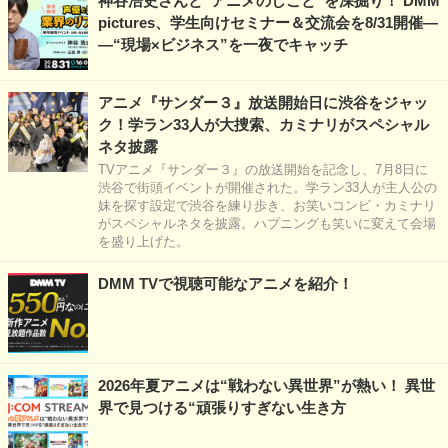
神谷浩史さんと“アニメのしごと”を深掘り！ DMM
pictures、学生向けセミナー＆交流会を8/31開催―
―“現場×ビジネス”を一夜でキャッチ
アニメ『サンダー３』放送開始日に渋谷をジャッ
ク！学ラン33人が大捜索、カミナリがスペシャル
ネタ披露
TVアニメ『サンダー３』の放送開始を記念し、7月8日に
渋谷で街頭イベントが開催された。学ラン33人が主人公の
妹を探す設定で渋谷を練り歩き、お笑いコンビ・カミナリ
がスペシャルネタを披露。ハプニングも笑いに変えて会場
を盛り上げた。
DMM TVで視聴可能なアニメを紹介！
2026年夏アニメは“戦わない異世界”が熱い！ 異世
界で見つける“頑張りすぎない生き方