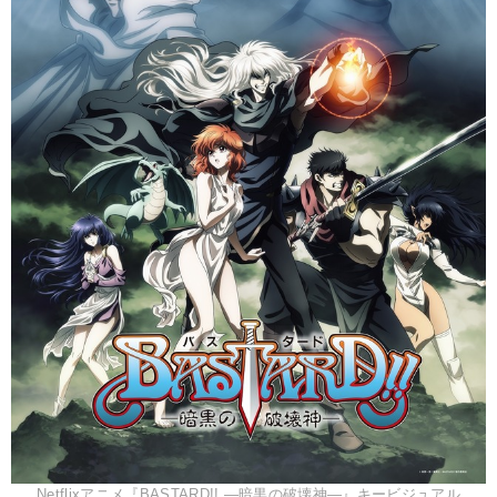
Netflixアニメ『BASTARD!! ―暗黒の破壊神―』キービジュアル