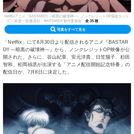
Netflixアニメ『BASTARD!! ―暗黒の破壊神―』ノンクレジットOP場面カット
（C）萩原一至/集英社・BASTARD!! 製作委員会
全 35 枚
写真をすべて見る
「Netflix」にて6月30日より配信されるアニメ『BASTAR
D!! ―暗黒の破壊神―』から、ノンクレジットOP映像が公
開された。さらに、谷山紀章、安元洋貴、日笠陽子、杉田
智和、松岡禎丞が出演する「アニメ配信開始記念特番」の
配信日が、7月8日に決定した。