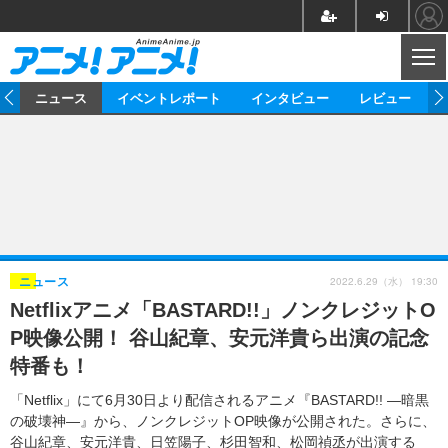
CL
ム
ニュース
イベントレポート
インタビュー
レビュー
ニュース
アニメ
映画/ドラマ
イベントレポート
マンガ
ノベル
アニメ
映画
インタビュー
音楽
声優
ライブ
舞台
スタッフ
声優
レビュー
2022.6.29（水） 19:30
ニュース
Netflixアニメ「BASTARD!!」ノンクレジットO
ゲーム
グッズ
海外イベント
ビジネス
俳優・タレント
アーティスト
アニメ
実写
動画
P映像公開！ 谷山紀章、安元洋貴ら出演の記念
イベント
海外
ビジネス
書評
イベント
アニメ
映画/ドラマ
連載・コラム
特番も！
ゲーム
座談会
アニメ！アニメ！TV
ABEMA Cafe
「Netflix」にて6月30日より配信されるアニメ『BASTARD!! ―暗黒
の破壊神―』から、ノンクレジットOP映像が公開された。さらに、
谷山紀章、安元洋貴、日笠陽子、杉田智和、松岡禎丞が出演する