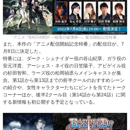
「アニメ『BASTARD!! ―暗黒の破壊神―』配信開始記念特番」
また、本作の「アニメ配信開始記念特番」の配信日が、7
月8日に決定した。
特番には、ダーク・シュナイダー役の谷山紀章、ガラ役の
安元洋貴、アーシェス・ネイ役の日笠陽子、アビゲイル役
の杉田智和、ラーズ役の松岡禎丞らメインキャストが集
合。第1話から第13話までの前半クールのおすすめシーン
の紹介や、女性キャラクターたちにピントを当てたトーク
コーナーほか、後半2クール目（第14話から第24話）に関
する新情報も初公開する予定となっている。