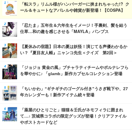
「転スラ」リムル様がハンバーガーに挟まれちゃった!? ク
ール＆キュートなアパレルや雑貨が新登場！【COSPA】
「忍たま」五年生＆六年生をイメージ！手裏剣、髪を結う
仕草…和の趣を感じさせる「MAYLA」パンプス
【夏休みの宿題】日本の夏は妖怪！演じてる声優わかるか
い？『夏目友人帳』ニャンコ先生＜クイズ 第2回＞
「ジョジョ 黄金の風」ブチャラティチームやポルナレフら
を華やかに♪ 「glamb」新作カプセルコレクション登場
「ちいかわ」“ギチギチのゴーグル付き”うさぎ靴下や、27
年カレンダーも！新作アイテム続々登場
「薬屋のひとりごと」猫猫＆壬氏がネモフィラに囲まれ
て…♪ 茨城県コラボの限定グッズが登場！クリアファイル
やポストカードなど