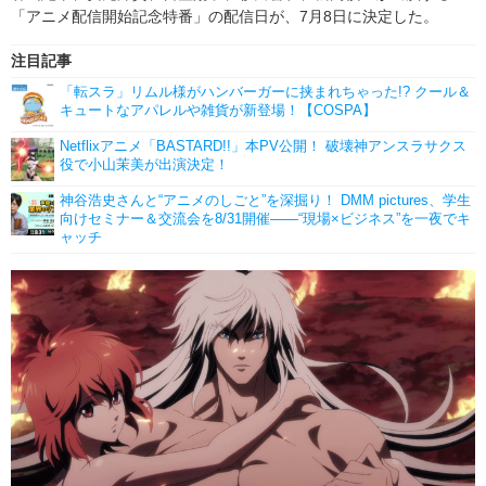
「アニメ配信開始記念特番」の配信日が、7月8日に決定した。
注目記事
「転スラ」リムル様がハンバーガーに挟まれちゃった!? クール＆
キュートなアパレルや雑貨が新登場！【COSPA】
Netflixアニメ「BASTARD!!」本PV公開！ 破壊神アンスラサクス
役で小山茉美が出演決定！
神谷浩史さんと“アニメのしごと”を深掘り！ DMM pictures、学生
向けセミナー＆交流会を8/31開催――“現場×ビジネス”を一夜でキ
ャッチ