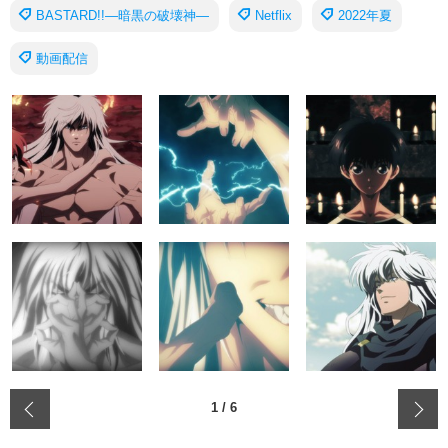
BASTARD!!―暗黒の破壊神―
Netflix
2022年夏
動画配信
‹
1
/
6