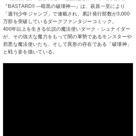
『BASTARD!! ―暗黒の破壊神―』は、萩原一至により
「週刊少年ジャンプ」で連載され、累計発行部数が3,000
万部を突破しているダークファンタジーコミック。
400年以上を生きる伝説の魔法使いダーク・シュナイダー
が、その強大な魔力をもって闇の軍勢であるモンスターや
邪悪な魔法使いたち、そして異形の存在である「破壊神」
と戦う姿を描いている。