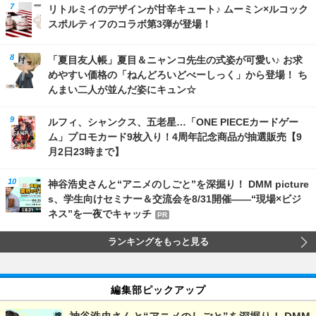
リトルミイのデザインが甘辛キュート♪ ムーミン×ルコック
スポルティフのコラボ第3弾が登場！
「夏目友人帳」夏目＆ニャンコ先生の式姿が可愛い♪ お求
めやすい価格の「ねんどろいどべーしっく」から登場！ ち
んまい二人が並んだ姿にキュン☆
ルフィ、シャンクス、五老星…「ONE PIECEカードゲー
ム」プロモカード9枚入り！4周年記念商品が抽選販売【9
月2日23時まで】
神谷浩史さんと“アニメのしごと”を深掘り！ DMM picture
s、学生向けセミナー＆交流会を8/31開催――“現場×ビジ
ネス”を一夜でキャッチ
PR
ランキングをもっと見る
編集部ピックアップ