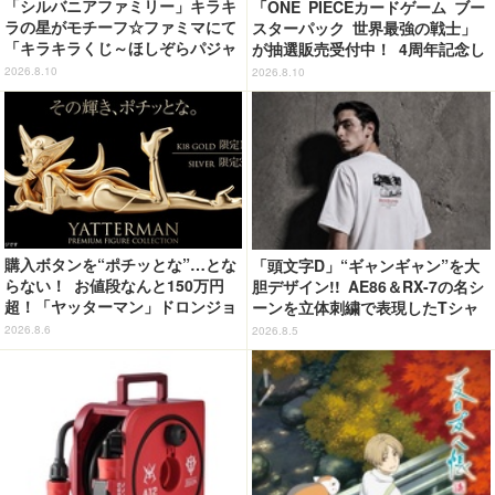
「シルバニアファミリー」キラキ
「ONE PIECEカードゲーム ブー
ラの星がモチーフ☆ファミマにて
スターパック 世界最強の戦士」
「キラキラくじ～ほしぞらパジャ
が抽選販売受付中！ 4周年記念し
マパーティ～」が発売！
たボックスを手に入れよう
2026.8.10
2026.8.10
購入ボタンを“ポチッとな”…とな
「頭文字D」“ギャンギャン”を大
らない！ お値段なんと150万円
胆デザイン!! AE86＆RX-7の名シ
超！「ヤッターマン」ドロンジョ
ーンを立体刺繍で表現したTシャ
様が黄金の輝きをまといミニフィ
ツ登場
2026.8.6
2026.8.5
ギュア化 ヤッターワン&おだてブ
タも