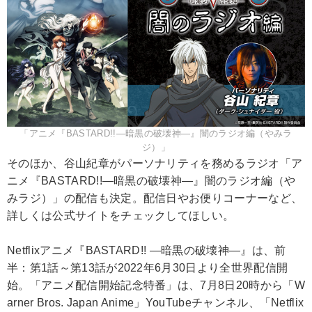
「アニメ『BASTARD!!―暗黒の破壊神―』闇のラジオ編（やみラ
ジ）」
そのほか、谷山紀章がパーソナリティを務めるラジオ「ア
ニメ『BASTARD!!―暗黒の破壊神―』闇のラジオ編（や
みラジ）」の配信も決定。配信日やお便りコーナーなど、
詳しくは公式サイトをチェックしてほしい。
Netflixアニメ『BASTARD!! ―暗黒の破壊神―』は、前
半：第1話～第13話が2022年6月30日より全世界配信開
始。「アニメ配信開始記念特番」は、7月8日20時から「W
arner Bros. Japan Anime」YouTubeチャンネル、「Netflix