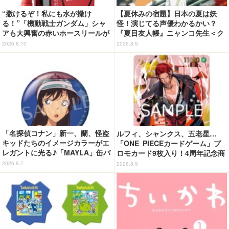
“撒けるぞ！私にも水が撒け
【夏休みの宿題】日本の夏は妖
る！”「機動戦士ガンダム」シャ
怪！演じてる声優わかるかい？
アも大興奮の赤いホースリールが
『夏目友人帳』ニャンコ先生＜ク
登場！ 機能性良し、デザイン良
イズ 第2回＞
2026.8.10
2026.8.9
しのアイテム
「名探偵コナン」新一、蘭、怪盗
ルフィ、シャンクス、五老星…
キッドたちのイメージカラーがエ
「ONE PIECEカードゲーム」プ
レガントに光る♪「MAYLA」缶バ
ロモカード9枚入り！4周年記念商
ッジの全種セットがお得に！【3
品が抽選販売【9月2日23時まで】
2026.8.7
2026.8.9
0％オフセール】