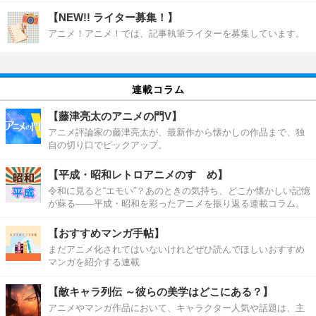
【NEW!! ライター募集！】
アニメ！アニメ！では、記事執筆ライターを募集しています。
連載コラム
【藤津亮太のアニメの門V】
アニメ評論家の藤津亮太が、最新作から懐かしの作品まで、独
自の切り口でピックアップ。
【平成・昭和レトロアニメのすゝめ】
令和に見ると“エモい”？あのときの気持ち、どこか懐かしい記憶
が蘇る――平成・昭和を彩ったアニメを振り返る連載コラム。
【おすすめマンガ手帖】
まだアニメ化されてはいないけれどぜひ読んでほしいおすすめ
マンガを紹介する連載
【敵キャラ列伝 ～彼らの美学はどこにある？】
アニメやマンガ作品において、キャラクター人気や話題は、主