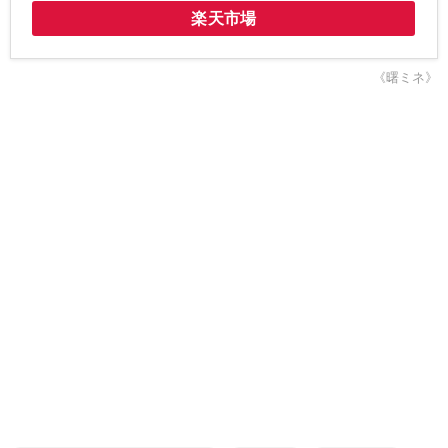
楽天市場
《曙ミネ》