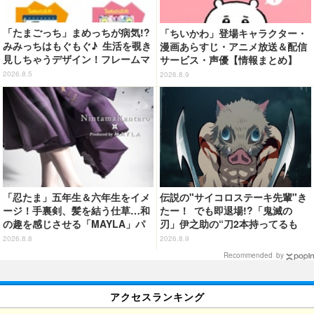
「たまごっち」まめっちが病気!?
「ちいかわ」登場キャラクター・
みみっちはもぐもぐ♪ 生活を覗き
漫画あらすじ・アニメ放送＆配信
見しちゃうデザイン！フレームマ
サービス・声優【情報まとめ】
グネット「ぴたっとフレーム」登
2026.8.5
2026.8.9
場☆
「忍たま」五年生＆六年生をイメ
伝説の"サイコロステーキ先輩"き
ージ！手裏剣、髪を結う仕草…和
たー！ でも即退場!?「鬼滅の
の趣を感じさせる「MAYLA」パ
刃」伊之助の“刀2本持ってるも
ンプス
ん！”に「かわいいな（笑）」
2026.8.8
2026.8.9
「誰よりも心が綺麗」…再放送第
Recommended by
十八話【ネタバレあり反応まと
め】
アクセスランキング