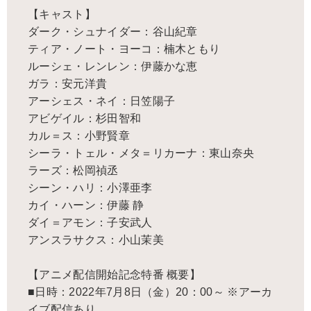
【キャスト】
ダーク・シュナイダー：谷山紀章
ティア・ノート・ヨーコ：楠木ともり
ルーシェ・レンレン：伊藤かな恵
ガラ：安元洋貴
アーシェス・ネイ：日笠陽子
アビゲイル：杉田智和
カル＝ス：小野賢章
シーラ・トェル・メタ＝リカーナ：東山奈央
ラーズ：松岡禎丞
シーン・ハリ：小澤亜李
カイ・ハーン：伊藤 静
ダイ＝アモン：子安武人
アンスラサクス：小山茉美
【アニメ配信開始記念特番 概要】
■日時：2022年7月8日（金）20：00～ ※アーカ
イブ配信あり