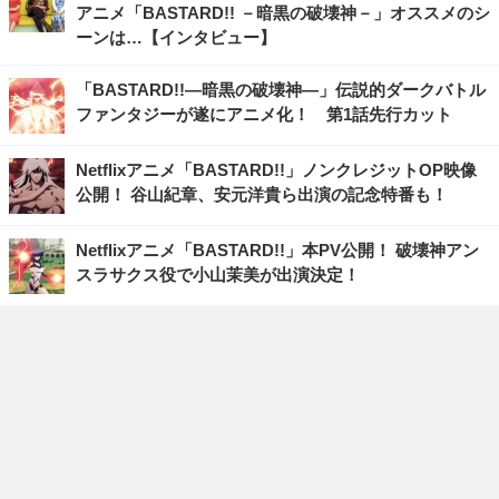
アニメ「BASTARD!! －暗黒の破壊神－」オススメのシ
ーンは…【インタビュー】
「BASTARD!!―暗黒の破壊神―」伝説的ダークバトル
ファンタジーが遂にアニメ化！ 第1話先行カット
Netflixアニメ「BASTARD!!」ノンクレジットOP映像
公開！ 谷山紀章、安元洋貴ら出演の記念特番も！
Netflixアニメ「BASTARD!!」本PV公開！ 破壊神アン
スラサクス役で小山茉美が出演決定！