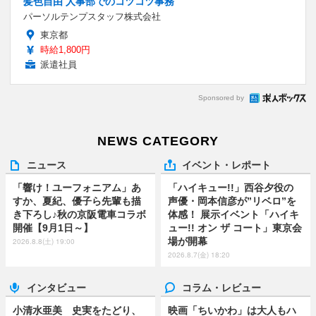
髪色自由 人事部でのコツコツ事務
パーソルテンプスタッフ株式会社
東京都
時給1,800円
派遣社員
Sponsored by
NEWS CATEGORY
ニュース
イベント・レポート
「響け！ユーフォニアム」あ
「ハイキュー!!」西谷夕役の
すか、夏紀、優子ら先輩も描
声優・岡本信彦が”リベロ”を
き下ろし♪秋の京阪電車コラボ
体感！ 展示イベント「ハイキ
開催【9月1日～】
ュー!! オン ザ コート」東京会
場が開幕
2026.8.8(土) 19:00
2026.8.7(金) 18:20
インタビュー
コラム・レビュー
小清水亜美 史実をたどり、
映画「ちいかわ」は大人もハ