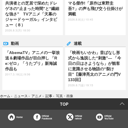
共演者との芝居で深めたドレ
マる傑作!「原作は東野圭
ゲネの“止まった時間”と“繊細
吾?」の声も飛び交う仕掛けが
な強さ” TVアニメ「天幕の
満載
ジャードゥーガル」インタビ
2026.8.8(土) 10:45
ュー（８）
2026.8.3(月) 18:00
動画
連載
「AbemaTV」アニメの一挙放
「映画ちいかわ」昔ばなし形
送＆劇場作品が目白押し 「R
式から逸脱した“刺激”― 「今
e:ゼロ」「うたプリ」新海誠
日の日はさようなら」が観客
作品も
に意識させる物語の“裂け
目”【藤津亮太のアニメの門V
2017.3.18(土) 9:06
133回】
2026.8.7(金) 19:15
ホーム
›
ニュース
›
アニメ
›
記事
›
写真・画像
TOP
Official
Official
Official
Home
Facebook
twitter
YouTube