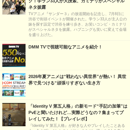
ク！学ラン33人が大捜索、カミナリがスペシャル
ネタ披露
TVアニメ『サンダー３』の放送開始を記念し、7月8日に
渋谷で街頭イベントが開催された。学ラン33人が主人公の
妹を探す設定で渋谷を練り歩き、お笑いコンビ・カミナリ
がスペシャルネタを披露。ハプニングも笑いに変えて会場
を盛り上げた。
DMM TVで視聴可能なアニメを紹介！
2026年夏アニメは“戦わない異世界”が熱い！ 異世
界で見つける“頑張りすぎない生き方
「Identity V 第五人格」の新モード“手記の加筆”は
PvEと聞いたけれど…実際どうなの？集まってプ
レイしてみた！【プレイレポ】
『Identity V 第五人格』が好きな人やプレイしたことある