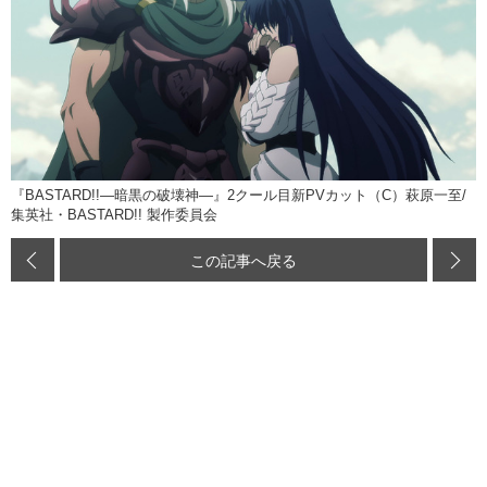
『BASTARD!!―暗黒の破壊神―』2クール目新PVカット（C）萩原一至/
集英社・BASTARD!! 製作委員会
この記事へ戻る