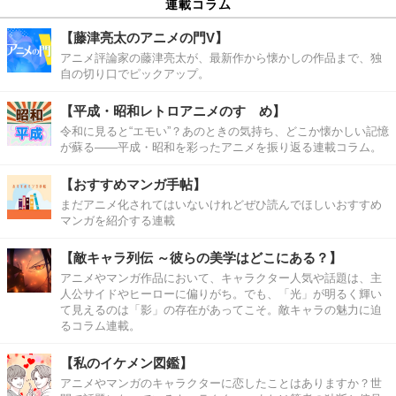
連載コラム
【藤津亮太のアニメの門V】
アニメ評論家の藤津亮太が、最新作から懐かしの作品まで、独
自の切り口でピックアップ。
【平成・昭和レトロアニメのすゝめ】
令和に見ると“エモい”？あのときの気持ち、どこか懐かしい記憶
が蘇る――平成・昭和を彩ったアニメを振り返る連載コラム。
【おすすめマンガ手帖】
まだアニメ化されてはいないけれどぜひ読んでほしいおすすめ
マンガを紹介する連載
【敵キャラ列伝 ～彼らの美学はどこにある？】
アニメやマンガ作品において、キャラクター人気や話題は、主
人公サイドやヒーローに偏りがち。でも、「光」が明るく輝い
て見えるのは「影」の存在があってこそ。敵キャラの魅力に迫
るコラム連載。
【私のイケメン図鑑】
アニメやマンガのキャラクターに恋したことはありますか？世