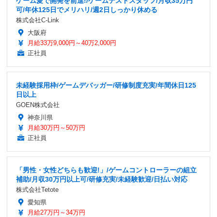
ゲーム愛で開発を前進!/ゲームテストスタッフ/月収35万円
可/年休125日でメリハリ/週2日しっかり休める
株式会社C-Link
大阪府
月給33万9,000円～40万2,000円
正社員
未経験採用枠/ゲームデバッガー/研修制度充実/年間休日125
日以上
GOEN株式会社
神奈川県
月給30万円～50万円
正社員
「男性・女性どちらも歓迎!」/ゲームコントローラーの組立
補助/月収30万円以上可/研修充実/未経験歓迎/日払い対応
株式会社Tetote
愛知県
月給27万円～34万円