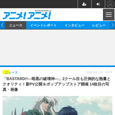
CL
ム
ニュース
イベントレポート
インタビュー
レビュー
ニュース
アニメ
映画/ドラマ
イベントレポート
マンガ
ノベル
アニメ
映画
インタビュー
音楽
声優
ライブ
舞台
スタッフ
声優
レビュー
2022.9.8（木） 20:00
ニュース
「BASTARD!!―暗黒の破壊神―」2クール目も圧倒的な熱量と
ゲーム
グッズ
海外イベント
ビジネス
俳優・タレント
アーティスト
アニメ
実写
動画
クオリティ！新PV公開＆ポップアップストア開催 14枚目の写
イベント
海外
真・画像
ビジネス
書評
イベント
アニメ
映画/ドラマ
連載・コラム
ゲーム
座談会
アニメ！アニメ！TV
ABEMA Cafe