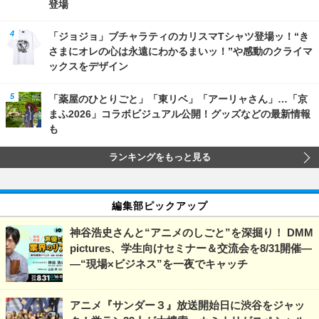
登場
「ジョジョ」ブチャラティのカリスマTシャツ登場ッ！“き
さまにオレの心は永遠にわかるまいッ！”や感動のクライマ
ックスをデザイン
「薬屋のひとりごと」「東リベ」「アーリャさん」…「京
まふ2026」コラボビジュアル公開！グッズなどの最新情報
も
ランキングをもっと見る
編集部ピックアップ
神谷浩史さんと“アニメのしごと”を深掘り！ DMM
pictures、学生向けセミナー＆交流会を8/31開催―
―“現場×ビジネス”を一夜でキャッチ
アニメ『サンダー３』放送開始日に渋谷をジャッ