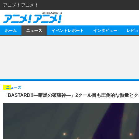
アニメ！アニメ！
ホーム
ニュース
イベントレポート
インタビュー
レビュ
ニュース
アニメ
イベントレポート
マンガ
アニメ
インタビュー
音楽
ライブ
スタッフ
レビュー
ニュース
「BASTARD!!―暗黒の破壊神―」2クール目も圧倒的な熱量と
ゲーム
海外イベント
俳優・タレント
アニメ
動画
イベント
ビジネス
書評
アニメ
連載・コラム
ゲーム
アニメ！アニメ！TV