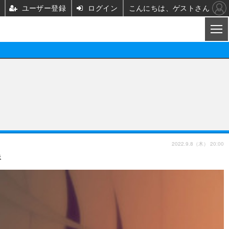
ユーザー登録
ログイン
こんにちは、ゲストさん
CL
映画/ドラマ
ノベル
映画
声優
舞台
声優
2022.9.8（木） 20:00
像
グッズ
ビジネス
アーティスト
実写
海外
イベント
映画/ドラマ
座談会
ABEMA Cafe