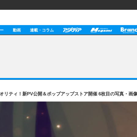
ー
動画
連載・コラム
クオリティ！新PV公開＆ポップアップストア開催 6枚目の写真・画