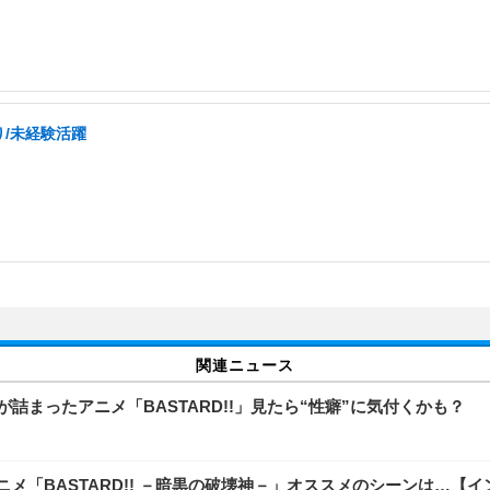
り/未経験活躍
関連ニュース
詰まったアニメ「BASTARD!!」見たら“性癖”に気付くかも？
「BASTARD!! －暗黒の破壊神－」オススメのシーンは…【イ