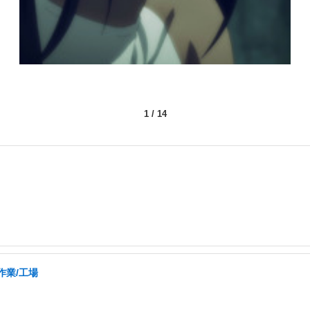
1
/
14
作業/工場