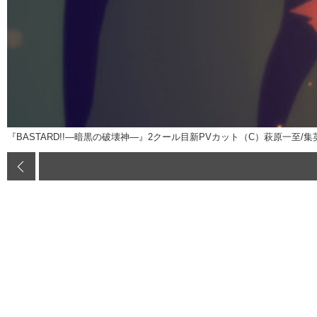
『BASTARD!!―暗黒の破壊神―』2クール目新PVカット（C）萩原一至/集英