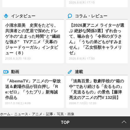
2026.8.6(木) 17:15
インタビュー
コラム・レビュー
小清水亜美 史実をたどり、
【2026夏アニメ ライターが選
共演者との芝居で深めたドレ
ぶ 絶妙な関係3選】ずれ合っ
ゲネの“止まった時間”と“繊細
て、噛み合う「令和のダラさ
な強さ” TVアニメ「天幕の
ん」「うちの弟どもがすみま
ジャードゥーガル」インタビ
せん」「乙女怪獣キャラメリ
ュー（８）
ゼ」
2026.8.3(月) 18:00
2026.8.6(木) 17:50
動画
連載
「AbemaTV」アニメの一挙放
「淡島百景」歌劇学校の“箱の
送＆劇場作品が目白押し 「R
中”であり続ける「去るもの」
e:ゼロ」「うたプリ」新海誠
「見送るもの」の景色【藤津
作品も
亮太のアニメの門V 132回】
2017.3.18(土) 9:06
2026.7.12(日) 12:20
ホーム
›
ニュース
›
アニメ
›
記事
›
写真・画像
TOP