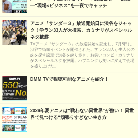
―“現場×ビジネス”を一夜でキャッチ
アニメ『サンダー３』放送開始日に渋谷をジャッ
ク！学ラン33人が大捜索、カミナリがスペシャル
ネタ披露
TVアニメ『サンダー３』の放送開始を記念し、7月8日に
渋谷で街頭イベントが開催された。学ラン33人が主人公の
妹を探す設定で渋谷を練り歩き、お笑いコンビ・カミナリ
がスペシャルネタを披露。ハプニングも笑いに変えて会場
を盛り上げた。
DMM TVで視聴可能なアニメを紹介！
2026年夏アニメは“戦わない異世界”が熱い！ 異世
界で見つける“頑張りすぎない生き方