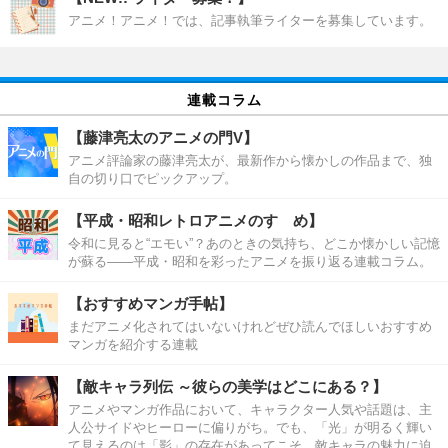
アニメ！アニメ！では、記事執筆ライターを募集しています。
連載コラム
【藤津亮太のアニメの門V】
アニメ評論家の藤津亮太が、最新作から懐かしの作品まで、独
自の切り口でピックアップ。
【平成・昭和レトロアニメのすゝめ】
令和に見ると“エモい”？あのときの気持ち、どこか懐かしい記憶
が蘇る――平成・昭和を彩ったアニメを振り返る連載コラム。
【おすすめマンガ手帖】
まだアニメ化されてはいないけれどぜひ読んでほしいおすすめ
マンガを紹介する連載
【敵キャラ列伝 ～彼らの美学はどこにある？】
アニメやマンガ作品において、キャラクター人気や話題は、主
人公サイドやヒーローに偏りがち。でも、「光」が明るく輝い
て見えるのは「影」の存在があってこそ。敵キャラの魅力に迫