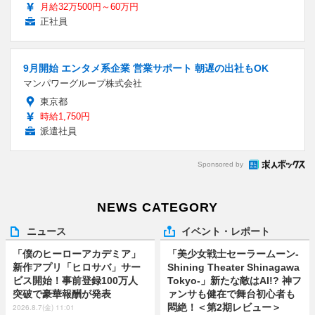
月給32万500円～60万円
正社員
9月開始 エンタメ系企業 営業サポート 朝遅の出社もOK
マンパワーグループ株式会社
東京都
時給1,750円
派遣社員
Sponsored by
NEWS CATEGORY
ニュース
イベント・レポート
「僕のヒーローアカデミア」
「美少女戦士セーラームーン-
新作アプリ「ヒロサバ」サー
Shining Theater Shinagawa
ビス開始！事前登録100万人
Tokyo-」新たな敵はAI!? 神フ
突破で豪華報酬が発表
ァンサも健在で舞台初心者も
悶絶！＜第2期レビュー＞
2026.8.7(金) 11:01