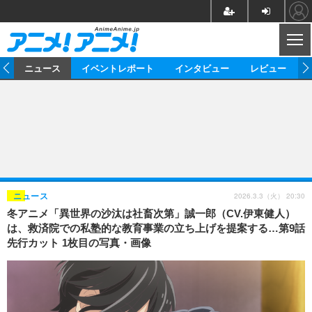
CL
ム
ニュース
イベントレポート
インタビュー
レビュー
ニュース
アニメ
映画/ドラマ
イベントレポート
マンガ
ノベル
アニメ
映画
インタビュー
音楽
声優
ライブ
舞台
スタッフ
声優
レビュー
2026.3.3（火） 20:30
ニュース
冬アニメ「異世界の沙汰は社畜次第」誠一郎（CV.伊東健人）
ゲーム
グッズ
海外イベント
ビジネス
俳優・タレント
アーティスト
アニメ
実写
動画
は、救済院での私塾的な教育事業の立ち上げを提案する…第9話
イベント
海外
先行カット 1枚目の写真・画像
ビジネス
書評
イベント
アニメ
映画/ドラマ
連載・コラム
ゲーム
座談会
アニメ！アニメ！TV
ABEMA Cafe