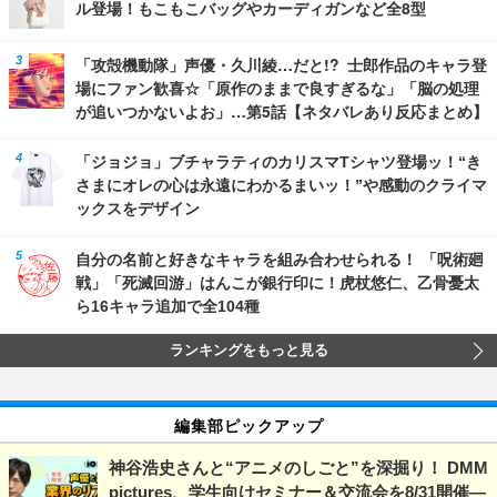
ル登場！もこもこバッグやカーディガンなど全8型
「攻殻機動隊」声優・久川綾…だと!? 士郎作品のキャラ登
場にファン歓喜☆「原作のままで良すぎるな」「脳の処理
が追いつかないよお」…第5話【ネタバレあり反応まとめ】
「ジョジョ」ブチャラティのカリスマTシャツ登場ッ！“き
さまにオレの心は永遠にわかるまいッ！”や感動のクライマ
ックスをデザイン
自分の名前と好きなキャラを組み合わせられる！ 「呪術廻
戦」「死滅回游」はんこが銀行印に！虎杖悠仁、乙骨憂太
ら16キャラ追加で全104種
ランキングをもっと見る
編集部ピックアップ
神谷浩史さんと“アニメのしごと”を深掘り！ DMM
pictures、学生向けセミナー＆交流会を8/31開催―