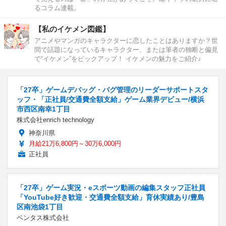
るコラム連載。
【私のイケメン図鑑】
アニメやマンガのキャラクターに恋したことはありますか？世
間で話題になっているキャラクター、または筆者の独断と偏見
で“イケメン”をピックアップ！ イケメンの魅力をご紹介♪
「27卒」ゲームデバッグ・バグ管理のリーダーサポートスタ
ッフ・「正社員/交通費全額支給」ゲーム業界デビュー/横浜
市西区南幸1丁目
株式会社enrich technology
神奈川県
月給21万6,800円～30万6,000円
正社員
「27卒」ゲーム実況・eスポーツ動画の編集スタッフ正社員
「YouTube好き歓迎・交通費全額支給」育休実績あり/豊島
区南池袋1丁目
ベンタス株式会社