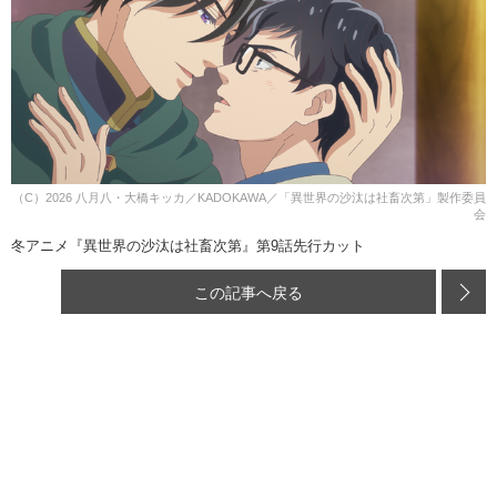
（C）2026 八月八・大橋キッカ／KADOKAWA／「異世界の沙汰は社畜次第」製作委員
会
冬アニメ『異世界の沙汰は社畜次第』第9話先行カット
この記事へ戻る