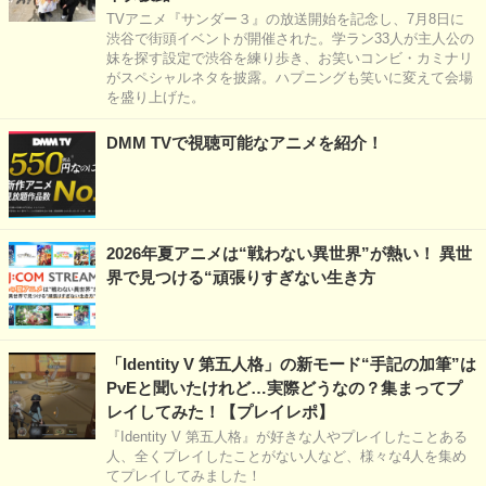
TVアニメ『サンダー３』の放送開始を記念し、7月8日に
渋谷で街頭イベントが開催された。学ラン33人が主人公の
妹を探す設定で渋谷を練り歩き、お笑いコンビ・カミナリ
がスペシャルネタを披露。ハプニングも笑いに変えて会場
を盛り上げた。
DMM TVで視聴可能なアニメを紹介！
2026年夏アニメは“戦わない異世界”が熱い！ 異世
界で見つける“頑張りすぎない生き方
「Identity V 第五人格」の新モード“手記の加筆”は
PvEと聞いたけれど…実際どうなの？集まってプ
レイしてみた！【プレイレポ】
『Identity V 第五人格』が好きな人やプレイしたことある
人、全くプレイしたことがない人など、様々な4人を集め
てプレイしてみました！