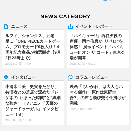
NEWS CATEGORY
ニュース
イベント・レポート
ルフィ、シャンクス、五老
「ハイキュー!!」西谷夕役の
星…「ONE PIECEカードゲー
声優・岡本信彦が”リベロ”を
ム」プロモカード9枚入り！4
体感！ 展示イベント「ハイキ
周年記念商品が抽選販売【9月
ュー!! オン ザ コート」東京会
2日23時まで】
場が開幕
2026.8.9(日) 11:00
2026.8.7(金) 18:20
インタビュー
コラム・レビュー
小清水亜美 史実をたどり、
映画「ちいかわ」は大人もハ
共演者との芝居で深めたドレ
マる傑作!「原作は東野圭
ゲネの“止まった時間”と“繊細
吾?」の声も飛び交う仕掛けが
な強さ” TVアニメ「天幕の
満載
ジャードゥーガル」インタビ
2026.8.8(土) 10:45
ュー（８）
2026.8.3(月) 18:00