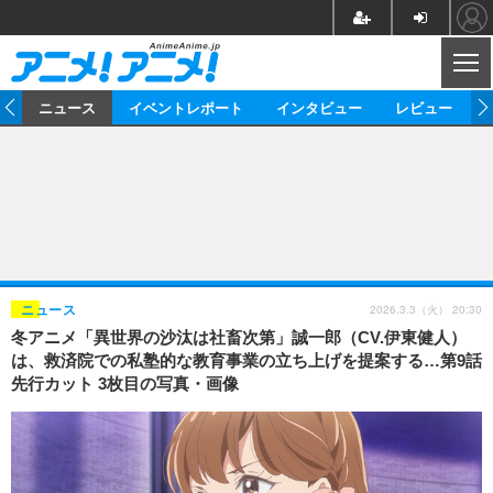
CL
ム
ニュース
イベントレポート
インタビュー
レビュー
ニュース
アニメ
映画/ドラマ
イベントレポート
マンガ
ノベル
アニメ
映画
インタビュー
音楽
声優
ライブ
舞台
スタッフ
声優
レビュー
2026.3.3（火） 20:30
ニュース
冬アニメ「異世界の沙汰は社畜次第」誠一郎（CV.伊東健人）
ゲーム
グッズ
海外イベント
ビジネス
俳優・タレント
アーティスト
アニメ
実写
動画
は、救済院での私塾的な教育事業の立ち上げを提案する…第9話
イベント
海外
先行カット 3枚目の写真・画像
ビジネス
書評
イベント
アニメ
映画/ドラマ
連載・コラム
ゲーム
座談会
アニメ！アニメ！TV
ABEMA Cafe