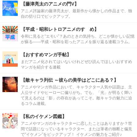
【藤津亮太のアニメの門V】
アニメ評論家の藤津亮太が、最新作から懐かしの作品まで、独
自の切り口でピックアップ。
【平成・昭和レトロアニメのすゝめ】
令和に見ると“エモい”？あのときの気持ち、どこか懐かしい記憶
が蘇る――平成・昭和を彩ったアニメを振り返る連載コラム。
【おすすめマンガ手帖】
まだアニメ化されてはいないけれどぜひ読んでほしいおすすめ
マンガを紹介する連載
【敵キャラ列伝 ～彼らの美学はどこにある？】
アニメやマンガ作品において、キャラクター人気や話題は、主
人公サイドやヒーローに偏りがち。でも、「光」が明るく輝い
て見えるのは「影」の存在があってこそ。敵キャラの魅力に迫
るコラム連載。
【私のイケメン図鑑】
アニメやマンガのキャラクターに恋したことはありますか？世
間で話題になっているキャラクター、または筆者の独断と偏見
で“イケメン”をピックアップ！ イケメンの魅力をご紹介♪