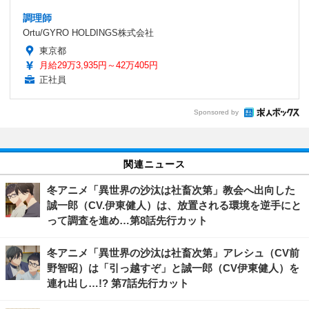
調理師
Ortu/GYRO HOLDINGS株式会社
東京都
月給29万3,935円～42万405円
正社員
Sponsored by
関連ニュース
冬アニメ「異世界の沙汰は社畜次第」教会へ出向した
誠一郎（CV.伊東健人）は、放置される環境を逆手にと
って調査を進め…第8話先行カット
冬アニメ「異世界の沙汰は社畜次第」アレシュ（CV前
野智昭）は「引っ越すぞ」と誠一郎（CV伊東健人）を
連れ出し…!? 第7話先行カット