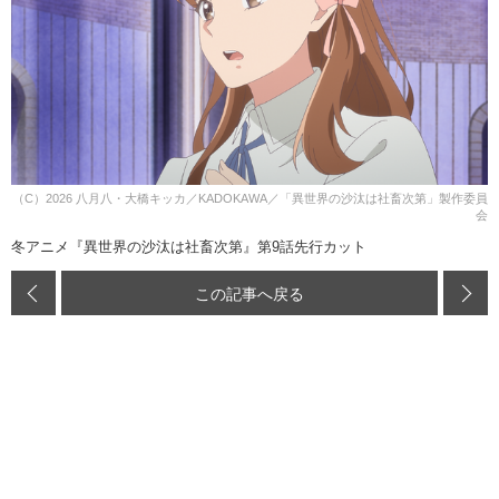
（C）2026 八月八・大橋キッカ／KADOKAWA／「異世界の沙汰は社畜次第」製作委員
会
冬アニメ『異世界の沙汰は社畜次第』第9話先行カット
この記事へ戻る