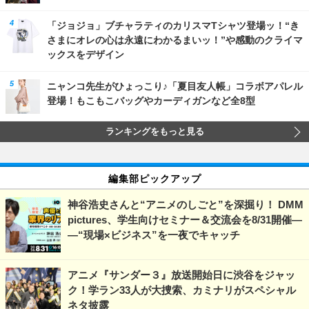
「ジョジョ」ブチャラティのカリスマTシャツ登場ッ！“き
さまにオレの心は永遠にわかるまいッ！”や感動のクライマ
ックスをデザイン
ニャンコ先生がひょっこり♪「夏目友人帳」コラボアパレル
登場！もこもこバッグやカーディガンなど全8型
ランキングをもっと見る
編集部ピックアップ
神谷浩史さんと“アニメのしごと”を深掘り！ DMM
pictures、学生向けセミナー＆交流会を8/31開催―
―“現場×ビジネス”を一夜でキャッチ
アニメ『サンダー３』放送開始日に渋谷をジャッ
ク！学ラン33人が大捜索、カミナリがスペシャル
ネタ披露