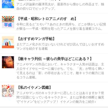
アニメ評論家の藤津亮太が、最新作から懐かしの作品まで、独
自の切り口でピックアップ。
【平成・昭和レトロアニメのすゝめ】
令和に見ると“エモい”？あのときの気持ち、どこか懐かしい記憶
が蘇る――平成・昭和を彩ったアニメを振り返る連載コラム。
【おすすめマンガ手帖】
まだアニメ化されてはいないけれどぜひ読んでほしいおすすめ
マンガを紹介する連載
【敵キャラ列伝 ～彼らの美学はどこにある？】
アニメやマンガ作品において、キャラクター人気や話題は、主
人公サイドやヒーローに偏りがち。でも、「光」が明るく輝い
て見えるのは「影」の存在があってこそ。敵キャラの魅力に迫
るコラム連載。
【私のイケメン図鑑】
アニメやマンガのキャラクターに恋したことはありますか？世
間で話題になっているキャラクター、または筆者の独断と偏見
で“イケメン”をピックアップ！ イケメンの魅力をご紹介♪