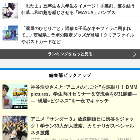
「忍たま」五年生＆六年生をイメージ！手裏剣、髪を結う
仕草…和の趣を感じさせる「MAYLA」パンプス
「薬屋のひとりごと」猫猫＆壬氏がネモフィラに囲まれ
て…♪ 茨城県コラボの限定グッズが登場！クリアファイル
やポストカードなど
ランキングをもっと見る
編集部ピックアップ
神谷浩史さんと“アニメのしごと”を深掘り！ DMM
pictures、学生向けセミナー＆交流会を8/31開催―
―“現場×ビジネス”を一夜でキャッチ
アニメ『サンダー３』放送開始日に渋谷をジャッ
ク！学ラン33人が大捜索、カミナリがスペシャル
ネタ披露
TVアニメ『サンダー３』の放送開始を記念し、7月8日に