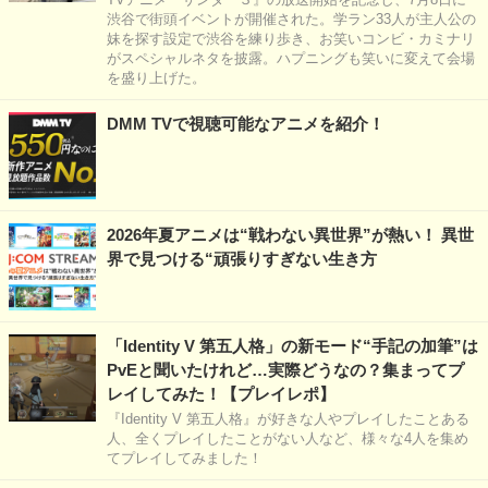
渋谷で街頭イベントが開催された。学ラン33人が主人公の
妹を探す設定で渋谷を練り歩き、お笑いコンビ・カミナリ
がスペシャルネタを披露。ハプニングも笑いに変えて会場
を盛り上げた。
DMM TVで視聴可能なアニメを紹介！
2026年夏アニメは“戦わない異世界”が熱い！ 異世
界で見つける“頑張りすぎない生き方
「Identity V 第五人格」の新モード“手記の加筆”は
PvEと聞いたけれど…実際どうなの？集まってプ
レイしてみた！【プレイレポ】
『Identity V 第五人格』が好きな人やプレイしたことある
人、全くプレイしたことがない人など、様々な4人を集め
てプレイしてみました！