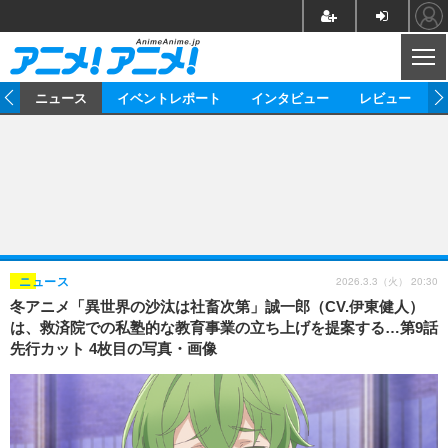
CL
ム
ニュース
イベントレポート
インタビュー
レビュー
ニュース
アニメ
映画/ドラマ
イベントレポート
マンガ
ノベル
アニメ
映画
インタビュー
音楽
声優
ライブ
舞台
スタッフ
声優
レビュー
2026.3.3（火） 20:30
ニュース
冬アニメ「異世界の沙汰は社畜次第」誠一郎（CV.伊東健人）
ゲーム
グッズ
海外イベント
ビジネス
俳優・タレント
アーティスト
アニメ
実写
動画
は、救済院での私塾的な教育事業の立ち上げを提案する…第9話
イベント
海外
先行カット 4枚目の写真・画像
ビジネス
書評
イベント
アニメ
映画/ドラマ
連載・コラム
ゲーム
座談会
アニメ！アニメ！TV
ABEMA Cafe