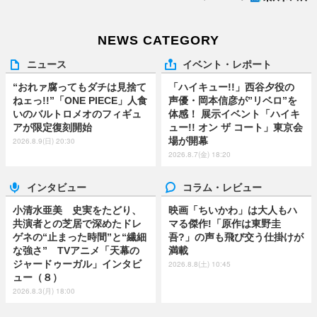
NEWS CATEGORY
ニュース
イベント・レポート
“おれァ腐ってもダチは見捨て
「ハイキュー!!」西谷夕役の
ねェっ!!”「ONE PIECE」人食
声優・岡本信彦が”リベロ”を
いのバルトロメオのフィギュ
体感！ 展示イベント「ハイキ
アが限定復刻開始
ュー!! オン ザ コート」東京会
場が開幕
2026.8.9(日) 20:30
2026.8.7(金) 18:20
インタビュー
コラム・レビュー
小清水亜美 史実をたどり、
映画「ちいかわ」は大人もハ
共演者との芝居で深めたドレ
マる傑作!「原作は東野圭
ゲネの“止まった時間”と“繊細
吾?」の声も飛び交う仕掛けが
な強さ” TVアニメ「天幕の
満載
ジャードゥーガル」インタビ
2026.8.8(土) 10:45
ュー（８）
2026.8.3(月) 18:00