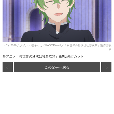
（C）2026 八月八・大橋キッカ／KADOKAWA／「異世界の沙汰は社畜次第」製作委員
会
冬アニメ『異世界の沙汰は社畜次第』第9話先行カット
この記事へ戻る