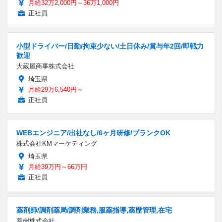
月給32万2,000円～36万1,000円
正社員
小型ドライバー/日勤/拘束少ない/土日休み/賞与年2回/即戦力
歓迎
大蔵屋商事株式会社
埼玉県
月給29万6,540円～
正社員
WEBエンジニア/出社なし/6ヶ月研修/ブランクOK
株式会社KMマーケティング
埼玉県
月給39万円～66万円
正社員
薬剤師/調剤薬局/調剤業務,服薬指導,薬歴管理,在宅
薬樹株式会社