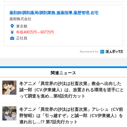
薬剤師/調剤薬局/調剤業務,服薬指導,薬歴管理,在宅
薬樹株式会社
東京都
年収400万円～607万円
正社員
Sponsored by
関連ニュース
冬アニメ「異世界の沙汰は社畜次第」教会へ出向した
誠一郎（CV.伊東健人）は、放置される環境を逆手にと
って調査を進め…第8話先行カット
冬アニメ「異世界の沙汰は社畜次第」アレシュ（CV前
野智昭）は「引っ越すぞ」と誠一郎（CV伊東健人）を
連れ出し…!? 第7話先行カット