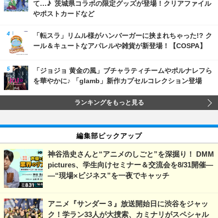
て…♪ 茨城県コラボの限定グッズが登場！クリアファイル
やポストカードなど
「転スラ」リムル様がハンバーガーに挟まれちゃった!? ク
ール＆キュートなアパレルや雑貨が新登場！【COSPA】
「ジョジョ 黄金の風」ブチャラティチームやポルナレフら
を華やかに♪ 「glamb」新作カプセルコレクション登場
ランキングをもっと見る
編集部ピックアップ
神谷浩史さんと“アニメのしごと”を深掘り！ DMM
pictures、学生向けセミナー＆交流会を8/31開催―
―“現場×ビジネス”を一夜でキャッチ
アニメ『サンダー３』放送開始日に渋谷をジャッ
ク！学ラン33人が大捜索、カミナリがスペシャル