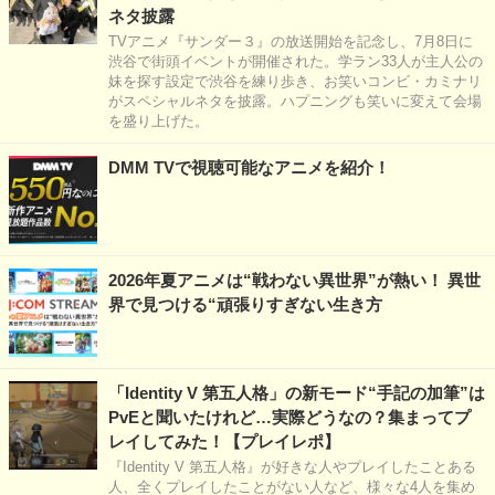
ネタ披露
TVアニメ『サンダー３』の放送開始を記念し、7月8日に
渋谷で街頭イベントが開催された。学ラン33人が主人公の
妹を探す設定で渋谷を練り歩き、お笑いコンビ・カミナリ
がスペシャルネタを披露。ハプニングも笑いに変えて会場
を盛り上げた。
DMM TVで視聴可能なアニメを紹介！
2026年夏アニメは“戦わない異世界”が熱い！ 異世
界で見つける“頑張りすぎない生き方
「Identity V 第五人格」の新モード“手記の加筆”は
PvEと聞いたけれど…実際どうなの？集まってプ
レイしてみた！【プレイレポ】
『Identity V 第五人格』が好きな人やプレイしたことある
人、全くプレイしたことがない人など、様々な4人を集め