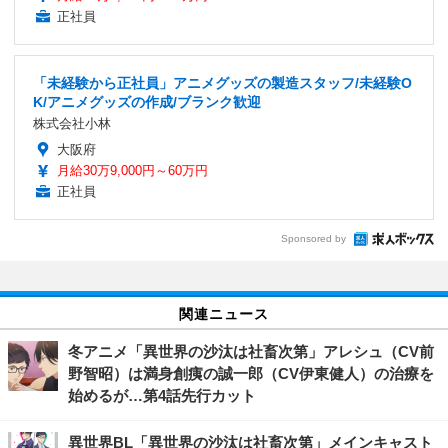
正社員
「未経験から正社員」アニメグッズの製造スタッフ/未経験O
K/アニメグッズの作成/ブランク歓迎
株式会社小林
大阪府
月給30万9,000円～60万円
正社員
Sponsored by
関連ニュース
冬アニメ「異世界の沙汰は社畜次第」アレシュ（CV前
野智昭）は満身創痍の誠一郎（CV伊東健人）の治療を
始めるが…第4話先行カット
異世界BL「異世界の沙汰は社畜次第」メインキャスト