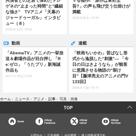
共演者との芝居で深めたドレ
マる傑作!「原作は東野圭
ゲネの“止まった時間”と“繊細
吾?」の声も飛び交う仕掛けが
な強さ” TVアニメ「天幕の
満載
ジャードゥーガル」インタビ
2026.8.8(土) 10:45
ュー（８）
2026.8.3(月) 18:00
動画
連載
「AbemaTV」アニメの一挙放
「映画ちいかわ」昔ばなし形
送＆劇場作品が目白押し 「R
式から逸脱した“刺激”― 「今
e:ゼロ」「うたプリ」新海誠
日の日はさようなら」が観客
作品も
に意識させる物語の“裂け
目”【藤津亮太のアニメの門V
2017.3.18(土) 9:06
133回】
2026.8.7(金) 19:15
ホーム
›
ニュース
›
アニメ
›
記事
›
写真・画像
TOP
Official
Official
Official
Home
Facebook
twitter
YouTube
お問合せ
広告掲載
会社概要
個人情報保護方針