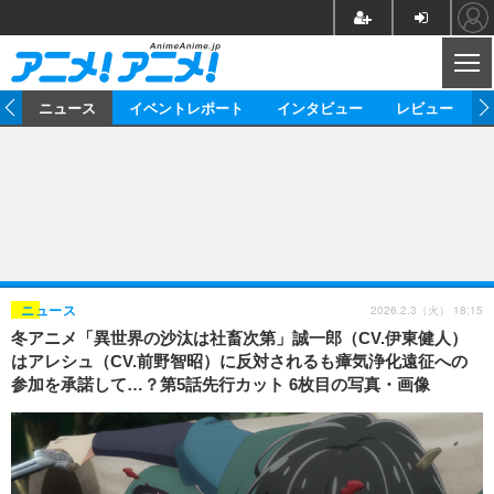
CL
ム
ニュース
イベントレポート
インタビュー
レビュー
ニュース
アニメ
映画/ドラマ
イベントレポート
マンガ
ノベル
アニメ
映画
インタビュー
音楽
声優
ライブ
舞台
スタッフ
声優
レビュー
2026.2.3（火） 18:15
ニュース
冬アニメ「異世界の沙汰は社畜次第」誠一郎（CV.伊東健人）
ゲーム
グッズ
海外イベント
ビジネス
俳優・タレント
アーティスト
アニメ
実写
動画
はアレシュ（CV.前野智昭）に反対されるも瘴気浄化遠征への
イベント
海外
参加を承諾して…？第5話先行カット 6枚目の写真・画像
ビジネス
書評
イベント
アニメ
映画/ドラマ
連載・コラム
ゲーム
座談会
アニメ！アニメ！TV
ABEMA Cafe