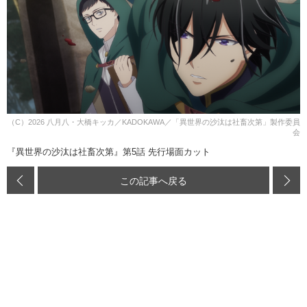
（C）2026 八月八・大橋キッカ／KADOKAWA／「異世界の沙汰は社畜次第」製作委員
会
『異世界の沙汰は社畜次第』第5話 先行場面カット
この記事へ戻る