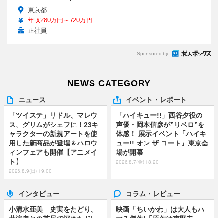
東京都
年収280万円～720万円
正社員
Sponsored by
NEWS CATEGORY
ニュース
イベント・レポート
「ツイステ」リドル、マレウ
「ハイキュー!!」西谷夕役の
ス、グリムがシェフに！23キ
声優・岡本信彦が”リベロ”を
ャラクターの新規アートを使
体感！ 展示イベント「ハイキ
用した新商品が登場＆ハロウ
ュー!! オン ザ コート」東京会
ィンフェアも開催【アニメイ
場が開幕
ト】
2026.8.7(金) 18:20
2026.8.9(日) 19:00
インタビュー
コラム・レビュー
小清水亜美 史実をたどり、
映画「ちいかわ」は大人もハ