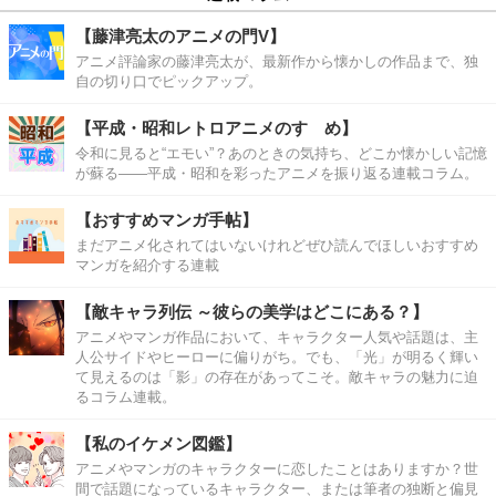
【藤津亮太のアニメの門V】
アニメ評論家の藤津亮太が、最新作から懐かしの作品まで、独
自の切り口でピックアップ。
【平成・昭和レトロアニメのすゝめ】
令和に見ると“エモい”？あのときの気持ち、どこか懐かしい記憶
が蘇る――平成・昭和を彩ったアニメを振り返る連載コラム。
【おすすめマンガ手帖】
まだアニメ化されてはいないけれどぜひ読んでほしいおすすめ
マンガを紹介する連載
【敵キャラ列伝 ～彼らの美学はどこにある？】
アニメやマンガ作品において、キャラクター人気や話題は、主
人公サイドやヒーローに偏りがち。でも、「光」が明るく輝い
て見えるのは「影」の存在があってこそ。敵キャラの魅力に迫
るコラム連載。
【私のイケメン図鑑】
アニメやマンガのキャラクターに恋したことはありますか？世
間で話題になっているキャラクター、または筆者の独断と偏見