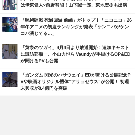
は伊東健人×前野智昭！山下誠一郎、東地宏樹も出演
「呪術廻戦 死滅回游 前編」がトップ！「ニコニコ」26
年冬アニメの初速ランキングが発表「ケンコバがケン
コバ演じてる…」
「黄泉のツガイ」4月4日より放送開始！追加キャスト
に諏訪部順一、小山力也ら Vaundyが手掛けるOP&ED
が聞けるPVも公開
「ガンダム 閃光のハサウェイ」EDが聞ける公開記念P
Vや映画オリジナル機体“アリュゼウス”が公開！ 初週
末興収が8.4億円を突破