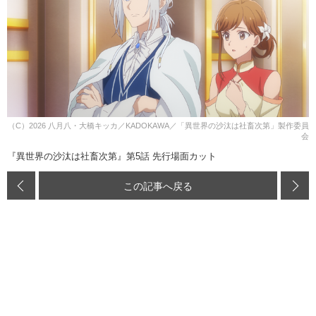
（C）2026 八月八・大橋キッカ／KADOKAWA／「異世界の沙汰は社畜次第」製作委員
会
『異世界の沙汰は社畜次第』第5話 先行場面カット
この記事へ戻る