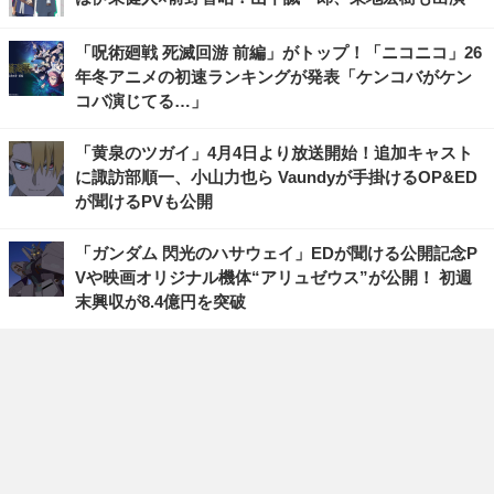
「呪術廻戦 死滅回游 前編」がトップ！「ニコニコ」26
年冬アニメの初速ランキングが発表「ケンコバがケン
コバ演じてる…」
「黄泉のツガイ」4月4日より放送開始！追加キャスト
に諏訪部順一、小山力也ら Vaundyが手掛けるOP&ED
が聞けるPVも公開
「ガンダム 閃光のハサウェイ」EDが聞ける公開記念P
Vや映画オリジナル機体“アリュゼウス”が公開！ 初週
末興収が8.4億円を突破