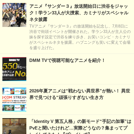
アニメ『サンダー３』放送開始日に渋谷をジャッ
ク！学ラン33人が大捜索、カミナリがスペシャル
ネタ披露
TVアニメ『サンダー３』の放送開始を記念し、7月8日に
渋谷で街頭イベントが開催された。学ラン33人が主人公の
妹を探す設定で渋谷を練り歩き、お笑いコンビ・カミナリ
がスペシャルネタを披露。ハプニングも笑いに変えて会場
を盛り上げた。
DMM TVで視聴可能なアニメを紹介！
2026年夏アニメは“戦わない異世界”が熱い！ 異世
界で見つける“頑張りすぎない生き方
「Identity V 第五人格」の新モード“手記の加筆”は
PvEと聞いたけれど…実際どうなの？集まってプ