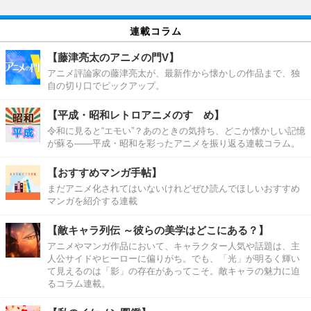
連載コラム
【藤津亮太のアニメの門V】
アニメ評論家の藤津亮太が、最新作から懐かしの作品まで、独
自の切り口でピックアップ。
【平成・昭和レトロアニメのすゝめ】
令和に見ると“エモい”？あのときの気持ち、どこか懐かしい記憶
が蘇る――平成・昭和を彩ったアニメを振り返る連載コラム。
【おすすめマンガ手帖】
まだアニメ化されてはいないけれどぜひ読んでほしいおすすめ
マンガを紹介する連載
【敵キャラ列伝 ～彼らの美学はどこにある？】
アニメやマンガ作品において、キャラクター人気や話題は、主
人公サイドやヒーローに偏りがち。でも、「光」が明るく輝い
て見えるのは「影」の存在があってこそ。敵キャラの魅力に迫
るコラム連載。