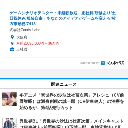
ゲームシナリオテスター・未経験歓迎「正社員/研修あり/土
日祝休み/服装自由」あなたのアイデアがゲームを変える/枚
方市勤務/7413
式会社Candy Labo
大阪府
月給28万5,000円～36万円
正社員
Sponsored by
関連ニュース
冬アニメ「異世界の沙汰は社畜次第」アレシュ（CV前
野智昭）は満身創痍の誠一郎（CV伊東健人）の治療を
始めるが…第4話先行カット
異世界BL「異世界の沙汰は社畜次第」メインキャスト
は伊東健人×前野智昭！山下誠一郎、東地宏樹も出演