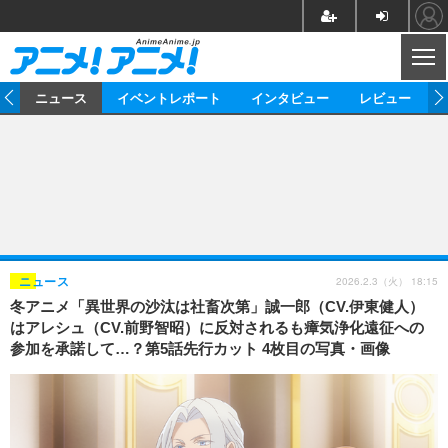
CL
ム
ニュース
イベントレポート
インタビュー
レビュー
ニュース
アニメ
映画/ドラマ
イベントレポート
マンガ
ノベル
アニメ
映画
インタビュー
音楽
声優
ライブ
舞台
スタッフ
声優
レビュー
2026.2.3（火） 18:15
ニュース
冬アニメ「異世界の沙汰は社畜次第」誠一郎（CV.伊東健人）
ゲーム
グッズ
海外イベント
ビジネス
俳優・タレント
アーティスト
アニメ
実写
動画
はアレシュ（CV.前野智昭）に反対されるも瘴気浄化遠征への
イベント
海外
参加を承諾して…？第5話先行カット 4枚目の写真・画像
ビジネス
書評
イベント
アニメ
映画/ドラマ
連載・コラム
ゲーム
座談会
アニメ！アニメ！TV
ABEMA Cafe