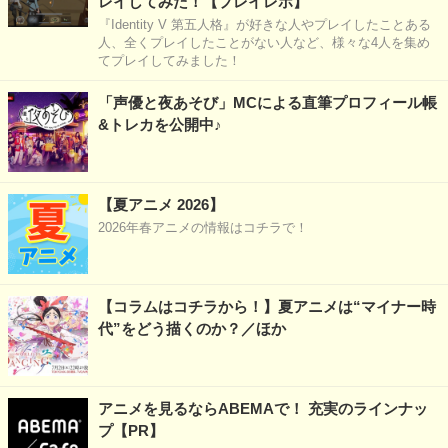
レイしてみた！【プレイレポ】
『Identity V 第五人格』が好きな人やプレイしたことある
人、全くプレイしたことがない人など、様々な4人を集め
てプレイしてみました！
「声優と夜あそび」MCによる直筆プロフィール帳
&トレカを公開中♪
【夏アニメ 2026】
2026年春アニメの情報はコチラで！
【コラムはコチラから！】夏アニメは“マイナー時
代”をどう描くのか？／ほか
アニメを見るならABEMAで！ 充実のラインナッ
プ【PR】