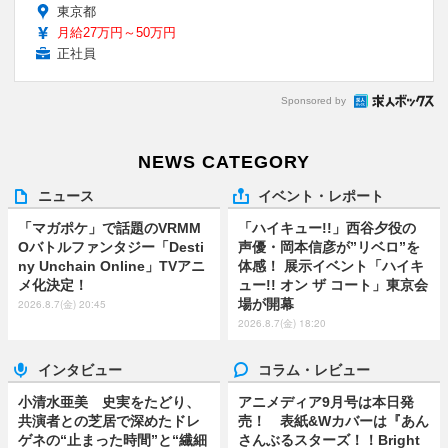
東京都
月給27万円～50万円
正社員
Sponsored by
NEWS CATEGORY
ニュース
イベント・レポート
「マガポケ」で話題のVRMM
「ハイキュー!!」西谷夕役の
Oバトルファンタジー「Desti
声優・岡本信彦が”リベロ”を
ny Unchain Online」TVアニ
体感！ 展示イベント「ハイキ
メ化決定！
ュー!! オン ザ コート」東京会
場が開幕
2026.8.7(金) 20:45
2026.8.7(金) 18:20
インタビュー
コラム・レビュー
小清水亜美 史実をたどり、
アニメディア9月号は本日発
共演者との芝居で深めたドレ
売！ 表紙&Wカバーは『あん
ゲネの“止まった時間”と“繊細
さんぶるスターズ！！Bright