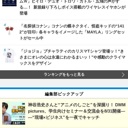
ムＷ」ヒイロ・デュオ・トロワ・カトル・五飛の声がす
る…！ 新規録り下ろしボイス搭載のワイヤレスイヤホンが
登場
「名探偵コナン」コナンの蝶ネクタイ、怪盗キッドの“141
2”が目印♪ 各キャラをイメージした「MAYLA」リングセッ
トがセール中
「ジョジョ」ブチャラティのカリスマTシャツ登場ッ！“き
さまにオレの心は永遠にわかるまいッ！”や感動のクライマ
ックスをデザイン
ランキングをもっと見る
編集部ピックアップ
神谷浩史さんと“アニメのしごと”を深掘り！ DMM
pictures、学生向けセミナー＆交流会を8/31開催―
―“現場×ビジネス”を一夜でキャッチ