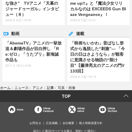
な強さ” TVアニメ「天幕の
me up!!』と『魔法少女リリ
ジャードゥーガル」インタビ
カルなのは EXCEEDS Gun Bl
ュー（８）
aze Vengeance』！
2026.8.3(月) 18:00
2026.8.7(金) 15:01
動画
連載
「AbemaTV」アニメの一挙放
「映画ちいかわ」昔ばなし形
送＆劇場作品が目白押し 「R
式から逸脱した“刺激”― 「今
e:ゼロ」「うたプリ」新海誠
日の日はさようなら」が観客
作品も
に意識させる物語の“裂け
目”【藤津亮太のアニメの門V
2017.3.18(土) 9:06
133回】
2026.8.7(金) 19:15
ホーム
›
ニュース
›
アニメ
›
記事
›
写真・画像
TOP
Official
Official
Official
Home
Facebook
twitter
YouTube
お問合せ
広告掲載
会社概要
個人情報保護方針
紹介した商品/サービスを購入、契約した場合に、