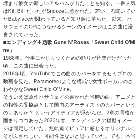
埋まり彼女の新しいアルバムが出たことを知る。一番人気
はKill Bill だったがSnoozeに惹かれた。若いころ聞いてい
たBabyfaceが関わっていると知り腑に落ちた。以来、ハ
サウェイのOPにつながるシーンのイメージはこの曲に浸
食されていった。
■エンディング主題歌 Guns N’Roses「Sweet Child O’Mi
ne」
1988年。仕事にかじりつくための頼りが音楽だけだった
頃、この曲に出会った。
2018年頃、YouTubeでこの曲のカバーをするセミプロの
動画を見た。Paramoreのような構成で女性ボーカルのさ
わやかなSweet Child O’Mine。
そういえば原作ハサウェイの書かれた当時の曲。アニメと
の相性の妥協点として国内のアーティストのカバーという
のもありか？ というアイディアが浮かんだ。2章の骨格が
固まりつつあった2023年春、エンディングの模擬イメー
ジは固定していた。無軌道でピュアに感じるオリジナルこ
そがふさわしい。可能性はないと思っていた。でも、本当