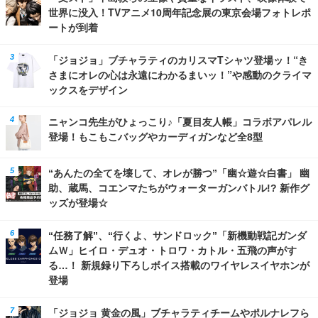
世界に没入！TVアニメ10周年記念展の東京会場フォトレポ
ートが到着
「ジョジョ」ブチャラティのカリスマTシャツ登場ッ！“き
さまにオレの心は永遠にわかるまいッ！”や感動のクライマ
ックスをデザイン
ニャンコ先生がひょっこり♪「夏目友人帳」コラボアパレル
登場！もこもこバッグやカーディガンなど全8型
“あんたの全てを壊して、オレが勝つ”「幽☆遊☆白書」 幽
助、蔵馬、コエンマたちがウォーターガンバトル!? 新作グ
ッズが登場☆
“任務了解”、“行くよ、サンドロック”「新機動戦記ガンダ
ムＷ」ヒイロ・デュオ・トロワ・カトル・五飛の声がす
る…！ 新規録り下ろしボイス搭載のワイヤレスイヤホンが
登場
「ジョジョ 黄金の風」ブチャラティチームやポルナレフら