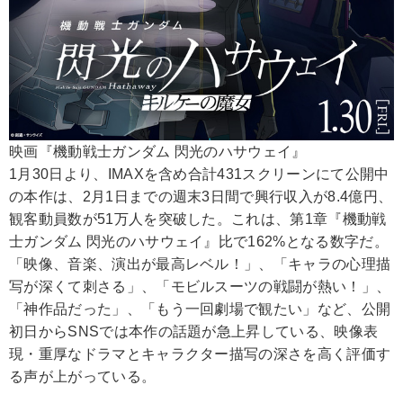
映画『機動戦士ガンダム 閃光のハサウェイ』
1月30日より、IMAXを含め合計431スクリーンにて公開中
の本作は、2月1日までの週末3日間で興行収入が8.4億円、
観客動員数が51万人を突破した。これは、第1章『機動戦
士ガンダム 閃光のハサウェイ』比で162%となる数字だ。
「映像、音楽、演出が最高レベル！」、「キャラの心理描
写が深くて刺さる」、「モビルスーツの戦闘が熱い！」、
「神作品だった」、「もう一回劇場で観たい」など、公開
初日からSNSでは本作の話題が急上昇している、映像表
現・重厚なドラマとキャラクター描写の深さを高く評価す
る声が上がっている。