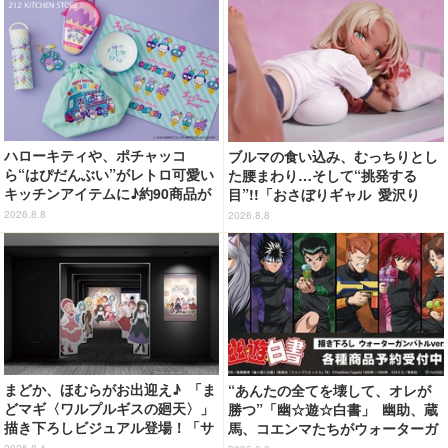
ハローキティや、ポチャッコ
ブルマの食い込み、むっちりとし
ら“はぴだんぶい”がレトロ可愛い
た腰まわり…そして“挑発する
キッチンアイテムに♪約90商品が
目”!!「おさぼりギャル 愛沢り
登場【212 KITCHEN STORE】
さ」フィギュアで新登場
2026.8.8
2026.8.8
まどか、ほむらがお出迎え♪ 「ま
“あんたの全てを壊して、オレが
どマギ〈ワルプルギスの廻天〉」
勝つ”「幽☆遊☆白書」 幽助、蔵
描き下ろしビジュアル登場！「サ
馬、コエンマたちがウォーターガ
ンシャインシティプリンスホテ
ンバトル!? 新作グッズが登場☆