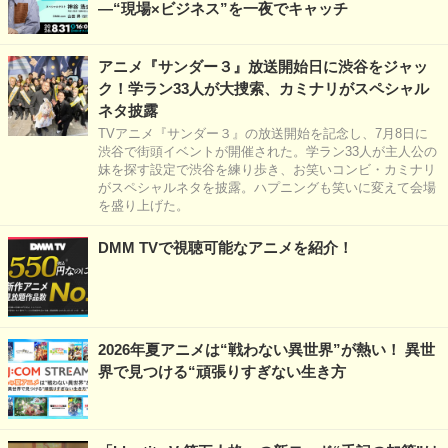
―“現場×ビジネス”を一夜でキャッチ
アニメ『サンダー３』放送開始日に渋谷をジャッ
ク！学ラン33人が大捜索、カミナリがスペシャル
ネタ披露
TVアニメ『サンダー３』の放送開始を記念し、7月8日に
渋谷で街頭イベントが開催された。学ラン33人が主人公の
妹を探す設定で渋谷を練り歩き、お笑いコンビ・カミナリ
がスペシャルネタを披露。ハプニングも笑いに変えて会場
を盛り上げた。
DMM TVで視聴可能なアニメを紹介！
2026年夏アニメは“戦わない異世界”が熱い！ 異世
界で見つける“頑張りすぎない生き方