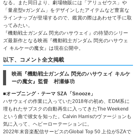
なる。また同日より、劇場物販には「アリュゼウス」や
「量産型νガンダム」をデザインしたアイテムなど豊富な
ラインナップが登場するので、鑑賞の際はあわせて手に取
ってみたい。
『機動戦士ガンダム 閃光のハサウェイ』の待望のシリー
ズ最新作となる映画『機動戦士ガンダム 閃光のハサウェ
イ キルケーの魔女』は現在公開中。
以下、コメント全文掲載
映画『機動戦士ガンダム 閃光のハサウェイ キルケ
ーの魔女』監督 村瀬修功
■オープニング・テーマ SZA「Snooze」
ハサウェイの作業に入っていた2018年の初め、EDM系に
埋もれたサブスクの自動再生に入ってきたThe Weekend
という曲で彼女を知った。Calvin Harrisのヴァージョンも
気に入って、ヘビーローテーションに。
2022年末音楽配信サービスのGlobal Top 50 上位がSZAで