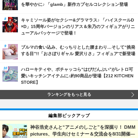
を華やかに♪ 「glamb」新作カプセルコレクション登場
キャミソール姿がセクシー&グラマラス♪ 「ハイスクールD
×D」15周年バージョンのリアス＆朱乃のフィギュアがリニ
ューアルパッケージで登場！
ブルマの食い込み、むっちりとした腰まわり…そして“挑発
する目”!!「おさぼりギャル 愛沢りさ」フィギュアで新登場
ハローキティや、ポチャッコら“はぴだんぶい”がレトロ可
愛いキッチンアイテムに♪約90商品が登場【212 KITCHEN
STORE】
ランキングをもっと見る
編集部ピックアップ
神谷浩史さんと“アニメのしごと”を深掘り！ DMM
pictures、学生向けセミナー＆交流会を8/31開催―