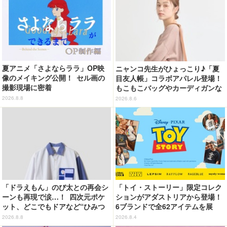
夏アニメ「さよならララ」OP映
ニャンコ先生がひょっこり♪「夏
像のメイキング公開！ セル画の
目友人帳」コラボアパレル登場！
撮影現場に密着
もこもこバッグやカーディガンな
ど全8型
2026.8.8
2026.8.6
「ドラえもん」のび太との再会シ
「トイ・ストーリー」限定コレク
ーンも再現で涙…！ 四次元ポケ
ションがアダストリアから登場！
ット、どこでもドアなど“ひみつ
6ブランドで全62アイテムを展
道具”も登場 「グラニフ」コラボ
開 店舗で購入するとオリジナル
2026.8.8
2026.8.4
全20アイテム
マグネットをプレゼント☆