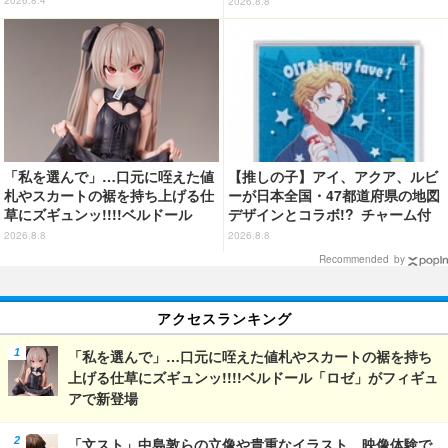
2026.8.4
2026.8.8
ル」コラボ開催
「私を選んで」…口元に咥えた値
【推しの子】アイ、アクア、ルビ
札やスカートの裾を持ち上げる仕
ーが日本全国・47都道府県の地図
草にズギュンッ!!!!ベルドール
デザインとコラボ!? チャーム付
「ロゼ」がフィギュアで新登場
ピンバッジに♪
2026.8.8
2026.8.8
Recommended by
アクセスランキング
「私を選んで」…口元に咥えた値札やスカートの裾を持ち
上げる仕草にズギュンッ!!!!ベルドール「ロゼ」がフィギュ
アで新登場
「文スト」中島敦らの立像や貴重なイラスト、映像体験で