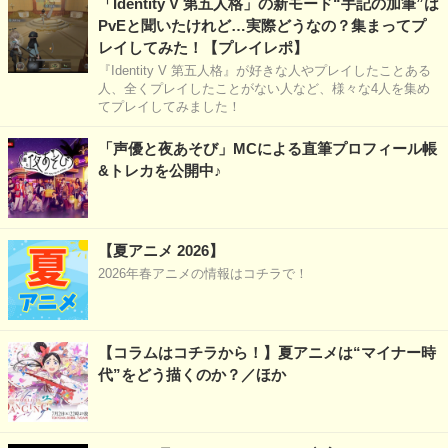
「Identity V 第五人格」の新モード“手記の加筆”は
PvEと聞いたけれど…実際どうなの？集まってプ
レイしてみた！【プレイレポ】
『Identity V 第五人格』が好きな人やプレイしたことある
人、全くプレイしたことがない人など、様々な4人を集め
てプレイしてみました！
「声優と夜あそび」MCによる直筆プロフィール帳
&トレカを公開中♪
【夏アニメ 2026】
2026年春アニメの情報はコチラで！
【コラムはコチラから！】夏アニメは“マイナー時
代”をどう描くのか？／ほか