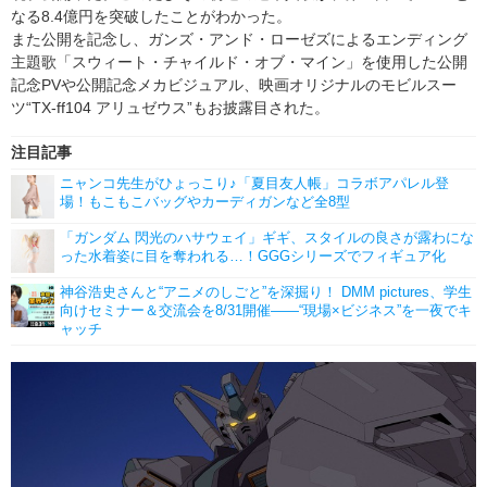
なる8.4億円を突破したことがわかった。
また公開を記念し、ガンズ・アンド・ローゼズによるエンディング
主題歌「スウィート・チャイルド・オブ・マイン」を使用した公開
記念PVや公開記念メカビジュアル、映画オリジナルのモビルスー
ツ“TX-ff104 アリュゼウス”もお披露目された。
注目記事
ニャンコ先生がひょっこり♪「夏目友人帳」コラボアパレル登
場！もこもこバッグやカーディガンなど全8型
「ガンダム 閃光のハサウェイ」ギギ、スタイルの良さが露わにな
った水着姿に目を奪われる…！GGGシリーズでフィギュア化
神谷浩史さんと“アニメのしごと”を深掘り！ DMM pictures、学生
向けセミナー＆交流会を8/31開催――“現場×ビジネス”を一夜でキ
ャッチ