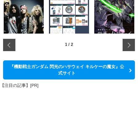
‹
1
/
2
『機動戦士ガンダム 閃光のハサウェイ キルケーの魔女』公
式サイト
【注目の記事】[PR]