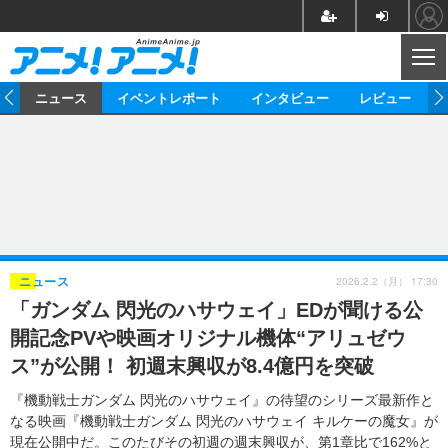
CL
ム
ニュース
イベントレポート
インタビュー
レビュー
ニュース
アニメ
映画/ドラマ
イベントレポート
マンガ
ノベル
アニメ
映画
インタビュー
音楽
声優
ライブ
舞台
スタッフ
声優
レビュー
2026.2.2（月） 17:30
ニュース
「ガンダム 閃光のハサウェイ」EDが聞ける公
ゲーム
グッズ
海外イベント
ビジネス
俳優・タレント
アーティスト
アニメ
実写
動画
開記念PVや映画オリジナル機体“アリュゼウ
イベント
海外
ビジネス
書評
イベント
アニメ
映画/ドラマ
連載・コラム
ス”が公開！ 初週末興収が8.4億円を突破
ゲーム
座談会
アニメ！アニメ！TV
ABEMA Cafe
『機動戦士ガンダム 閃光のハサウェイ』の待望のシリーズ最新作と
なる映画『機動戦士ガンダム 閃光のハサウェイ キルケーの魔女』が
現在公開中だ。このたびその初週の週末興収が、第1章比で162%と