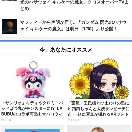
光のハサウェイ キルケーの魔女」クロスオーバーPVま
とめ
マフティーから声明が届く...「ガンダム 閃光のハサウ
ェイ キルケーの魔女」は明日（1/30）より公開！
今、あなたにオススメ
「サンリオ」キティやクロミ、バ
「薬屋」壬氏様とひまわりの里に
ッドばつ丸がモンスターに!? LA
♪ 猫猫ちゃんと大洗サンビーチに
BUBUのコラボ商品も☆ハロウィ
☆ 一緒に写真が撮れるARフォト
ーングッズ情報が到着【サンリオ
スポット企画「猫猫・壬氏と夏巡
2026.8.8
2026.8.7
ピューロランド】
り」開催【茨城県】