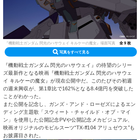
『機動戦士ガンダム 閃光のハサウェイ キルケーの魔女』場面写真
全 9 枚
写真をすべて見る
『機動戦士ガンダム 閃光のハサウェイ』の待望のシリー
ズ最新作となる映画『機動戦士ガンダム 閃光のハサウェ
イ キルケーの魔女』が現在公開中だ。このたびその初週
の週末興収が、第1章比で162%となる8.4億円を突破した
ことがわかった。
また公開を記念し、ガンズ・アンド・ローゼズによるエン
ディング主題歌「スウィート・チャイルド・オブ・マイ
ン」を使用した公開記念PVや公開記念メカビジュアル、
映画オリジナルのモビルスーツ“TX-ff104 アリュゼウス”も
お披露目された。