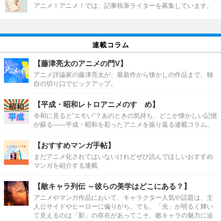
アニメ！アニメ！では、記事執筆ライターを募集しています。
連載コラム
【藤津亮太のアニメの門V】
アニメ評論家の藤津亮太が、最新作から懐かしの作品まで、独
自の切り口でピックアップ。
【平成・昭和レトロアニメのすゝめ】
令和に見ると“エモい”？あのときの気持ち、どこか懐かしい記憶
が蘇る――平成・昭和を彩ったアニメを振り返る連載コラム。
【おすすめマンガ手帖】
まだアニメ化されてはいないけれどぜひ読んでほしいおすすめ
マンガを紹介する連載
【敵キャラ列伝 ～彼らの美学はどこにある？】
アニメやマンガ作品において、キャラクター人気や話題は、主
人公サイドやヒーローに偏りがち。でも、「光」が明るく輝い
て見えるのは「影」の存在があってこそ。敵キャラの魅力に迫