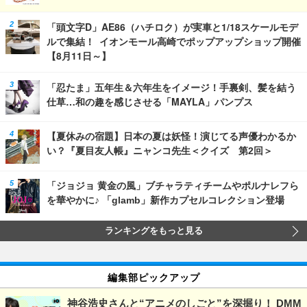
「頭文字D」AE86（ハチロク）が実車と1/18スケールモデ
ルで集結！ イオンモール高崎でポップアップショップ開催
【8月11日～】
「忍たま」五年生＆六年生をイメージ！手裏剣、髪を結う
仕草…和の趣を感じさせる「MAYLA」パンプス
【夏休みの宿題】日本の夏は妖怪！演じてる声優わかるか
い？『夏目友人帳』ニャンコ先生＜クイズ 第2回＞
「ジョジョ 黄金の風」ブチャラティチームやポルナレフら
を華やかに♪ 「glamb」新作カプセルコレクション登場
ランキングをもっと見る
編集部ピックアップ
神谷浩史さんと“アニメのしごと”を深掘り！ DMM