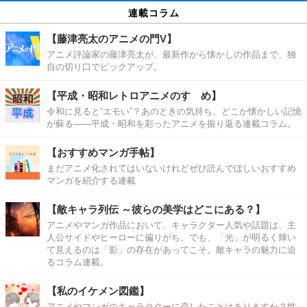
連載コラム
【藤津亮太のアニメの門V】
アニメ評論家の藤津亮太が、最新作から懐かしの作品まで、独
自の切り口でピックアップ。
【平成・昭和レトロアニメのすゝめ】
令和に見ると“エモい”？あのときの気持ち、どこか懐かしい記憶
が蘇る――平成・昭和を彩ったアニメを振り返る連載コラム。
【おすすめマンガ手帖】
まだアニメ化されてはいないけれどぜひ読んでほしいおすすめ
マンガを紹介する連載
【敵キャラ列伝 ～彼らの美学はどこにある？】
アニメやマンガ作品において、キャラクター人気や話題は、主
人公サイドやヒーローに偏りがち。でも、「光」が明るく輝い
て見えるのは「影」の存在があってこそ。敵キャラの魅力に迫
るコラム連載。
【私のイケメン図鑑】
アニメやマンガのキャラクターに恋したことはありますか？世