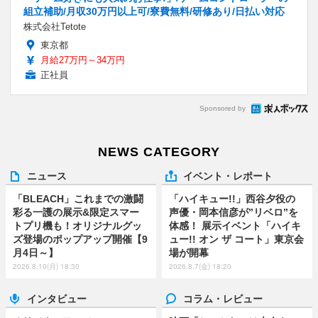
組立補助/月収30万円以上可/寮費無料/研修あり/日払い対応
株式会社Tetote
東京都
月給27万円～34万円
正社員
Sponsored by
NEWS CATEGORY
ニュース
イベント・レポート
「BLEACH」これまでの激闘
「ハイキュー!!」西谷夕役の
彩る一護の展示&限定スマー
声優・岡本信彦が”リベロ”を
トプリ機も！オリジナルグッ
体感！ 展示イベント「ハイキ
ズ登場のポップアップ開催【9
ュー!! オン ザ コート」東京会
月4日～】
場が開幕
2026.8.10(月) 18:30
2026.8.7(金) 18:20
インタビュー
コラム・レビュー