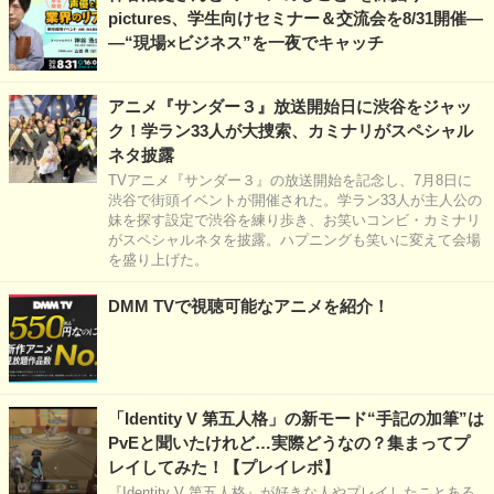
pictures、学生向けセミナー＆交流会を8/31開催―
―“現場×ビジネス”を一夜でキャッチ
アニメ『サンダー３』放送開始日に渋谷をジャッ
ク！学ラン33人が大捜索、カミナリがスペシャル
ネタ披露
TVアニメ『サンダー３』の放送開始を記念し、7月8日に
渋谷で街頭イベントが開催された。学ラン33人が主人公の
妹を探す設定で渋谷を練り歩き、お笑いコンビ・カミナリ
がスペシャルネタを披露。ハプニングも笑いに変えて会場
を盛り上げた。
DMM TVで視聴可能なアニメを紹介！
「Identity V 第五人格」の新モード“手記の加筆”は
PvEと聞いたけれど…実際どうなの？集まってプ
レイしてみた！【プレイレポ】
『Identity V 第五人格』が好きな人やプレイしたことある