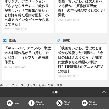
オリジナルアニメーション
映画「ちいかわ」は大人もハ
『さよならララ』…「絵作り
マる傑作!「原作は東野圭
が美しい」「雰囲気が良い」
吾?」の声も飛び交う仕掛けが
と好評を得た理由が監督・小
満載
出卓史のインタビューから見
2026.8.8(土) 10:45
えてきた！
2026.8.10(月) 17:00
動画
連載
「AbemaTV」アニメの一挙放
「映画ちいかわ」昔ばなし形
送＆劇場作品が目白押し 「R
式から逸脱した“刺激”― 「今
e:ゼロ」「うたプリ」新海誠
日の日はさようなら」が観客
作品も
に意識させる物語の“裂け
目”【藤津亮太のアニメの門V
2017.3.18(土) 9:06
133回】
2026.8.7(金) 19:15
ホーム
›
ニュース
›
グッズ
›
記事
›
写真・画像
TOP
Official
Official
Official
Home
Facebook
twitter
YouTube