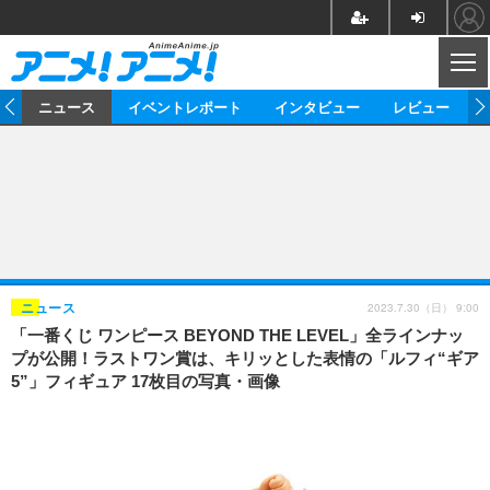
CL
ム
ニュース
イベントレポート
インタビュー
レビュー
ニュース
アニメ
映画/ドラマ
イベントレポート
マンガ
ノベル
アニメ
映画
インタビュー
音楽
声優
ライブ
舞台
スタッフ
声優
レビュー
2023.7.30（日） 9:00
ニュース
「一番くじ ワンピース BEYOND THE LEVEL」全ラインナッ
ゲーム
グッズ
海外イベント
ビジネス
俳優・タレント
アーティスト
アニメ
実写
動画
プが公開！ラストワン賞は、キリッとした表情の「ルフィ“ギア
イベント
海外
5”」フィギュア 17枚目の写真・画像
ビジネス
書評
イベント
アニメ
映画/ドラマ
連載・コラム
ゲーム
座談会
アニメ！アニメ！TV
ABEMA Cafe