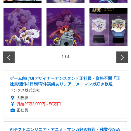
‹
1
/
4
ゲーム向けUIデザイナーアシスタント正社員・資格不問「正
社員/週休2日制/育休実績あり」アニメ・マンガ好き歓迎
ベンタス株式会社
大阪府
月給29万2,000円～50万円
正社員
AIテストエンジニア・アニメ・マンガ好き歓迎・残業少なめ