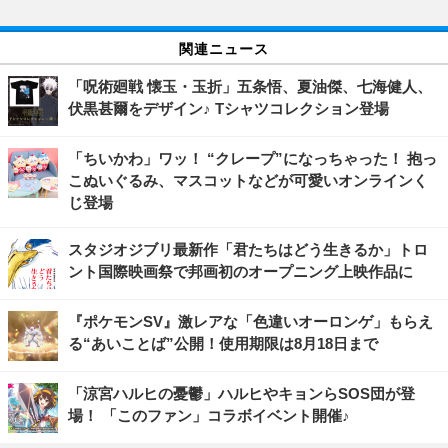
関連ニュース
「呪術廻戦 懐玉・玉折」五条悟、夏油傑、七海健人、
伏黒甚爾をデザイン♪ Tシャツコレクション登場
「ちいかわ」ワッ！ “クレープ”になっちゃった！ 抱っ
こぬいぐるみ、マスコットなどが可愛いオンラインく
じ登場
スタジオジブリ最新作「君たちはどう生きるか」トロ
ント国際映画祭で邦画初のオープニング上映作品に
『ポケモンSV』激レアな「色違いオーロンゲ」もらえ
る“あいことば”公開！使用期限は8月18日まで
「涼宮ハルヒの憂鬱」ハルヒやキョンらSOS団が登
場！ 「このファン」コラボイベント開催♪