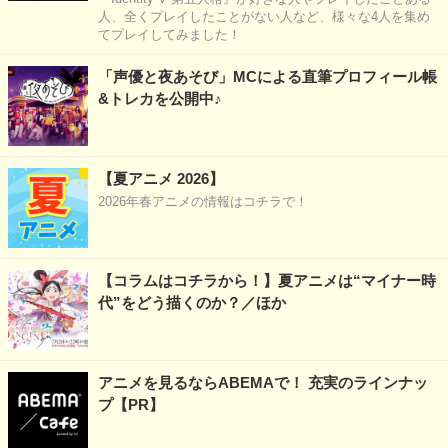
人、全くプレイしたことがない人など、様々な4人を集め
てプレイしてみました！
「声優と夜あそび」MCによる直筆プロフィール帳
&トレカを公開中♪
【夏アニメ 2026】
2026年春アニメの情報はコチラで！
【コラムはコチラから！】夏アニメは“マイナー時
代”をどう描くのか？／ほか
アニメを見るならABEMAで！ 充実のラインナッ
プ【PR】