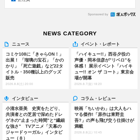
Sponsored by
NEWS CATEGORY
ニュース
イベント・レポート
コミケ108に「きゃらON！」
「ハイキュー!!」西谷夕役の
出展！ 「瑠璃の宝石」「かの
声優・岡本信彦が”リベロ”を
かり」「死亡遊戯」など22タ
体感！ 展示イベント「ハイキ
イトル・350種以上のグッズ
ュー!! オン ザ コート」東京会
販売
場が開幕
2026.8.8(土) 20:00
2026.8.7(金) 18:20
インタビュー
コラム・レビュー
小清水亜美 史実をたどり、
映画「ちいかわ」は大人もハ
共演者との芝居で深めたドレ
マる傑作!「原作は東野圭
ゲネの“止まった時間”と“繊細
吾?」の声も飛び交う仕掛けが
な強さ” TVアニメ「天幕の
満載
ジャードゥーガル」インタビ
2026.8.8(土) 10:45
ュー（８）