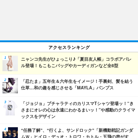
アクセスランキング
ニャンコ先生がひょっこり♪「夏目友人帳」コラボアパレ
ル登場！もこもこバッグやカーディガンなど全8型
「忍たま」五年生＆六年生をイメージ！手裏剣、髪を結う
仕草…和の趣を感じさせる「MAYLA」パンプス
「ジョジョ」ブチャラティのカリスマTシャツ登場ッ！“き
さまにオレの心は永遠にわかるまいッ！”や感動のクライマ
ックスをデザイン
“任務了解”、“行くよ、サンドロック”「新機動戦記ガンダ
ムＷ」ヒイロ・デュオ・トロワ・カトル・五飛の声がす