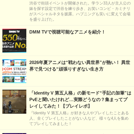
渋谷で街頭イベントが開催された。学ラン33人が主人公の
妹を探す設定で渋谷を練り歩き、お笑いコンビ・カミナリ
がスペシャルネタを披露。ハプニングも笑いに変えて会場
を盛り上げた。
DMM TVで視聴可能なアニメを紹介！
2026年夏アニメは“戦わない異世界”が熱い！ 異世
界で見つける“頑張りすぎない生き方
「Identity V 第五人格」の新モード“手記の加筆”は
PvEと聞いたけれど…実際どうなの？集まってプ
レイしてみた！【プレイレポ】
『Identity V 第五人格』が好きな人やプレイしたことある
人、全くプレイしたことがない人など、様々な4人を集め
てプレイしてみました！