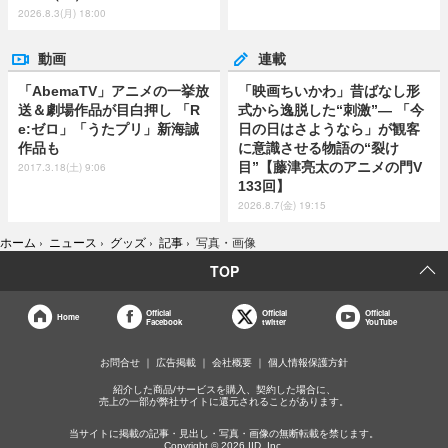
2026.8.3(月) 18:00
動画
連載
「AbemaTV」アニメの一挙放
「映画ちいかわ」昔ばなし形
送＆劇場作品が目白押し 「R
式から逸脱した“刺激”― 「今
e:ゼロ」「うたプリ」新海誠
日の日はさようなら」が観客
作品も
に意識させる物語の“裂け
目”【藤津亮太のアニメの門V
2017.3.18(土) 9:06
133回】
2026.8.7(金) 19:15
ホーム
›
ニュース
›
グッズ
›
記事
›
写真・画像
TOP
Official
Official
Official
Home
Facebook
twitter
YouTube
お問合せ
広告掲載
会社概要
個人情報保護方針
紹介した商品/サービスを購入、契約した場合に、
売上の一部が弊社サイトに還元されることがあります。
当サイトに掲載の記事・見出し・写真・画像の無断転載を禁じます。
Copyright © 2026 IID, Inc.