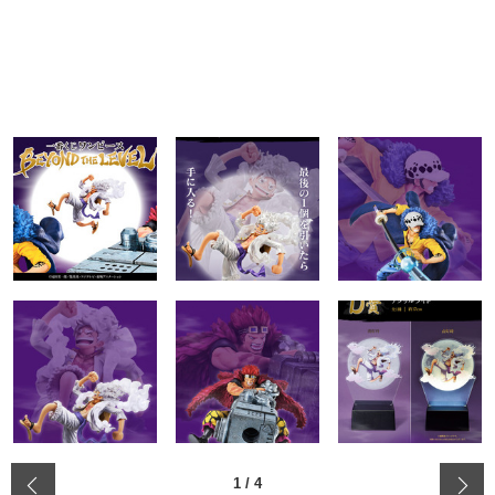
‹
1
/
4