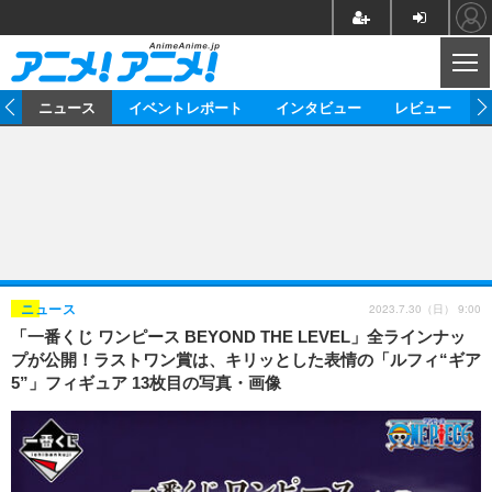
CL
ム
ニュース
イベントレポート
インタビュー
レビュー
ニュース
アニメ
映画/ドラマ
イベントレポート
マンガ
ノベル
アニメ
映画
インタビュー
音楽
声優
ライブ
舞台
スタッフ
声優
レビュー
2023.7.30（日） 9:00
ニュース
「一番くじ ワンピース BEYOND THE LEVEL」全ラインナッ
ゲーム
グッズ
海外イベント
ビジネス
俳優・タレント
アーティスト
アニメ
実写
動画
プが公開！ラストワン賞は、キリッとした表情の「ルフィ“ギア
イベント
海外
5”」フィギュア 13枚目の写真・画像
ビジネス
書評
イベント
アニメ
映画/ドラマ
連載・コラム
ゲーム
座談会
アニメ！アニメ！TV
ABEMA Cafe