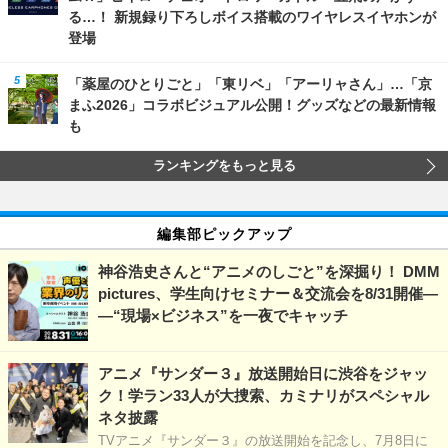
る…！ 新規録り下ろしボイス搭載のワイヤレスイヤホンが
登場
「薬屋のひとりごと」「東リベ」「アーリャさん」…「京
まふ2026」コラボビジュアル公開！グッズなどの最新情報
も
ランキングをもっと見る
編集部ピックアップ
神谷浩史さんと“アニメのしごと”を深掘り！ DMM
pictures、学生向けセミナー＆交流会を8/31開催―
―“現場×ビジネス”を一夜でキャッチ
アニメ『サンダー３』放送開始日に渋谷をジャッ
ク！学ラン33人が大捜索、カミナリがスペシャル
ネタ披露
TVアニメ『サンダー３』の放送開始を記念し、7月8日に