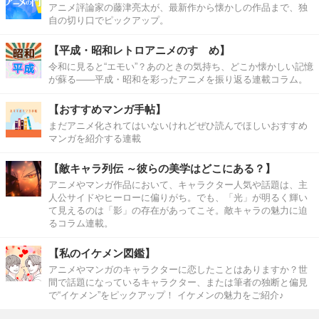
アニメ評論家の藤津亮太が、最新作から懐かしの作品まで、独
自の切り口でピックアップ。
【平成・昭和レトロアニメのすゝめ】
令和に見ると“エモい”？あのときの気持ち、どこか懐かしい記憶
が蘇る――平成・昭和を彩ったアニメを振り返る連載コラム。
【おすすめマンガ手帖】
まだアニメ化されてはいないけれどぜひ読んでほしいおすすめ
マンガを紹介する連載
【敵キャラ列伝 ～彼らの美学はどこにある？】
アニメやマンガ作品において、キャラクター人気や話題は、主
人公サイドやヒーローに偏りがち。でも、「光」が明るく輝い
て見えるのは「影」の存在があってこそ。敵キャラの魅力に迫
るコラム連載。
【私のイケメン図鑑】
アニメやマンガのキャラクターに恋したことはありますか？世
間で話題になっているキャラクター、または筆者の独断と偏見
で“イケメン”をピックアップ！ イケメンの魅力をご紹介♪