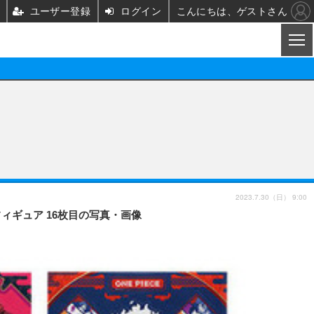
ユーザー登録
ログイン
こんにちは、ゲストさん
CL
映画/ドラマ
ノベル
映画
声優
舞台
声優
2023.7.30（日） 9:00
フィギュア 16枚目の写真・画像
グッズ
ビジネス
アーティスト
実写
海外
イベント
映画/ドラマ
座談会
ABEMA Cafe