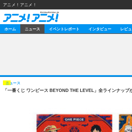
アニメ！アニメ！
ホーム
ニュース
イベントレポート
インタビュー
レビュ
ニュース
アニメ
イベントレポート
マンガ
アニメ
インタビュー
音楽
ライブ
スタッフ
レビュー
ニュース
「一番くじ ワンピース BEYOND THE LEVEL」全ライン
ゲーム
海外イベント
俳優・タレント
アニメ
動画
イベント
ビジネス
書評
アニメ
連載・コラム
ゲーム
アニメ！アニメ！TV