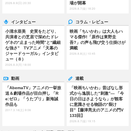
場が開幕
2026.8.9(日) 20:30
2026.8.7(金) 18:20
インタビュー
コラム・レビュー
小清水亜美 史実をたどり、
映画「ちいかわ」は大人もハ
共演者との芝居で深めたドレ
マる傑作!「原作は東野圭
ゲネの“止まった時間”と“繊細
吾?」の声も飛び交う仕掛けが
な強さ” TVアニメ「天幕の
満載
ジャードゥーガル」インタビ
2026.8.8(土) 10:45
ュー（８）
2026.8.3(月) 18:00
動画
連載
「AbemaTV」アニメの一挙放
「映画ちいかわ」昔ばなし形
送＆劇場作品が目白押し 「R
式から逸脱した“刺激”― 「今
e:ゼロ」「うたプリ」新海誠
日の日はさようなら」が観客
作品も
に意識させる物語の“裂け
目”【藤津亮太のアニメの門V
2017.3.18(土) 9:06
133回】
2026.8.7(金) 19:15