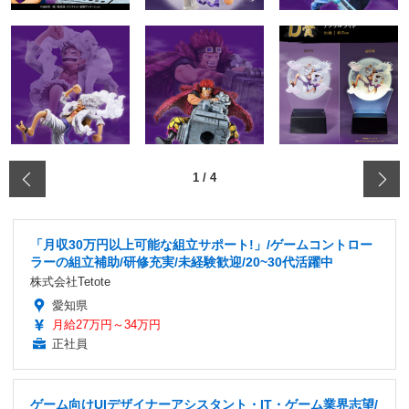
‹
1
/
4
「月収30万円以上可能な組立サポート!」/ゲームコントロー
ラーの組立補助/研修充実/未経験歓迎/20~30代活躍中
株式会社Tetote
愛知県
月給27万円～34万円
正社員
ゲーム向けUIデザイナーアシスタント・IT・ゲーム業界志望/