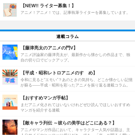
【NEW!! ライター募集！】
アニメ！アニメ！では、記事執筆ライターを募集しています。
連載コラム
【藤津亮太のアニメの門V】
アニメ評論家の藤津亮太が、最新作から懐かしの作品まで、独
自の切り口でピックアップ。
【平成・昭和レトロアニメのすゝめ】
令和に見ると“エモい”？あのときの気持ち、どこか懐かしい記憶
が蘇る――平成・昭和を彩ったアニメを振り返る連載コラム。
【おすすめマンガ手帖】
まだアニメ化されてはいないけれどぜひ読んでほしいおすすめ
マンガを紹介する連載
【敵キャラ列伝 ～彼らの美学はどこにある？】
アニメやマンガ作品において、キャラクター人気や話題は、主