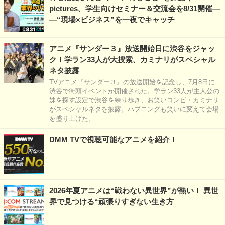
pictures、学生向けセミナー＆交流会を8/31開催―
―“現場×ビジネス”を一夜でキャッチ
アニメ『サンダー３』放送開始日に渋谷をジャッ
ク！学ラン33人が大捜索、カミナリがスペシャル
ネタ披露
TVアニメ『サンダー３』の放送開始を記念し、7月8日に
渋谷で街頭イベントが開催された。学ラン33人が主人公の
妹を探す設定で渋谷を練り歩き、お笑いコンビ・カミナリ
がスペシャルネタを披露。ハプニングも笑いに変えて会場
を盛り上げた。
DMM TVで視聴可能なアニメを紹介！
2026年夏アニメは“戦わない異世界”が熱い！ 異世
界で見つける“頑張りすぎない生き方