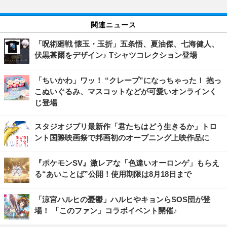
関連ニュース
「呪術廻戦 懐玉・玉折」五条悟、夏油傑、七海健人、
伏黒甚爾をデザイン♪ Tシャツコレクション登場
「ちいかわ」ワッ！ “クレープ”になっちゃった！ 抱っ
こぬいぐるみ、マスコットなどが可愛いオンラインく
じ登場
スタジオジブリ最新作「君たちはどう生きるか」トロ
ント国際映画祭で邦画初のオープニング上映作品に
『ポケモンSV』激レアな「色違いオーロンゲ」もらえ
る“あいことば”公開！使用期限は8月18日まで
「涼宮ハルヒの憂鬱」ハルヒやキョンらSOS団が登
場！ 「このファン」コラボイベント開催♪