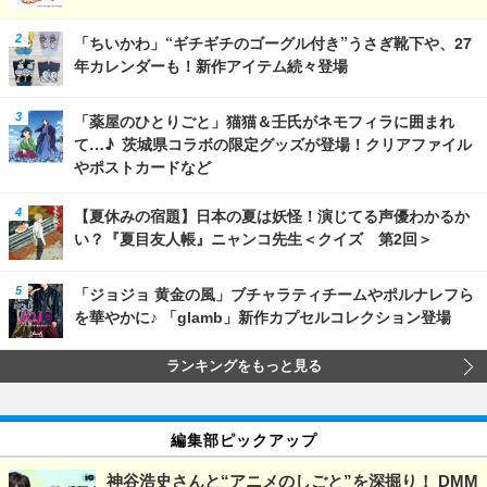
「ちいかわ」“ギチギチのゴーグル付き”うさぎ靴下や、27
年カレンダーも！新作アイテム続々登場
「薬屋のひとりごと」猫猫＆壬氏がネモフィラに囲まれ
て…♪ 茨城県コラボの限定グッズが登場！クリアファイル
やポストカードなど
【夏休みの宿題】日本の夏は妖怪！演じてる声優わかるか
い？『夏目友人帳』ニャンコ先生＜クイズ 第2回＞
「ジョジョ 黄金の風」ブチャラティチームやポルナレフら
を華やかに♪ 「glamb」新作カプセルコレクション登場
ランキングをもっと見る
編集部ピックアップ
神谷浩史さんと“アニメのしごと”を深掘り！ DMM