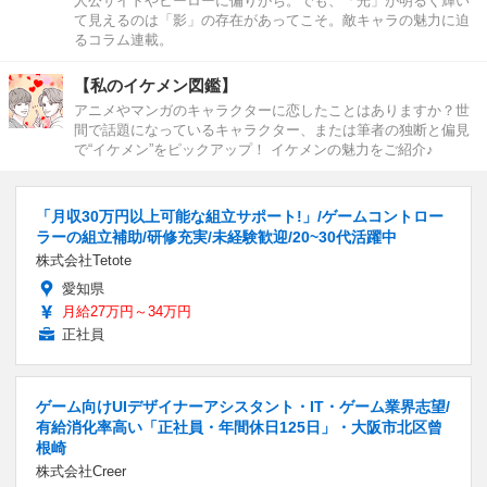
人公サイドやヒーローに偏りがち。でも、「光」が明るく輝い
て見えるのは「影」の存在があってこそ。敵キャラの魅力に迫
るコラム連載。
【私のイケメン図鑑】
アニメやマンガのキャラクターに恋したことはありますか？世
間で話題になっているキャラクター、または筆者の独断と偏見
で“イケメン”をピックアップ！ イケメンの魅力をご紹介♪
「月収30万円以上可能な組立サポート!」/ゲームコントロー
ラーの組立補助/研修充実/未経験歓迎/20~30代活躍中
株式会社Tetote
愛知県
月給27万円～34万円
正社員
ゲーム向けUIデザイナーアシスタント・IT・ゲーム業界志望/
有給消化率高い「正社員・年間休日125日」・大阪市北区曾
根崎
株式会社Creer