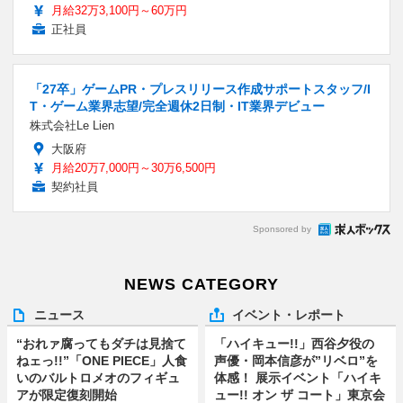
月給32万3,100円～60万円
正社員
「27卒」ゲームPR・プレスリリース作成サポートスタッフ/I
T・ゲーム業界志望/完全週休2日制・IT業界デビュー
株式会社Le Lien
大阪府
月給20万7,000円～30万6,500円
契約社員
Sponsored by
NEWS CATEGORY
ニュース
イベント・レポート
“おれァ腐ってもダチは見捨て
「ハイキュー!!」西谷夕役の
ねェっ!!”「ONE PIECE」人食
声優・岡本信彦が”リベロ”を
いのバルトロメオのフィギュ
体感！ 展示イベント「ハイキ
アが限定復刻開始
ュー!! オン ザ コート」東京会