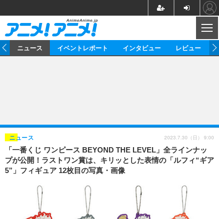
CL
ム
ニュース
イベントレポート
インタビュー
レビュー
ニュース
アニメ
映画/ドラマ
イベントレポート
マンガ
ノベル
アニメ
映画
インタビュー
音楽
声優
ライブ
舞台
スタッフ
声優
レビュー
2023.7.30（日） 9:00
ニュース
「一番くじ ワンピース BEYOND THE LEVEL」全ラインナッ
ゲーム
グッズ
海外イベント
ビジネス
俳優・タレント
アーティスト
アニメ
実写
動画
プが公開！ラストワン賞は、キリッとした表情の「ルフィ“ギア
イベント
海外
5”」フィギュア 12枚目の写真・画像
ビジネス
書評
イベント
アニメ
映画/ドラマ
連載・コラム
ゲーム
座談会
アニメ！アニメ！TV
ABEMA Cafe