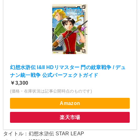
幻想水滸伝 I&II HDリマスター 門の紋章戦争 / デュ
ナン統一戦争 公式パーフェクトガイド
￥3,300
(価格・在庫状況は記事公開時点のものです)
Amazon
楽天市場
タイトル：幻想水滸伝 STAR LEAP