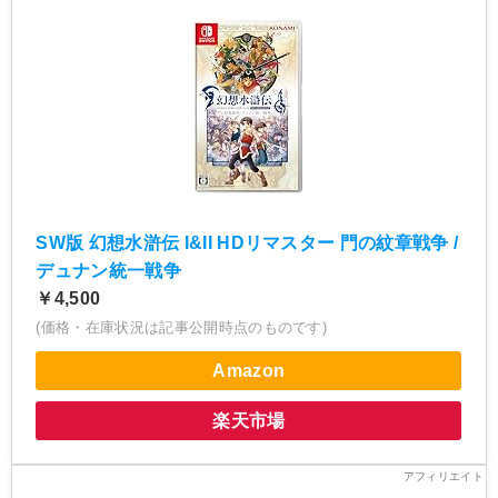
SW版 幻想水滸伝 I&II HDリマスター 門の紋章戦争 /
デュナン統一戦争
￥4,500
(価格・在庫状況は記事公開時点のものです)
Amazon
楽天市場