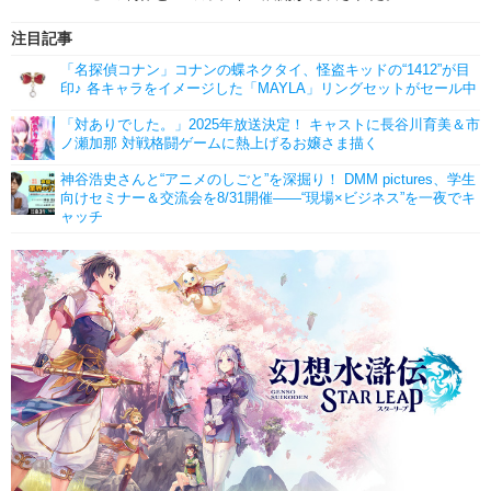
注目記事
「名探偵コナン」コナンの蝶ネクタイ、怪盗キッドの“1412”が目
印♪ 各キャラをイメージした「MAYLA」リングセットがセール中
「対ありでした。」2025年放送決定！ キャストに長谷川育美＆市
ノ瀬加那 対戦格闘ゲームに熱上げるお嬢さま描く
神谷浩史さんと“アニメのしごと”を深掘り！ DMM pictures、学生
向けセミナー＆交流会を8/31開催――“現場×ビジネス”を一夜でキ
ャッチ