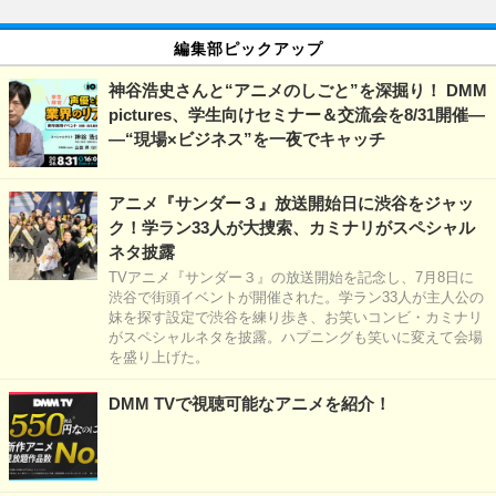
編集部ピックアップ
神谷浩史さんと“アニメのしごと”を深掘り！ DMM
pictures、学生向けセミナー＆交流会を8/31開催―
―“現場×ビジネス”を一夜でキャッチ
アニメ『サンダー３』放送開始日に渋谷をジャッ
ク！学ラン33人が大捜索、カミナリがスペシャル
ネタ披露
TVアニメ『サンダー３』の放送開始を記念し、7月8日に
渋谷で街頭イベントが開催された。学ラン33人が主人公の
妹を探す設定で渋谷を練り歩き、お笑いコンビ・カミナリ
がスペシャルネタを披露。ハプニングも笑いに変えて会場
を盛り上げた。
DMM TVで視聴可能なアニメを紹介！