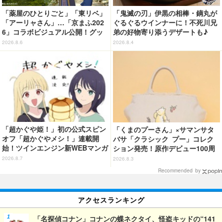
「薬屋のひとりごと」「東リベ」
「鬼滅の刃」伊黒の相棒・鏑丸が
「アーリャさん」…「京まふ202
ぐるぐるウインナーに！不死川兄
6」コラボビジュアル公開！グッ
弟の好物寄り添うデザートも♪
ズなどの最新情報も
「ジョイフル」コラボ第3弾・第4
2026.8.6
2026.8.4
弾決定【8月18日～】
「超かぐや姫！」初の公式スピン
「くまのプーさん」×サマンサタ
オフ「超かぐやメシ！」連載開
バサ「クラシック プー」コレク
始！ツインエンジン新WEBマンガ
ション発売！原作デビュー100周
レーベル「ビビビコミック」創刊
年記念でハンドバッグや財布など
2026.8.7
2026.8.3
全6種が登場
Recommended by
アクセスランキング
「名探偵コナン」コナンの蝶ネクタイ、怪盗キッドの“141