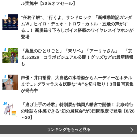
ル実施中【30％オフセール】
“任務了解”、“行くよ、サンドロック”「新機動戦記ガンダ
ムＷ」ヒイロ・デュオ・トロワ・カトル・五飛の声がす
る…！ 新規録り下ろしボイス搭載のワイヤレスイヤホンが
登場
「薬屋のひとりごと」「東リベ」「アーリャさん」…「京
まふ2026」コラボビジュアル公開！グッズなどの最新情報
も
声優・井口裕香、大自然の水着姿からムーディーなホテル
まで…♪ グラマラス＆妖艶な“今”を切り取り！3冊目写真集
が発売中
「逃げ上手の若君」特別展が鶴岡八幡宮で開催！ 北条時行
の物語を体感できる“幻の展覧会”が3日間限定で登場【8/28
～30】
ランキングをもっと見る