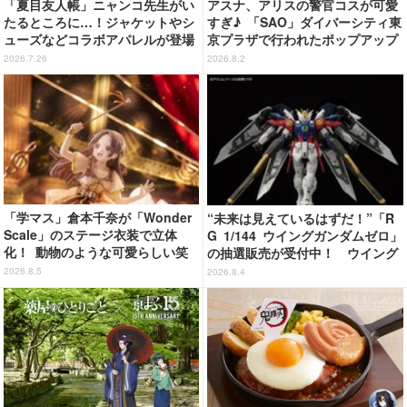
「夏目友人帳」ニャンコ先生がい
アスナ、アリスの警官コスが可愛
たるところに…！ジャケットやシ
すぎ♪ 「SAO」ダイバーシティ東
ューズなどコラボアパレルが登場
京プラザで行われたポップアップ
♪
ショップの事後通販がスタート！
2026.7.26
2026.8.2
「学マス」倉本千奈が「Wonder
“未来は見えているはずだ！”「R
Scale」のステージ衣装で立体
G 1/144 ウイングガンダムゼロ」
化！ 動物のような可愛らしい笑
の抽選販売が受付中！ ウイング
顔が眩しい♪
バインダーにRGならではのギミ
2026.8.5
2026.8.4
ックを搭載