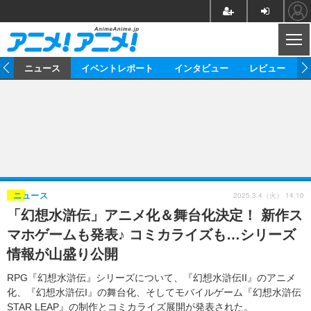
CL
ム
ニュース
イベントレポート
インタビュー
レビュー
ニュース
アニメ
映画/ドラマ
イベントレポート
マンガ
ノベル
アニメ
映画
インタビュー
音楽
声優
ライブ
舞台
スタッフ
声優
レビュー
2025.3.4（火） 14:10
ニュース
「幻想水滸伝」アニメ化＆舞台化決定！ 新作ス
ゲーム
グッズ
海外イベント
ビジネス
俳優・タレント
アーティスト
アニメ
実写
動画
マホゲームも発表♪ コミカライズも…シリーズ
イベント
海外
ビジネス
書評
イベント
アニメ
映画/ドラマ
連載・コラム
情報が山盛り公開
ゲーム
座談会
アニメ！アニメ！TV
ABEMA Cafe
RPG『幻想水滸伝』シリーズについて、『幻想水滸伝II』のアニメ
化、『幻想水滸伝I』の舞台化、そしてモバイルゲーム『幻想水滸伝
STAR LEAP』の制作とコミカライズ展開が発表された。