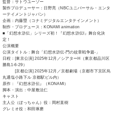
監督：サトウユーゾー
製作プロデューサー：日野亮（NBCユニバーサル・エンタ
ーテイメントジャパン）
企画：内藤塁（コナミデジタルエンタテインメント）
制作・プロデュース：KONAMI animation
■「幻想水滸伝」シリーズ初！『幻想水滸伝I』舞台化決
定！
公演概要
公演タイトル：舞台「幻想水滸伝-門の紋章戦争篇-」
日程：[東京公演] 2025年12月／シアターH（東京都品川区
勝島1-6-29）
[京都公演] 2025年12月／京都劇場（京都市下京区烏
丸通塩小路下ル 京都駅ビル内）
原作：『幻想水滸伝』（KONAMI）
脚本・演出：中屋敷法仁
キャスト
主人公（ぼっちゃん）役：岡村直樹
グレミオ役：和田琢磨