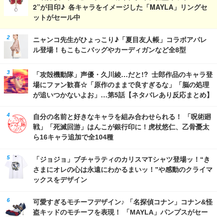
2”が目印♪ 各キャラをイメージした「MAYLA」リングセ
ットがセール中
ニャンコ先生がひょっこり♪「夏目友人帳」コラボアパレ
ル登場！もこもこバッグやカーディガンなど全8型
「攻殻機動隊」声優・久川綾…だと!? 士郎作品のキャラ登
場にファン歓喜☆「原作のままで良すぎるな」「脳の処理
が追いつかないよお」…第5話【ネタバレあり反応まとめ】
自分の名前と好きなキャラを組み合わせられる！ 「呪術廻
戦」「死滅回游」はんこが銀行印に！虎杖悠仁、乙骨憂太
ら16キャラ追加で全104種
「ジョジョ」ブチャラティのカリスマTシャツ登場ッ！“き
さまにオレの心は永遠にわかるまいッ！”や感動のクライマ
ックスをデザイン
可愛すぎるモチーフデザイン♪ 「名探偵コナン」コナン&怪
盗キッドのモチーフを表現！ 「MAYLA」パンプスがセー