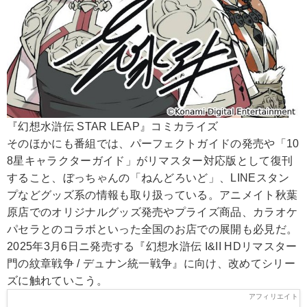
『幻想水滸伝 STAR LEAP』コミカライズ
そのほかにも番組では、パーフェクトガイドの発売や「10
8星キャラクターガイド」がリマスター対応版として復刊
すること、ぼっちゃんの「ねんどろいど」、LINEスタン
プなどグッズ系の情報も取り扱っている。アニメイト秋葉
原店でのオリジナルグッズ発売やプライズ商品、カラオケ
パセラとのコラボといった全国のお店での展開も必見だ。
2025年3月6日ニ発売する『幻想水滸伝 I&II HDリマスター
門の紋章戦争 / デュナン統一戦争』に向け、改めてシリー
ズに触れていこう。