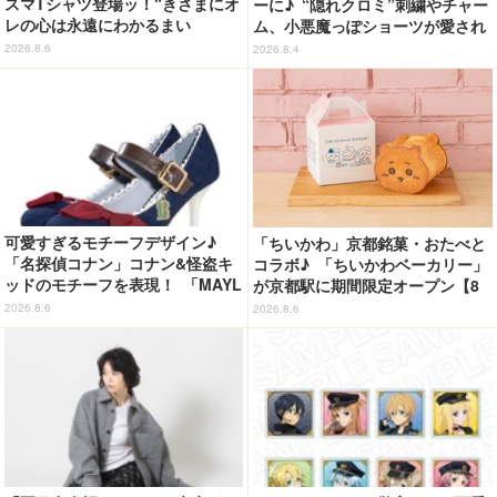
スマTシャツ登場ッ！“きさまにオ
ーに♪ “隠れクロミ”刺繍やチャー
レの心は永遠にわかるまい
ム、小悪魔っぽショーツが愛され
ッ！”や感動のクライマックスを
度満点◎
2026.8.6
2026.8.4
デザイン
可愛すぎるモチーフデザイン♪
「ちいかわ」京都銘菓・おたべと
「名探偵コナン」コナン&怪盗キ
コラボ♪ 「ちいかわベーカリー」
ッドのモチーフを表現！ 「MAYL
が京都駅に期間限定オープン【8
A」パンプスがセール実施中【3
月13日～】
2026.8.6
2026.8.6
0％オフセール】