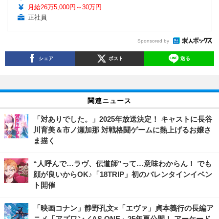
月給26万5,000円～30万円
正社員
Sponsored by
シェア
ポスト
送る
関連ニュース
「対ありでした。」2025年放送決定！ キャストに長谷
川育美＆市ノ瀬加那 対戦格闘ゲームに熱上げるお嬢さ
ま描く
“人呼んで…ラヴ、伝道師”って…意味わからん！ でも
顔が良いからOK♪「18TRIP」初のバレンタインイベン
ト開催
「映画コナン」静野孔文×「エヴァ」貞本義行の長編ア
ニメ「アズワン／AS ONE」25年夏公開！ アーケード