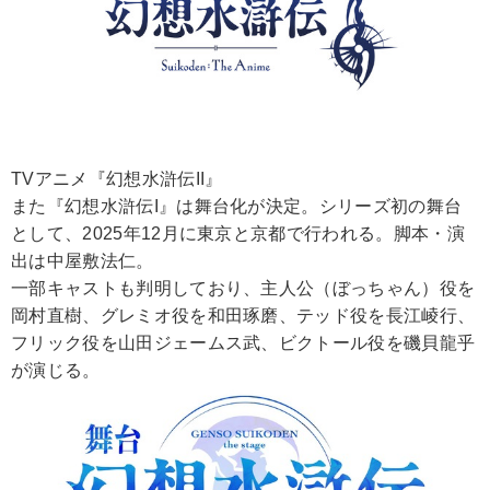
TVアニメ『幻想水滸伝II』
また『幻想水滸伝I』は舞台化が決定。シリーズ初の舞台
として、2025年12月に東京と京都で行われる。脚本・演
出は中屋敷法仁。
一部キャストも判明しており、主人公（ぼっちゃん）役を
岡村直樹、グレミオ役を和田琢磨、テッド役を長江崚行、
フリック役を山田ジェームス武、ビクトール役を磯貝龍乎
が演じる。