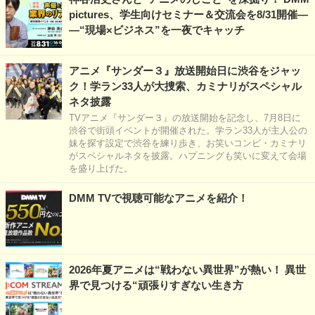
pictures、学生向けセミナー＆交流会を8/31開催―
―“現場×ビジネス”を一夜でキャッチ
アニメ『サンダー３』放送開始日に渋谷をジャッ
ク！学ラン33人が大捜索、カミナリがスペシャル
ネタ披露
TVアニメ『サンダー３』の放送開始を記念し、7月8日に
渋谷で街頭イベントが開催された。学ラン33人が主人公の
妹を探す設定で渋谷を練り歩き、お笑いコンビ・カミナリ
がスペシャルネタを披露。ハプニングも笑いに変えて会場
を盛り上げた。
DMM TVで視聴可能なアニメを紹介！
2026年夏アニメは“戦わない異世界”が熱い！ 異世
界で見つける“頑張りすぎない生き方