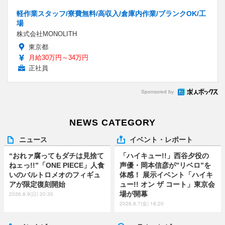
軽作業スタッフ/寮費無料/高収入/倉庫内作業/ブランクOK/工
場
株式会社MONOLITH
東京都
月給30万円～34万円
正社員
Sponsored by
NEWS CATEGORY
ニュース
イベント・レポート
“おれァ腐ってもダチは見捨て
「ハイキュー!!」西谷夕役の
ねェっ!!”「ONE PIECE」人食
声優・岡本信彦が”リベロ”を
いのバルトロメオのフィギュ
体感！ 展示イベント「ハイキ
アが限定復刻開始
ュー!! オン ザ コート」東京会
場が開幕
2026.8.9(日) 20:30
2026.8.7(金) 18:20