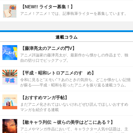
【NEW!! ライター募集！】
アニメ！アニメ！では、記事執筆ライターを募集しています。
連載コラム
【藤津亮太のアニメの門V】
アニメ評論家の藤津亮太が、最新作から懐かしの作品まで、独
自の切り口でピックアップ。
【平成・昭和レトロアニメのすゝめ】
令和に見ると“エモい”？あのときの気持ち、どこか懐かしい記憶
が蘇る――平成・昭和を彩ったアニメを振り返る連載コラム。
【おすすめマンガ手帖】
まだアニメ化されてはいないけれどぜひ読んでほしいおすすめ
マンガを紹介する連載
【敵キャラ列伝 ～彼らの美学はどこにある？】
アニメやマンガ作品において、キャラクター人気や話題は、主