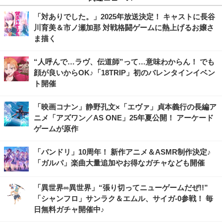
「対ありでした。」2025年放送決定！ キャストに長谷
川育美＆市ノ瀬加那 対戦格闘ゲームに熱上げるお嬢さ
ま描く
“人呼んで…ラヴ、伝道師”って…意味わからん！ でも
顔が良いからOK♪「18TRIP」初のバレンタインイベン
ト開催
「映画コナン」静野孔文×「エヴァ」貞本義行の長編ア
ニメ「アズワン／AS ONE」25年夏公開！ アーケード
ゲームが原作
「バンドリ」10周年！ 新作アニメ＆ASMR制作決定♪
「ガルパ」楽曲大量追加やお得なガチャなども開催
「異世界∞異世界」“張り切ってニューゲームだぜ!!”
「シャンフロ」サンラク＆エムル、サイガ-0参戦！ 毎
日無料ガチャ開催中♪