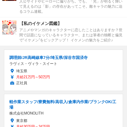
人公サイドやヒーローに偏りがち。でも、「光」が明るく輝い
て見えるのは「影」の存在があってこそ。敵キャラの魅力に迫
るコラム連載。
【私のイケメン図鑑】
アニメやマンガのキャラクターに恋したことはありますか？世
間で話題になっているキャラクター、または筆者の独断と偏見
で“イケメン”をピックアップ！ イケメンの魅力をご紹介♪
調理師/JR高崎線車7分/埼玉県/深谷市国済寺
ラヴィス・ヴィラ・スイート
埼玉県
月給21万円～50万円
正社員
軽作業スタッフ/寮費無料/高収入/倉庫内作業/ブランクOK/工
場
株式会社MONOLITH
東京都
月給30万円～34万円