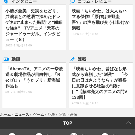
インタビュー
コラム・レビュー
小清水亜美 史実をたどり、
映画「ちいかわ」は大人もハ
共演者との芝居で深めたドレ
マる傑作!「原作は東野圭
ゲネの“止まった時間”と“繊細
吾?」の声も飛び交う仕掛けが
な強さ” TVアニメ「天幕の
満載
ジャードゥーガル」インタビ
2026.8.8(土) 10:45
ュー（８）
2026.8.3(月) 18:00
動画
連載
「AbemaTV」アニメの一挙放
「映画ちいかわ」昔ばなし形
送＆劇場作品が目白押し 「R
式から逸脱した“刺激”― 「今
e:ゼロ」「うたプリ」新海誠
日の日はさようなら」が観客
作品も
に意識させる物語の“裂け
目”【藤津亮太のアニメの門V
2017.3.18(土) 9:06
133回】
2026.8.7(金) 19:15
ホーム
›
ニュース
›
ゲーム
›
記事
›
写真・画像
TOP