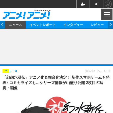
CL
ム
ニュース
イベントレポート
インタビュー
レビュー
ニュース
アニメ
映画/ドラマ
イベントレポート
マンガ
ノベル
アニメ
映画
インタビュー
音楽
声優
ライブ
舞台
スタッフ
声優
レビュー
2025.3.4（火） 14:10
ニュース
「幻想水滸伝」アニメ化＆舞台化決定！ 新作スマホゲームも発
ゲーム
グッズ
海外イベント
ビジネス
俳優・タレント
アーティスト
アニメ
実写
動画
表♪ コミカライズも…シリーズ情報が山盛り公開 2枚目の写
イベント
海外
真・画像
ビジネス
書評
イベント
アニメ
映画/ドラマ
連載・コラム
ゲーム
座談会
アニメ！アニメ！TV
ABEMA Cafe