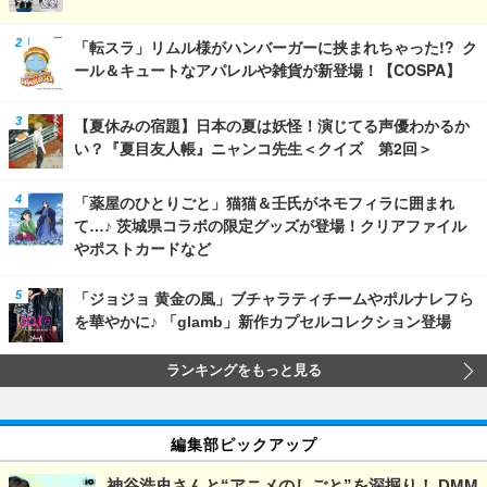
「転スラ」リムル様がハンバーガーに挟まれちゃった!? ク
ール＆キュートなアパレルや雑貨が新登場！【COSPA】
【夏休みの宿題】日本の夏は妖怪！演じてる声優わかるか
い？『夏目友人帳』ニャンコ先生＜クイズ 第2回＞
「薬屋のひとりごと」猫猫＆壬氏がネモフィラに囲まれ
て…♪ 茨城県コラボの限定グッズが登場！クリアファイル
やポストカードなど
「ジョジョ 黄金の風」ブチャラティチームやポルナレフら
を華やかに♪ 「glamb」新作カプセルコレクション登場
ランキングをもっと見る
編集部ピックアップ
神谷浩史さんと“アニメのしごと”を深掘り！ DMM