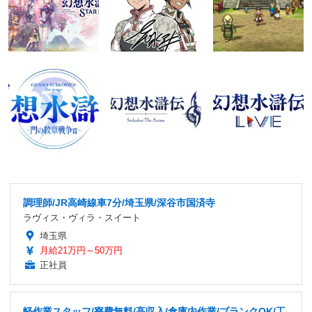
調理師/JR高崎線車7分/埼玉県/深谷市国済寺
ラヴィス・ヴィラ・スイート
埼玉県
月給21万円～50万円
正社員
軽作業スタッフ/寮費無料/高収入/倉庫内作業/ブランクOK/工