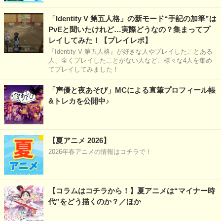
「Identity V 第五人格」の新モード“手記の加筆”は
PvEと聞いたけれど…実際どうなの？集まってプ
レイしてみた！【プレイレポ】
『Identity V 第五人格』が好きな人やプレイしたことある
人、全くプレイしたことがない人など、様々な4人を集め
てプレイしてみました！
「声優と夜あそび」MCによる直筆プロフィール帳
&トレカを公開中♪
【夏アニメ 2026】
2026年春アニメの情報はコチラで！
【コラムはコチラから！】夏アニメは“マイナー時
代”をどう描くのか？／ほか