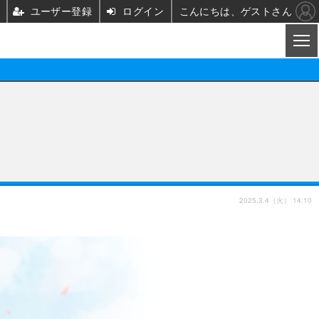
ユーザー登録
ログイン
こんにちは、ゲストさん
CL
映画/ドラマ
ノベル
映画
声優
舞台
声優
2025.3.4（火） 14:10
グッズ
ビジネス
アーティスト
実写
海外
イベント
映画/ドラマ
座談会
ABEMA Cafe