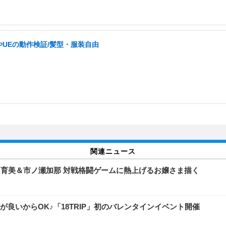
yやUEの動作検証/髪型・服装自由
関連ニュース
谷川育美＆市ノ瀬加那 対戦格闘ゲームに熱上げるお嬢さま描く
が良いからOK♪「18TRIP」初のバレンタインイベント開催