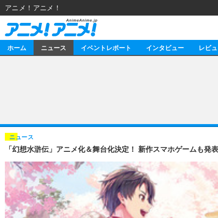
アニメ！アニメ！
ホーム
ニュース
イベントレポート
インタビュー
レビュ
ニュース
アニメ
イベントレポート
マンガ
アニメ
インタビュー
音楽
ライブ
スタッフ
レビュー
ニュース
「幻想水滸伝」アニメ化＆舞台化決定！ 新作スマホゲームも発表
ゲーム
海外イベント
俳優・タレント
アニメ
動画
イベント
ビジネス
書評
アニメ
連載・コラム
ゲーム
アニメ！アニメ！TV