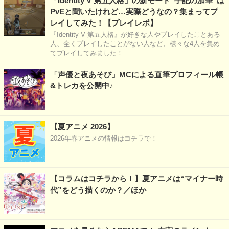
「Identity V 第五人格」の新モード“手記の加筆”は
PvEと聞いたけれど…実際どうなの？集まってプ
レイしてみた！【プレイレポ】
『Identity V 第五人格』が好きな人やプレイしたことある
人、全くプレイしたことがない人など、様々な4人を集め
てプレイしてみました！
「声優と夜あそび」MCによる直筆プロフィール帳
&トレカを公開中♪
【夏アニメ 2026】
2026年春アニメの情報はコチラで！
【コラムはコチラから！】夏アニメは“マイナー時
代”をどう描くのか？／ほか