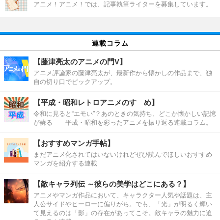
アニメ！アニメ！では、記事執筆ライターを募集しています。
連載コラム
【藤津亮太のアニメの門V】
アニメ評論家の藤津亮太が、最新作から懐かしの作品まで、独
自の切り口でピックアップ。
【平成・昭和レトロアニメのすゝめ】
令和に見ると“エモい”？あのときの気持ち、どこか懐かしい記憶
が蘇る――平成・昭和を彩ったアニメを振り返る連載コラム。
【おすすめマンガ手帖】
まだアニメ化されてはいないけれどぜひ読んでほしいおすすめ
マンガを紹介する連載
【敵キャラ列伝 ～彼らの美学はどこにある？】
アニメやマンガ作品において、キャラクター人気や話題は、主
人公サイドやヒーローに偏りがち。でも、「光」が明るく輝い
て見えるのは「影」の存在があってこそ。敵キャラの魅力に迫