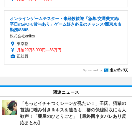
オンラインゲームテスター・未経験歓迎「急募/交通費支給/
平日のみOK/賞与あり」ゲーム好き必見のチャンス/西東京市
勤務/8895
株式会社onlixs
東京都
月給29万3,000円～36万円
正社員
Sponsored by
関連ニュース
「もっとイチャつくシーンが見たい！」壬氏、猫猫の
首筋に噛み付き＆キスを迫るも…簪の伏線回収にも大
歓声！「薬屋のひとりごと」【最終回ネタバレあり反
応まとめ】