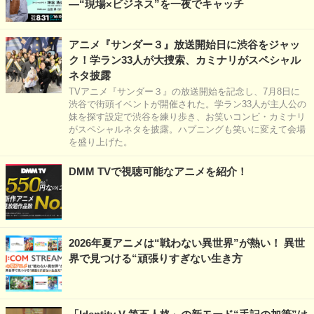
―“現場×ビジネス”を一夜でキャッチ
アニメ『サンダー３』放送開始日に渋谷をジャッ
ク！学ラン33人が大捜索、カミナリがスペシャル
ネタ披露
TVアニメ『サンダー３』の放送開始を記念し、7月8日に
渋谷で街頭イベントが開催された。学ラン33人が主人公の
妹を探す設定で渋谷を練り歩き、お笑いコンビ・カミナリ
がスペシャルネタを披露。ハプニングも笑いに変えて会場
を盛り上げた。
DMM TVで視聴可能なアニメを紹介！
2026年夏アニメは“戦わない異世界”が熱い！ 異世
界で見つける“頑張りすぎない生き方