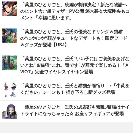
「薬屋のひとりごと」続編が制作決定！新たな物語へ
のヒント含む超ティザーPV公開 悠木碧＆大塚剛央もコ
メント「幸福に思います」
「薬屋のひとりごと」壬氏の優美なドリンク＆猫猫
の“にやにや”顔がキュートなデザートも！限定フード
＆グッズが登場【USJ】
「薬屋のひとりごと」壬氏“いい子にはご褒美をあげな
いとね”＆猫猫“これ、毒です”が耳元で楽しめる！「A
VIOT」完全ワイヤレスイヤホン登場
「薬屋のひとりごと」壬氏と猫猫が雨宿り…♪「牛黄を
ください」シーンも！ 描き下ろし新グッズ登場
「薬屋のひとりごと」壬氏の思案顔も素敵♪猫猫はナイ
トライトになっちゃった☆ お座りフィギュアが登場