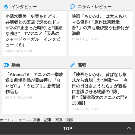
インタビュー
コラム・レビュー
小清水亜美 史実をたどり、
映画「ちいかわ」は大人もハ
共演者との芝居で深めたドレ
マる傑作!「原作は東野圭
ゲネの“止まった時間”と“繊細
吾?」の声も飛び交う仕掛けが
な強さ” TVアニメ「天幕の
満載
ジャードゥーガル」インタビ
2026.8.8(土) 10:45
ュー（８）
2026.8.3(月) 18:00
動画
連載
「AbemaTV」アニメの一挙放
「映画ちいかわ」昔ばなし形
送＆劇場作品が目白押し 「R
式から逸脱した“刺激”― 「今
e:ゼロ」「うたプリ」新海誠
日の日はさようなら」が観客
作品も
に意識させる物語の“裂け
目”【藤津亮太のアニメの門V
2017.3.18(土) 9:06
133回】
2026.8.7(金) 19:15
ホーム
›
ニュース
›
声優
›
記事
›
写真・画像
TOP