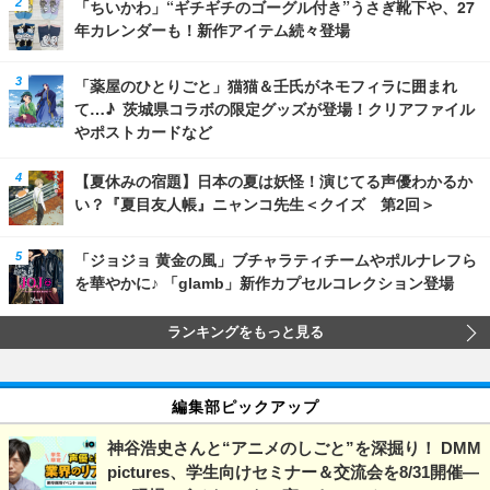
「ちいかわ」“ギチギチのゴーグル付き”うさぎ靴下や、27
年カレンダーも！新作アイテム続々登場
「薬屋のひとりごと」猫猫＆壬氏がネモフィラに囲まれ
て…♪ 茨城県コラボの限定グッズが登場！クリアファイル
やポストカードなど
【夏休みの宿題】日本の夏は妖怪！演じてる声優わかるか
い？『夏目友人帳』ニャンコ先生＜クイズ 第2回＞
「ジョジョ 黄金の風」ブチャラティチームやポルナレフら
を華やかに♪ 「glamb」新作カプセルコレクション登場
ランキングをもっと見る
編集部ピックアップ
神谷浩史さんと“アニメのしごと”を深掘り！ DMM
pictures、学生向けセミナー＆交流会を8/31開催―