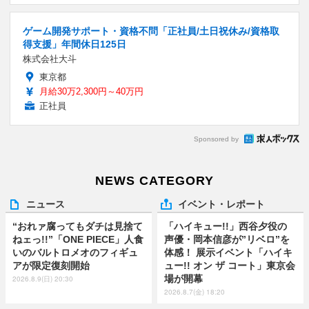
ゲーム開発サポート・資格不問「正社員/土日祝休み/資格取
得支援」年間休日125日
株式会社大斗
東京都
月給30万2,300円～40万円
正社員
Sponsored by
NEWS CATEGORY
ニュース
イベント・レポート
“おれァ腐ってもダチは見捨て
「ハイキュー!!」西谷夕役の
ねェっ!!”「ONE PIECE」人食
声優・岡本信彦が”リベロ”を
いのバルトロメオのフィギュ
体感！ 展示イベント「ハイキ
アが限定復刻開始
ュー!! オン ザ コート」東京会
場が開幕
2026.8.9(日) 20:30
2026.8.7(金) 18:20