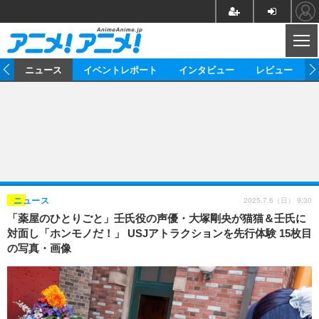
CL
ム
ニュース
イベントレポート
インタビュー
レビュー
ニュース
アニメ
映画/ドラマ
イベントレポート
マンガ
ノベル
アニメ
映画
インタビュー
音楽
声優
ライブ
舞台
スタッフ
声優
レビュー
2025.7.6（日） 9:30
ニュース
「薬屋のひとりごと」壬氏役の声優・大塚剛央が猫猫＆壬氏に
ゲーム
グッズ
海外イベント
ビジネス
俳優・タレント
アーティスト
アニメ
実写
動画
対面し「ホンモノだ！」 USJアトラクションを先行体験 15枚目
イベント
海外
の写真・画像
ビジネス
書評
イベント
アニメ
映画/ドラマ
連載・コラム
ゲーム
座談会
アニメ！アニメ！TV
ABEMA Cafe