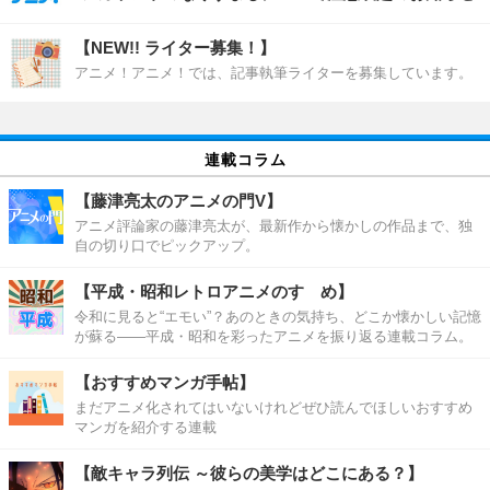
【NEW!! ライター募集！】
アニメ！アニメ！では、記事執筆ライターを募集しています。
連載コラム
【藤津亮太のアニメの門V】
アニメ評論家の藤津亮太が、最新作から懐かしの作品まで、独
自の切り口でピックアップ。
【平成・昭和レトロアニメのすゝめ】
令和に見ると“エモい”？あのときの気持ち、どこか懐かしい記憶
が蘇る――平成・昭和を彩ったアニメを振り返る連載コラム。
【おすすめマンガ手帖】
まだアニメ化されてはいないけれどぜひ読んでほしいおすすめ
マンガを紹介する連載
【敵キャラ列伝 ～彼らの美学はどこにある？】