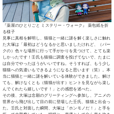
『薬屋のひとりごと ミステリー・ウォーク』 薬包紙を折
る様子
見事に真相を解明し、猫猫と一緒に謎を解く楽しさに触れ
た大塚は「最初はどうなるかと思いましたけれど、（パー
クの）色々な場所に行って手がかりを見つけて、とても楽
しかったです！壬氏も猫猫に調査を投げてないで、たまに
は自分でやったほうがいいですね。そうすれば、もう少し
猫猫への気遣いもできるようになると思います（笑）。本
当に猫猫と一緒に謎を解いている体験ができました。解け
ても、解けなくとも（猫猫が出す）ヒントを見ながら楽し
んでくれたら嬉しいです！」との感想を述べた。
その後、大塚は念願のグリーティングへ参加し、アニメの
世界から飛び出して目の前に登場した壬氏、猫猫と出会っ
た。壬氏と対面した瞬間、大塚は「ホンモノだ！」と手を