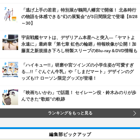
「逃げ上手の若君」特別展が鶴岡八幡宮で開催！ 北条時行
の物語を体感できる“幻の展覧会”が3日間限定で登場【8/28
～30】
宇宙戦艦ヤマトは、デザリアム本星へと突入―「ヤマトよ
永遠に」最終章「第七章 虹色の輪廻」特報映像が公開！加
藤直之新規描き下ろし特製スリーブのBlu-ray＆DVD情報も
「ハイキュー!!」研磨や宮ツインズの小学生姿が可愛すぎ
る…!!「ぐんぐん牛乳」や「しまだマート」デザインのグ
ッズも!? ローソン限定グッズが登場！
「映画ちいかわ」で話題！ セイレーン役・鈴木みのりが歩
んできた“歌姫”の軌跡
ランキングをもっと見る
編集部ピックアップ