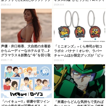
ショップの事後通販がスタート！
ールド風呂敷も便利◎【予約開
2026.8.2
2026.8.6
始】
声優・井口裕香、大自然の水着姿
「ミニオンズ」×くら寿司が初コ
からムーディーなホテルまで…♪
ラボ☆ バナナ！オレや、ラバー
グラマラス＆妖艶な“今”を切り取
チャームほか限定グッズが「ビッ
り！3冊目写真集が発売中
くらポン！」に登場【8月7日～】
2026.7.15
2026.8.3
「ハイキュー!!」研磨や宮ツイン
「来週からどんな気持ちで見れば
ズの小学生姿が可愛すぎる…!!