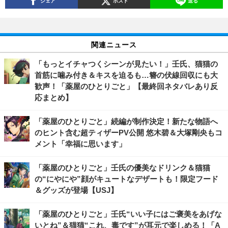
シェア
ポスト
送る
関連ニュース
「もっとイチャつくシーンが見たい！」壬氏、猫猫の
首筋に噛み付き＆キスを迫るも…簪の伏線回収にも大
歓声！「薬屋のひとりごと」【最終回ネタバレあり反
応まとめ】
「薬屋のひとりごと」続編が制作決定！新たな物語へ
のヒント含む超ティザーPV公開 悠木碧＆大塚剛央もコ
メント「幸福に思います」
「薬屋のひとりごと」壬氏の優美なドリンク＆猫猫
の“にやにや”顔がキュートなデザートも！限定フード
＆グッズが登場【USJ】
「薬屋のひとりごと」壬氏“いい子にはご褒美をあげな
いとね”＆猫猫“これ、毒です”が耳元で楽しめる！「A