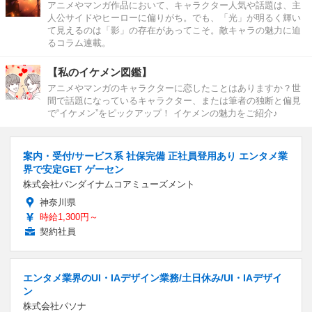
アニメやマンガ作品において、キャラクター人気や話題は、主
人公サイドやヒーローに偏りがち。でも、「光」が明るく輝い
て見えるのは「影」の存在があってこそ。敵キャラの魅力に迫
るコラム連載。
【私のイケメン図鑑】
アニメやマンガのキャラクターに恋したことはありますか？世
間で話題になっているキャラクター、または筆者の独断と偏見
で“イケメン”をピックアップ！ イケメンの魅力をご紹介♪
案内・受付/サービス系 社保完備 正社員登用あり エンタメ業
界で安定GET ゲーセン
株式会社バンダイナムコアミューズメント
神奈川県
時給1,300円～
契約社員
エンタメ業界のUI・IAデザイン業務/土日休み/UI・IAデザイ
ン
株式会社パソナ