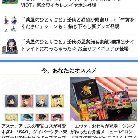
VIOT」完全ワイヤレスイヤホン登場
「薬屋のひとりごと」壬氏と猫猫が雨宿り…♪「牛黄を
ください」シーンも！ 描き下ろし新グッズ登場
「薬屋のひとりごと」壬氏の思案顔も素敵♪猫猫はナイ
トライトになっちゃった☆ お座りフィギュアが登場
今、あなたにオススメ
アスナ、アリスの警官コスが可愛
「エヴァ」おせちが登場！シンジ
すぎ♪ 「SAO」ダイバーシティ東
が作ったお弁当メニューや“ロン
京プラザで行われたポップアップ
ギヌスの槍”がピックに！A.T.フィ