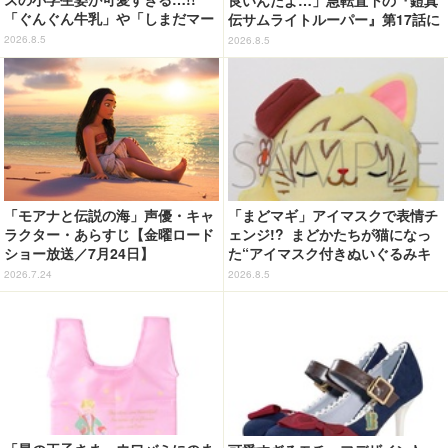
良いんだよ…」急転直下の『鎧真
「ぐんぐん牛乳」や「しまだマー
伝サムライトルーパー』第17話に
ト」デザインのグッズも!? ロー
感情の追いつかない視聴者が続
2026.8.5
2026.8.5
ソン限定グッズが登場！
出…【ネタバレあり反応まとめ】
「モアナと伝説の海」声優・キャ
「まどマギ」アイマスクで表情チ
ラクター・あらすじ【金曜ロード
ェンジ!? まどかたちが猫になっ
ショー放送／7月24日】
た“アイマスク付きぬいぐるみキ
ーホルダー”が登場
2026.7.24
2026.8.5