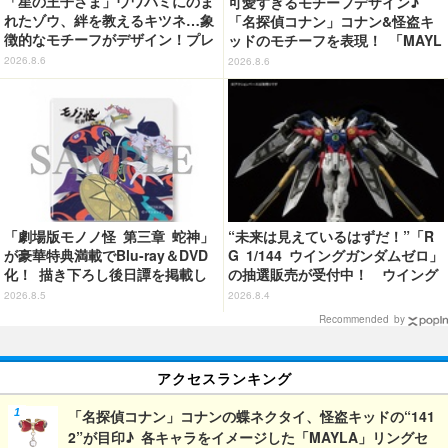
「星の王子さま」ウワバミにのま
可愛すぎるモチーフデザイン♪
れたゾウ、絆を教えるキツネ…象
「名探偵コナン」コナン&怪盗キ
徴的なモチーフがデザイン！プレ
ッドのモチーフを表現！ 「MAYL
ートチャーム&エコバッグ登場
A」パンプスがセール実施中【3
2026.8.6
2026.8.6
0％オフセール】
「劇場版モノノ怪 第三章 蛇神」
“未来は見えているはずだ！”「R
が豪華特典満載でBlu-ray＆DVD
G 1/144 ウイングガンダムゼロ」
化！ 描き下ろし後日譚を掲載し
の抽選販売が受付中！ ウイング
たブックレットなど
バインダーにRGならではのギミ
2026.8.5
2026.8.4
ックを搭載
Recommended by
アクセスランキング
「名探偵コナン」コナンの蝶ネクタイ、怪盗キッドの“141
2”が目印♪ 各キャラをイメージした「MAYLA」リングセ