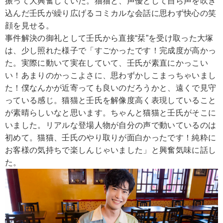
振って大興奮していた。猫猫と、声優として自ら声を吹き
込んだ壬氏が繰り広げるコミカルな会話に思わず快心の笑
顔を見せる。
事件解決の御礼として壬氏から直接“栞”を受け取った大塚
は、少し照れた様子で「すごかったです！完成度が高かっ
た。実際に動いて実在していて、壬氏が素直にかっこい
い！あまりのかっこよさに、思わずかしこまっちゃいまし
た！僕なんかが近寄っても良いのだろうかと、遠くで見守
っている感じ。猫猫と壬氏を解像度高く表現していること
が素晴らしいなと思います。ちゃんと猫猫と壬氏がそこに
いました。リアルな登場人物が自分の声で動いているのは
初めて。猫猫、壬氏のやり取りが面白かったです！純粋に
お客様の気持ちで楽しんじゃいました」と興奮気味に話し
た。