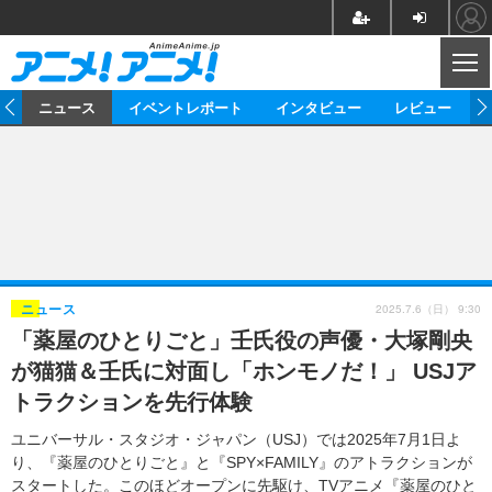
CL
ム
ニュース
イベントレポート
インタビュー
レビュー
ニュース
アニメ
映画/ドラマ
イベントレポート
マンガ
ノベル
アニメ
映画
インタビュー
音楽
声優
ライブ
舞台
スタッフ
声優
レビュー
2025.7.6（日） 9:30
ニュース
「薬屋のひとりごと」壬氏役の声優・大塚剛央
ゲーム
グッズ
海外イベント
ビジネス
俳優・タレント
アーティスト
アニメ
実写
動画
が猫猫＆壬氏に対面し「ホンモノだ！」 USJア
イベント
海外
ビジネス
書評
イベント
アニメ
映画/ドラマ
連載・コラム
トラクションを先行体験
ゲーム
座談会
アニメ！アニメ！TV
ABEMA Cafe
ユニバーサル・スタジオ・ジャパン（USJ）では2025年7月1日よ
り、『薬屋のひとりごと』と『SPY×FAMILY』のアトラクションが
スタートした。このほどオープンに先駆け、TVアニメ『薬屋のひと