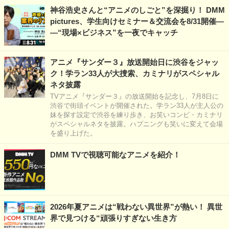
神谷浩史さんと“アニメのしごと”を深掘り！ DMM
pictures、学生向けセミナー＆交流会を8/31開催―
―“現場×ビジネス”を一夜でキャッチ
アニメ『サンダー３』放送開始日に渋谷をジャッ
ク！学ラン33人が大捜索、カミナリがスペシャル
ネタ披露
TVアニメ『サンダー３』の放送開始を記念し、7月8日に
渋谷で街頭イベントが開催された。学ラン33人が主人公の
妹を探す設定で渋谷を練り歩き、お笑いコンビ・カミナリ
がスペシャルネタを披露。ハプニングも笑いに変えて会場
を盛り上げた。
DMM TVで視聴可能なアニメを紹介！
2026年夏アニメは“戦わない異世界”が熱い！ 異世
界で見つける“頑張りすぎない生き方