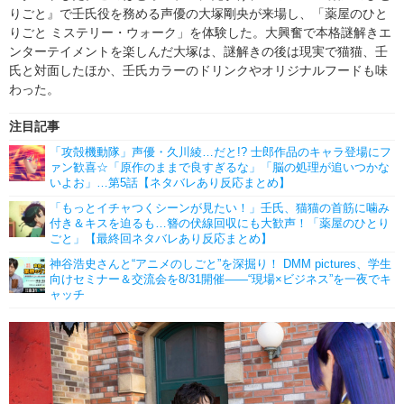
りごと』で壬氏役を務める声優の大塚剛央が来場し、「薬屋のひと
りごと ミステリー・ウォーク」を体験した。大興奮で本格謎解きエ
ンターテイメントを楽しんだ大塚は、謎解きの後は現実で猫猫、壬
氏と対面したほか、壬氏カラーのドリンクやオリジナルフードも味
わった。
注目記事
「攻殻機動隊」声優・久川綾…だと!? 士郎作品のキャラ登場にフ
ァン歓喜☆「原作のままで良すぎるな」「脳の処理が追いつかな
いよお」…第5話【ネタバレあり反応まとめ】
「もっとイチャつくシーンが見たい！」壬氏、猫猫の首筋に噛み
付き＆キスを迫るも…簪の伏線回収にも大歓声！「薬屋のひとり
ごと」【最終回ネタバレあり反応まとめ】
神谷浩史さんと“アニメのしごと”を深掘り！ DMM pictures、学生
向けセミナー＆交流会を8/31開催――“現場×ビジネス”を一夜でキ
ャッチ