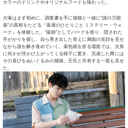
カラーのドリンクやオリジナルフードも味わった。
大塚はまず初めに、調査書を手に猫猫と一緒に“謎の万能
薬”の真相をたどる「薬屋のひとりごと ミステリー・ウォ
ーク』を体験した。“薬師”としてパークを巡り、隠された
手がかりを探し、自ら導き出した答えに満面の笑顔を見せ
ながら謎を解き進めていく。薬包紙を折る場面では、次第
に何かが浮かび上がってくる様子に驚き、完成した際には
その喜びをぬいぐるみの猫猫、壬氏と共有する一面も見せ
た。