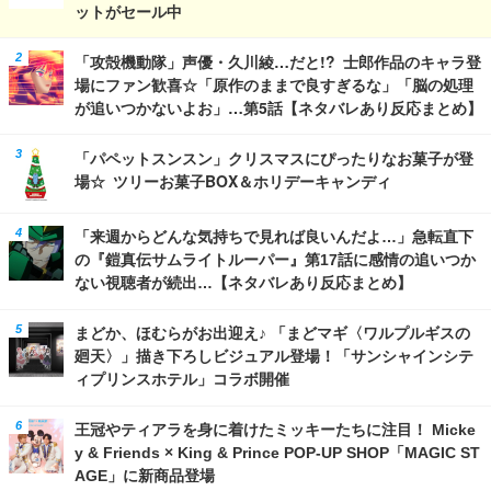
ットがセール中
「攻殻機動隊」声優・久川綾…だと!? 士郎作品のキャラ登
場にファン歓喜☆「原作のままで良すぎるな」「脳の処理
が追いつかないよお」…第5話【ネタバレあり反応まとめ】
「パペットスンスン」クリスマスにぴったりなお菓子が登
場☆ ツリーお菓子BOX＆ホリデーキャンディ
「来週からどんな気持ちで見れば良いんだよ…」急転直下
の『鎧真伝サムライトルーパー』第17話に感情の追いつか
ない視聴者が続出…【ネタバレあり反応まとめ】
まどか、ほむらがお出迎え♪ 「まどマギ〈ワルプルギスの
廻天〉」描き下ろしビジュアル登場！「サンシャインシテ
ィプリンスホテル」コラボ開催
王冠やティアラを身に着けたミッキーたちに注目！ Micke
y & Friends × King & Prince POP-UP SHOP「MAGIC ST
AGE」に新商品登場