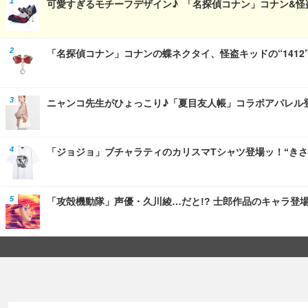
可愛すぎるモチーフデザイン♪ 「名探偵コナン」コナン&怪
「名探偵コナン」コナンの蝶ネクタイ、怪盗キッドの“1412
ニャンコ先生がひょっこり♪「夏目友人帳」コラボアパレル
「ジョジョ」ブチャラティのカリスマTシャツ登場ッ！“き
「攻殻機動隊」声優・久川綾…だと!? 士郎作品のキャラ