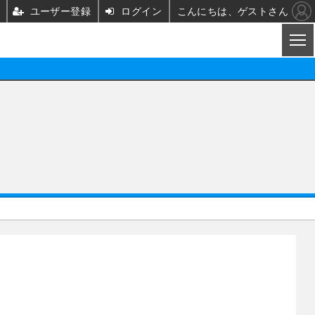
ユーザー登録
ログイン
こんにちは、ゲストさん
CL
映画/ドラマ
ノベル
映画
声優
舞台
声優
グッズ
ビジネス
アーティスト
実写
海外
イベント
映画/ドラマ
座談会
ABEMA Cafe