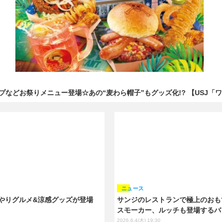
などお祭りメニュー登場☆あの“麦わら帽子”もグッズ化!? 【USJ「
ニュース
やりグルメ&涼感グッズが登場
サンジのレストランで極上のおもて
スモーカー、ルッチも登場するバ
2026.6.4(木) 19:30