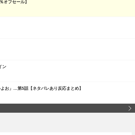
0％オフセール】
イン
いよお」…第5話【ネタバレあり反応まとめ】