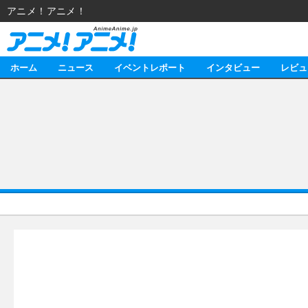
アニメ！アニメ！
ホーム
ニュース
イベントレポート
インタビュー
レビュ
ニュース
アニメ
イベントレポート
マンガ
アニメ
インタビュー
音楽
ライブ
スタッフ
レビュー
ゲーム
海外イベント
俳優・タレント
アニメ
動画
イベント
ビジネス
書評
アニメ
連載・コラム
ゲーム
アニメ！アニメ！TV