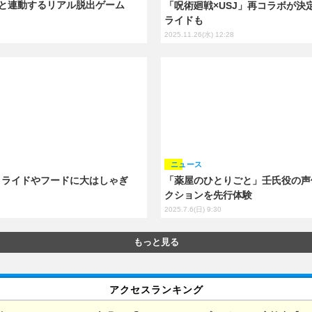
と連動するリアル脱出ゲーム
「呪術廻戦×USJ」再コラボが決
ライドも
2025.11.26(水) 12:28
ニュース
！ ライドやフードに大はしゃぎ
「薬屋のひとりごと」壬氏役の声
クションを先行体験
2025.7.6(日) 9:30
もっと見る
アクセスランキング