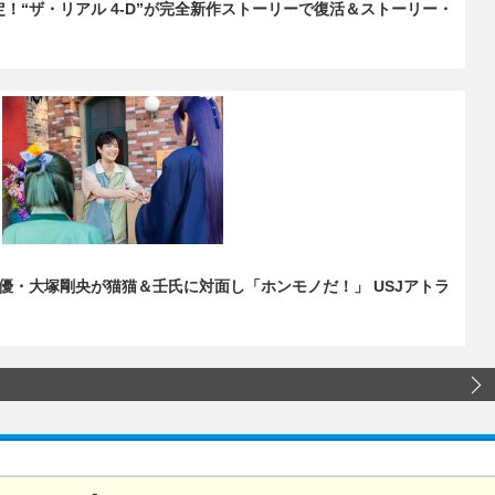
定！“ザ・リアル 4-D”が完全新作ストーリーで復活＆ストーリー・
優・大塚剛央が猫猫＆壬氏に対面し「ホンモノだ！」 USJアトラ