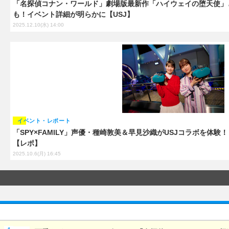
「名探偵コナン・ワールド」劇場版最新作「ハイウェイの堕天使」
も！イベント詳細が明らかに【USJ】
2025.12.10(水) 14:00
イベント・レポート
「SPY×FAMILY」声優・種崎敦美＆早見沙織がUSJコラボを体験
【レポ】
2025.10.6(月) 16:45