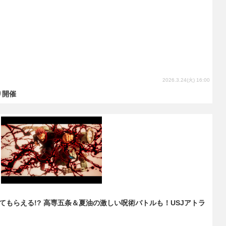
2026.3.24(火) 16:00
り開催
もらえる!? 高専五条＆夏油の激しい呪術バトルも！USJアトラ