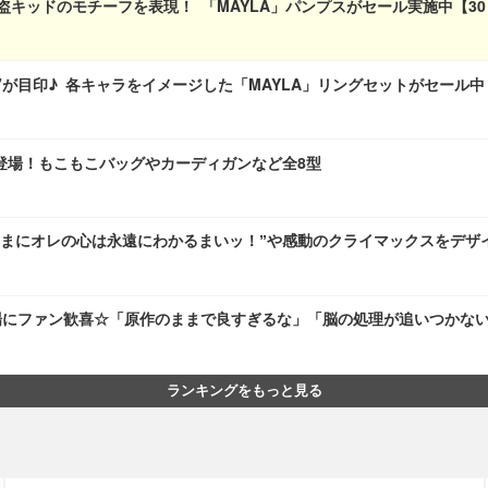
盗キッドのモチーフを表現！ 「MAYLA」パンプスがセール実施中【3
”が目印♪ 各キャラをイメージした「MAYLA」リングセットがセール中
登場！もこもこバッグやカーディガンなど全8型
さまにオレの心は永遠にわかるまいッ！”や感動のクライマックスをデザ
登場にファン歓喜☆「原作のままで良すぎるな」「脳の処理が追いつかな
ランキングをもっと見る