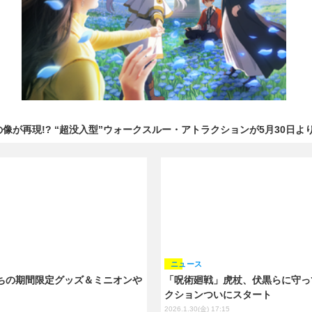
像が再現!? “超没入型”ウォークスルー・アトラクションが5月30日よ
ニュース
ちの期間限定グッズ＆ミニオンや
「呪術廻戦」虎杖、伏黒らに守って
クションついにスタート
2026.1.30(金) 17:15