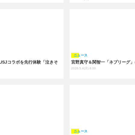
ニュース
USJコラボを先行体験「泣きそ
宮野真守＆関智一「ネプリーグ」
2026.5.4(月) 6:00
ニュース