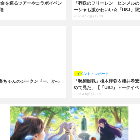
」舞台を巡るツアーやコラボイベン
「葬送のフリーレン」ヒンメルの
催
ーシャも激かわいい☆「USJ」
2026.4.17(金) 12:39
イベント・レポート
「呪術廻戦」榎木淳弥＆櫻井孝宏
世良ちゃんのジークンドー、かっ
めて見た」【「USJ」トークイ
2026.4.6(月) 12:00