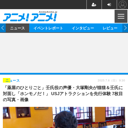
CL
ム
ニュース
イベントレポート
インタビュー
レビュー
ニュース
アニメ
映画/ドラマ
イベントレポート
マンガ
ノベル
アニメ
映画
インタビュー
音楽
声優
ライブ
舞台
スタッフ
声優
レビュー
2025.7.6（日） 9:30
ニュース
「薬屋のひとりごと」壬氏役の声優・大塚剛央が猫猫＆壬氏に
ゲーム
グッズ
海外イベント
ビジネス
俳優・タレント
アーティスト
アニメ
実写
動画
対面し「ホンモノだ！」 USJアトラクションを先行体験 7枚目
イベント
海外
の写真・画像
ビジネス
書評
イベント
アニメ
映画/ドラマ
連載・コラム
ゲーム
座談会
アニメ！アニメ！TV
ABEMA Cafe