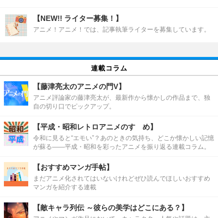
【NEW!! ライター募集！】
アニメ！アニメ！では、記事執筆ライターを募集しています。
連載コラム
【藤津亮太のアニメの門V】
アニメ評論家の藤津亮太が、最新作から懐かしの作品まで、独
自の切り口でピックアップ。
【平成・昭和レトロアニメのすゝめ】
令和に見ると“エモい”？あのときの気持ち、どこか懐かしい記憶
が蘇る――平成・昭和を彩ったアニメを振り返る連載コラム。
【おすすめマンガ手帖】
まだアニメ化されてはいないけれどぜひ読んでほしいおすすめ
マンガを紹介する連載
【敵キャラ列伝 ～彼らの美学はどこにある？】