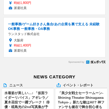
時給1,800円
派遣社員
一般事務/ゲーム好きさん集合/あの企業を裏で支える 未経験
OK事務 一般事務・OA事務
ランスタッド株式会社
大阪府
時給1,400円
派遣社員
Sponsored by
NEWS CATEGORY
ニュース
イベント・レポート
水着姿が美しい…♪ 「仮面ラ
「美少女戦士セーラームーン-
イダーリバイス」アギレラ／
Shining Theater Shinagawa
夏木花役で一躍ブレーク！ 俳
Tokyo-」新たな敵はAI!? 神フ
優・椛島光の2nd写真集が予
ァンサも健在で舞台初心者も