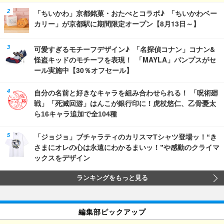
「ちいかわ」京都銘菓・おたべとコラボ♪ 「ちいかわベー
カリー」が京都駅に期間限定オープン【8月13日～】
可愛すぎるモチーフデザイン♪ 「名探偵コナン」コナン&
怪盗キッドのモチーフを表現！ 「MAYLA」パンプスがセ
ール実施中【30％オフセール】
自分の名前と好きなキャラを組み合わせられる！ 「呪術廻
戦」「死滅回游」はんこが銀行印に！虎杖悠仁、乙骨憂太
ら16キャラ追加で全104種
「ジョジョ」ブチャラティのカリスマTシャツ登場ッ！“き
さまにオレの心は永遠にわかるまいッ！”や感動のクライマ
ックスをデザイン
ランキングをもっと見る
編集部ピックアップ