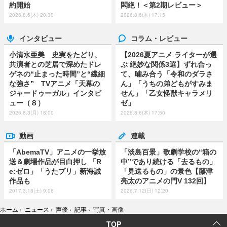
約開始
悶絶！＜第2期レビュー＞
2026.8.6(木) 20:30
2026.8.6(木) 17:15
インタビュー
コラム・レビュー
小清水亜美 史実をたどり、
【2026夏アニメ ライターが選
共演者との芝居で深めたドレ
ぶ 絶妙な関係3選】ずれ合っ
ゲネの“止まった時間”と“繊細
て、噛み合う「令和のダラさ
な強さ” TVアニメ「天幕の
ん」「うちの弟どもがすみま
ジャードゥーガル」インタビ
せん」「乙女怪獣キャラメリ
ュー（８）
ゼ」
2026.8.3(月) 18:00
2026.8.6(木) 17:50
動画
連載
「AbemaTV」アニメの一挙放
「淡島百景」歌劇学校の“箱の
送＆劇場作品が目白押し 「R
中”であり続ける「去るもの」
e:ゼロ」「うたプリ」新海誠
「見送るもの」の景色【藤津
作品も
亮太のアニメの門V 132回】
2017.3.18(土) 9:06
2026.7.12(日) 12:20
ホーム
›
ニュース
›
声優
›
記事
›
写真・画像
TOP