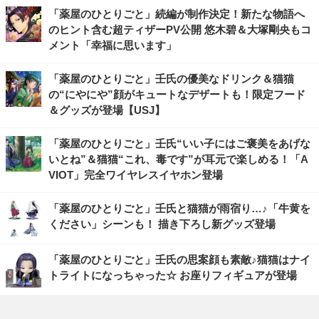
「薬屋のひとりごと」続編が制作決定！新たな物語へ
のヒント含む超ティザーPV公開 悠木碧＆大塚剛央もコ
メント「幸福に思います」
「薬屋のひとりごと」壬氏の優美なドリンク＆猫猫
の“にやにや”顔がキュートなデザートも！限定フード
＆グッズが登場【USJ】
「薬屋のひとりごと」壬氏“いい子にはご褒美をあげな
いとね”＆猫猫“これ、毒です”が耳元で楽しめる！「A
VIOT」完全ワイヤレスイヤホン登場
「薬屋のひとりごと」壬氏と猫猫が雨宿り…♪「牛黄を
ください」シーンも！ 描き下ろし新グッズ登場
「薬屋のひとりごと」壬氏の思案顔も素敵♪猫猫はナイ
トライトになっちゃった☆ お座りフィギュアが登場