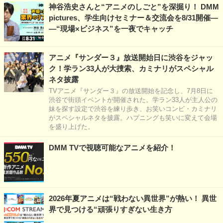
神谷浩史さんと“アニメのしごと”を深掘り！ DMM
pictures、学生向けセミナー＆交流会を8/31開催―
―“現場×ビジネス”を一夜でキャッチ
アニメ『サンダー３』放送開始日に渋谷をジャッ
ク！学ラン33人が大捜索、カミナリがスペシャル
ネタ披露
TVアニメ『サンダー３』の放送開始を記念し、7月8日に
渋谷で街頭イベントが開催された。学ラン33人が主人公の
妹を探す設定で渋谷を練り歩き、お笑いコンビ・カミナリ
がスペシャルネタを披露。ハプニングも笑いに変えて会場
を盛り上げた。
DMM TVで視聴可能なアニメを紹介！
2026年夏アニメは“戦わない異世界”が熱い！ 異世
界で見つける“頑張りすぎない生き方