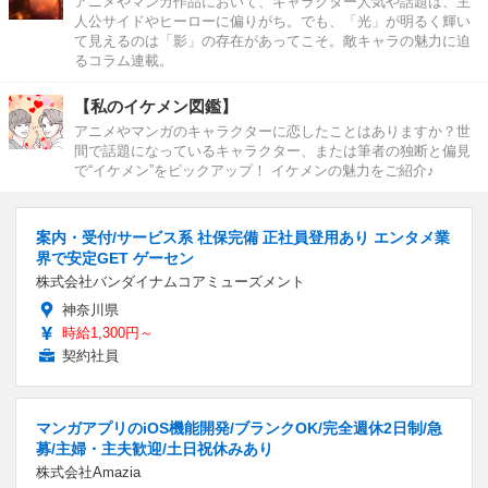
アニメやマンガ作品において、キャラクター人気や話題は、主
人公サイドやヒーローに偏りがち。でも、「光」が明るく輝い
て見えるのは「影」の存在があってこそ。敵キャラの魅力に迫
るコラム連載。
【私のイケメン図鑑】
アニメやマンガのキャラクターに恋したことはありますか？世
間で話題になっているキャラクター、または筆者の独断と偏見
で“イケメン”をピックアップ！ イケメンの魅力をご紹介♪
案内・受付/サービス系 社保完備 正社員登用あり エンタメ業
界で安定GET ゲーセン
株式会社バンダイナムコアミューズメント
神奈川県
時給1,300円～
契約社員
マンガアプリのiOS機能開発/ブランクOK/完全週休2日制/急
募/主婦・主夫歓迎/土日祝休みあり
株式会社Amazia