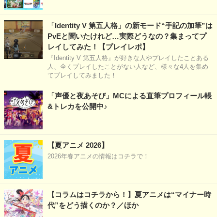
「Identity V 第五人格」の新モード“手記の加筆”は
PvEと聞いたけれど…実際どうなの？集まってプ
レイしてみた！【プレイレポ】
『Identity V 第五人格』が好きな人やプレイしたことある
人、全くプレイしたことがない人など、様々な4人を集め
てプレイしてみました！
「声優と夜あそび」MCによる直筆プロフィール帳
&トレカを公開中♪
【夏アニメ 2026】
2026年春アニメの情報はコチラで！
【コラムはコチラから！】夏アニメは“マイナー時
代”をどう描くのか？／ほか