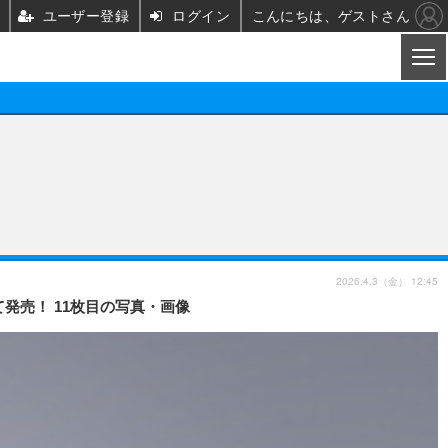
ユーザー登録
ログイン
こんにちは、ゲストさん
CL
映画/ドラマ
ノベル
映画
声優
舞台
声優
2026.4.3（金） 12:45
て発売！ 11枚目の写真・画像
グッズ
ビジネス
アーティスト
実写
海外
イベント
映画/ドラマ
座談会
ABEMA Cafe