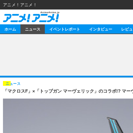
アニメ！アニメ！
ホーム
ニュース
イベントレポート
インタビュー
レビュ
ニュース
アニメ
イベントレポート
マンガ
アニメ
インタビュー
音楽
ライブ
スタッフ
レビュー
ニュース
「マクロスF」×「トップガン マーヴェリック」のコラボ!? マー
ゲーム
海外イベント
俳優・タレント
アニメ
動画
イベント
ビジネス
書評
アニメ
連載・コラム
ゲーム
アニメ！アニメ！TV