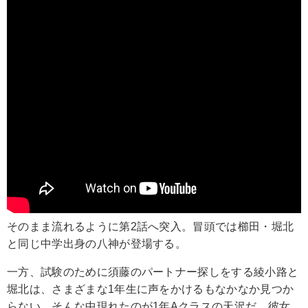
そのまま流れるように第2話へ突入。冒頭では櫛田・堀北
と同じ中学出身の八神が登場する。
一方、試験のために須藤のパートナー探しをする綾小路と
堀北は、さまざまな1年生に声をかけるもなかなか見つか
らない。そんな中現れたのが1年Aクラスの天沢だ。彼女