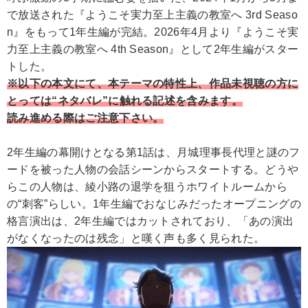
で放送された『ようこそ実力至上主義の教室へ 3rd Seaso
n』をもって1年生編が完結。2026年4月より『ようこそ実
力至上主義の教室へ 4th Season』として2年生編がスター
トした。
※以下の本文にて、本テーマの特性上、作品未視聴の方に
とっては“ネタバレ”に触れる記述を含みます。
読み進める際はご注意下さい。
2年生編の幕開けとなる第1話は、月城理事長代理と謎のフ
ードを被った人物の会話シーンからスタートする。どうや
らこの人物は、綾小路の退学を狙うホワイトルームから
の“刺客”らしい。1年生編でおなじみだったオープニングの
格言演出は、2年生編ではカットされており、「あの演出
がなくなったのは残念」と嘆く声も多く見られた。