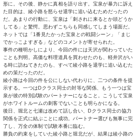
形に。その後、静かに真相を語り出す。宝泉が暴力に訴え
た目的は、綾小路を怒らせ退学に追い込むためだったの
だ。あまりの行動に、宝泉は「刺されに来るとか頭どうか
してる」と驚愕。思わずこちらも同感してしまう場面だ。
ネットでは「1番見たかった宝泉との戦闘シーン」「まじ
でかっこよすぎる」などのコメントが寄せられた。
事件の種明かしにより、今回の件には天沢が関わっていた
ことも判明。高価な料理道具を買わせたのも、軽井沢がい
る時に訪ねてきたのも、すべて綾小路を退学に追い込むた
めの策だったのだ。
綾小路は今回の件を公にしない代わりに、二つの条件を提
示する。一つはDクラス同士の対等な関係、もう一つは宝
泉が彼の特別試験のパートナーになること。こうして宝泉
がホワイトルームの刺客でないことも明らかになる。
後日、堀北と七瀬は改めて話し合い、Dクラス同士の協力
関係を正式に結ぶことに成功。パートナー選びも無事に完
了し、万全の体制で試験本番に臨む。
勝負の約束をしていた綾小路と堀北だが、結果は綾小路の