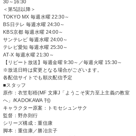
30～16:30
＜第5話以降＞
TOKYO MX 毎週水曜 22:30～
BS日テレ 毎週水曜 24:30～
KBS京都 毎週水曜 24:00～
サンテレビ 毎週水曜 24:00～
テレビ愛知 毎週水曜 25:30～
AT-X 毎週水曜 21:30～
【リピート放送】毎週金曜 9:30～／毎週火曜 15:30～
※放送日時は変更となる場合がございます。
各配信サイトでも順次配信予定
■スタッフ
原作：衣笠彰梧(MF 文庫J「ようこそ実力至上主義の教室
へ」/KADOKAWA 刊)
キャラクター原案：トモセシュンサク
監督：野亦則行
シリーズ構成：重信康
脚本：重信康／勝冶京子