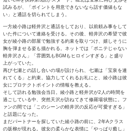
試みるが、「ポイントを用意できないなら話す価値もな
い」と通話を切られてしまう。
一方綾小路は軽井沢と通話をしており、以前頼み事をして
いた件について連絡を受ける。その後、軽井沢の希望で彼
女が綾小路の部屋で勉強する約束を取りつけ、嬉しそうに
胸を弾ませる姿も描かれる。ネットでは「ポニテじゃない
軽井沢さん」「雰囲気もBGMもヒロインすぎる」と盛り
上がっていた。
再び七瀬との話し合いの場が設けられ、七瀬は「宝泉を連
れてくる」と約束。協力してくれるお礼にと、綾小路は彼
女にプロテクトポイントの情報を教える。
そして訪れる勉強会当日。綾小路と軽井沢が2人の時間を
過ごしている中、突然天沢が訪ねてきて修羅場状態に。フ
ァンの間では「このシーンの軽井沢の反応が可愛すぎる」
と話題になった。
まだパートナーを探していた綾小路の前に、2年Aクラス
の坂柳が現れる。彼女の柔らかな表情に「やっぱり癒し」