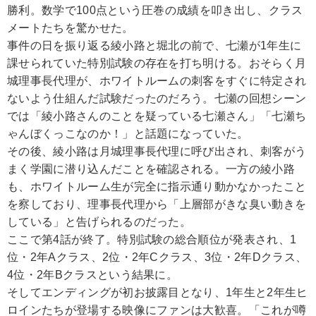
勝利。数学で100点という圧巻の成績を叩き出し、クラス
メートたちを驚かせた。
事件の日を振り返る綾小路と堀北の前で、七瀬が1年生に
課せられていた特別試験の存在を打ち明ける。おそらく月
城理事長代理が、ホワイトルームの刺客をすぐに特定され
ないよう仕組んだ試験だったのだろう。七瀬の回想シーン
では「綾小路さんのことを疑っている七瀬さん」「七瀬ち
ゃんぼくっこなのか！」と話題になっていた。
その後、綾小路は月城理事長代理に呼び出され、刺客がう
まく学園に潜り込んだことを確認される。一方の綾小路
も、ホワイトルーム生が完全に指示通り動かなかったこと
を察しており、理事長代理から「上層部がきな臭い動きを
している」と告げられるのだった。
ここで第4話が終了。特別試験の総合順位が発表され、1
位・2年Aクラス、2位・2年Cクラス、3位・2年Dクラス、
4位・2年Bクラスという結果に。
そしてエンディングが初お披露目となり、1年生と2年生ヒ
ロインたちが登場する映像にファンは大歓喜。「これが噂