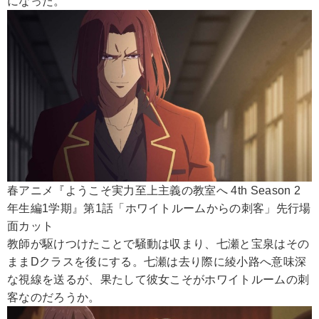
になった。
春アニメ『ようこそ実力至上主義の教室へ 4th Season 2
年生編1学期』第1話「ホワイトルームからの刺客」先行場
面カット
教師が駆けつけたことで騒動は収まり、七瀬と宝泉はその
ままDクラスを後にする。七瀬は去り際に綾小路へ意味深
な視線を送るが、果たして彼女こそがホワイトルームの刺
客なのだろうか。