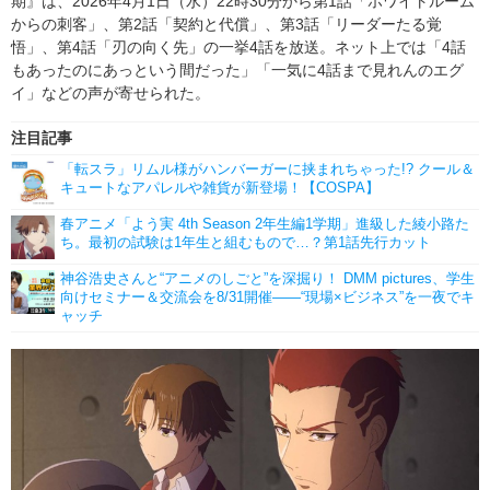
期』は、2026年4月1日（水）22時30分から第1話「ホワイトルーム
からの刺客」、第2話「契約と代償」、第3話「リーダーたる覚
悟」、第4話「刃の向く先」の一挙4話を放送。ネット上では「4話
もあったのにあっという間だった」「一気に4話まで見れんのエグ
イ」などの声が寄せられた。
注目記事
「転スラ」リムル様がハンバーガーに挟まれちゃった!? クール＆
キュートなアパレルや雑貨が新登場！【COSPA】
春アニメ「よう実 4th Season 2年生編1学期」進級した綾小路た
ち。最初の試験は1年生と組むもので…？第1話先行カット
神谷浩史さんと“アニメのしごと”を深掘り！ DMM pictures、学生
向けセミナー＆交流会を8/31開催――“現場×ビジネス”を一夜でキ
ャッチ