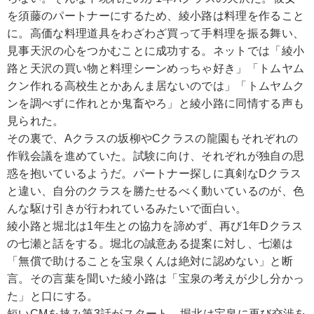
を須藤のパートナーにするため、綾小路は料理を作ること
に。高価な料理道具をわざわざ買って手料理を振る舞い、
見事天沢の心をつかむことに成功する。ネットでは「綾小
路と天沢の買い物と料理シーンめっちゃ好き」「トムヤム
クン作れる高校生とかあんま居ないのでは」「トムヤムク
ンを調べずに作れとか鬼畜やろ」と綾小路に同情する声も
見られた。
その裏で、Aクラスの坂柳やCクラスの龍園もそれぞれの
作戦会議を進めていた。試験に向け、それぞれが独自の思
惑を抱いているようだ。パートナー探しに真剣なDクラス
と違い、自分のクラスを勝たせるべく動いているのが、色
んな駆け引きが行われているみたいで面白い。
綾小路と堀北は1年生との協力を諦めず、再び1年Dクラス
の七瀬と話をする。堀北の誠意ある提案に対し、七瀬は
「無償で助けることを宝泉くんは絶対に認めない」と断
言。その言葉を聞いた綾小路は「宝泉の考えが少し分かっ
た」と口にする。
短いCMを挟み第3話がスタート。堀北は宝泉に再び交渉を