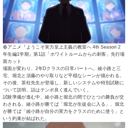
春アニメ『ようこそ実力至上主義の教室へ 4th Season 2
年生編1学期』第1話「ホワイトルームからの刺客」先行場
面カット
場面が変わり、2年Dクラスの日常パートへ。綾小路と三
宅、堀北と須藤のやり取りなど平穏なシーンが描かれる。
その後、茶柱先生が登場し、新しいシステムや特別試験に
ついて説明。話はテンポ良く進んでいく。
試験準備が進む中、綾小路と堀北の間でひとつの勝負が交
わされる。綾小路が勝てば「堀北が生徒会に入る」、堀北
が勝てば「綾小路が自分の実力をクラスのために使う」と
いう約束が結ばれた。