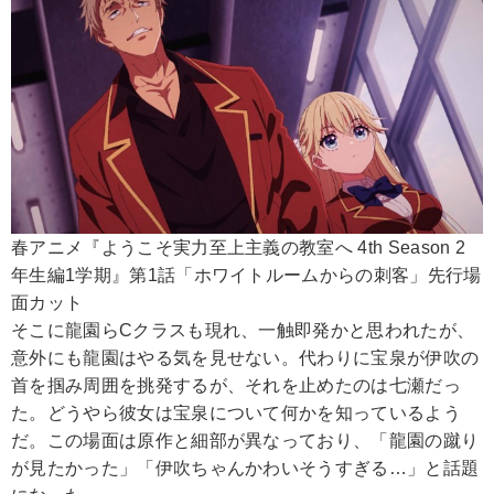
春アニメ『ようこそ実力至上主義の教室へ 4th Season 2
年生編1学期』第1話「ホワイトルームからの刺客」先行場
面カット
そこに龍園らCクラスも現れ、一触即発かと思われたが、
意外にも龍園はやる気を見せない。代わりに宝泉が伊吹の
首を掴み周囲を挑発するが、それを止めたのは七瀬だっ
た。どうやら彼女は宝泉について何かを知っているよう
だ。この場面は原作と細部が異なっており、「龍園の蹴り
が見たかった」「伊吹ちゃんかわいそうすぎる…」と話題