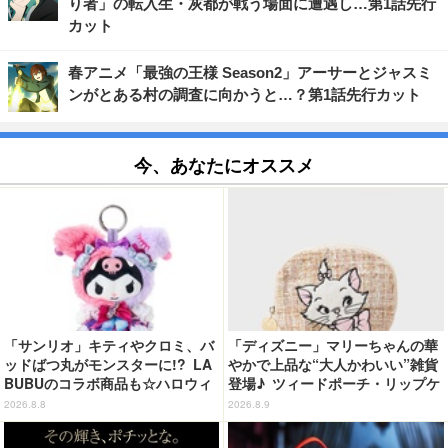
り者」の転入生・灰都が戦う場面に遭遇し…第1話先行
カット
春アニメ「最強の王様 Season2」アーサーとジャスミ
ンがとある村の調査に向かうと…？第1話先行カット
今、あなたにオススメ
「サンリオ」キティやクロミ、バ
「ディズニー」マリーちゃんの華
ッドばつ丸がモンスターに!? LA
やかで上品な“大人かわいい”雑貨
BUBUのコラボ商品も☆ハロウィ
登場♪ ツィードポーチ・リップケ
ーングッズ情報が到着【サンリオ
ース・トート
2026.8.8
2026.8.9
ピューロランド】