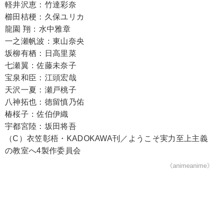
軽井沢恵：竹達彩奈
櫛田桔梗：久保ユリカ
龍園 翔：水中雅章
一之瀬帆波：東山奈央
坂柳有栖：日高里菜
七瀬翼：佐藤未奈子
宝泉和臣：江頭宏哉
天沢一夏：瀬戸桃子
八神拓也：徳留慎乃佑
椿桜子：佐伯伊織
宇都宮陸：坂田将吾
（C）衣笠彰梧・KADOKAWA刊／ようこそ実力至上主義
の教室へ4製作委員会
《animeanime》