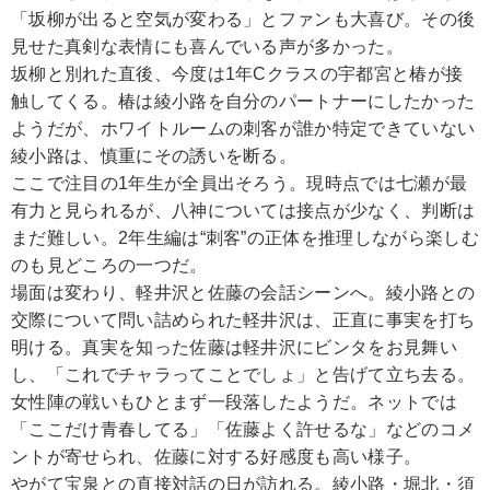
「坂柳が出ると空気が変わる」とファンも大喜び。その後
見せた真剣な表情にも喜んでいる声が多かった。
坂柳と別れた直後、今度は1年Cクラスの宇都宮と椿が接
触してくる。椿は綾小路を自分のパートナーにしたかった
ようだが、ホワイトルームの刺客が誰か特定できていない
綾小路は、慎重にその誘いを断る。
ここで注目の1年生が全員出そろう。現時点では七瀬が最
有力と見られるが、八神については接点が少なく、判断は
まだ難しい。2年生編は“刺客”の正体を推理しながら楽しむ
のも見どころの一つだ。
場面は変わり、軽井沢と佐藤の会話シーンへ。綾小路との
交際について問い詰められた軽井沢は、正直に事実を打ち
明ける。真実を知った佐藤は軽井沢にビンタをお見舞い
し、「これでチャラってことでしょ」と告げて立ち去る。
女性陣の戦いもひとまず一段落したようだ。ネットでは
「ここだけ青春してる」「佐藤よく許せるな」などのコメ
ントが寄せられ、佐藤に対する好感度も高い様子。
やがて宝泉との直接対話の日が訪れる。綾小路・堀北・須