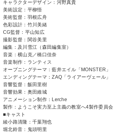
キャラクターデザイン：河野真貴
美術設定：平柳悟
美術監督：羽根広舟
色彩設計：竹川美緒
CG監督：平山知広
撮影監督：関谷美里
編集：及川雪江（森田編集室）
音楽：横山克／橋口佳奈
音楽制作：ランティス
オープニングテーマ：藍井エイル「MONSTER」
エンディングテーマ：ZAQ「ライアーヴェール」
音響監督：飯田里樹
音響効果：奥田維城
アニメーション制作：Lerche
製作：ようこそ実力至上主義の教室へ4製作委員会
■キャスト
綾小路清隆：千葉翔也
堀北鈴音：鬼頭明里