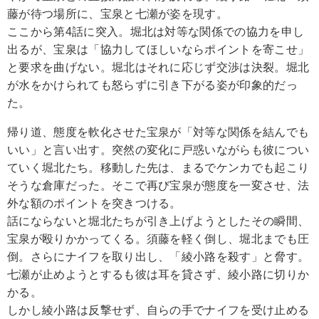
藤が待つ場所に、宝泉と七瀬が姿を現す。
ここから第4話に突入。堀北は対等な関係での協力を申し
出るが、宝泉は「協力してほしいならポイントを寄こせ」
と要求を曲げない。堀北はそれに応じず交渉は決裂。堀北
が水をかけられても怒らずに引き下がる姿が印象的だっ
た。
帰り道、態度を軟化させた宝泉が「対等な関係を結んでも
いい」と言い出す。突然の変化に戸惑いながらも彼につい
ていく堀北たち。移動した先は、まるでケンカでも起こり
そうな倉庫だった。そこで再び宝泉が態度を一変させ、法
外な額のポイントを突きつける。
話にならないと堀北たちが引き上げようとしたその瞬間、
宝泉が殴りかかってくる。須藤を軽く倒し、堀北までも圧
倒。さらにナイフを取り出し、「綾小路を殺す」と脅す。
七瀬が止めようとするも彼は耳を貸さず、綾小路に切りか
かる。
しかし綾小路は反撃せず、自らの手でナイフを受け止める