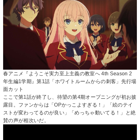
春アニメ『ようこそ実力至上主義の教室へ 4th Season 2
年生編1学期』第1話「ホワイトルームからの刺客」先行場
面カット
ここで第1話が終了し、待望の第4期オープニングが初お披
露目。ファンからは「OPかっこよすぎる！」「絵のテイ
ストが変わってるのが良い」「めっちゃ動いてる！」と絶
賛の声が相次いだ。