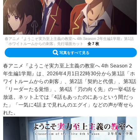
春アニメ『ようこそ実力至上主義の教室へ 4th Season 2年生編1学期』第1話
「ホワイトルームからの刺客」先行場面カット
全 7 枚
写真をすべて見る
春アニメ『ようこそ実力至上主義の教室へ 4th Season 2
年生編1学期』は、2026年4月1日22時30分から第1話「ホ
ワイトルームからの刺客」、第2話「契約と代償」、第3話
「リーダーたる覚悟」、第4話「刃の向く先」の一挙4話を
放送。ネット上では「4話もあったのにあっという間だっ
た」「一気に4話まで見れんのエグイ」などの声が寄せら
れた。