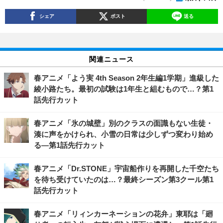
シェア
ポスト
送る
関連ニュース
春アニメ「よう実 4th Season 2年生編1学期」進級した
綾小路たち。最初の試験は1年生と組むもので…？第1
話先行カット
春アニメ「氷の城壁」別のクラスの面識もない生徒・
湊に声をかけられ、小雪の日常は少しずつ変わり始め
る―第1話先行カット
春アニメ「Dr.STONE」宇宙船作りを再開した千空たち
を待ち受けていたのは…？最終シーズン第3クール第1
話先行カット
春アニメ「リィンカーネーションの花弁」東耶は「廻