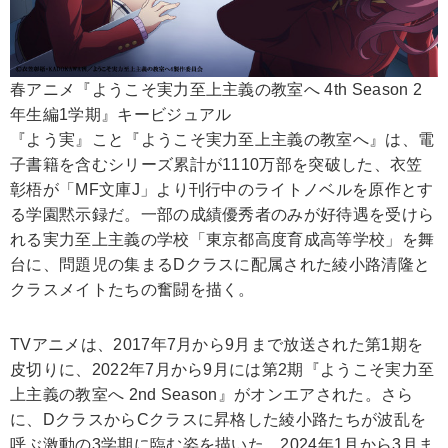
春アニメ『ようこそ実力至上主義の教室へ 4th Season 2
年生編1学期』キービジュアル
『よう実』こと『ようこそ実力至上主義の教室へ』は、電
子書籍を含むシリーズ累計が1110万部を突破した、衣笠
彰梧が「MF文庫J」より刊行中のライトノベルを原作とす
る学園黙示録だ。一部の成績優秀者のみが好待遇を受けら
れる実力至上主義の学校「東京都高度育成高等学校」を舞
台に、問題児の集まるDクラスに配属された綾小路清隆と
クラスメイトたちの奮闘を描く。
TVアニメは、2017年7月から9月まで放送された第1期を
皮切りに、2022年7月から9月には第2期『ようこそ実力至
上主義の教室へ 2nd Season』がオンエアされた。さら
に、DクラスからCクラスに昇格した綾小路たちが波乱を
呼ぶ激動の3学期に臨む姿を描いた、2024年1月から3月ま