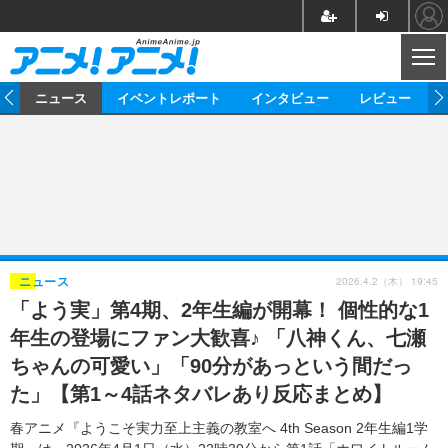
CL
ム
ニュース
イベントレポート
インタビュー
レビュー
ニュース
アニメ
映画/ドラマ
イベントレポート
マンガ
ノベル
アニメ
映画
インタビュー
音楽
声優
ライブ
舞台
スタッフ
声優
レビュー
2026.4.2（木） 19:45
ニュース
「よう実」第4期、2年生編が開幕！ 個性的な1
ゲーム
グッズ
海外イベント
ビジネス
俳優・タレント
アーティスト
アニメ
実写
動画
年生の登場にファン大歓喜♪ 「八神くん、七瀬
イベント
海外
ビジネス
書評
イベント
アニメ
映画/ドラマ
連載・コラム
ちゃんの可愛い」「90分があっという間だっ
た」【第1～4話ネタバレあり反応まとめ】
ゲーム
座談会
アニメ！アニメ！TV
ABEMA Cafe
春アニメ『ようこそ実力至上主義の教室へ 4th Season 2年生編1学