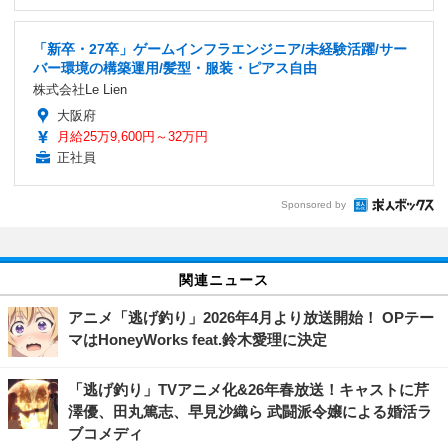
「新卒・27卒」ゲームインフラエンジニア/未経験活躍/サー
バー環境の構築運用/髪型・服装・ピアス自由
株式会社Le Lien
大阪府
月給25万9,600円～32万円
正社員
Sponsored by
関連ニュース
アニメ「逃げ釣り」2026年4月より放送開始！ OPテー
マはHoneyWorks feat.鈴木愛理に決定
「逃げ釣り」TVアニメ化&26年春放送！キャストに芹
澤優、田丸篤志、早見沙織ら 武闘派令嬢による婚活ラ
ブコメディ