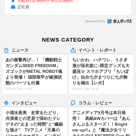
月給33万1,400円～47万1,400円
正社員
Sponsored by
NEWS CATEGORY
ニュース
イベント・レポート
あの衝撃再び…！ 「機動戦士
ちいかわ、ハチワレ、うさぎ
ガンダムSEED FREEDOM」
達が浴衣姿に♪限定グッズも大
ズゴックがMETAL ROBOT魂
盛況☆ スマホアプリ「ちいぽ
より登場！ 頭部装甲が破損状
け」仙台七夕まつりに七夕飾
態のパーツも付属
りを掲出【レポ】
2026.8.7(金) 17:30
2026.8.7(金) 16:30
インタビュー
コラム・レビュー
小清水亜美 史実をたどり、
アニメディア9月号は本日発
共演者との芝居で深めたドレ
売！ 表紙&Wカバーは『あん
ゲネの“止まった時間”と“繊細
さんぶるスターズ！！Bright
な強さ” TVアニメ「天幕の
me up!!』と『魔法少女リリ
ジャードゥーガル」インタビ
カルなのは EXCEEDS Gun Bl