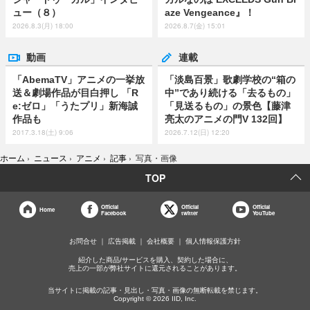
ュー（８）
aze Vengeance』！
2026.8.3(月) 18:00
2026.8.7(金) 15:01
動画
連載
「AbemaTV」アニメの一挙放
「淡島百景」歌劇学校の“箱の
送＆劇場作品が目白押し 「R
中”であり続ける「去るもの」
e:ゼロ」「うたプリ」新海誠
「見送るもの」の景色【藤津
作品も
亮太のアニメの門V 132回】
2017.3.18(土) 9:06
2026.7.12(日) 12:20
ホーム
›
ニュース
›
アニメ
›
記事
›
写真・画像
TOP
Official
Official
Official
Home
Facebook
twitter
YouTube
お問合せ
広告掲載
会社概要
個人情報保護方針
紹介した商品/サービスを購入、契約した場合に、
売上の一部が弊社サイトに還元されることがあります。
当サイトに掲載の記事・見出し・写真・画像の無断転載を禁じます。
Copyright © 2026 IID, Inc.