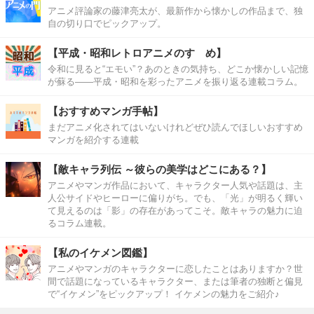
アニメ評論家の藤津亮太が、最新作から懐かしの作品まで、独
自の切り口でピックアップ。
【平成・昭和レトロアニメのすゝめ】
令和に見ると“エモい”？あのときの気持ち、どこか懐かしい記憶
が蘇る――平成・昭和を彩ったアニメを振り返る連載コラム。
【おすすめマンガ手帖】
まだアニメ化されてはいないけれどぜひ読んでほしいおすすめ
マンガを紹介する連載
【敵キャラ列伝 ～彼らの美学はどこにある？】
アニメやマンガ作品において、キャラクター人気や話題は、主
人公サイドやヒーローに偏りがち。でも、「光」が明るく輝い
て見えるのは「影」の存在があってこそ。敵キャラの魅力に迫
るコラム連載。
【私のイケメン図鑑】
アニメやマンガのキャラクターに恋したことはありますか？世
間で話題になっているキャラクター、または筆者の独断と偏見
で“イケメン”をピックアップ！ イケメンの魅力をご紹介♪