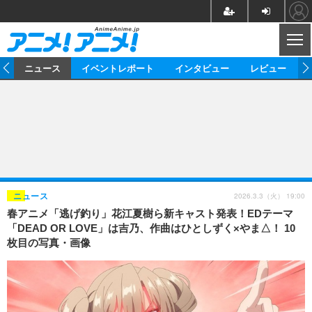
CL
ム
ニュース
イベントレポート
インタビュー
レビュー
ニュース
アニメ
映画/ドラマ
イベントレポート
マンガ
ノベル
アニメ
映画
インタビュー
音楽
声優
ライブ
舞台
スタッフ
声優
レビュー
2026.3.3（火） 19:00
ニュース
春アニメ「逃げ釣り」花江夏樹ら新キャスト発表！EDテーマ
ゲーム
グッズ
海外イベント
ビジネス
俳優・タレント
アーティスト
アニメ
実写
動画
「DEAD OR LOVE」は吉乃、作曲はひとしずく×やま△！ 10
イベント
海外
枚目の写真・画像
ビジネス
書評
イベント
アニメ
映画/ドラマ
連載・コラム
ゲーム
座談会
アニメ！アニメ！TV
ABEMA Cafe