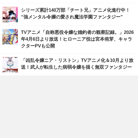
シリーズ累計140万部「チート兄」アニメ化進行中！
“強メンタル令嬢の愛され魔法学園ファンタジー”
TVアニメ「自称悪役令嬢な婚約者の観察記録。」2026
年4月6日より放送！ヒローニア役は宮本侑芽、キャラ
クターPVも公開
「凶乱令嬢ニア・リストン」TVアニメ化＆10月より放
送！武人が転生した病弱令嬢を描く無双ファンタジー