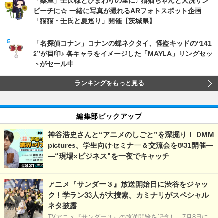
「薬屋」壬氏様とひまわりの里に♪ 猫猫ちゃんと大洗サン
ビーチに☆ 一緒に写真が撮れるARフォトスポット企画
「猫猫・壬氏と夏巡り」開催【茨城県】
「名探偵コナン」コナンの蝶ネクタイ、怪盗キッドの“141
2”が目印♪ 各キャラをイメージした「MAYLA」リングセッ
トがセール中
ランキングをもっと見る
編集部ピックアップ
神谷浩史さんと“アニメのしごと”を深掘り！ DMM
pictures、学生向けセミナー＆交流会を8/31開催―
―“現場×ビジネス”を一夜でキャッチ
アニメ『サンダー３』放送開始日に渋谷をジャッ
ク！学ラン33人が大捜索、カミナリがスペシャル
ネタ披露
TVアニメ『サンダー３』の放送開始を記念し、7月8日に