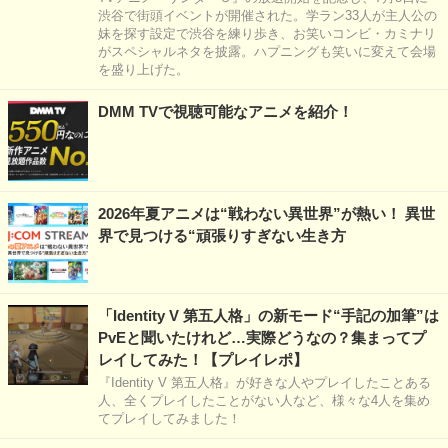
渋谷で街頭イベントが開催された。学ラン33人が主人公の
妹を探す設定で渋谷を練り歩き、お笑いコンビ・カミナリ
がスペシャルネタを披露。ハプニングも笑いに変えて会場
を盛り上げた。
DMM TVで視聴可能なアニメを紹介！
2026年夏アニメは“戦わない異世界”が熱い！ 異世
界で見つける“頑張りすぎない生き方
「Identity V 第五人格」の新モード“手記の加筆”は
PvEと聞いたけれど…実際どうなの？集まってプ
レイしてみた！【プレイレポ】
『Identity V 第五人格』が好きな人やプレイしたことある
人、全くプレイしたことがない人など、様々な4人を集め
てプレイしてみました！