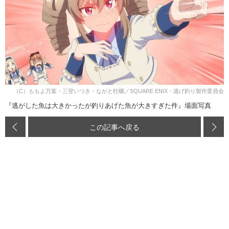
（C）ももよ万葉・三登いつき・ながと牡蠣／SQUARE ENIX・逃げ釣り製作委員会
『逃がした魚は大きかったが釣りあげた魚が大きすぎた件』場面写真
この記事へ戻る