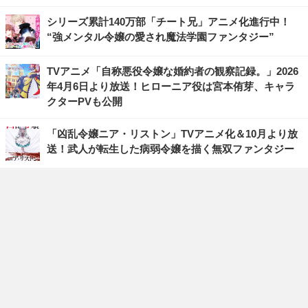
シリーズ累計140万部「チート兄」アニメ化進行中！
“強メンタル令嬢の愛され魔法学園ファンタジー”
TVアニメ「自称悪役令嬢な婚約者の観察記録。」2026
年4月6日より放送！ヒローニア役は宮本侑芽、キャラ
クターPVも公開
「凶乱令嬢ニア・リストン」TVアニメ化＆10月より放
送！武人が転生した病弱令嬢を描く無双ファンタジー