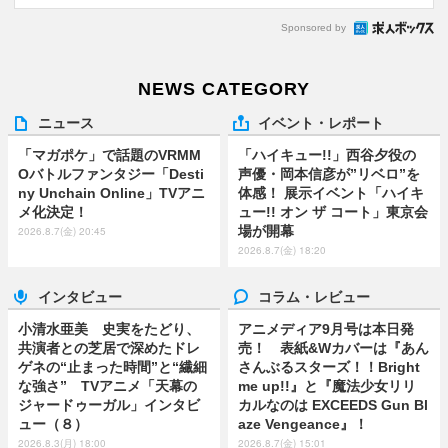
Sponsored by
NEWS CATEGORY
ニュース
イベント・レポート
「マガポケ」で話題のVRMM
「ハイキュー!!」西谷夕役の
Oバトルファンタジー「Desti
声優・岡本信彦が”リベロ”を
ny Unchain Online」TVアニ
体感！ 展示イベント「ハイキ
メ化決定！
ュー!! オン ザ コート」東京会
場が開幕
2026.8.7(金) 20:45
2026.8.7(金) 18:20
インタビュー
コラム・レビュー
小清水亜美 史実をたどり、
アニメディア9月号は本日発
共演者との芝居で深めたドレ
売！ 表紙&Wカバーは『あん
ゲネの“止まった時間”と“繊細
さんぶるスターズ！！Bright
な強さ” TVアニメ「天幕の
me up!!』と『魔法少女リリ
ジャードゥーガル」インタビ
カルなのは EXCEEDS Gun Bl
ュー（８）
aze Vengeance』！
2026.8.3(月) 18:00
2026.8.7(金) 15:01