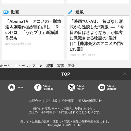
動画
連載
「AbemaTV」アニメの一挙放
「映画ちいかわ」昔ばなし形
送＆劇場作品が目白押し 「R
式から逸脱した“刺激”― 「今
e:ゼロ」「うたプリ」新海誠
日の日はさようなら」が観客
作品も
に意識させる物語の“裂け
目”【藤津亮太のアニメの門V
2017.3.18(土) 9:06
133回】
2026.8.7(金) 19:15
ホーム
›
ニュース
›
アニメ
›
記事
›
写真・画像
TOP
Official
Official
Official
Home
Facebook
twitter
YouTube
お問合せ
広告掲載
会社概要
個人情報保護方針
紹介した商品/サービスを購入、契約した場合に、
売上の一部が弊社サイトに還元されることがあります。
当サイトに掲載の記事・見出し・写真・画像の無断転載を禁じます。
Copyright © 2026 IID, Inc.