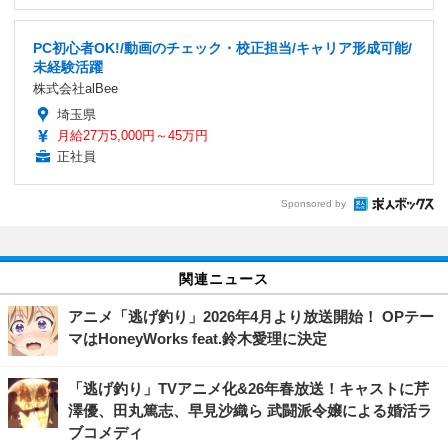
PC初心者OK!/動画のチェック・校正担当/キャリア形成可能/
未経験活躍
株式会社alBee
埼玉県
月給27万5,000円～45万円
正社員
Sponsored by
関連ニュース
アニメ「逃げ釣り」2026年4月より放送開始！ OPテー
マはHoneyWorks feat.鈴木愛理に決定
「逃げ釣り」TVアニメ化&26年春放送！キャストに芹
澤優、田丸篤志、早見沙織ら 武闘派令嬢による婚活ラ
ブコメディ