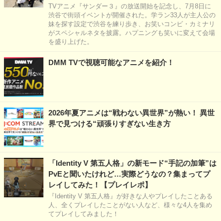
TVアニメ『サンダー３』の放送開始を記念し、7月8日に
渋谷で街頭イベントが開催された。学ラン33人が主人公の
妹を探す設定で渋谷を練り歩き、お笑いコンビ・カミナリ
がスペシャルネタを披露。ハプニングも笑いに変えて会場
を盛り上げた。
DMM TVで視聴可能なアニメを紹介！
2026年夏アニメは“戦わない異世界”が熱い！ 異世
界で見つける“頑張りすぎない生き方
「Identity V 第五人格」の新モード“手記の加筆”は
PvEと聞いたけれど…実際どうなの？集まってプ
レイしてみた！【プレイレポ】
『Identity V 第五人格』が好きな人やプレイしたことある
人、全くプレイしたことがない人など、様々な4人を集め
てプレイしてみました！