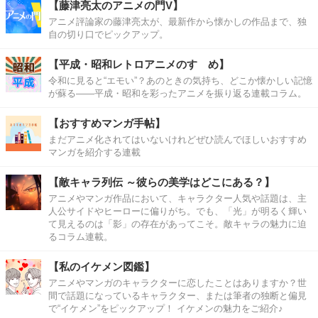
【藤津亮太のアニメの門V】
アニメ評論家の藤津亮太が、最新作から懐かしの作品まで、独
自の切り口でピックアップ。
【平成・昭和レトロアニメのすゝめ】
令和に見ると“エモい”？あのときの気持ち、どこか懐かしい記憶
が蘇る――平成・昭和を彩ったアニメを振り返る連載コラム。
【おすすめマンガ手帖】
まだアニメ化されてはいないけれどぜひ読んでほしいおすすめ
マンガを紹介する連載
【敵キャラ列伝 ～彼らの美学はどこにある？】
アニメやマンガ作品において、キャラクター人気や話題は、主
人公サイドやヒーローに偏りがち。でも、「光」が明るく輝い
て見えるのは「影」の存在があってこそ。敵キャラの魅力に迫
るコラム連載。
【私のイケメン図鑑】
アニメやマンガのキャラクターに恋したことはありますか？世
間で話題になっているキャラクター、または筆者の独断と偏見
で“イケメン”をピックアップ！ イケメンの魅力をご紹介♪