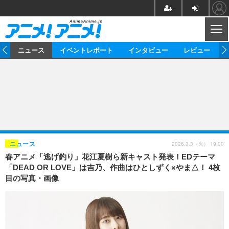
CL
ム
ニュース
イベントレポート
インタビュー
レビュー
ニュース
アニメ
映画/ドラマ
イベントレポート
マンガ
ノベル
アニメ
映画
インタビュー
音楽
声優
ライブ
舞台
スタッフ
声優
レビュー
2026.3.3（火） 19:00
ニュース
春アニメ「逃げ釣り」花江夏樹ら新キャスト発表！EDテーマ
ゲーム
グッズ
海外イベント
ビジネス
俳優・タレント
アーティスト
アニメ
実写
動画
「DEAD OR LOVE」は吉乃、作曲はひとしずく×やま△！ 4枚
イベント
海外
目の写真・画像
ビジネス
書評
イベント
アニメ
映画/ドラマ
連載・コラム
ゲーム
座談会
アニメ！アニメ！TV
ABEMA Cafe