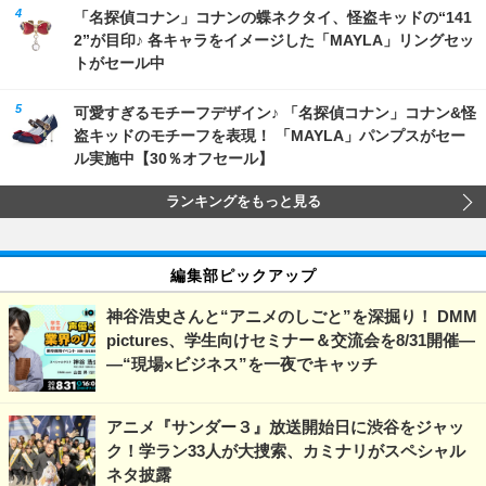
「名探偵コナン」コナンの蝶ネクタイ、怪盗キッドの“141
2”が目印♪ 各キャラをイメージした「MAYLA」リングセッ
トがセール中
可愛すぎるモチーフデザイン♪ 「名探偵コナン」コナン&怪
盗キッドのモチーフを表現！ 「MAYLA」パンプスがセー
ル実施中【30％オフセール】
ランキングをもっと見る
編集部ピックアップ
神谷浩史さんと“アニメのしごと”を深掘り！ DMM
pictures、学生向けセミナー＆交流会を8/31開催―
―“現場×ビジネス”を一夜でキャッチ
アニメ『サンダー３』放送開始日に渋谷をジャッ
ク！学ラン33人が大捜索、カミナリがスペシャル
ネタ披露