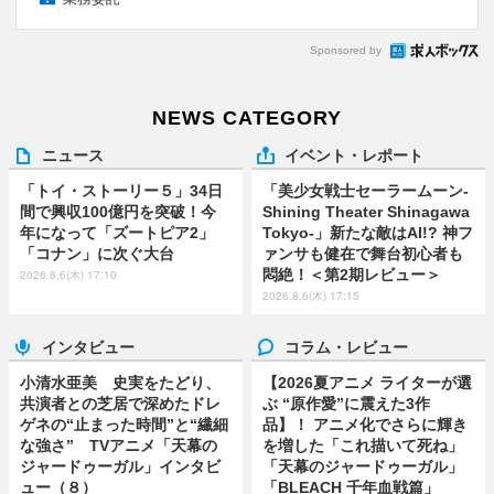
Sponsored by
NEWS CATEGORY
ニュース
イベント・レポート
「トイ・ストーリー５」34日
「美少女戦士セーラームーン-
間で興収100億円を突破！今
Shining Theater Shinagawa
年になって「ズートピア2」
Tokyo-」新たな敵はAI!? 神フ
「コナン」に次ぐ大台
ァンサも健在で舞台初心者も
悶絶！＜第2期レビュー＞
2026.8.6(木) 17:10
2026.8.6(木) 17:15
インタビュー
コラム・レビュー
小清水亜美 史実をたどり、
【2026夏アニメ ライターが選
共演者との芝居で深めたドレ
ぶ “原作愛”に震えた3作
ゲネの“止まった時間”と“繊細
品】！ アニメ化でさらに輝き
な強さ” TVアニメ「天幕の
を増した「これ描いて死ね」
ジャードゥーガル」インタビ
「天幕のジャードゥーガル」
ュー（８）
「BLEACH 千年血戦篇」