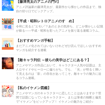
【藤津亮太のアニメの門V】
アニメ評論家の藤津亮太が、最新作から懐かしの作品まで、独
自の切り口でピックアップ。
【平成・昭和レトロアニメのすゝめ】
令和に見ると“エモい”？あのときの気持ち、どこか懐かしい記憶
が蘇る――平成・昭和を彩ったアニメを振り返る連載コラム。
【おすすめマンガ手帖】
まだアニメ化されてはいないけれどぜひ読んでほしいおすすめ
マンガを紹介する連載
【敵キャラ列伝 ～彼らの美学はどこにある？】
アニメやマンガ作品において、キャラクター人気や話題は、主
人公サイドやヒーローに偏りがち。でも、「光」が明るく輝い
て見えるのは「影」の存在があってこそ。敵キャラの魅力に迫
るコラム連載。
【私のイケメン図鑑】
アニメやマンガのキャラクターに恋したことはありますか？世
間で話題になっているキャラクター、または筆者の独断と偏見
で“イケメン”をピックアップ！ イケメンの魅力をご紹介♪