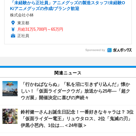
「未経験から正社員」アニメグッズの製造スタッフ/未経験O
K/アニメグッズの作成/ブランク歓迎
株式会社小林
東京都
月給31万5,700円～65万円
正社員
Sponsored by
関連ニュース
「行かねばならぬ」「私を沼に引きずり込んだ」懐か
しい！「仮面ライダークウガ」放送から25年―「超ク
ウガ展」開催決定に喜びの声続々
鈴村健一さんお誕生日記念！一番好きなキャラは？ 3位
「仮面ライダー電王」リュウタロス、2位「鬼滅の刃」
伊黒小芭内、1位は…＜24年版＞