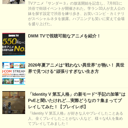
TVアニメ『サンダー３』の放送開始を記念し、7月8日に
渋谷で街頭イベントが開催された。学ラン33人が主人公の
妹を探す設定で渋谷を練り歩き、お笑いコンビ・カミナリ
がスペシャルネタを披露。ハプニングも笑いに変えて会場
を盛り上げた。
DMM TVで視聴可能なアニメを紹介！
2026年夏アニメは“戦わない異世界”が熱い！ 異世
界で見つける“頑張りすぎない生き方
「Identity V 第五人格」の新モード“手記の加筆”は
PvEと聞いたけれど…実際どうなの？集まってプ
レイしてみた！【プレイレポ】
『Identity V 第五人格』が好きな人やプレイしたことある
人、全くプレイしたことがない人など、様々な4人を集め
てプレイしてみました！