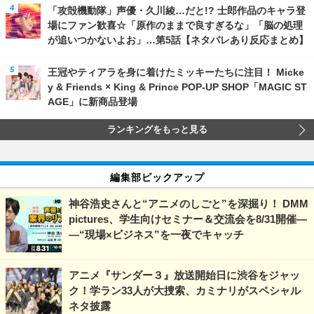
「攻殻機動隊」声優・久川綾…だと!? 士郎作品のキャラ登
場にファン歓喜☆「原作のままで良すぎるな」「脳の処理
が追いつかないよお」…第5話【ネタバレあり反応まとめ】
王冠やティアラを身に着けたミッキーたちに注目！ Micke
y & Friends × King & Prince POP-UP SHOP「MAGIC ST
AGE」に新商品登場
ランキングをもっと見る
編集部ピックアップ
神谷浩史さんと“アニメのしごと”を深掘り！ DMM
pictures、学生向けセミナー＆交流会を8/31開催―
―“現場×ビジネス”を一夜でキャッチ
アニメ『サンダー３』放送開始日に渋谷をジャッ
ク！学ラン33人が大捜索、カミナリがスペシャル
ネタ披露