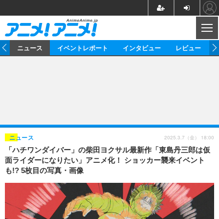
CL
ム
ニュース
イベントレポート
インタビュー
レビュー
ニュース
アニメ
映画/ドラマ
イベントレポート
マンガ
ノベル
アニメ
映画
インタビュー
音楽
声優
ライブ
舞台
スタッフ
声優
レビュー
2025.3.7（金） 18:00
ニュース
「ハチワンダイバー」の柴田ヨクサル最新作「東島丹三郎は仮
ゲーム
グッズ
海外イベント
ビジネス
俳優・タレント
アーティスト
アニメ
実写
動画
面ライダーになりたい」アニメ化！ ショッカー襲来イベント
イベント
海外
も!? 5枚目の写真・画像
ビジネス
書評
イベント
アニメ
映画/ドラマ
連載・コラム
ゲーム
座談会
アニメ！アニメ！TV
ABEMA Cafe