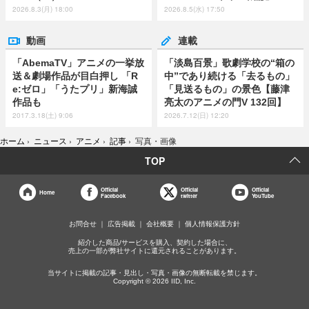
2026.8.3(月) 18:00
2026.8.5(水) 17:50
動画
連載
「AbemaTV」アニメの一挙放
「淡島百景」歌劇学校の“箱の
送＆劇場作品が目白押し 「R
中”であり続ける「去るもの」
e:ゼロ」「うたプリ」新海誠
「見送るもの」の景色【藤津
作品も
亮太のアニメの門V 132回】
2017.3.18(土) 9:06
2026.7.12(日) 12:20
ホーム
›
ニュース
›
アニメ
›
記事
›
写真・画像
TOP
Official
Official
Official
Home
Facebook
twitter
YouTube
お問合せ
広告掲載
会社概要
個人情報保護方針
紹介した商品/サービスを購入、契約した場合に、
売上の一部が弊社サイトに還元されることがあります。
当サイトに掲載の記事・見出し・写真・画像の無断転載を禁じます。
Copyright © 2026 IID, Inc.