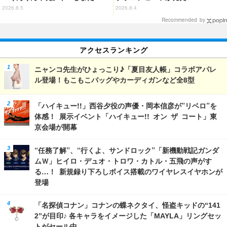
ト」デザインのグッズも!? ロー
2026.8.5
2026.8.4
ソン限定グッズが登場！
Recommended by
アクセスランキング
ニャンコ先生がひょっこり♪「夏目友人帳」コラボアパレ
ル登場！もこもこバッグやカーディガンなど全8型
「ハイキュー!!」西谷夕役の声優・岡本信彦が”リベロ”を
体感！ 展示イベント「ハイキュー!! オン ザ コート」東
京会場が開幕
“任務了解”、“行くよ、サンドロック”「新機動戦記ガンダ
ムＷ」ヒイロ・デュオ・トロワ・カトル・五飛の声がす
る…！ 新規録り下ろしボイス搭載のワイヤレスイヤホンが
登場
「名探偵コナン」コナンの蝶ネクタイ、怪盗キッドの“141
2”が目印♪ 各キャラをイメージした「MAYLA」リングセッ
トがセール中