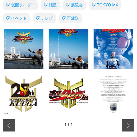
仮面ライダー
話題
展覧会
TOKYO MX
イベント
テレビ
再放送
‹
1
/
2