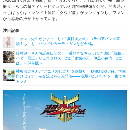
が2025年6月より開催することがわかった。これに伴い、完全新規
撮り下ろしの超ティザービジュアルと超特報映像が公開。発表時か
らしばらくはトレンド上位に「クウガ展」がランクインし、ファン
から感激の声が上がっている。
注目記事
ニャンコ先生がひょっこり♪「夏目友人帳」コラボアパレル登
場！もこもこバッグやカーディガンなど全8型
鈴村健一さんお誕生日記念！一番好きなキャラは？ 3位「仮面ラ
イダー電王」リュウタロス、2位「鬼滅の刃」伊黒小芭内、1位
は…＜24年版＞
神谷浩史さんと“アニメのしごと”を深掘り！ DMM pictures、学生
向けセミナー＆交流会を8/31開催――“現場×ビジネス”を一夜でキ
ャッチ