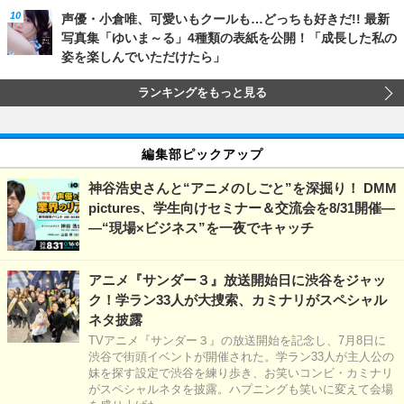
声優・小倉唯、可愛いもクールも…どっちも好きだ!! 最新
写真集「ゆいま～る」4種類の表紙を公開！「成長した私の
姿を楽しんでいただけたら」
ランキングをもっと見る
編集部ピックアップ
神谷浩史さんと“アニメのしごと”を深掘り！ DMM
pictures、学生向けセミナー＆交流会を8/31開催―
―“現場×ビジネス”を一夜でキャッチ
アニメ『サンダー３』放送開始日に渋谷をジャッ
ク！学ラン33人が大捜索、カミナリがスペシャル
ネタ披露
TVアニメ『サンダー３』の放送開始を記念し、7月8日に
渋谷で街頭イベントが開催された。学ラン33人が主人公の
妹を探す設定で渋谷を練り歩き、お笑いコンビ・カミナリ
がスペシャルネタを披露。ハプニングも笑いに変えて会場