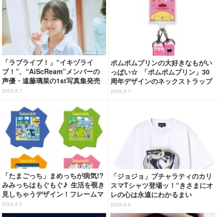
「ラブライブ！」“イキヅライ
ポムポムプリンの大好きなもがい
ブ！”、“AiScReam”メンバーの
っぱい☆ 「ポムポムプリン」30
声優・遠藤璃菜の1st写真集発売
周年デザインのネックストラップ
決定！2ショット写メ会と写真集
がカプセルトイに！ゲーム風デザ
2026.8.7
2026.8.7
サイン会も開催！【10月6日発
イン全5種が登場♪
売】
「たまごっち」まめっちが病気!?
「ジョジョ」ブチャラティのカリ
みみっちはもぐもぐ♪ 生活を覗き
スマTシャツ登場ッ！“きさまにオ
見しちゃうデザイン！フレームマ
レの心は永遠にわかるまい
グネット「ぴたっとフレーム」登
ッ！”や感動のクライマックスを
2026.8.5
2026.8.6
場☆
デザイン