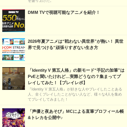
を盛り上げた。
DMM TVで視聴可能なアニメを紹介！
2026年夏アニメは“戦わない異世界”が熱い！ 異世
界で見つける“頑張りすぎない生き方
「Identity V 第五人格」の新モード“手記の加筆”は
PvEと聞いたけれど…実際どうなの？集まってプ
レイしてみた！【プレイレポ】
『Identity V 第五人格』が好きな人やプレイしたことある
人、全くプレイしたことがない人など、様々な4人を集め
てプレイしてみました！
「声優と夜あそび」MCによる直筆プロフィール帳
&トレカを公開中♪