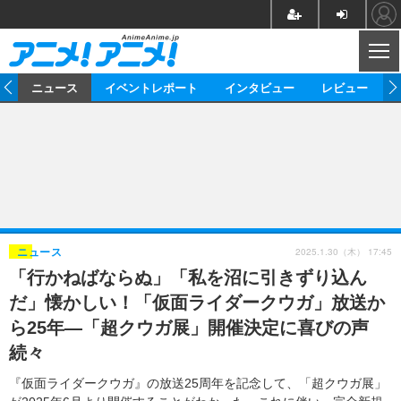
CL
ム
ニュース
イベントレポート
インタビュー
レビュー
ニュース
アニメ
映画/ドラマ
イベントレポート
マンガ
ノベル
アニメ
映画
インタビュー
音楽
声優
ライブ
舞台
スタッフ
声優
レビュー
2025.1.30（木） 17:45
ニュース
「行かねばならぬ」「私を沼に引きずり込ん
ゲーム
グッズ
海外イベント
ビジネス
俳優・タレント
アーティスト
アニメ
実写
動画
だ」懐かしい！「仮面ライダークウガ」放送か
イベント
海外
ビジネス
書評
イベント
アニメ
映画/ドラマ
連載・コラム
ら25年―「超クウガ展」開催決定に喜びの声
続々
ゲーム
座談会
アニメ！アニメ！TV
ABEMA Cafe
『仮面ライダークウガ』の放送25周年を記念して、「超クウガ展」