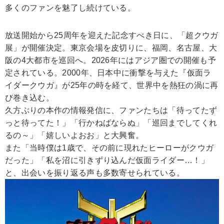
多くのファンを魅了し続けている。
放送開始から25周年を迎えた記念すべき日に、「超クウガ
展」が開催決定。東京会場を皮切りに、福岡、名古屋、大
阪の4大都市を巡回へ。2026年にはアジア圏での開催も予
定されている。2000年、日本中に衝撃を与えた『仮面ラ
イダークウガ』が25年の時を経て、世界中を熱狂の渦に再
び巻き込む。
久方ぶりの本作の情報発信に、ファンたちは「待ってたず
っと待ってた！」「行かねばならぬ」「巡回までしてくれ
るの～」「嬉しいよおお」と大興奮。
また「当時僕は1歳で、その前に現れたヒーローがクウガ
だった」「私を沼に引きずり込んだ仮面ライダー…！」
と、出会いを振り返る声も多数寄せられている。