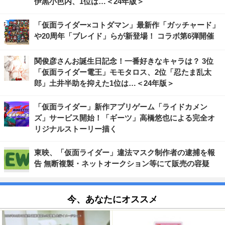
伊黒小芭内、1位は…＜24年版＞
「仮面ライダー×コトダマン」最新作「ガッチャード」
や20周年「ブレイド」らが新登場！ コラボ第6弾開催
関俊彦さんお誕生日記念！一番好きなキャラは？ 3位
「仮面ライダー電王」モモタロス、2位「忍たま乱太
郎」土井半助を抑えた1位は…＜24年版＞
「仮面ライダー」新作アプリゲーム「ライドカメン
ズ」サービス開始！「ギーツ」高橋悠也による完全オ
リジナルストーリー描く
東映、「仮面ライダー」違法マスク制作者の逮捕を報
告 無断複製・ネットオークション等にて販売の容疑
今、あなたにオススメ