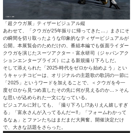
「超クウガ展」ティザービジュアル縦
あわせて、「クウガが25年振りに帰ってきた…」まさにそ
の瞬間を切り取ったような印象的なティザービジュアルが
公開。本展覧会のためだけの、番組本編でも仮面ライダー
クウガを演じたスーツアクター・富永研司（ジャパンアク
ションエンタープライズ）による新規撮り下ろしだ。
そして添えられた「2025-時代をゼロから始めよう」とい
うキャッチコピーは、オリジナルの主題歌の歌詞の一節に
「2025」というワードを加えることで、＜クウガを今一
度ゼロから見つめ直したその先に何が見えるのか…＞そん
な思いが込められた一文になっている。
ビジュアルに対しても、「撮り下ろし!?ありえん嬉しすぎ
る」「富永さんが入ってるんだー!!」「フォームわかって
るなぁ」とファンたちはまだまだ大興奮。開催決定だけ
で、大きな話題をさらった。