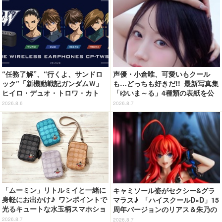
“任務了解”、“行くよ、サンドロ
声優・小倉唯、可愛いもクール
ック”「新機動戦記ガンダムＷ」
も…どっちも好きだ!! 最新写真集
ヒイロ・デュオ・トロワ・カト
「ゆいま～る」4種類の表紙を公
ル・五飛の声がする…！ 新規録
開！「成長した私の姿を楽しんで
2026.8.6
2026.8.7
り下ろしボイス搭載のワイヤレス
いただけたら」
イヤホンが登場
「ムーミン」リトルミイと一緒に
キャミソール姿がセクシー&グラ
身軽にお出かけ♪ ワンポイントで
マラス♪ 「ハイスクールD×D」15
光るキュートな水玉柄スマホショ
周年バージョンのリアス＆朱乃の
ルダーが新登場！
フィギュアがリニューアルパッケ
2026.8.7
2026.8.7