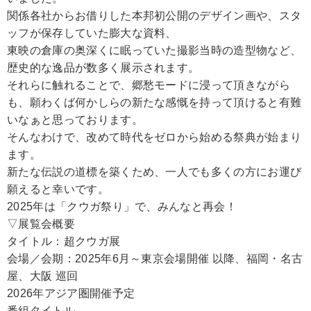
関係各社からお借りした本邦初公開のデザイン画や、スタ
ッフが保存していた膨大な資料、
東映の倉庫の奥深くに眠っていた撮影当時の造型物など、
歴史的な逸品が数多く展示されます。
それらに触れることで、郷愁モードに浸って頂きながら
も、願わくば何かしらの新たな感慨を持って頂けると有難
いなぁと思っております。
そんなわけで、改めて時代をゼロから始める祭典が始まり
ます。
新たな伝説の道標を築くため、一人でも多くの方にお運び
願えると幸いです。
2025年は「クウガ祭り」で、みんなと再会！
▽展覧会概要
タイトル：超クウガ展
会場／会期：2025年6月～東京会場開催 以降、福岡・名古
屋、大阪 巡回
2026年アジア圏開催予定
番組タイトル