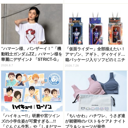
ージで登場！
“ハマーン様、バンザーイ！”「機
「仮面ライダー」全部揃えたい！
動戦士ガンダムZZ」ハマーン様を
アマゾン、アギト、ディケイド…
華麗にデザイン♪ 「STRICT-G」
箱パッケージ入りソフビのミニチ
Tシャツなどミニコレクション登
ュアが登場
2026.8.7
2026.7.26
場
「ハイキュー!!」研磨や宮ツイン
「ちいかわ」ハチワレ、うさぎ達
ズの小学生姿が可愛すぎる…!!
が就寝時のバストをケア♪ ナイト
「ぐんぐん牛乳」や「しまだマー
ブラ＆ショーツが発売