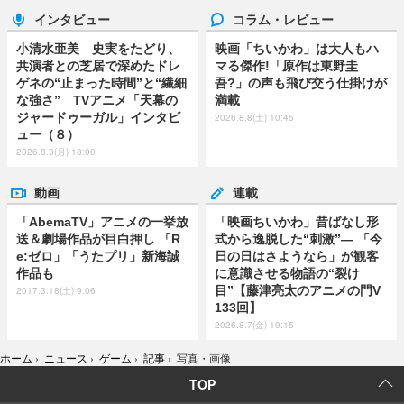
インタビュー
コラム・レビュー
小清水亜美 史実をたどり、
映画「ちいかわ」は大人もハ
共演者との芝居で深めたドレ
マる傑作!「原作は東野圭
ゲネの“止まった時間”と“繊細
吾?」の声も飛び交う仕掛けが
な強さ” TVアニメ「天幕の
満載
ジャードゥーガル」インタビ
2026.8.8(土) 10:45
ュー（８）
2026.8.3(月) 18:00
動画
連載
「AbemaTV」アニメの一挙放
「映画ちいかわ」昔ばなし形
送＆劇場作品が目白押し 「R
式から逸脱した“刺激”― 「今
e:ゼロ」「うたプリ」新海誠
日の日はさようなら」が観客
作品も
に意識させる物語の“裂け
目”【藤津亮太のアニメの門V
2017.3.18(土) 9:06
133回】
2026.8.7(金) 19:15
ホーム
›
ニュース
›
ゲーム
›
記事
›
写真・画像
TOP