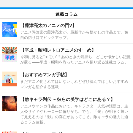
連載コラム
【藤津亮太のアニメの門V】
アニメ評論家の藤津亮太が、最新作から懐かしの作品まで、独
自の切り口でピックアップ。
【平成・昭和レトロアニメのすゝめ】
令和に見ると“エモい”？あのときの気持ち、どこか懐かしい記憶
が蘇る――平成・昭和を彩ったアニメを振り返る連載コラム。
【おすすめマンガ手帖】
まだアニメ化されてはいないけれどぜひ読んでほしいおすすめ
マンガを紹介する連載
【敵キャラ列伝 ～彼らの美学はどこにある？】
アニメやマンガ作品において、キャラクター人気や話題は、主
人公サイドやヒーローに偏りがち。でも、「光」が明るく輝い
て見えるのは「影」の存在があってこそ。敵キャラの魅力に迫
るコラム連載。