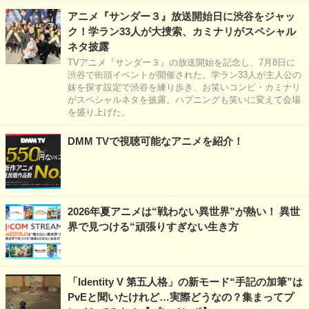
アニメ『サンダー３』放送開始日に渋谷をジャッ
ク！学ラン33人が大捜索、カミナリがスペシャル
ネタ披露
TVアニメ『サンダー３』の放送開始を記念し、7月8日に
渋谷で街頭イベントが開催された。学ラン33人が主人公の
妹を探す設定で渋谷を練り歩き、お笑いコンビ・カミナリ
がスペシャルネタを披露。ハプニングも笑いに変えて会場
を盛り上げた。
DMM TVで視聴可能なアニメを紹介！
2026年夏アニメは“戦わない異世界”が熱い！ 異世
界で見つける“頑張りすぎない生き方
「Identity V 第五人格」の新モード“手記の加筆”は
PvEと聞いたけれど…実際どうなの？集まってプ