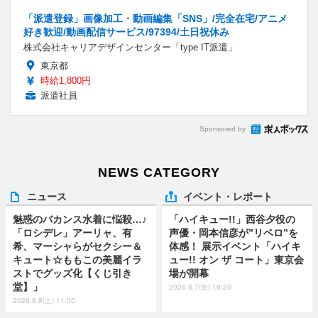
「派遣登録」画像加工・動画編集「SNS」/完全在宅/アニメ
好き歓迎/動画配信サービス/97394/土日祝休み
株式会社キャリアデザインセンター「type IT派遣」
東京都
時給1,800円
派遣社員
Sponsored by
NEWS CATEGORY
ニュース
イベント・レポート
魅惑のバカンス水着に悩殺…♪
「ハイキュー!!」西谷夕役の
「ロシデレ」アーリャ、有
声優・岡本信彦が”リベロ”を
希、マーシャらがセクシー＆
体感！ 展示イベント「ハイキ
キュート☆ももこの美麗イラ
ュー!! オン ザ コート」東京会
ストでグッズ化【くじ引き
場が開幕
堂】」
2026.8.7(金) 18:20
2026.8.8(土) 11:00