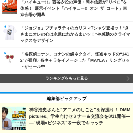
「ハイキュー!!」西谷夕役の声優・岡本信彦が”リベロ”を
体感！ 展示イベント「ハイキュー!! オン ザ コート」東
京会場が開幕
「ジョジョ」ブチャラティのカリスマTシャツ登場ッ！“き
さまにオレの心は永遠にわかるまいッ！”や感動のクライマ
ックスをデザイン
「名探偵コナン」コナンの蝶ネクタイ、怪盗キッドの“141
2”が目印♪ 各キャラをイメージした「MAYLA」リングセッ
トがセール中
ランキングをもっと見る
編集部ピックアップ
神谷浩史さんと“アニメのしごと”を深掘り！ DMM
pictures、学生向けセミナー＆交流会を8/31開催―
―“現場×ビジネス”を一夜でキャッチ