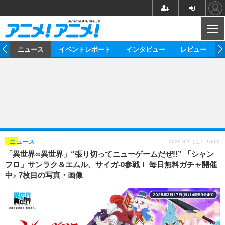
CL
ム
ニュース
イベントレポート
インタビュー
レビュー
ニュース
アニメ
映画/ドラマ
イベントレポート
マンガ
ノベル
アニメ
映画
インタビュー
音楽
声優
ライブ
舞台
スタッフ
声優
レビュー
2025.3.1（土） 15:00
ニュース
「異世界∞異世界」“張り切ってニューゲームだぜ!!” 「シャン
ゲーム
グッズ
海外イベント
ビジネス
俳優・タレント
アーティスト
アニメ
実写
動画
フロ」サンラク＆エムル、サイガ-0参戦！ 毎日無料ガチャ開催
イベント
海外
中♪ 7枚目の写真・画像
ビジネス
書評
イベント
アニメ
映画/ドラマ
連載・コラム
ゲーム
座談会
アニメ！アニメ！TV
ABEMA Cafe