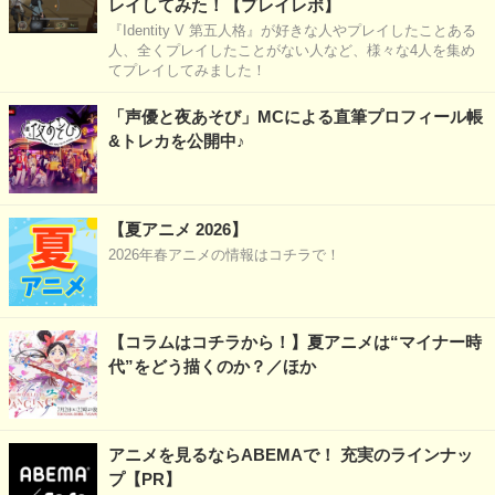
レイしてみた！【プレイレポ】
『Identity V 第五人格』が好きな人やプレイしたことある
人、全くプレイしたことがない人など、様々な4人を集め
てプレイしてみました！
「声優と夜あそび」MCによる直筆プロフィール帳
&トレカを公開中♪
【夏アニメ 2026】
2026年春アニメの情報はコチラで！
【コラムはコチラから！】夏アニメは“マイナー時
代”をどう描くのか？／ほか
アニメを見るならABEMAで！ 充実のラインナッ
プ【PR】