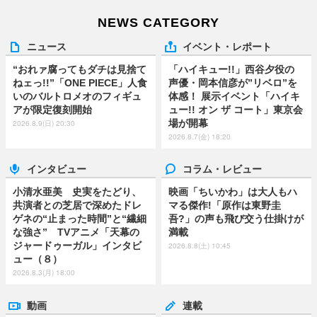
NEWS CATEGORY
ニュース
イベント・レポート
“おれァ腐ってもダチは見捨て
「ハイキュー!!」西谷夕役の
ねェっ!!”「ONE PIECE」人食
声優・岡本信彦が”リベロ”を
いのバルトロメオのフィギュ
体感！ 展示イベント「ハイキ
アが限定復刻開始
ュー!! オン ザ コート」東京会
場が開幕
2026.8.9(日) 20:30
2026.8.7(金) 18:20
インタビュー
コラム・レビュー
小清水亜美 史実をたどり、
映画「ちいかわ」は大人もハ
共演者との芝居で深めたドレ
マる傑作!「原作は東野圭
ゲネの“止まった時間”と“繊細
吾?」の声も飛び交う仕掛けが
な強さ” TVアニメ「天幕の
満載
ジャードゥーガル」インタビ
2026.8.8(土) 10:45
ュー（８）
2026.8.3(月) 18:00
動画
連載