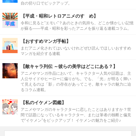
自の切り口でピックアップ。
【平成・昭和レトロアニメのすゝめ】
令和に見ると“エモい”？あのときの気持ち、どこか懐かしい記憶
が蘇る――平成・昭和を彩ったアニメを振り返る連載コラム。
【おすすめマンガ手帖】
まだアニメ化されてはいないけれどぜひ読んでほしいおすすめ
マンガを紹介する連載
【敵キャラ列伝 ～彼らの美学はどこにある？】
アニメやマンガ作品において、キャラクター人気や話題は、主
人公サイドやヒーローに偏りがち。でも、「光」が明るく輝い
て見えるのは「影」の存在があってこそ。敵キャラの魅力に迫
るコラム連載。
【私のイケメン図鑑】
アニメやマンガのキャラクターに恋したことはありますか？世
間で話題になっているキャラクター、または筆者の独断と偏見
で“イケメン”をピックアップ！ イケメンの魅力をご紹介♪