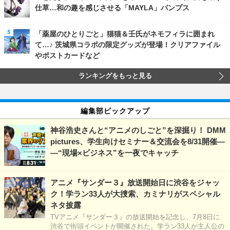
仕草…和の趣を感じさせる「MAYLA」パンプス
「薬屋のひとりごと」猫猫＆壬氏がネモフィラに囲まれ
て…♪ 茨城県コラボの限定グッズが登場！クリアファイル
やポストカードなど
ランキングをもっと見る
編集部ピックアップ
神谷浩史さんと“アニメのしごと”を深掘り！ DMM
pictures、学生向けセミナー＆交流会を8/31開催―
―“現場×ビジネス”を一夜でキャッチ
アニメ『サンダー３』放送開始日に渋谷をジャッ
ク！学ラン33人が大捜索、カミナリがスペシャル
ネタ披露
TVアニメ『サンダー３』の放送開始を記念し、7月8日に
渋谷で街頭イベントが開催された。学ラン33人が主人公の