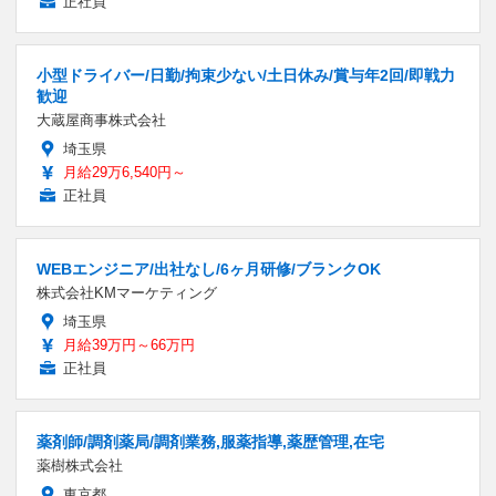
正社員
小型ドライバー/日勤/拘束少ない/土日休み/賞与年2回/即戦力
歓迎
大蔵屋商事株式会社
埼玉県
月給29万6,540円～
正社員
WEBエンジニア/出社なし/6ヶ月研修/ブランクOK
株式会社KMマーケティング
埼玉県
月給39万円～66万円
正社員
薬剤師/調剤薬局/調剤業務,服薬指導,薬歴管理,在宅
薬樹株式会社
東京都