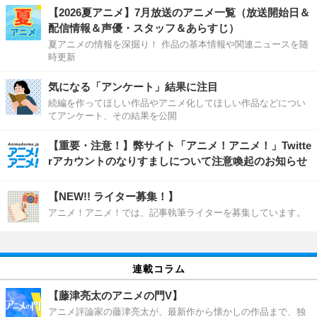
【2026夏アニメ】7月放送のアニメ一覧（放送開始日＆
配信情報＆声優・スタッフ＆あらすじ）
夏アニメの情報を深掘り！ 作品の基本情報や関連ニュースを随
時更新
気になる「アンケート」結果に注目
続編を作ってほしい作品やアニメ化してほしい作品などについ
てアンケート、その結果を公開
【重要・注意！】弊サイト「アニメ！アニメ！」Twitte
rアカウントのなりすましについて注意喚起のお知らせ
【NEW!! ライター募集！】
アニメ！アニメ！では、記事執筆ライターを募集しています。
連載コラム
【藤津亮太のアニメの門V】
アニメ評論家の藤津亮太が、最新作から懐かしの作品まで、独