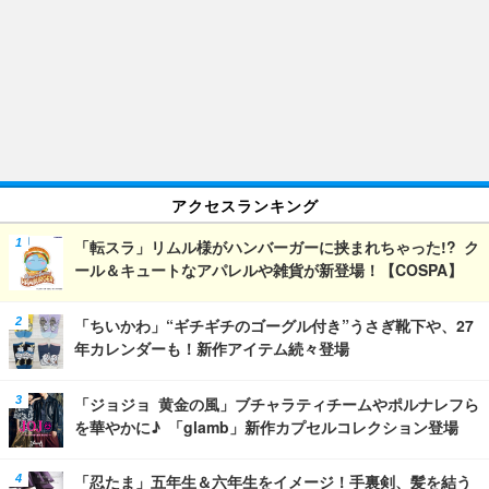
アクセスランキング
「転スラ」リムル様がハンバーガーに挟まれちゃった!? ク
ール＆キュートなアパレルや雑貨が新登場！【COSPA】
「ちいかわ」“ギチギチのゴーグル付き”うさぎ靴下や、27
年カレンダーも！新作アイテム続々登場
「ジョジョ 黄金の風」ブチャラティチームやポルナレフら
を華やかに♪ 「glamb」新作カプセルコレクション登場
「忍たま」五年生＆六年生をイメージ！手裏剣、髪を結う