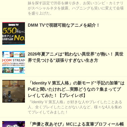
妹を探す設定で渋谷を練り歩き、お笑いコンビ・カミナリ
がスペシャルネタを披露。ハプニングも笑いに変えて会場
を盛り上げた。
DMM TVで視聴可能なアニメを紹介！
2026年夏アニメは“戦わない異世界”が熱い！ 異世
界で見つける“頑張りすぎない生き方
「Identity V 第五人格」の新モード“手記の加筆”は
PvEと聞いたけれど…実際どうなの？集まってプ
レイしてみた！【プレイレポ】
『Identity V 第五人格』が好きな人やプレイしたことある
人、全くプレイしたことがない人など、様々な4人を集め
てプレイしてみました！
「声優と夜あそび」MCによる直筆プロフィール帳