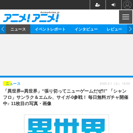
CL
ム
ニュース
イベントレポート
インタビュー
レビュー
ニュース
アニメ
映画/ドラマ
イベントレポート
マンガ
ノベル
アニメ
映画
インタビュー
音楽
声優
ライブ
舞台
スタッフ
声優
レビュー
2025.3.1（土） 15:00
ニュース
「異世界∞異世界」“張り切ってニューゲームだぜ!!” 「シャン
ゲーム
グッズ
海外イベント
ビジネス
俳優・タレント
アーティスト
アニメ
実写
動画
フロ」サンラク＆エムル、サイガ-0参戦！ 毎日無料ガチャ開催
イベント
海外
中♪ 11枚目の写真・画像
ビジネス
書評
イベント
アニメ
映画/ドラマ
連載・コラム
ゲーム
座談会
アニメ！アニメ！TV
ABEMA Cafe