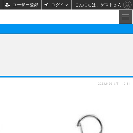
ユーザー登録
ログイン
こんにちは、ゲストさん
CL
映画/ドラマ
ノベル
映画
声優
舞台
声優
2023.6.26（月） 12:31
グッズ
ビジネス
アーティスト
実写
海外
イベント
映画/ドラマ
座談会
ABEMA Cafe