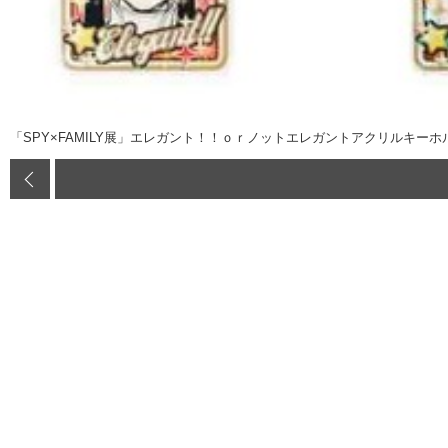
「SPY×FAMILY展」エレガント！！ｏｒノットエレガントアクリルキー