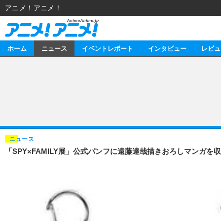
アニメ！アニメ！
ホーム
ニュース
イベントレポート
インタビュー
レビュ
ニュース
アニメ
イベントレポート
マンガ
アニメ
インタビュー
音楽
ライブ
スタッフ
レビュー
ニュース
「SPY×FAMILY展」公式パンフに遠藤達哉描きおろしマンガを
ゲーム
海外イベント
俳優・タレント
アニメ
動画
イベント
ビジネス
書評
アニメ
連載・コラム
ゲーム
アニメ！アニメ！TV