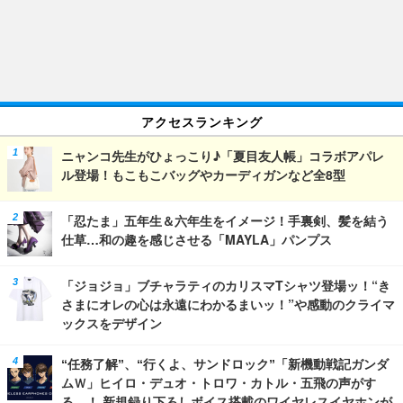
アクセスランキング
ニャンコ先生がひょっこり♪「夏目友人帳」コラボアパレ
ル登場！もこもこバッグやカーディガンなど全8型
「忍たま」五年生＆六年生をイメージ！手裏剣、髪を結う
仕草…和の趣を感じさせる「MAYLA」パンプス
「ジョジョ」ブチャラティのカリスマTシャツ登場ッ！“き
さまにオレの心は永遠にわかるまいッ！”や感動のクライマ
ックスをデザイン
“任務了解”、“行くよ、サンドロック”「新機動戦記ガンダ
ムＷ」ヒイロ・デュオ・トロワ・カトル・五飛の声がす
る…！ 新規録り下ろしボイス搭載のワイヤレスイヤホンが