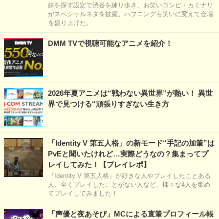
妹を探す設定で渋谷を練り歩き、お笑いコンビ・カミナリ
がスペシャルネタを披露。ハプニングも笑いに変えて会場
を盛り上げた。
DMM TVで視聴可能なアニメを紹介！
2026年夏アニメは“戦わない異世界”が熱い！ 異世
界で見つける“頑張りすぎない生き方
「Identity V 第五人格」の新モード“手記の加筆”は
PvEと聞いたけれど…実際どうなの？集まってプ
レイしてみた！【プレイレポ】
『Identity V 第五人格』が好きな人やプレイしたことある
人、全くプレイしたことがない人など、様々な4人を集め
てプレイしてみました！
「声優と夜あそび」MCによる直筆プロフィール帳