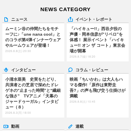
NEWS CATEGORY
ニュース
イベント・レポート
ムーミン谷の仲間たちをモチ
「ハイキュー!!」西谷夕役の
ーフに♪「une nana cool」と
声優・岡本信彦が”リベロ”を
のコラボ第4弾インナーウェア
体感！ 展示イベント「ハイキ
やルームウェアが登場！
ュー!! オン ザ コート」東京会
場が開幕
2026.8.8(土) 20:30
2026.8.7(金) 18:20
インタビュー
コラム・レビュー
小清水亜美 史実をたどり、
映画「ちいかわ」は大人もハ
共演者との芝居で深めたドレ
マる傑作!「原作は東野圭
ゲネの“止まった時間”と“繊細
吾?」の声も飛び交う仕掛けが
な強さ” TVアニメ「天幕の
満載
ジャードゥーガル」インタビ
2026.8.8(土) 10:45
ュー（８）
2026.8.3(月) 18:00
動画
連載