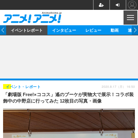
CL
ス
イベントレポート
インタビュー
レビュー
動画
連載
ニュース
アニメ
映画/ドラマ
イベントレポート
マンガ
ノベル
アニメ
映画
インタビュー
音楽
声優
ライブ
舞台
スタッフ
声優
レビュー
2020.8.17（月） 16:50
イベント・レポート
「劇場版 Free!×ココス」遙のブーケが実物大で展示！コラボ装
ゲーム
グッズ
海外イベント
ビジネス
俳優・タレント
アーティスト
アニメ
実写
動画
飾中の中野店に行ってみた 12枚目の写真・画像
イベント
海外
ビジネス
書評
イベント
アニメ
映画/ドラマ
連載・コラム
ゲーム
座談会
アニメ！アニメ！TV
ABEMA Cafe