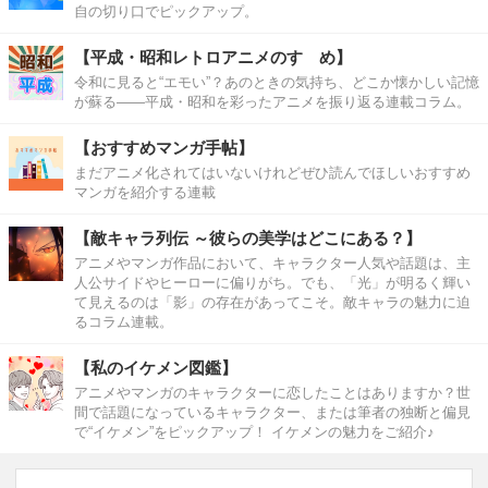
自の切り口でピックアップ。
【平成・昭和レトロアニメのすゝめ】
令和に見ると“エモい”？あのときの気持ち、どこか懐かしい記憶
が蘇る――平成・昭和を彩ったアニメを振り返る連載コラム。
【おすすめマンガ手帖】
まだアニメ化されてはいないけれどぜひ読んでほしいおすすめ
マンガを紹介する連載
【敵キャラ列伝 ～彼らの美学はどこにある？】
アニメやマンガ作品において、キャラクター人気や話題は、主
人公サイドやヒーローに偏りがち。でも、「光」が明るく輝い
て見えるのは「影」の存在があってこそ。敵キャラの魅力に迫
るコラム連載。
【私のイケメン図鑑】
アニメやマンガのキャラクターに恋したことはありますか？世
間で話題になっているキャラクター、または筆者の独断と偏見
で“イケメン”をピックアップ！ イケメンの魅力をご紹介♪