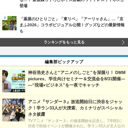
登場
「薬屋のひとりごと」「東リベ」「アーリャさん」…「京
まふ2026」コラボビジュアル公開！グッズなどの最新情報
も
ランキングをもっと見る
編集部ピックアップ
神谷浩史さんと“アニメのしごと”を深掘り！ DMM
pictures、学生向けセミナー＆交流会を8/31開催―
―“現場×ビジネス”を一夜でキャッチ
アニメ『サンダー３』放送開始日に渋谷をジャッ
ク！学ラン33人が大捜索、カミナリがスペシャル
ネタ披露
TVアニメ『サンダー３』の放送開始を記念し、7月8日に
渋谷で街頭イベントが開催された。学ラン33人が主人公の