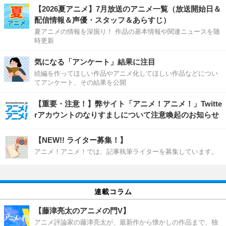
【2026夏アニメ】7月放送のアニメ一覧（放送開始日＆
配信情報＆声優・スタッフ＆あらすじ）
夏アニメの情報を深掘り！ 作品の基本情報や関連ニュースを随
時更新
気になる「アンケート」結果に注目
続編を作ってほしい作品やアニメ化してほしい作品などについ
てアンケート、その結果を公開
【重要・注意！】弊サイト「アニメ！アニメ！」Twitte
rアカウントのなりすましについて注意喚起のお知らせ
【NEW!! ライター募集！】
アニメ！アニメ！では、記事執筆ライターを募集しています。
連載コラム
【藤津亮太のアニメの門V】
アニメ評論家の藤津亮太が、最新作から懐かしの作品まで、独