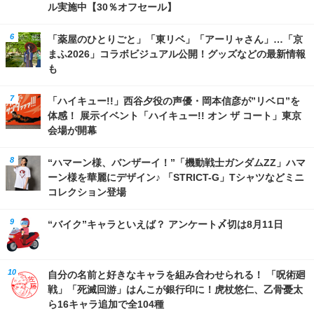
ル実施中【30％オフセール】
「薬屋のひとりごと」「東リベ」「アーリャさん」…「京
まふ2026」コラボビジュアル公開！グッズなどの最新情報
も
「ハイキュー!!」西谷夕役の声優・岡本信彦が”リベロ”を
体感！ 展示イベント「ハイキュー!! オン ザ コート」東京
会場が開幕
“ハマーン様、バンザーイ！”「機動戦士ガンダムZZ」ハマ
ーン様を華麗にデザイン♪ 「STRICT-G」Tシャツなどミニ
コレクション登場
“バイク”キャラといえば？ アンケート〆切は8月11日
自分の名前と好きなキャラを組み合わせられる！ 「呪術廻
戦」「死滅回游」はんこが銀行印に！虎杖悠仁、乙骨憂太
ら16キャラ追加で全104種