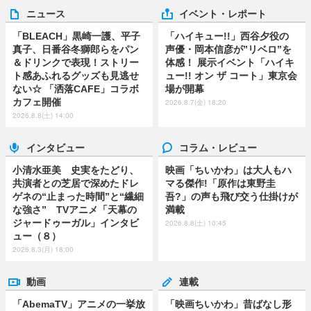
ニュース
イベント・レポート
「BLEACH」黒崎一護、平子
「ハイキュー!!」西谷夕役の
真子、日番谷冬獅郎らをパン
声優・岡本信彦が”リベロ”を
＆ドリンクで表現！ストリー
体感！ 展示イベント「ハイキ
ト感あふれるグッズも見逃せ
ュー!! オン ザ コート」東京会
ない☆ 「洒落CAFE」コラボ
場が開幕
カフェ開催
2026.8.7(金) 18:20
2026.8.8(土) 14:00
インタビュー
コラム・レビュー
小清水亜美 史実をたどり、
映画「ちいかわ」は大人もハ
共演者との芝居で深めたドレ
マる傑作!「原作は東野圭
ゲネの“止まった時間”と“繊細
吾?」の声も飛び交う仕掛けが
な強さ” TVアニメ「天幕の
満載
ジャードゥーガル」インタビ
2026.8.8(土) 10:45
ュー（８）
2026.8.3(月) 18:00
動画
連載
「AbemaTV」アニメの一挙放
「映画ちいかわ」昔ばなし形