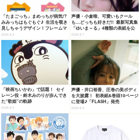
「たまごっち」まめっちが病気!?
声優・小倉唯、可愛いもクール
みみっちはもぐもぐ♪ 生活を覗き
も…どっちも好きだ!! 最新写真集
見しちゃうデザイン！フレームマ
「ゆいま～る」4種類の表紙を公
グネット「ぴたっとフレーム」登
開！「成長した私の姿を楽しんで
2026.8.5
2026.8.7
場☆
いただけたら」
「映画ちいかわ」で話題！ セイ
声優・井口裕香、圧巻の美ボディ
レーン役・鈴木みのりが歩んでき
を大披露！ 初表紙&巻頭10ページ
た“歌姫”の軌跡
に登場♪「FLASH」発売
2026.8.4
2026.8.5