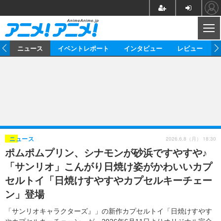
CL
ム
ニュース
イベントレポート
インタビュー
レビュー
ニュース
アニメ
映画/ドラマ
イベントレポート
マンガ
ノベル
アニメ
映画
インタビュー
音楽
声優
ライブ
舞台
スタッフ
声優
レビュー
2026.6.8（月） 18:30
ニュース
ポムポムプリン、シナモンが砂浜ですやすや♪
ゲーム
グッズ
海外イベント
ビジネス
俳優・タレント
アーティスト
アニメ
実写
動画
「サンリオ」こんがり日焼け姿がかわいいカプ
イベント
海外
ビジネス
書評
イベント
アニメ
映画/ドラマ
連載・コラム
セルトイ「日焼けすやすやカプセルキーチェー
ン」登場
ゲーム
座談会
アニメ！アニメ！TV
ABEMA Cafe
「サンリオキャラクターズ』」の新作カプセルトイ「日焼けすやす