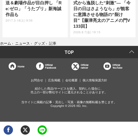
送＆劇場作品が目白押し 「R
式から逸脱した“刺激”― 「今
e:ゼロ」「うたプリ」新海誠
日の日はさようなら」が観客
作品も
に意識させる物語の“裂け
目”【藤津亮太のアニメの門V
2017.3.18(土) 9:06
133回】
2026.8.7(金) 19:15
ホーム
›
ニュース
›
グッズ
›
記事
TOP
Official
Official
Official
Home
Facebook
twitter
YouTube
お問合せ
広告掲載
会社概要
個人情報保護方針
紹介した商品/サービスを購入、契約した場合に、
売上の一部が弊社サイトに還元されることがあります。
当サイトに掲載の記事・見出し・写真・画像の無断転載を禁じます。
Copyright © 2026 IID, Inc.