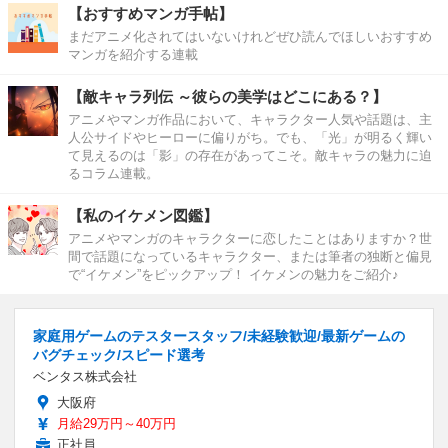
【おすすめマンガ手帖】
まだアニメ化されてはいないけれどぜひ読んでほしいおすすめ
マンガを紹介する連載
【敵キャラ列伝 ～彼らの美学はどこにある？】
アニメやマンガ作品において、キャラクター人気や話題は、主
人公サイドやヒーローに偏りがち。でも、「光」が明るく輝い
て見えるのは「影」の存在があってこそ。敵キャラの魅力に迫
るコラム連載。
【私のイケメン図鑑】
アニメやマンガのキャラクターに恋したことはありますか？世
間で話題になっているキャラクター、または筆者の独断と偏見
で“イケメン”をピックアップ！ イケメンの魅力をご紹介♪
家庭用ゲームのテスタースタッフ/未経験歓迎/最新ゲームの
バグチェック/スピード選考
ベンタス株式会社
大阪府
月給29万円～40万円
正社員