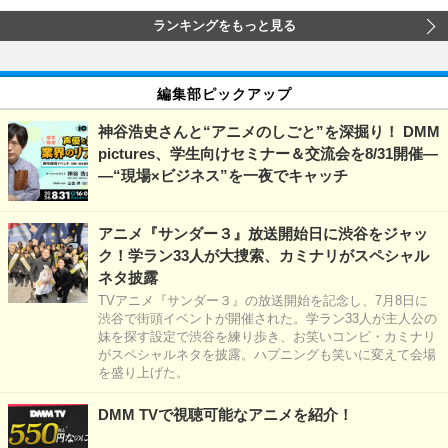
ランキングをもっと見る
編集部ピックアップ
神谷浩史さんと“アニメのしごと”を深掘り！ DMM
pictures、学生向けセミナー＆交流会を8/31開催―
―“現場×ビジネス”を一夜でキャッチ
アニメ『サンダー３』放送開始日に渋谷をジャッ
ク！学ラン33人が大捜索、カミナリがスペシャル
ネタ披露
TVアニメ『サンダー３』の放送開始を記念し、7月8日に
渋谷で街頭イベントが開催された。学ラン33人が主人公の
妹を探す設定で渋谷を練り歩き、お笑いコンビ・カミナリ
がスペシャルネタを披露。ハプニングも笑いに変えて会場
を盛り上げた。
DMM TVで視聴可能なアニメを紹介！