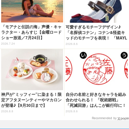
「モアナと伝説の海」声優・キャ
可愛すぎるモチーフデザイン♪
ラクター・あらすじ【金曜ロード
「名探偵コナン」コナン&怪盗キ
ショー放送／7月24日】
ッドのモチーフを表現！ 「MAYL
A」パンプスがセール実施中【3
2026.7.24
2026.8.6
0％オフセール】
神戸が“ミッフィー”に染まる！限
自分の名前と好きなキャラを組み
定アフタヌーンティーやマカロン
合わせられる！ 「呪術廻戦」
が登場♪【9月30日まで】
「死滅回游」はんこが銀行印に！
虎杖悠仁、乙骨憂太ら16キャラ追
2026.8.8
2026.8.6
加で全104種
Recommended by