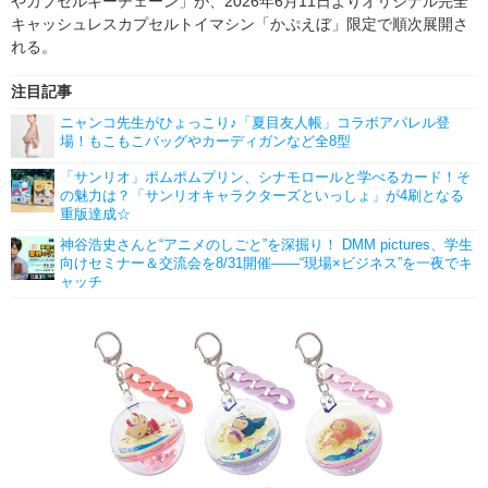
やカプセルキーチェーン」が、2026年6月11日よりオリジナル完全
キャッシュレスカプセルトイマシン「かぷえぼ」限定で順次展開さ
れる。
注目記事
ニャンコ先生がひょっこり♪「夏目友人帳」コラボアパレル登
場！もこもこバッグやカーディガンなど全8型
「サンリオ」ポムポムプリン、シナモロールと学べるカード！そ
の魅力は？「サンリオキャラクターズといっしょ」が4刷となる
重版達成☆
神谷浩史さんと“アニメのしごと”を深掘り！ DMM pictures、学生
向けセミナー＆交流会を8/31開催――“現場×ビジネス”を一夜でキ
ャッチ