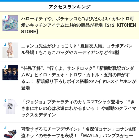
アクセスランキング
ハローキティや、ポチャッコら“はぴだんぶい”がレトロ可
愛いキッチンアイテムに♪約90商品が登場【212 KITCHEN
STORE】
ニャンコ先生がひょっこり♪「夏目友人帳」コラボアパレ
ル登場！もこもこバッグやカーディガンなど全8型
“任務了解”、“行くよ、サンドロック”「新機動戦記ガンダ
ムＷ」ヒイロ・デュオ・トロワ・カトル・五飛の声がす
る…！ 新規録り下ろしボイス搭載のワイヤレスイヤホンが
登場
「ジョジョ」ブチャラティのカリスマTシャツ登場ッ！“き
さまにオレの心は永遠にわかるまいッ！”や感動のクライマ
ックスをデザイン
可愛すぎるモチーフデザイン♪ 「名探偵コナン」コナン&怪
盗キッドのモチーフを表現！ 「MAYLA」パンプスがセー