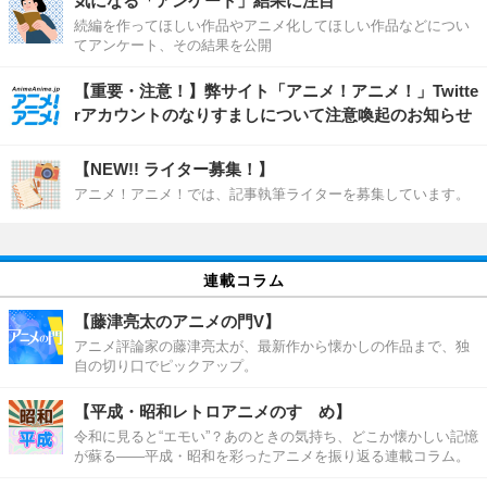
気になる「アンケート」結果に注目
続編を作ってほしい作品やアニメ化してほしい作品などについ
てアンケート、その結果を公開
【重要・注意！】弊サイト「アニメ！アニメ！」Twitte
rアカウントのなりすましについて注意喚起のお知らせ
【NEW!! ライター募集！】
アニメ！アニメ！では、記事執筆ライターを募集しています。
連載コラム
【藤津亮太のアニメの門V】
アニメ評論家の藤津亮太が、最新作から懐かしの作品まで、独
自の切り口でピックアップ。
【平成・昭和レトロアニメのすゝめ】
令和に見ると“エモい”？あのときの気持ち、どこか懐かしい記憶
が蘇る――平成・昭和を彩ったアニメを振り返る連載コラム。