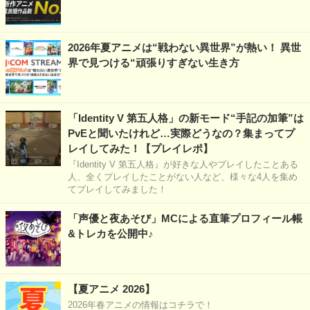
2026年夏アニメは“戦わない異世界”が熱い！ 異世
界で見つける“頑張りすぎない生き方
「Identity V 第五人格」の新モード“手記の加筆”は
PvEと聞いたけれど…実際どうなの？集まってプ
レイしてみた！【プレイレポ】
『Identity V 第五人格』が好きな人やプレイしたことある
人、全くプレイしたことがない人など、様々な4人を集め
てプレイしてみました！
「声優と夜あそび」MCによる直筆プロフィール帳
&トレカを公開中♪
【夏アニメ 2026】
2026年春アニメの情報はコチラで！