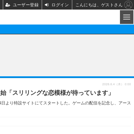
ユーザー登録
ログイン
こんにちは、ゲストさん
CL
映画/ドラマ
ノベル
映画
声優
舞台
声優
2026.6.4（木） 0:00
信開始「スリリングな恋模様が待っています」
グッズ
ビジネス
アーティスト
実写
月4日より特設サイトにてスタートした。ゲームの配信を記念し、アース
海外
イベント
映画/ドラマ
座談会
ABEMA Cafe