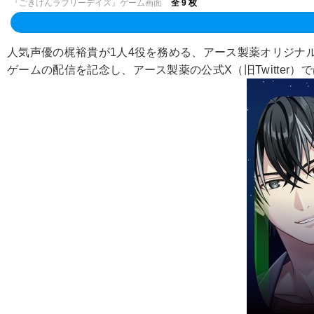
『ごきげんラブリーデイズ』ゲーム画面
全 9 枚
人気声優の梶裕貴が1人4役を務める、アース製薬オリジナ
ゲームの配信を記念し、アース製薬の公式X（旧Twitter