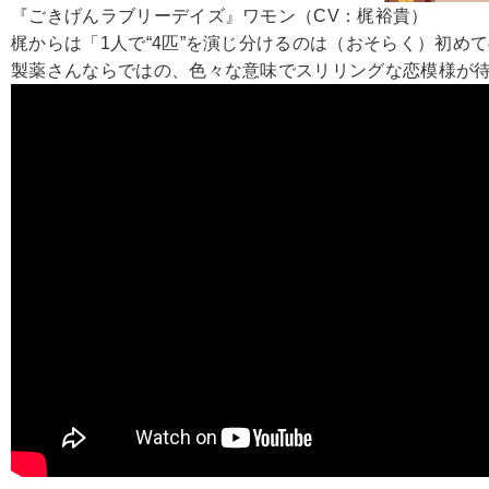
『ごきげんラブリーデイズ』ワモン（CV：梶裕貴）
梶からは「1人で“4匹”を演じ分けるのは（おそらく）初
製薬さんならではの、色々な意味でスリリングな恋模様が