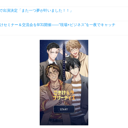
で出演決定「また一つ夢が叶いました！！」
学生向けセミナー＆交流会を8/31開催――“現場×ビジネス”を一夜でキャッチ