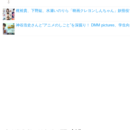
梶裕貴、下野紘、水瀬いのりら「映画クレヨンしんちゃん」妖怪役
神谷浩史さんと“アニメのしごと”を深掘り！ DMM pictures、