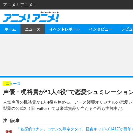
アニメ！アニメ！
ホーム
ニュース
イベントレポート
インタビュー
レビュ
ニュース
アニメ
イベントレポート
マンガ
アニメ
インタビュー
音楽
ライブ
スタッフ
レビュー
ニュース
声優・梶裕貴が“1人4役”で恋愛シュミレーショ
ゲーム
海外イベント
俳優・タレント
アニメ
動画
人気声優の梶裕貴が1人4役を務める、アース製薬オリジナルの恋愛シ
イベント
ビジネス
書評
アニメ
連載・コラム
製薬の公式X（旧Twitter）では豪華賞品が当たる企画も実施中だ。
ゲーム
アニメ！アニメ！TV
注目記事
「名探偵コナン」コナンの蝶ネクタイ、怪盗キッドの“1412”が目印