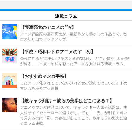
連載コラム
【藤津亮太のアニメの門V】
アニメ評論家の藤津亮太が、最新作から懐かしの作品まで、独
自の切り口でピックアップ。
【平成・昭和レトロアニメのすゝめ】
令和に見ると“エモい”？あのときの気持ち、どこか懐かしい記憶
が蘇る――平成・昭和を彩ったアニメを振り返る連載コラム。
【おすすめマンガ手帖】
まだアニメ化されてはいないけれどぜひ読んでほしいおすすめ
マンガを紹介する連載
【敵キャラ列伝 ～彼らの美学はどこにある？】
アニメやマンガ作品において、キャラクター人気や話題は、主
人公サイドやヒーローに偏りがち。でも、「光」が明るく輝い
て見えるのは「影」の存在があってこそ。敵キャラの魅力に迫
るコラム連載。