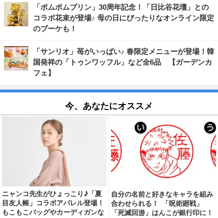
「ポムポムプリン」30周年記念！「日比谷花壇」との
コラボ花束が登場♪ 母の日にぴったりなオンライン限定
のブーケも！
「サンリオ」苺がいっぱい♪ 春限定メニューが登場！韓
国発祥の「トゥンワッフル」など全6品 【ガーデンカ
フェ】
今、あなたにオススメ
ニャンコ先生がひょっこり♪「夏
自分の名前と好きなキャラを組み
目友人帳」コラボアパレル登場！
合わせられる！ 「呪術廻戦」
もこもこバッグやカーディガンな
「死滅回游」はんこが銀行印に！