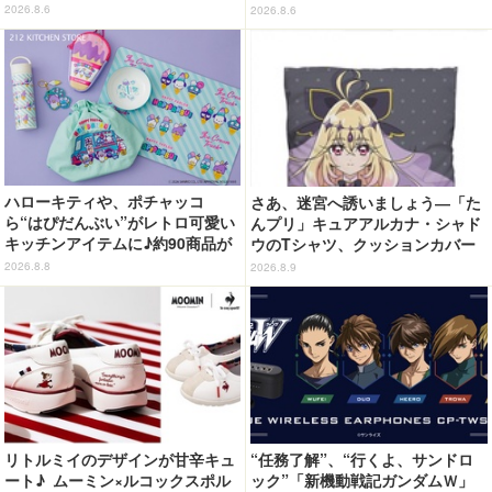
ど全8型
虎杖悠仁、乙骨憂太ら16キャラ追
2026.8.6
2026.8.6
加で全104種
ハローキティや、ポチャッコ
さあ、迷宮へ誘いましょう―「た
ら“はぴだんぶい”がレトロ可愛い
んプリ」キュアアルカナ・シャド
キッチンアイテムに♪約90商品が
ウのTシャツ、クッションカバー
登場【212 KITCHEN STORE】
などが新登場
2026.8.8
2026.8.9
リトルミイのデザインが甘辛キュ
“任務了解”、“行くよ、サンドロ
ート♪ ムーミン×ルコックスポル
ック”「新機動戦記ガンダムＷ」