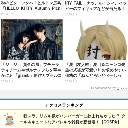
秋のピクニックへ！ヒルトン広島
IRY TAIL」ナツ、ルーシィ、ハッ
「HELLO KITTY Autumn Picni
ピーのフィギュアなどが当たる！
c」開催 全27種のスイーツ＆セ
20周年記念の一番くじ登場
2026.8.9
2026.8.9
イボリーが登場
「ジョジョ 黄金の風」ブチャラ
「夏目友人帳」夏目＆ニャンコ先
ティチームやポルナレフらを華や
生の式姿が可愛い♪ お求めやすい
かに♪ 「glamb」新作カプセルコ
価格の「ねんどろいどべーしっ
レクション登場
く」から登場！ ちんまい二人が
2026.8.8
2026.8.8
並んだ姿にキュン☆
Recommended by
アクセスランキング
「転スラ」リムル様がハンバーガーに挟まれちゃった!? ク
ール＆キュートなアパレルや雑貨が新登場！【COSPA】