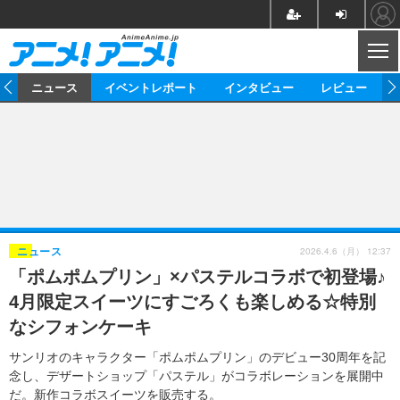
CL
ム
ニュース
イベントレポート
インタビュー
レビュー
ニュース
アニメ
映画/ドラマ
イベントレポート
マンガ
ノベル
アニメ
映画
インタビュー
音楽
声優
ライブ
舞台
スタッフ
声優
レビュー
2026.4.6（月） 12:37
ニュース
「ポムポムプリン」×パステルコラボで初登場♪
ゲーム
グッズ
海外イベント
ビジネス
俳優・タレント
アーティスト
アニメ
実写
動画
4月限定スイーツにすごろくも楽しめる☆特別
イベント
海外
ビジネス
書評
イベント
アニメ
映画/ドラマ
連載・コラム
なシフォンケーキ
ゲーム
座談会
アニメ！アニメ！TV
ABEMA Cafe
サンリオのキャラクター「ポムポムプリン」のデビュー30周年を記
念し、デザートショップ「パステル」がコラボレーションを展開中
だ。新作コラボスイーツを販売する。