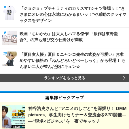
「ジョジョ」ブチャラティのカリスマTシャツ登場ッ！“き
さまにオレの心は永遠にわかるまいッ！”や感動のクライマ
ックスをデザイン
映画「ちいかわ」は大人もハマる傑作!「原作は東野圭
吾?」の声も飛び交う仕掛けが満載
「夏目友人帳」夏目＆ニャンコ先生の式姿が可愛い♪ お求
めやすい価格の「ねんどろいどべーしっく」から登場！ ち
んまい二人が並んだ姿にキュン☆
ランキングをもっと見る
編集部ピックアップ
神谷浩史さんと“アニメのしごと”を深掘り！ DMM
pictures、学生向けセミナー＆交流会を8/31開催―
―“現場×ビジネス”を一夜でキャッチ