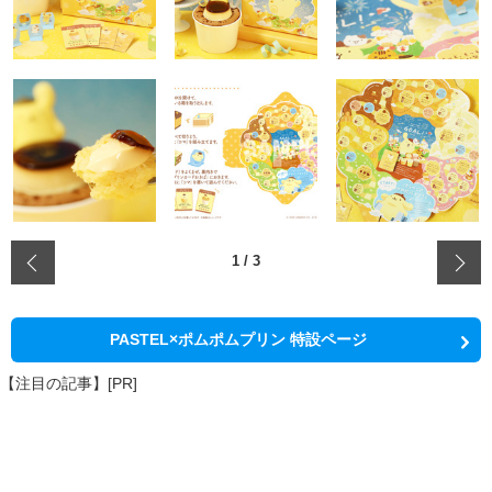
‹
1
/
3
PASTEL×ポムポムプリン 特設ページ
【注目の記事】[PR]