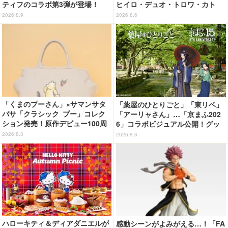
ティフのコラボ第3弾が登場！
ヒイロ・デュオ・トロワ・カト
ル・五飛の声がする…！ 新規録
2026.8.9
2026.8.6
り下ろしボイス搭載のワイヤレス
イヤホンが登場
「くまのプーさん」×サマンサタ
「薬屋のひとりごと」「東リベ」
バサ「クラシック プー」コレク
「アーリャさん」…「京まふ202
ション発売！原作デビュー100周
6」コラボビジュアル公開！グッ
年記念でハンドバッグや財布など
ズなどの最新情報も
2026.8.3
2026.8.6
全6種が登場
ハローキティ＆ディアダニエルが
感動シーンがよみがえる…！「FA