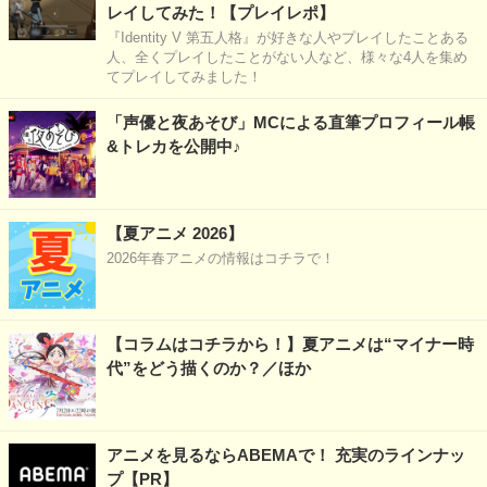
レイしてみた！【プレイレポ】
『Identity V 第五人格』が好きな人やプレイしたことある
人、全くプレイしたことがない人など、様々な4人を集め
てプレイしてみました！
「声優と夜あそび」MCによる直筆プロフィール帳
&トレカを公開中♪
【夏アニメ 2026】
2026年春アニメの情報はコチラで！
【コラムはコチラから！】夏アニメは“マイナー時
代”をどう描くのか？／ほか
アニメを見るならABEMAで！ 充実のラインナッ
プ【PR】