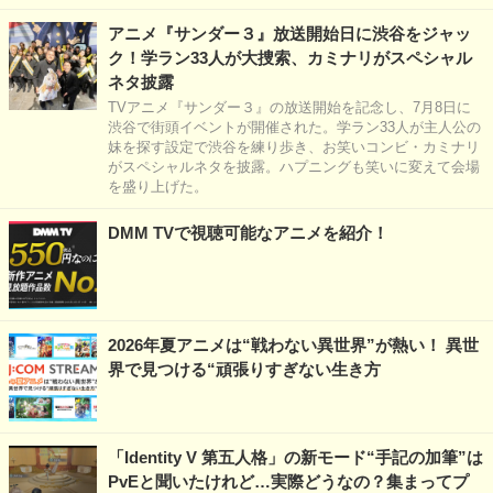
アニメ『サンダー３』放送開始日に渋谷をジャッ
ク！学ラン33人が大捜索、カミナリがスペシャル
ネタ披露
TVアニメ『サンダー３』の放送開始を記念し、7月8日に
渋谷で街頭イベントが開催された。学ラン33人が主人公の
妹を探す設定で渋谷を練り歩き、お笑いコンビ・カミナリ
がスペシャルネタを披露。ハプニングも笑いに変えて会場
を盛り上げた。
DMM TVで視聴可能なアニメを紹介！
2026年夏アニメは“戦わない異世界”が熱い！ 異世
界で見つける“頑張りすぎない生き方
「Identity V 第五人格」の新モード“手記の加筆”は
PvEと聞いたけれど…実際どうなの？集まってプ