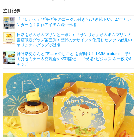
注目記事
「ちいかわ」“ギチギチのゴーグル付き”うさぎ靴下や、27年カレ
ンダーも！新作アイテム続々登場
日常をポムポムプリンと一緒に♪ 「サンリオ」ポムポムプリンの
書店限定グッズ第三弾！歴代のデザインを使用したファン必見の
オリジナルグッズが登場
神谷浩史さんと“アニメのしごと”を深掘り！ DMM pictures、学生
向けセミナー＆交流会を8/31開催――“現場×ビジネス”を一夜でキ
ャッチ