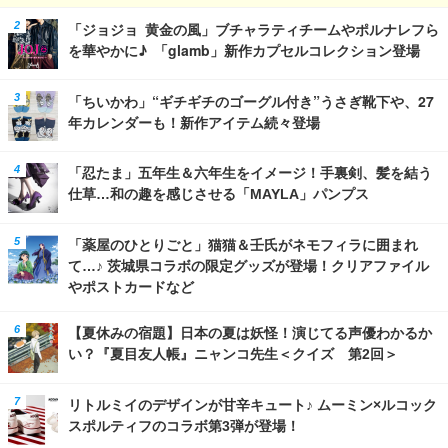
「ジョジョ 黄金の風」ブチャラティチームやポルナレフら
を華やかに♪ 「glamb」新作カプセルコレクション登場
「ちいかわ」“ギチギチのゴーグル付き”うさぎ靴下や、27
年カレンダーも！新作アイテム続々登場
「忍たま」五年生＆六年生をイメージ！手裏剣、髪を結う
仕草…和の趣を感じさせる「MAYLA」パンプス
「薬屋のひとりごと」猫猫＆壬氏がネモフィラに囲まれ
て…♪ 茨城県コラボの限定グッズが登場！クリアファイル
やポストカードなど
【夏休みの宿題】日本の夏は妖怪！演じてる声優わかるか
い？『夏目友人帳』ニャンコ先生＜クイズ 第2回＞
リトルミイのデザインが甘辛キュート♪ ムーミン×ルコック
スポルティフのコラボ第3弾が登場！