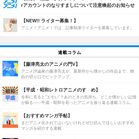
rアカウントのなりすましについて注意喚起のお知らせ
【NEW!! ライター募集！】
アニメ！アニメ！では、記事執筆ライターを募集しています。
連載コラム
【藤津亮太のアニメの門V】
アニメ評論家の藤津亮太が、最新作から懐かしの作品まで、独
自の切り口でピックアップ。
【平成・昭和レトロアニメのすゝめ】
令和に見ると“エモい”？あのときの気持ち、どこか懐かしい記憶
が蘇る――平成・昭和を彩ったアニメを振り返る連載コラム。
【おすすめマンガ手帖】
まだアニメ化されてはいないけれどぜひ読んでほしいおすすめ
マンガを紹介する連載