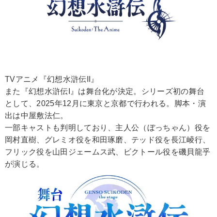
TVアニメ『幻想水滸伝II』
また『幻想水滸伝I』は舞台化が決定。シリーズ初の舞台
として、2025年12月に東京と京都で行われる。脚本・演
出は中屋敷法仁。
一部キャストも判明しており、主人公（ぼっちゃん）役を
岡村直樹、グレミオ役を和田琢磨、テッド役を長江崚行、
フリック役を山田ジェームス武、ビクトール役を磯貝龍乎
が演じる。