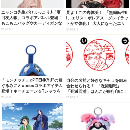
ニャンコ先生がひょっこり♪「夏
見よ！この肉体美！ 「無職転生II
目友人帳」コラボアパレル登場！
I」エリス・ボレアス・グレイラッ
もこもこバッグやカーディガンな
トが立体化！ 大人になったエリ
ど全8型
スの魅力を完全再現
2026.8.6
2026.8.9
「モンチッチ」が“TENKYU”の着
自分の名前と好きなキャラを組み
ぐるみに♪ atmosコラボアイテム
合わせられる！ 「呪術廻戦」
登場！キーチェーン＆Tシャツを
「死滅回游」はんこが銀行印に！
展開
虎杖悠仁、乙骨憂太ら16キャラ追
2026.8.6
2026.8.6
加で全104種