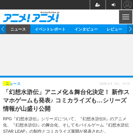
CL
ム
ニュース
イベントレポート
インタビュー
レビュー
ニュース
アニメ
映画/ドラマ
イベントレポート
マンガ
ノベル
アニメ
映画
インタビュー
音楽
声優
ライブ
舞台
スタッフ
声優
レビュー
2025.3.4（火） 14:10
ニュース
「幻想水滸伝」アニメ化＆舞台化決定！ 新作ス
ゲーム
グッズ
海外イベント
ビジネス
俳優・タレント
アーティスト
アニメ
実写
動画
マホゲームも発表♪ コミカライズも…シリーズ
イベント
海外
ビジネス
書評
イベント
アニメ
映画/ドラマ
連載・コラム
情報が山盛り公開
ゲーム
座談会
アニメ！アニメ！TV
ABEMA Cafe
RPG『幻想水滸伝』シリーズについて、『幻想水滸伝II』のアニメ
化、『幻想水滸伝I』の舞台化、そしてモバイルゲーム『幻想水滸伝
STAR LEAP』の制作とコミカライズ展開が発表された。