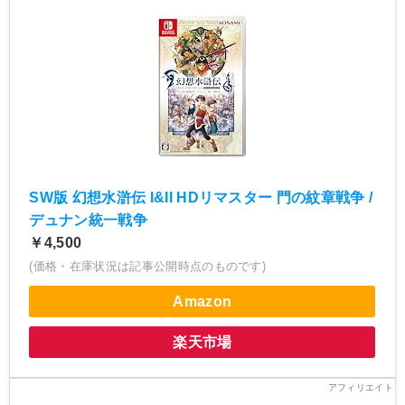
SW版 幻想水滸伝 I&II HDリマスター 門の紋章戦争 /
デュナン統一戦争
￥4,500
(価格・在庫状況は記事公開時点のものです)
Amazon
楽天市場