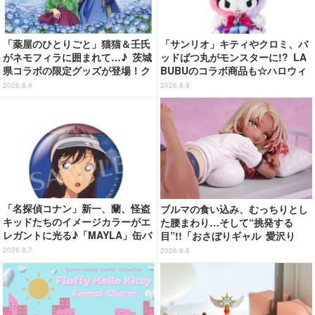
「薬屋のひとりごと」猫猫＆壬氏
「サンリオ」キティやクロミ、バ
がネモフィラに囲まれて…♪ 茨城
ッドばつ丸がモンスターに!? LA
県コラボの限定グッズが登場！ク
BUBUのコラボ商品も☆ハロウィ
リアファイルやポストカードなど
ーングッズ情報が到着【サンリオ
2026.8.9
2026.8.8
ピューロランド】
「名探偵コナン」新一、蘭、怪盗
ブルマの食い込み、むっちりとし
キッドたちのイメージカラーがエ
た腰まわり…そして“挑発する
レガントに光る♪「MAYLA」缶バ
目”!!「おさぼりギャル 愛沢り
ッジの全種セットがお得に！【3
さ」フィギュアで新登場
2026.8.7
2026.8.8
0％オフセール】