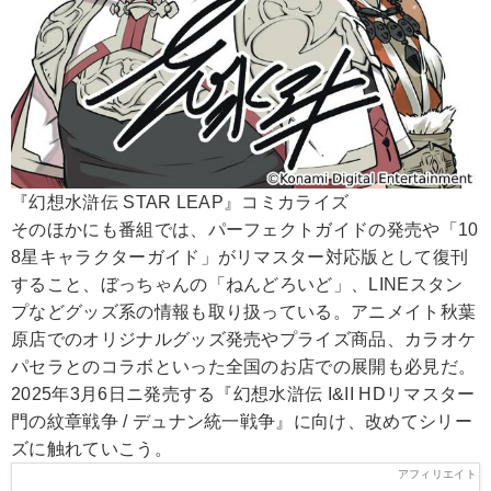
『幻想水滸伝 STAR LEAP』コミカライズ
そのほかにも番組では、パーフェクトガイドの発売や「10
8星キャラクターガイド」がリマスター対応版として復刊
すること、ぼっちゃんの「ねんどろいど」、LINEスタン
プなどグッズ系の情報も取り扱っている。アニメイト秋葉
原店でのオリジナルグッズ発売やプライズ商品、カラオケ
パセラとのコラボといった全国のお店での展開も必見だ。
2025年3月6日ニ発売する『幻想水滸伝 I&II HDリマスター
門の紋章戦争 / デュナン統一戦争』に向け、改めてシリー
ズに触れていこう。