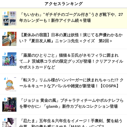
アクセスランキング
「ちいかわ」“ギチギチのゴーグル付き”うさぎ靴下や、27
年カレンダーも！新作アイテム続々登場
【夏休みの宿題】日本の夏は妖怪！演じてる声優わかるか
い？『夏目友人帳』ニャンコ先生＜クイズ 第2回＞
「薬屋のひとりごと」猫猫＆壬氏がネモフィラに囲まれ
て…♪ 茨城県コラボの限定グッズが登場！クリアファイル
やポストカードなど
「転スラ」リムル様がハンバーガーに挟まれちゃった!? ク
ール＆キュートなアパレルや雑貨が新登場！【COSPA】
「ジョジョ 黄金の風」ブチャラティチームやポルナレフら
を華やかに♪ 「glamb」新作カプセルコレクション登場
「忍たま」五年生＆六年生をイメージ！手裏剣、髪を結う
仕草…和の趣を感じさせる「MAYLA」パンプス