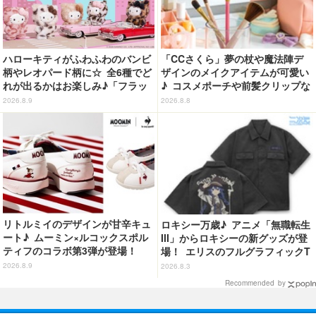
ハローキティがふわふわのバンビ
「CCさくら」夢の杖や魔法陣デ
柄やレオパード柄に☆ 全6種でど
ザインのメイクアイテムが可愛い
れが出るかはお楽しみ♪「フラッ
♪ コスメポーチや前髪クリップな
フィーハローキティチャーム」第
ど…毎日使いたい!!「タイトーく
2026.8.9
2026.8.8
2弾登場【8月20日～】
じ」【8月28日～】
リトルミイのデザインが甘辛キュ
ロキシー万歳♪ アニメ「無職転生
ート♪ ムーミン×ルコックスポル
III」からロキシーの新グッズが登
ティフのコラボ第3弾が登場！
場！ エリスのフルグラフィックT
シャツも
2026.8.9
2026.8.3
Recommended by