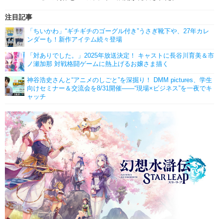
注目記事
「ちいかわ」“ギチギチのゴーグル付き”うさぎ靴下や、27年カレ
ンダーも！新作アイテム続々登場
「対ありでした。」2025年放送決定！ キャストに長谷川育美＆市
ノ瀬加那 対戦格闘ゲームに熱上げるお嬢さま描く
神谷浩史さんと“アニメのしごと”を深掘り！ DMM pictures、学生
向けセミナー＆交流会を8/31開催――“現場×ビジネス”を一夜でキ
ャッチ