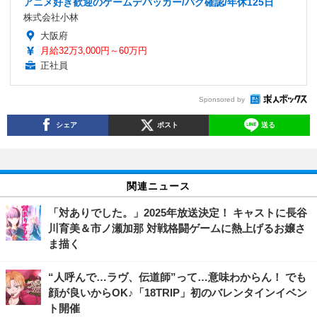
アニメ好き歓迎のゲームデバッカー/バグ確認/年休125日
株式会社小林
大阪府
月給32万3,000円～60万円
正社員
Sponsored by
シェア
ポスト
送る
関連ニュース
「対ありでした。」2025年放送決定！ キャストに長谷
川育美＆市ノ瀬加那 対戦格闘ゲームに熱上げるお嬢さ
ま描く
“人呼んで…ラヴ、伝道師”って…意味わからん！ でも
顔が良いからOK♪「18TRIP」初のバレンタインイベン
ト開催