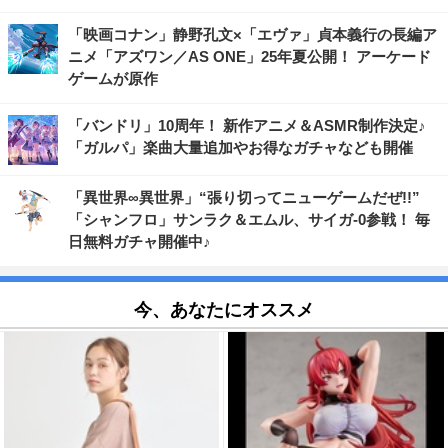
「映画コナン」静野孔文×「エヴァ」貞本義行の長編ア
ニメ「アズワン／AS ONE」25年夏公開！ アーケード
ゲームが原作
「バンドリ」10周年！ 新作アニメ＆ASMR制作決定♪
「ガルパ」楽曲大量追加やお得なガチャなども開催
「異世界∞異世界」“張り切ってニューゲームだぜ!!”
「シャンフロ」サンラク＆エムル、サイガ-0参戦！ 毎
日無料ガチャ開催中♪
今、あなたにオススメ