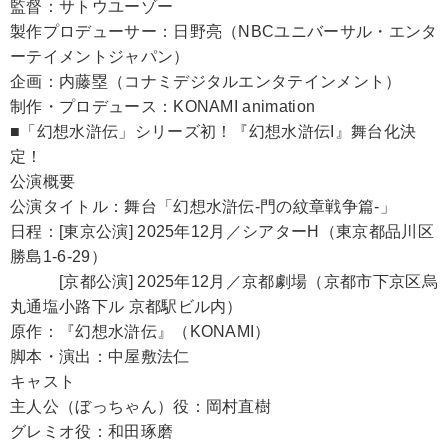
監督：サトウユーゾー
製作プロデューサー：日野亮（NBCユニバーサル・エンタ
ーテイメントジャパン）
企画：内藤塁（コナミデジタルエンタテインメント）
制作・プロデュース：KONAMI animation
■「幻想水滸伝」シリーズ初！『幻想水滸伝I』舞台化決
定！
公演概要
公演タイトル：舞台「幻想水滸伝-門の紋章戦争篇-」
日程：[東京公演] 2025年12月／シアターH（東京都品川区
勝島1-6-29）
[京都公演] 2025年12月／京都劇場（京都市下京区烏
丸通塩小路下ル 京都駅ビル内）
原作：『幻想水滸伝』（KONAMI）
脚本・演出：中屋敷法仁
キャスト
主人公（ぼっちゃん）役：岡村直樹
グレミオ役：和田琢磨