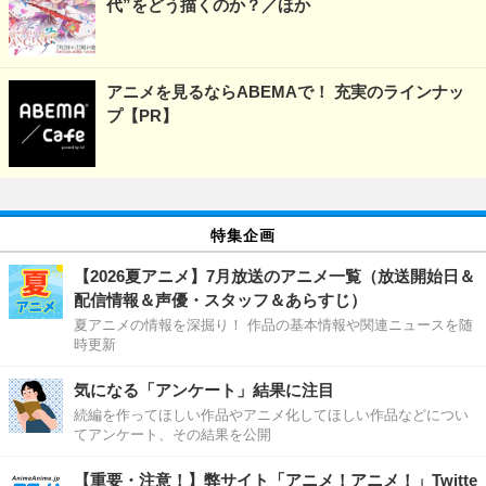
代”をどう描くのか？／ほか
アニメを見るならABEMAで！ 充実のラインナッ
プ【PR】
特集企画
【2026夏アニメ】7月放送のアニメ一覧（放送開始日＆
配信情報＆声優・スタッフ＆あらすじ）
夏アニメの情報を深掘り！ 作品の基本情報や関連ニュースを随
時更新
気になる「アンケート」結果に注目
続編を作ってほしい作品やアニメ化してほしい作品などについ
てアンケート、その結果を公開
【重要・注意！】弊サイト「アニメ！アニメ！」Twitte