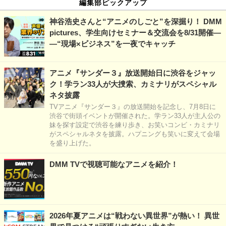
編集部ピックアップ
神谷浩史さんと“アニメのしごと”を深掘り！ DMM
pictures、学生向けセミナー＆交流会を8/31開催―
―“現場×ビジネス”を一夜でキャッチ
アニメ『サンダー３』放送開始日に渋谷をジャッ
ク！学ラン33人が大捜索、カミナリがスペシャル
ネタ披露
TVアニメ『サンダー３』の放送開始を記念し、7月8日に
渋谷で街頭イベントが開催された。学ラン33人が主人公の
妹を探す設定で渋谷を練り歩き、お笑いコンビ・カミナリ
がスペシャルネタを披露。ハプニングも笑いに変えて会場
を盛り上げた。
DMM TVで視聴可能なアニメを紹介！
2026年夏アニメは“戦わない異世界”が熱い！ 異世