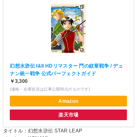
幻想水滸伝 I&II HDリマスター 門の紋章戦争 / デュ
ナン統一戦争 公式パーフェクトガイド
￥3,300
(価格・在庫状況は記事公開時点のものです)
Amazon
楽天市場
タイトル：幻想水滸伝 STAR LEAP